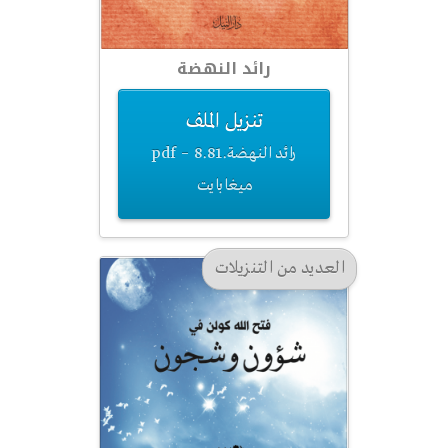
رائد النهضة
تنزيل الملف
رائد النهضة.pdf – 8.81
ميغابايت
العديد من التنزيلات