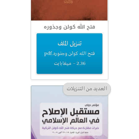
فتح الله كولن وجذوره
تنزيل الملف
فتح الله كولن وجذوره.pdf
– 2.36 ميغابايت
العديد من التنزيلات