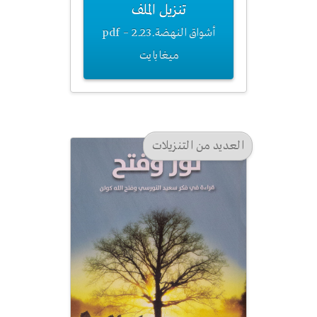
تنزيل الملف
أشواق النهضة.pdf – 2.23
ميغابايت
العديد من التنزيلات