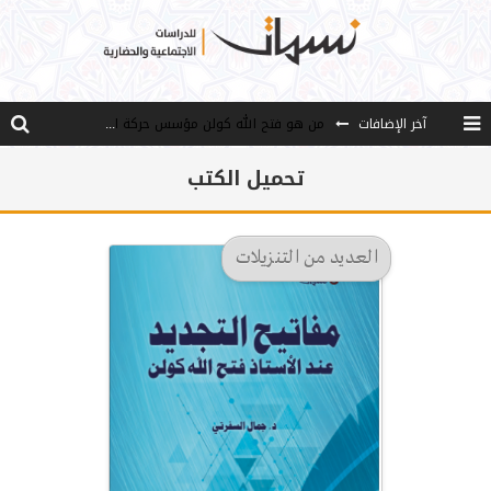
من هو فتح الله كولن مؤسس حركة الخدمة؟
آخر الإضافات
كيف نصل إلى أفق إنسان “هل من مزيد”؟
تحميل الكتب
الأستاذ عالما عارفا حكيما
مصادر العلم وسببه
العديد من التنزيلات
النـزعة التجديدية عند الأستاذ فتح الله كولن