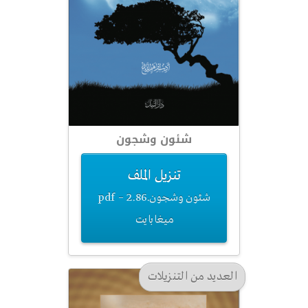
شئون وشجون
تنزيل الملف
شئون وشجون.pdf – 2.86
ميغابايت
العديد من التنزيلات