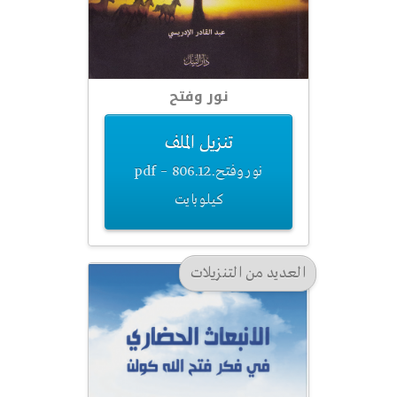
نور وفتح
تنزيل الملف
نور وفتح.pdf – 806.12
كيلوبايت
العديد من التنزيلات