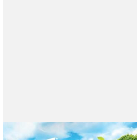
أبو زيد عبد الرحيم
تخرج من جامعة الأزهر كلية التربية قسم الدراسات الإسلامية،
بتقدير ممتاز مع مرتبة الشرف، حصل على دبلوم الأديان المقارنة،
وماجستير فلسفة الأديان المقارنة عن أطروحة: "التجديد في الفكر
الديني المعاصر في تركيا فتح الله كولن نموذجا"، ودكتوراه
فلسفة ودراسات بحوث الديانات من جامعة الزقازيق بتقدير
مرتبة الشرف الأولى، عن أطروحة: "حوار الدين والعلمانية في
تركيا حزب العدالة والتنمية نموذجا"، عمل مدرسًا للعلوم
الشرعية بالأزهر الشريف، وأستاذا للدراسات الإسلامية واللغة
العربية للناطقين بغيرها بجامعة بدر الإسلامية بجمهورية ألبانيا،
وجامعة فاتح بجمهورية تركيا، ويشرف الآن على موقعي فتح
الله كولن باللغة العربية، ونسمات للدراسات الاجتماعية
والحضارية، ومدير تحرير مجلة نسمات