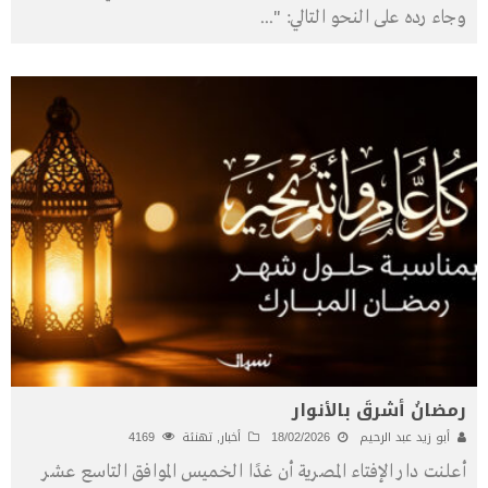
وجاء رده على النحو التالي: "
...
رمضانُ أشرقَ بالأنوار
أبو زيد عبد الرحيم
18/02/2026
أخبار
,
تهنئة
4169
أعلنت دار الإفتاء المصرية أن غدًا الخميس الموافق التاسع عشر