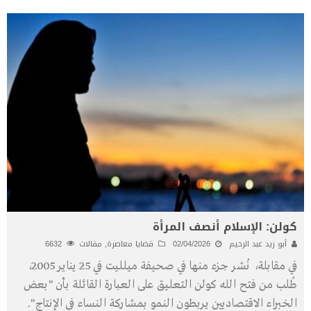
كولن: الإسلام أنصف المرأة
أبو زيد عبد الرحيم
02/04/2026
قضايا معاصرة
,
مقالات
6632
في مقابلة، نُشر جزء منها في صحيفة ميلليت في 25 يناير 2005،
طُلب من فتح الله كولن التعليق على العبارة القائلة بأن "بعض
الخبراء الاقتصاديين يربطون النمو بمشاركة النساء في الإنتاج".