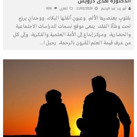
الدكتورة هدى درويش
أبو زيد عبد الرحيم
11/01/2026
تعازي
606
بقلوبٍ يعتصرها الألم، وعيونٍ أثقلها البكاء، ووجدانٍ يرزح
تحت وطأة الفقد، ينعى موقع نسمات للدراسات الاجتماعية
والحضارية، ومركز إبداع إلى الأمة العلمية والفكرية، وإلى كل
من عرف قيمة العلم المقرون بالرحمة، رحيلَ ا
...