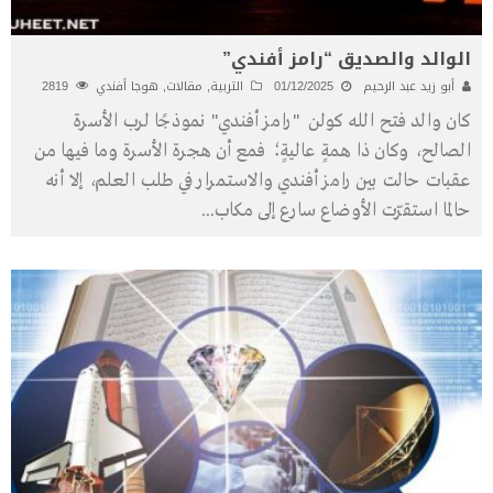
الوالد والصديق “رامز أفندي”
أبو زيد عبد الرحيم
01/12/2025
التربية
,
مقالات
,
هوجا أفندي
2819
كان والد فتح الله كولن "رامز أفندي" نموذجًا لرب الأسرة
الصالح، وكان ذا همةٍ عاليةٍ؛ فمع أن هجرة الأسرة وما فيها من
عقبات حالت بين رامز أفندي والاستمرار في طلب العلم، إلا أنه
حالما استقرّت الأوضاع سارع إلى مكاب
...