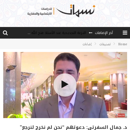
النـزعة التجديدية عند الأستاذ فتح الله كولن
آخر الإضافات
من هو فتح الله كولن مؤسس حركة الخدمة؟
Home
تصنيفات
إضاءات
كيف نصل إلى أفق إنسان “هل من مزيد”؟
الأستاذ عالما عارفا حكيما
مصادر العلم وسببه
د. جمال السفرتي: دعوتهم “نحن لم نخرج لنرجع”