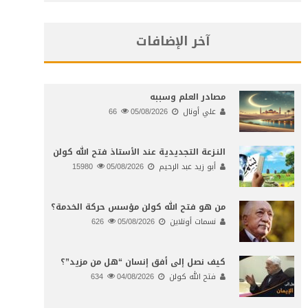
آخر الإضافات
مصادر العلم وسببه
علي أونال
05/08/2026
66
النـزعة التجديدية عند الأستاذ فتح الله كولن
أبو زيد عبد الرحيم
05/08/2026
15980
من هو فتح الله كولن مؤسس حركة الخدمة؟
نسمات أونلاين
05/08/2026
626
كيف نصل إلى أفق إنسان “هل من مزيد”؟
فتح الله كولن
04/08/2026
634