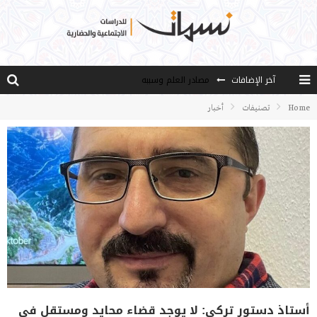
آخر الإضافات
مصادر العلم وسببه
النـزعة التجديدية عند الأستاذ فتح الله كولن
Home
تصنيفات
أخبار
مدارس كولن: التعليم بوصفه مشروعًا لبناء الإنسان والمجتمع
هذا النهج نهج أصيل
الخدمة ..من فقه الأزمة إلى فقه العمل
أستاذ دستور تركي: لا يوجد قضاء محايد ومستقل في