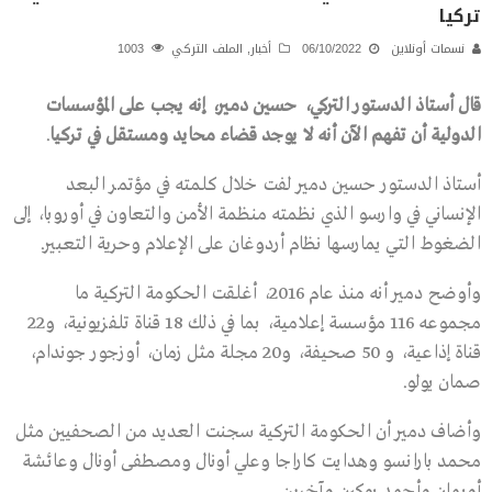
تركيا
نسمات أونلاين
06/10/2022
أخبار
,
الملف التركي
1003
قال أستاذ الدستور التركي، حسين دمير، إنه يجب على المؤسسات
الدولية أن تفهم الآن أنه لا يوجد قضاء محايد ومستقل في تركيا
.
أستاذ الدستور حسين دمير لفت خلال كلمته في مؤتمر البعد
الإنساني في وارسو الذي نظمته منظمة الأمن والتعاون في أوروبا، إلى
الضغوط التي يمارسها نظام أردوغان على الإعلام وحرية التعبير.
وأوضح دمير أنه منذ عام 2016، أغلقت الحكومة التركية ما
مجموعه 116 مؤسسة إعلامية، بما في ذلك 18 قناة تلفزيونية، و22
قناة إذاعية، و 50 صحيفة، و20 مجلة مثل زمان، أوزجور جوندام،
صمان يولو.
وأضاف دمير أن الحكومة التركية سجنت العديد من الصحفيين مثل
محمد بارانسو وهدايت كاراجا وعلي أونال ومصطفى أونال وعائشة
أويمان وأحمد بوكين وآخرين.