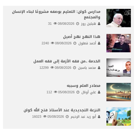
مدارس كولن: التعليم بوصفه مشروعًا لبناء الإنسان
والمجتمع
هيلين روز
08/08/2026
31
هذا النهج نهج أصيل
أحمد قعلول
08/08/2026
2240
الخدمة ..من فقه الأزمة إلى فقه العمل
محمد ياسين
08/08/2026
12299
مصادر العلم وسببه
علي أونال
05/08/2026
112
النـزعة التجديدية عند الأستاذ فتح الله كولن
أبو زيد عبد الرحيم
05/08/2026
16023