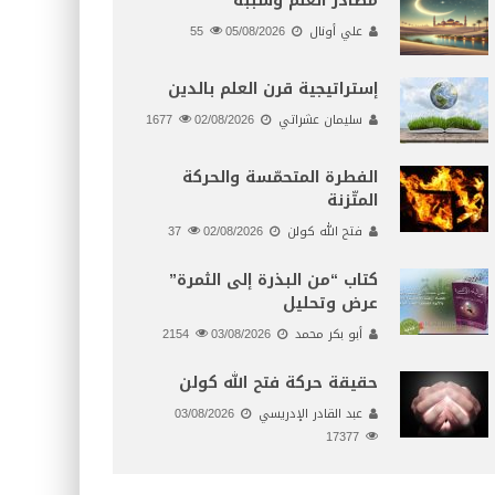
مصادر العلم وسببه
علي أونال
05/08/2026
55
إستراتيجية قرن العلم بالدين
سليمان عشراتي
02/08/2026
1677
الفطرة المتحمّسة والحركة
المتّزنة
فتح الله كولن
02/08/2026
37
كتاب “من البذرة إلى الثمرة”
عرض وتحليل
أبو بكر محمد
03/08/2026
2154
حقيقة حركة فتح الله كولن
عبد القادر الإدريسي
03/08/2026
17377