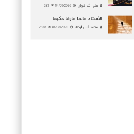
فتح الله كولن
04/08/2026
623
الأستاذ عالما عارفا حكيما
محمد أنس أركنه
04/08/2026
2878