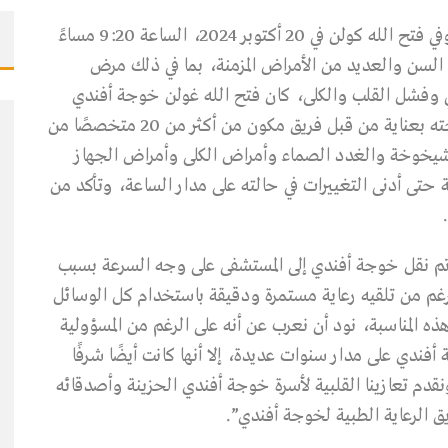
وقال فريق الرعاية الطبية لفتح الله كولن في بيان “توفي فتح الله كولن في 20 أكتوبر 2024، الساعة 9:20 مساءً
 السن والعديد من الأمراض المزمنة، بما في ذلك مرض
 وفشل القلب والكلى، كان فتح الله غولن خوجة أفندي
تحت الإشراف الطبي لبعض الوقت. تمت مراقبة صحته بعناية من قبل فريق مكون من أكثر من 20 متخصصًا من
شيخوخة والغدد الصماء وأمراض الكلى وأمراض الجهاز
حتى أدنى التغييرات في حالته على مدار الساعة، وتأكد من
، تم نقل خوجة أفندي إلى المستشفى على وجه السرعة بسبب
رغم من تلقيه رعاية مستمرة ودقيقة باستخدام كل الوسائل
هذه المناسبة، نود أن نعرب عن أنه على الرغم من المسؤولية
أفندي على مدار سنوات عديدة، إلا أنها كانت أيضًا شرفًا
قدم تعازينا القلبية لأسرة خوجة أفندي الحزينة وأصدقائه
 الرعاية الطبية لخوجة أفندي”.