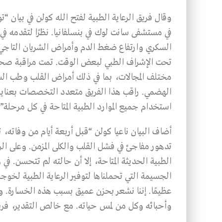
في مستشفى سانت لوك في بنسلفانيا. نظرًا لتقدمه في
السكري وارتفاع ضغط الدم وأمراض الشريان التاجي
مختلف المجالات، بما في ذلك أمراض القلب وطب ال
الهضمي. راقب هذا الفريق متعدد التخصصات بعناية 
استخدام جميع الموارد الطبية المتاحة في كل مرحلة”.
أضاف البيان ناعيا كولن “قبل أربعة أيام من وفاته
تدهور مفاجئ في فشل القلب والكلى المزمن. وعلى ال
الطبية الحديثة المتاحة، إلا أن حالته لم تتحسن. في 
الجسيمة التي تحملناها لتوفير الرعاية الطبية لخوجة 
عظيمًا. إننا نشعر بحزن عميق بسبب هذه الخسارة. ون
وأحبائه وكل من لمس حياته. مع خالص التقدير، فريق