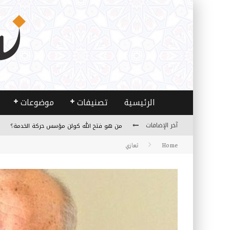
الرئيسية
تصنيفات
موضوعات
آخر الإضافات
من هو فتح الله كولن مؤسس حركة الخدمة؟
Home
تعازي
كيف نصل إلى أفق إنسان “هل من مزيد”؟
الأستاذ عالما عارفا حكيما
مصادر العلم وسببه
النـزعة التجديدية عند الأستاذ فتح الله كولن