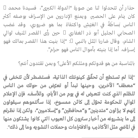
حذار أن تتحدثوا لنا عن صورة “الدولة الكبرى”، فسيدنا محمد 
كان ينام على الحصير، ويمنع الإداريين من الإسراف بوصفه أكثر
الناس بَساطَةً في العَيْشِ واكتفاءً بما هو ضروري، وقد غضب
الصحابي الجليل أبو ذر الغفاري  حين رأى القصر المنيف لوالي
الشام، وقال ضاربا المثل بالنبي : “إذا بنيت هذا القصر بمالك فهو
إسراف، أما إذا بنيته بأموال الناس فهو حرام”.
بالمناسبة من هو قدوتكم ومثلكم الأعلى؟ وبمن تقتدون أنتم؟
“
إذا
لم
تستطع
أن
تحقّق
كينونتك
الذاتية،
فستضطر
لأن
تتخفى
في
“
معطف
”
الآخرين،
وحينها
تبدأ
أو
تعرّض
من
حولك
من
الناس
للظلم
الذي
كنت
تتعرض
له
في
يوم
من
الأيام،
وللأسف،
فإن
الإعلام
الموالي
للحكومة
تحوّل
إلى
كائن
ممسوخ،
إذا
سألتموهم
سيقولون
إنهم
لا
يزالون
“
متدينين
”
و
“
محافظين
”
و
“
إسلاميين
“
،
ولكن
إذا
نظرتم
إلى
ما
ينشرونه
من
أخبار
سترون
كل
العيوب
التي
كانوا
يشتكون
منها
في
الماضي
مثل
الأكاذيب
والافتراءات
وحملات
التشويه
وما
إلى
ذلك
“.