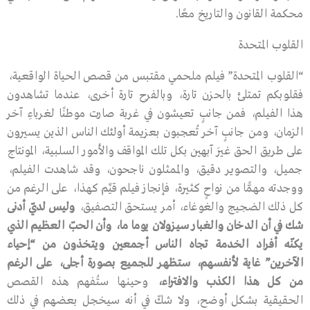
محكمة القانون والتاريخ معًا.
القلوب المتحدة
“القلوب المتحدة” فيلم ملحمي مقتبس من قصص الحياة الواقعية،
فقلوبكم تمتلئ بالحزن تارة، وبالفرح تارة أخرى، عندما تشاهدون
هذا الفيلم، فمن جانبٍ تعيشون في غربة صارت موطنًا لغرباءِ آخر
الزمان، ومن جانبٍ آخر تُعجبون بعزيمة أولئك الناس الذين يسيرون
على طريق الحق غيرَ آبهين بكل تلك المواقف والأمور السلبية، المونتاج
جميل، والتصوير دقيق، والممثلون ناجحون، وقد شاهدت الفيلم،
ووجدته مهمًّا من نواحٍ كثيرة، فإنجاز فيلم قيِّم كهذا، على الرغم من
كل ذلك الضجيج والغوغاء، أمر يستحق التصفيق،
وليس
لديّ
أدنى
شك
في
أن
الدخان
والغبار
سيزولان
يوما
ما،
وأن
الحبّ
العظيم
الذي
يكنّه
أفراد
الخدمة
تجاه
الناس
أجمعين
ويتخذون
من
“
إحياء
الآخرين
”
غاية
لأنفسهم،
ستظهر
للجميع
بصورة
أجلى،
على
الرغم
من
كل
هذا
الكذب
والافتراء،
وحينها ستُفهم هذه القصص
الحقيقية بشكل أوضح، ولا شكّ في أنه سيخجل بعضهم في ذلك