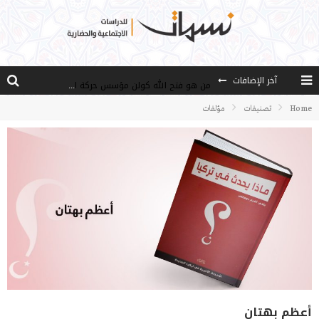
آخر الإضافات
من هو فتح الله كولن مؤسس حركة الخدمة؟
كيف نصل إلى أفق إنسان “هل من مزيد”؟
Home
تصنيفات
مؤلفات
الأستاذ عالما عارفا حكيما
مصادر العلم وسببه
النـزعة التجديدية عند الأستاذ فتح الله كولن
أعظم بهتان