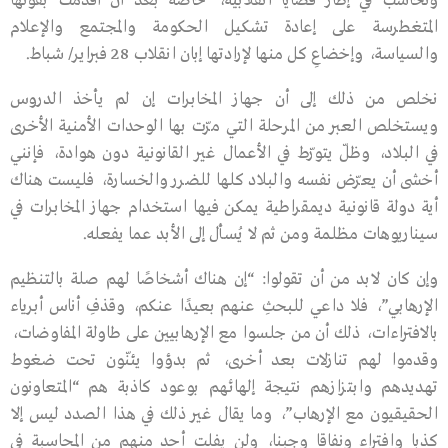
وتحاسَب في إطار قضايا انقلابية، خاصة بعد أن أقدمت بقوتها
المتغطرسة على إعادة تشكيل الحكومة والمجتمع والإعلام
والسياسة، وإخضاعِ كل منها لإرادتها إبان انقلاب 28 فبراير/ شباط.
نخلص من ذلك إلى أن جهاز المخابرات إن لم يأخذ الدروس
ويستخلص العبر من المرحلة التي مرّت بها الوحدات الأمنية الأخرى
في البلاد، وظلّ يتورّط في الأعمال غير القانونية دون هوادة، فإنني
أخشى أن يعرّض نفسه والبلاد كلها للضرر والخسارة، فليست هناك
أية دولة قانونية ديمقراطية يمكن فيها استخدام جهاز المخابرات في
سيناريوهات مظلمة ومن ثم لا يُسأل إلى الأبد عما يفعله.
وإن كان لابد من أن تقولوا: “إن هناك أشخاصًا لهم صلة بالتنظيم
الإرهابي”، فلا داعي للبحثِ عنهم بعيدًا عنكم، وقذفِ أناس أبرياء
بالافتراءات، ذلك أن من جلسوا مع الإرهابيين على طاولة المفاوضات،
وقدموا لهم تنازلات بعد أخرى، ثم بدؤوا يئنّون تحت ضغوط
تهديدهم وابتزازهم نتيجة إلهائهم بوعود كاذبة هم “المتعاونون
الحقيقيون مع الإرهاب”، وما يقال غير ذلك في هذا الصدد ليس إلا
كذبا وافتراء ونفاقا وجبنا، ولن يفلت أحد منهم من المحاسبة في