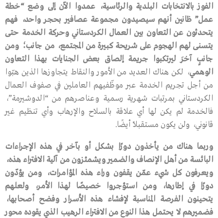
الفوز
بالانتخابات
البلدية
والرئاسية،
عمدوا
الآن
إلى
وضع
“
خطة
عمل
”
ظانين
أنهم
سيصيدون
مجموعة
عصافير
بحجر
واحد،
فهم
يتحدثون
عن
التعاون
بين
العمال
الكردستاني
وحركة
الخدمة
حتى
يتسنى
لهم
الهجوم
على
شريحة
كبيرة
من
المجتمع،
من
جانب؛
ومن
جانبٍ
آخرَ
ليرتكبوا
جريمة
إلصاق
بعض
الجنايات
بهذا
التعاون
الوهمي
، لكن هناك العديد من الأمور والنقاط يتجاوزها الذين هبّوا
من أجل تجريم الخدمة عبر موظّفيهم العاملين في صفوف العمال
الكردستاني بمرتبات شهرية رسمية وعناصرهم من “الدوشيرمة”،
فالخدمة لم يكن لها أي علاقة بالسلاح والإرهاب وأي تنظيم غير
قانوني، ولن يكون مستقبلًا أيضًا.
وربما
هناك
من
يأخذون
دورًا
بشكل
أو
بآخر
في
هذه
الإجراءات
البائسة
من
أهل
الإنصاف
والضمير
ويشمئزون
من
آلية
الافتراء
هذه،
ويعرفون
كل
شيء
عمّن
يقفون
وراء
هذه
المؤامرات،
ومن
يؤدّون
دورًا
في
إطارها،
ومن
استؤجروا
خصيصًا
لهذا
الأمر،
ولعلهم
يتحينون
الفرصة
المناسبة
لإفشاء
هذه
الأسرار
وفضح
أصحابها،
فضميرهم
لا
يحتمل
هذا
النوع
من
الافتراء
الرهيب
الذي
يقوده
محور