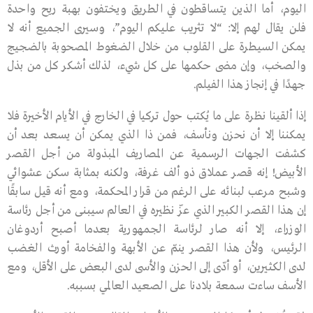
اليوم، أما الذين يتساقطون في الطريق ويختفون بهبة ريح واحدة
فلن يقال لهم إلا: “لا تثريب عليكم اليوم”، وسيرى الجميع أنه لا
يمكن السيطرة على القلوب من خلال الضغوط المصحوبة بالضجيج
والصخب، وإن مضى حكمها على كل شيء، لذلك أشكر كل من بذل
جهدًا في إنجاز هذا الفيلم.
إذا ألقينا نظرة على ما يُكتب حول تركيا في الخارج في الأيام الأخيرة فلا
يمكننا إلا أن نحزن ونأسف، فمن ذا الذي يمكن أن يسعد بعد أن
كشفت الجهات الرسمية عن المصاريف المبذولة من أجل القصر
الأبيض! إنه قصر عملاق ذو ألف غرفة، ولكنه بمثابة سكن عشوائي
وشبح مرعب لبنائه على الرغم من قرار المحكمة، ومع أنه قيل سابقًا
إن هذا القصر الكبير الذي عزّ نظيره في العالم سيبنى من أجل رئاسة
الوزراء، إلا أنه صار لرئاسة الجمهورية بعدما أصبح أردوغان
الرئيس، ولأن هذا القصر ينمّ عن الأبهة والفخامة أورث الغضب
لدى الكثيرين، أو أدّى إلى الحزن والأسى لدى البعض على الأقل، ومع
الأسف ساءت سمعة بلادنا على الصعيد العالمي بسببه.