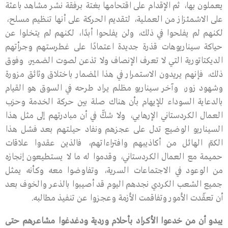
يعملون بها، ثم الإقدام على اقتحامها بغتة برفقة نشر مشاهد باعثة
على الاشمئزاز من العملية، لتقديم الحركة على أنها تنظيم مسلح،
لكنهم لم يفلحوا في ذلك، ولن يفلحوا أبدًا، لكنهم لم يتخلوا عن
حياكة سيناريوهات قذرة جديدة اعتمادًا على غطرستهم وجرأتهم
الديكتاتورية التي لا تعرف الإنصاف ولا تذعن لصوت الضمير، وفوق
ذلك، فإنهم يريدون الاستمرار في هذا المضمار باختلاق وثائق مزورة
وشهود زور، وآخر سيناريو مظلم يراد طرحه في السوق هو القيام
بالدعاية السوداء للإيهام بأن هناك صلة بين حركة الخدمة وحزب
العمال الكردستاني الإرهابي، ولا شكّّ في أن مبادرتهم إلى مثل هذا
السيناريو الوضيع تدل على عجزهم ونفاد حيلتهم بعد فشل هذا
الكمّ الهائل من أكاذيبهم وافتراءاتهم، فالذين عقدوا علاقات
حميمة مع العمال الكردستاني، وقدموا له ما لا يستطيعون إنجازه
من الوعود في الاجتماعات السرية، وتفاوضوا معه وكأنه يمثل
جميع الشعب الكردي نجدهم اليوم قد أصيبوا بالذعر والخوف بعد
أن تعقّدت الأمور وتفاقمت الأزمة وعجزوا عن تنفيذ مطالبه.
يبدو
أن
من
خدعوا
الأكراد
بأحلام
وردية
ودغدغوا
مشاعرهم
حتى