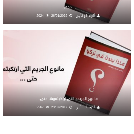
مدخل
أكرم دُومَانْلِي
26/01/2019
2024
ما نوع الجريمة التي ارتكبتموها حتى…
أكرم دُومَانْلِي
23/07/2017
2567