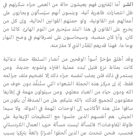
الشر
، أما المفترون فهم يعيشون حالة من العمى جراء سَكَرتهم في
ظل انتصارات ظاهرية آنية، وينسون أنهم سيُسألون ويجازون على
أعمالهم غير القانونية، ولو حمتهم القوانين الحالية، وإن كل من
يخرج على القانون في هذا البلد سيُحرم من النوم الهانئ، كائنا من
كان، وأيا كان منصبه، وسيحاسبون على تصرفاتهم في وضح النهار
يوما ما، فهذا قدرهم المقدَّر الذي لا مفرّ منه.
وقد أطلق مؤخرًا أسوأ الوقحين من أنصار السلطة حملة دعائية
كانت بمثابة نزع فتيل لبدء عملية افتراء وتشويه جديدة، ومن
يستمر في ذلك فلن يجلب لنفسه جراء ذلك إلا تضخيم ملف جرائمه
فقط، إذ إن مركز هذه الحملة الشعواء التي ستُنفَّذ دون خوف من
الله ودون حياء من العباد معلوم، ومن سيتولون مهمة في إطارها
معلومون للجميع كذلك، بالله عليكم، هل من الصدفة أن يكون من
ساقوا مثل هذه الأكاذيب إلى الوحدات المهمة في الدولة، ولا سيما
الجيش، هم أنفسهم الذين جلسوا مع التنظيمات الإرهابية على
طاولة المفاوضات؟! فالمسألة ليست مسألة حزب العمال الكردستاني
فحسب، فنحن نتحدث عن الذين ألحقوا أضرارًا بالغةً بتركيا بسبب