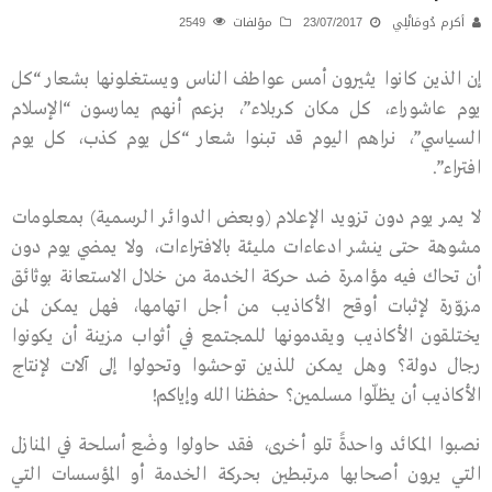
أكرم دُومَانْلِي
23/07/2017
مؤلفات
2549
إن الذين كانوا يثيرون أمس عواطف الناس ويستغلونها بشعار “كل
يوم عاشوراء، كل مكان كربلاء”، بزعم أنهم يمارسون “الإسلام
السياسي”، نراهم اليوم قد تبنوا شعار “كل يوم كذب، كل يوم
افتراء”.
لا يمر يوم دون تزويد الإعلام (وبعض الدوائر الرسمية) بمعلومات
مشوهة حتى ينشر ادعاءات مليئة بالافتراءات، ولا يمضي يوم دون
أن تحاك فيه مؤامرة ضد حركة الخدمة من خلال الاستعانة بوثائق
مزوّرة لإثبات أوقح الأكاذيب من أجل اتهامها، فهل يمكن لمن
يختلقون الأكاذيب ويقدمونها للمجتمع في أثواب مزينة أن يكونوا
رجال دولة؟ وهل يمكن للذين توحشوا وتحولوا إلى آلات لإنتاج
الأكاذيب أن يظلّوا مسلمين؟ حفظنا الله وإياكم!
نصبوا المكائد واحدةً تلو أخرى، فقد حاولوا وضْع أسلحة في المنازل
التي يرون أصحابها مرتبطين بحركة الخدمة أو المؤسسات التي