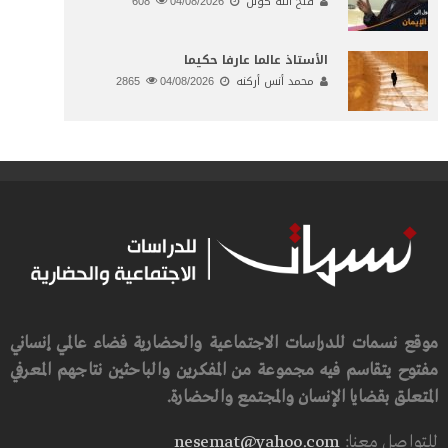
فتح الله كولن
04/08/2026
608
الأستاذ عالما عارفا حكيما
محمد أنس أركنه
04/08/2026
2865
موقع نسمات للدراسات الاجتماعية والحضارية فضاء عالمي إنساني
مفتوح يتقاسم فيه مجموعة من المفكرين والباحثين نتاجهم المعرفي
المتعلق بقضايا الإنسان والمجتمع والحضارة.
للتواصل معنا:
nesemat@yahoo.com