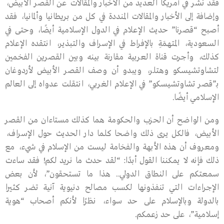
فقد نُشر في أمريكا العديد من الأخبار والمقالات عن القصر الأبيض،
وإضافة إلى الأخبار والمقالات المنددة في كل من بريطانيا وألمانيا، فقد
أصبح “قصرنا” حديث الإعلام في الدول الإسلامية أيضًا، وحتى في
السعودية، المتهمَةِ بالإفراط في الإسراف والتبذير، انتقده الإعلام
كذلك، وأجرت قناة العربية مقارنة بينه وبين القصرين الفخمين
لتشاوتشيسكو وهتلر، ويبدو أن وصف القصر الأبيض لأردوغان
بـ”قصر تشاوتشيسكو” في الإعلام الغربي، انتقلت عدواه إلى العالم
الإسلامي أيضًا.
ومن الواضح أن الحزب والحكومة هما كذلك مستاءان من القصر
الأبيض، فالكل يرى ذلك واضحا كلما دار الحديث حول الإسراف،
ومعروف أن هذه الأبهة والفخامة ليست من الإسلام في شيء، مع
ذلك فإنه لا يمكننا القول أبدًا: “لقد حدث ما نريد لكم! فقد ساءت
سمعتكم على النطاق الدولي.. هذا ما تستحقون”، لأن بعض
الإجراءات التي تنفذونها لكسب مصالح دنيوية آنية تضر كثيرا
بالدولة وبالإسلام على حد سواء، نظرًا لأنكم أصحاب “هوية
إسلامية”، على حد زعمكم.