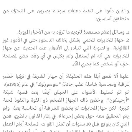
والذين دأبوا على تنفيذ دعايات سوداء يصرون على التحرّك من
منطلقين أساسين:
وسائل إعلام مستعدة لترديد ما تزوّد به من الأخبار المزورة.
جهاز المخابرات المحمي بشكل يخالف الدستور حتى في الأمور غير
القانونية، والصورة التي تتبادر إلى الأذهان عند الحديث عن جهاز
المخابرات هي أنه لم يُستغلّ ولم يكرَّس في أي وقت مضى لمصلحة
حزب أو شخص كما يجري الآن.
علينا ألا ننسى أبدًا هذه الحقيقة: أن جهاز الشرطة في تركيا خضع
لمراقبة ومحاسبة شاملة عقب حادثة “سوسورلوك” في عام (1996م)،
ثم تمّ تسليط الأضواء على الجيش أيضًا بعد قضية شبكة
“أرجينكون”، وخضع ذلك الجهاز الضخم ذو القوة والنفوذ لمحنة
كبيرة، لكن جهاز المخابرات لم يخضع للمراقبة أو المحاسبة بعدُ، ولم
يتم التحقيق معه حول بعض إجراءاته في إطار القانون بالطبع، فمن
الذي كان يتوقع قبل 10 سنوات أن تمثل القوات المسلحة أمام العدل