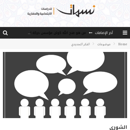
آخر الإضافات
من هو فتح الله كولن مؤسس حركة الخدمة؟
كيف نصل إلى أفق إنسان “هل من مزيد”؟
Home
موضوعات
الفكر التجديدي
الأستاذ عالما عارفا حكيما
مصادر العلم وسببه
النـزعة التجديدية عند الأستاذ فتح الله كولن
الشورى