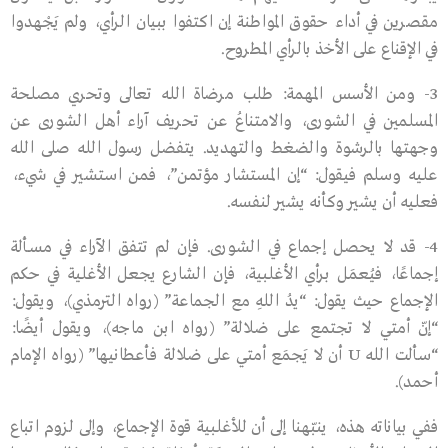
مقصرين في أداء حقوق المواطنة إن اكتفوا ببيان الرأي، ولم يَجْهدوا
في الإقناع على الأخذ بالرأي المطروح.
3- ومن الأسس المهمة: طلب مرضاة الله تعالى وتحري مصلحة
المسلمين في الشورى، والامتناعُ عن تحريف آراء أهل الشورى عن
وجهتها بالرشوة والضغط والتهديد. يتفضل رسول الله صلى الله
عليه وسلم فيقول: “إن المستشار مؤتمن”، فمن استشير في شيء،
فعليه أن يشير وكأنه يشير لنفسه.
4- قد لا يحصل إجماع في الشـورى. فإن لم تتفق الآراء في مسـألة
إجماعًا، فيُعمَل برأي الأغلبية، فإن الشارع يجعل الأغلية في حكم
الإجماع حيث يقول: “يدُ اللهِ مع الجماعة” (رواه الترمذي)، ويقول:
“إنّ أمتي لا تجتمع على ضلالة” (رواه ابن ماجه)، ويقول أيضًا:
“سألت الله U أن لا يَجمَع أمتي على ضلالة فأعطانيها” (رواه الإمام
أحمد).
ففي بياناته هذه، ينبّهنا إلى أن للأغلبية قوة الإجماع، وإلى لزوم اتباع