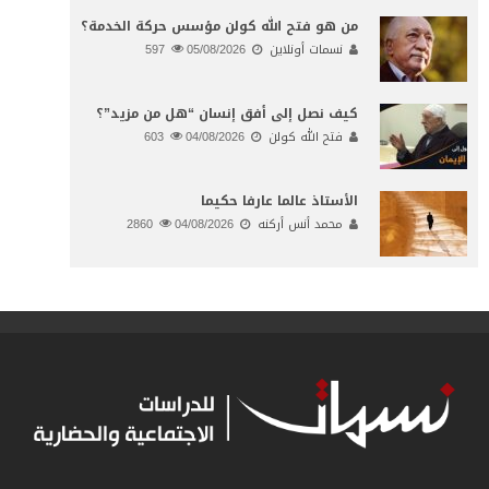
من هو فتح الله كولن مؤسس حركة الخدمة؟
نسمات أونلاين
05/08/2026
597
كيف نصل إلى أفق إنسان “هل من مزيد”؟
فتح الله كولن
04/08/2026
603
الأستاذ عالما عارفا حكيما
محمد أنس أركنه
04/08/2026
2860