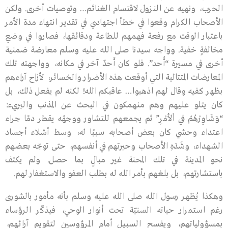
الحرب، ونهيه عن النـزول لاقتسام الغنائم… وتوصيات أخرى. ولكن
الأصحاب الكرام وقعوا في خطأ اجتهادي في تقدير انتهاء مدة الأمر
باعتبار الوقت مع رفعة فهمهم للطاعة ودقائقها، فصاروا في وضعِ
مخالفةٍ خفية. وواجه سيدنا صلى الله عليه وسلم معارضة ضمنية
أخرى في مسيرة “أُحد”. فلو كان أَحدٌ آخر في مكانه، وواجهته تلك
المعارضـات المتتالية التي أوقعت هذه الأضرار والخسائر، لأزاح آراءهم
بظهر كفيه وقال لهم اذهبوا… عاقبكم الله! لكنه لم يفعل ذلك، بل
كان يتلو عليهم وهم منهمكون في البحث عن المذنب والبريء:
“وَشَـاوِرْهُمْ فِي اْلأمْرِ” ثم يجمعهم للتشاور ووجهُه يقطر دمًا جراء
اعتداء وحشي كان بعض أصحابه سببًا له، وسط أشلاء أجساد
الشهداء، وشَدَهِ الأصحاب وحيرتهم في أنفسهم، حتى توجّه بعضهم
نحو المدينة في تلك المحنة غير مبالٍ بما حصل. ولم يكتف
باستشارتهم، بل بلغهم بأمر الله لـه بطلب العفو والاستغفار لهم.
وهكذا يُظهر رسول الله صلى الله عليه وسلم بأنه مأمور بالشورى
رغم استمرار حياته السنيّة تحت أنوار الوحي، فيذكّر الرؤساء
بمسؤولياتهم، ويفسح السبيل أمام المرؤوسين لتقويم آرائهم،