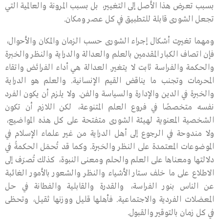
بسبب تعرض هذا الأصل إلى التغيير، بل بسبب المرونة والعالمية التي
تجعل الشورى قابلة للتطبيق في كل عصر ومكان.
ومهما تغيرت أشكال إجراء الشورى حسب الزمان والمكان والأحوال،
فإن اتصاف الكبار المقدمين بالعلم والعدالة والدراية والنظر والخبرة
والحكمة والفراسة ثابت لا يتغير. العدالة هي أداء الفرائض واتقاء
المحرمات وتجنب ما يناقض القيم الإنسانية. والعلم هو الدرايـة
والخبرة في الديـن والإدارة والسياسة والفن. ولا يلزم أن يكون الفرد
نفسه متخصصًا في فروع العلم المتنوعة، لكن اللازم أن تكون
الشخصية المعنوية لهيئة الشورى متفتحة على كل هذه المواضيع،
ولا مندوحة في الرجوع إلى أهل الدراية من غير علماء الإسلام في
الموضوعات المعتمدة على النظر والخبرة. وكما قد تُحمَل الحكمةُ في
دلالتها ومعنـاها على العلم والحلم ومعنى النبوة، كذلك تُصرَف إلى
الاطلاع على ما خلف سـتار الأشياء والنظر والشعور بالأمور الغائبة
عن الناس بنور الفراسة، والقدرة والقابلية والفطانة في حـل
المعضلات الفردية والاجتماعية. فأهلها قليل ووزنها ثقيـل، وتحظى
في كل زمـان بالتوقير والقبول.