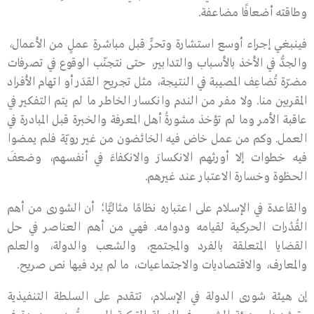
وطاقته أضعافًا مضاعفة.
فينبغي إجراء أوسع استشارة وتحرٍّ قبل مباشرةِ عملٍ من الأعمال،
والجدُّ في الأخذ بالأسـباب والتدابير، حتى نتجنّب الوقوع في تصرفات
مضرّة تُضاعِف المصيبة في النتيجة، مثل تجريح القدَر أو اتهام الأفراد
المقربين منا. ولا مفر من الندم وانكسار الخاطر ما لم يتم التفكير في
عاقبة الأمر وما لم تؤخذ مشورةُ أهل المعرفة والخبرة قبل المبادرة في
العمل. وكم من عمل خاض فيه الخائضون من غير رويّة فلم يمضوا
فيه خطوات إلا أورثهم الانكسارَ والانكفاءَ في أنفسهم، وضعفَ
الحظوة وخسارة الاعتبار عند غيرهم.
والقاعدة في الإسـلام على اعتباره نظامًا مثاليًّا؛ أن الشورى من أهم
القُدُرات الحركية لقيامه ودوامه. فهي من أهم العناصر في حل
القضايا المتعلقة بالفرد والمجتمع، والشعب والدولة، والعلم
والمعارف، والاقتصاديات والاجتماعيات، ما لم يرد فيها نص صريح.
إن هيئة شورى الدولة في الإسلام، تتقدم على السلطة التنفيذية