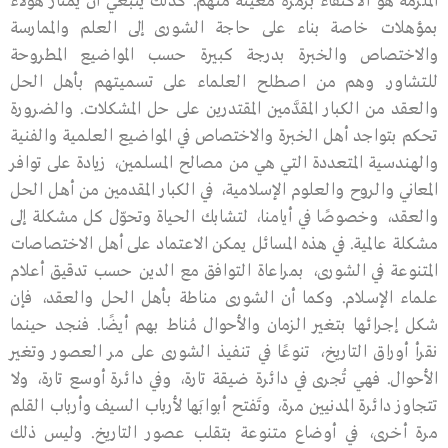
الملزمة هو الاكتفاء بزمرة معينة منهم. كذلك ينبغي أن يمتاز هؤلاء
بمؤهلات خاصة بناء على حاجة الشـورى إلى العلم والممارسة
والاختصاص والخبرة بدرجة كبيرة حسب المواضيع المطروحة
للتشاور. وهم من اصطلح العلماء على تسميتهم بأهل الحل
والعقد من الكبار المقدَّمين المقتدرين على حل المشكلات. والضرورة
تحكم بتواجد أهل الخبرة والاختصاص في المواضيع العلمية والفنية
والهندسية المتعددة التي هي من مصالح المسلمين، زيادة على توافر
المعاني والروح والعلوم الإسلامية، في الكبار المقدمين من أهـل الحل
والعقد، وخصوصًا في أيامنا، لتشابك الحياة وتحوّل كل مشكلة إلى
مشكلة عالمية. في هذه المسائل يمكن الاعتماد على أهل الاختصاصات
المتنوعة في الشورى، بمراعاة التوافق مع الدين حسب تدقيق أعلام
علماء الإسـلام. وكما أن الشورى مناطة بأهل الحل والعقد، فإن
شكل إجرائها بتغير الزمان والأحوال مُناط بهم أيضًا. فنجد حينما
نقرأ أوراق التاريخ، تنوعًا في تنفيذ الشورى على مر العصور وتغير
الأحوال. فهي تُجرى في دائرة ضيقة تارة، وفي دائرة أوسع تارة، ولا
تتجاوز دائرة المدنيين مرة، وتَفتح أبوابَها لأرباب السيف وأرباب القلم
مرة أخرى، في أوضاع متنوعة بتقلب عصور التاريخ. وليس ذلك