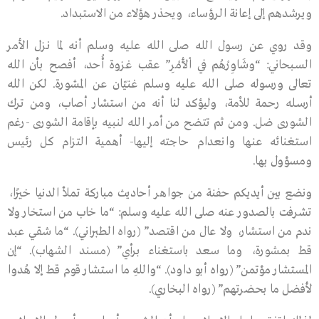
ويرشدهم إلى إعانة الرؤساء، ويحذر هؤلاء من الاستبداد.
وقـد روي عن رسـول الله صلى الله عليه وسلم أنـه لما نـزل الأمر
السـبحاني: “وشَاوِرْهُم في اْلأَمْرِ” عقب غزوة أُحد، أفصح بأن الله
تعالى ورسوله صلى الله عليه وسلم غنيّان عن المشورة. لكن الله
أرسـله رحمة للأمة، وليؤكد لنا أنه من استشار أصاب، ومن ترك
الشورى ضل. ومن ثم تتضح من أمر الله لنبيه بإقامة الشورى -رغم
استغنائه عنها وانعدام حاجته إليها- أهمية التزام كل رئيس
ومسؤول بها.
ونضع بين أيديكم حفنة من جواهر أحاديث مباركة تملأ الدنيا خيرًا،
تشرفت بالصدور عنه صلى الله عليه وسلم: “ما خاب من استخار ولا
ندم من استشار، ولا عال من اقتصد” (رواه الطبراني). “ما شقي عبد
قط بمشورة، وما سعد باستغناء برأي” (مسند الشهاب). “إن
المستشار مؤتمن” (رواه أبو داود). “واللهِ ما استشار قوم قط إلا هُدوا
لأفضل ما بحضرتهم” (رواه البخاري).