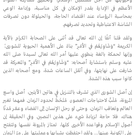
وحيويتها من أجل مستقبل الإسلام، وتحقيق مشاركة السواد
الأعظم في الإدارة بقدر الإمكان في كل مناسـبة، وإدامة الوعي
بمحاسبة الرؤساء عند اقتضاء الحاجة، والحيلولة دون تصرفات
السّاسَة الاعتباطية وتحديد تصرفهم.
ولقد قلنا آنفًا إن الله تعالى قـد أثنى على الصحابة الكرام بالآيـة
الكريمة “وَشَاوِرْهُمْ فِي الأمْرِ” بناءً على الأهمية الحيوية للشورى؛
وإنها لحمكة بالغة ينطوي عليها أمر الله تعالى لسيدنا صلى الله
عليه وسلم باستشارة أصحابه: “وَشَاوِرْهُمْ فِي الأمْرِ” والمعركة قد
شارفت على نهايتها، وفي أثقل الساعات شدة، ومع أصحابه الذين
كانوا سبب هذه الشدة.
إن أصل الشورى الذي تشرف بالتنـزيل في هاتين الآيتين، أصل واسع
المرونة، مُلَبٍّ لاحتياجات العصور، مُتَخَطٍّ لحدود الزمان. فمهما تغير
العالم وتعاقب الزمان، وحتى لو رحـل الإنسان إلى الفضاء وعمّر مُدنًا
هناك، فلا حاجة لزيـادة شيء على هذين النصين. وفي الحقيقة إن
أصول الإسـلام وقواعده الأخرى كلها، تمتاز بالمرونة نفسها وتتفتح
على الكونية عينها… ولقد احتفظت بشبابها وعمليتها على مرّ الزمان