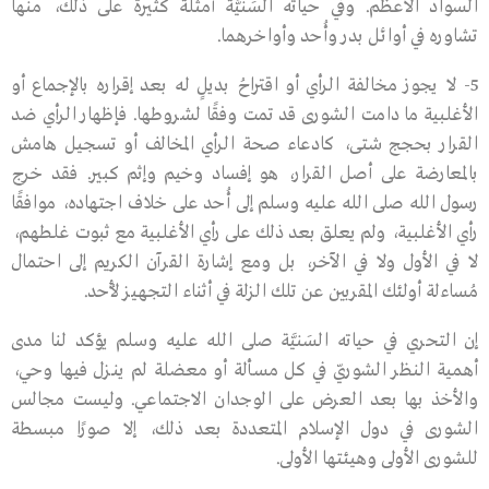
السواد الأعظم. وفي حياته السَنيَّة أمثلة كثيرة على ذلك، منها
تشاوره في أوائل بدر وأُحد وأواخرهما.
5- لا يجوز مخالفة الرأي أو اقتراحُ بديلٍ لـه بعد إقراره بالإجماع أو
الأغلبية ما دامت الشورى قد تمت وفقًا لشروطها. فإظهار الرأي ضد
القرار بحجج شتى، كادعاء صحة الرأي المخالف أو تسجيل هامش
بالمعارضة على أصل القرار، هو إفساد وخيم وإثم كبير. فقد خرج
رسول الله صلى الله عليه وسلم إلى أُحد على خلاف اجتهاده، موافقًا
رأي الأغلبية، ولم يعلق بعد ذلك على رأي الأغلبية مع ثبوت غلطهم،
لا في الأول ولا في الآخر، بل ومع إشارة القرآن الكريم إلى احتمال
مُساءلة أولئك المقربين عن تلك الزلة في أثناء التجهيز لأُحد.
إن التحري في حياته السَنيَّة صلى الله عليه وسلم يؤكد لنا مدى
أهمية النظر الشوريّ في كل مسألة أو معضلة لم ينـزل فيها وحي،
والأخذ بها بعد العرض على الوجدان الاجتماعي. وليست مجالس
الشورى في دول الإسلام المتعددة بعد ذلك، إلا صورًا مبسطة
للشورى الأولى وهيئتها الأولى.