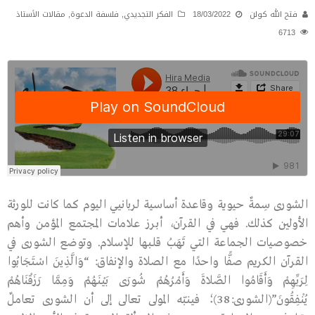
فتح الله كولن
18/03/2022
الفكر التجديدي
,
فلسفة الدعوة
,
مقالات الأستاذ
6713
الشورى سِمةٌ حيوية وقاعدة أساسية لربانيي اليوم كما كانت للورثة
الأولين كذلك. فهي في القرآن، أبـرز علامات المجتمع المؤمن وأهم
خصوصيات الجماعة التي تَهَبُ قلبها للإسلام. وتوضع الشورى في
القرآن الكريم صفًّا واحدًا مع الصلاة والإنفاق: “وَالَّذِينَ اسْتَجَابُوا
لِرَبِّهِمْ وَأَقَامُوا الصَّلاةَ وَأَمْرُهُمْ شُورَى بَيْنَهُمْ وَمِمَّا رَزَقْنَاهُمْ
يُنْفِقُونَ”(الشورى:38)؛ فينبّه المولى تعالى إلى أن الشورى تعاملٌ