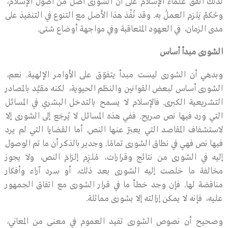
لذلك اتفق علماء الإسلام على أن الشورى أصل من أصول الإسلام،
وحُكمٌ يَلزم العملُ به. وقد نُفِّذ هذا الأصل مع التنوع في التنفيذ على
مدى الزمان، في العهود المتعاقبة وفي مواجهة أوضاع شتى.
الشورى مبدأ أساس
وبدهي أن الشورى ليست مبدأ يتفوّق على الأوامر الإلهية. نعم،
الشورى أسـاس لبعض القوانين والنظم الحيوية، لكنه مقيَّد بالمصادر
التشريعية الكبرى. فالإسلام لا يسمح بالتدخل البشري في المسائل
التي ورد فيها نص صريح. ففي هذه المسائل لا يُرجَع إلى الشورى إلا
لاستشفاف المقاصد التي يعبّر عنها النص. أما القضايا التي لم يرد
فيها نص فهي في نطاق الشورى تمامًا. وجدير بالذكر أن ما تم الوصول
إليه في الشورى من نتائج وقرارات، مُلزِم إلزامَ النص، ولا يجوز
مخالفة ما خلصت إليه الشورى بعد ذلك، أو سرد آراء وأفكار
مناقضة لها. فإن وجد خطأ ما في قرار الشورى مع اتفاق الجمهور
عليه، فإنه لا يمكن إزالته إلا بشورى مماثلة.
وصحيح أن نصوص الشورى تفيد العموم في معنى من المعاني،