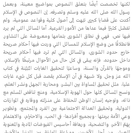
لكنها تخصصت أيضًا بتعلق النصوص بمواضيع معينة، وبعمل
رسـول الله صلى الله عليه وسلم وتصرفه. إن النصوص في الإسلام
أكدت على قضايا كبرى نبّهت إلى أصول كلية وقواعد عمومية، ولم
تفصّل كثيرًا فيما عداها من الأمور الفرعية. أما المسائل التي لم يرد
فيها نص، فهي في نطاق الشورى بتمامها ومعروضة على التشاور.
فانطلاقًا من وضع الإسلام للمسائل التي وردت فيها أحكام صريحة
خارج حدود الشورى، والمسائل التي لم ترد فيها أحكام صريحة
داخل حدوده، فإنه يبقى في كل حـال من الأحوال مرتبطًا بالإسلام،
وموجهًا بالقرآن والسنة، وساعيًا لتحقيق الغايات المُبَيَّنة في كتاب
الله عز وجل. ولا شبهة في أن الإسلام يقصد قبل كل شيء غايات
عليا، مثل تحقيق المساواة بين البشر، ومحاربة الجهل ونشر العلم،
ونسج المسـائل كلها حـول الهوية الإسلامية، ومنع تناقض المسلم مع
ذاته، وتوجيه إنسان الوطن للحفاظ على منـزلته ووقاره في الموازنات
الدولية، وتحقيق العدالة الاجتماعية بين الفرد والمجتمع، وتطويـر
وعي الأمة برمتها -وبجميع أفرادها- في الحب، والاحترام، والاهتمام
بِهَمّ الآخر، والتضحية، ورهافة أحاسيس الفيوضات المادية والمعنوية
للعيش من أجل الآخرين، ومراعاة الموازنة بين الدنيا والآخرة،