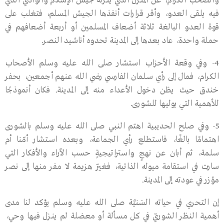
والصحب الكرام، عن المنـزل الذي ينـزله جيش الإسلام والوادي الذي
فيه يلقى العدو، وأقر قرارات أنفذها الجيش المسلم، فتغلب على
قوة العدو البالغة ثلاثة أضعاف المسلمين أو أربعة أضعافهم في
حملة واحدة، عاد بعدها إلى المدينة تحدوه أناشيد النصر.
4- وفي وقعة الأحزاب استشار صلى الله عليه وسلم الأصحاب
الكرام، فمال إلى رأي سـلمان الفارسي رضي الله عنهم أجمعين، بحفر
خندق حيث يظن دخول الأعداء منه إلى المدينة. فكان أنموذجًا
للأهمية التي يوليها للشورى.
5- وفي صلح الحديبية اهتم النبي صلى الله عليه وسلم بالشورى
اهتمامًا بالغًا، فاستطلع رأي الجماعة، وبعده اسـتشار أمّنا أم
سلمة، ثم أبان عن نهجٍ واستراتيجيةٍ حسب الآراء والأفكار التي
سارت في استقامة ميوله الذاتية، فغيّر هزيمة لا مفر منها إلى نصر
مؤزر في عودته إلى المدينة.
إن التحري في حياته السَنيَّة صلى الله عليه وسلم يؤكد لنا مدى
أهمية النظر الشوريّ في كل مسألة أو معضلة لم ينـزل فيها وحي،