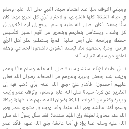
وينبغي التوقف مليًّا عند اهتمام سيدنا النبي صلى الله عليه وسلم
في حياته السَنيَّة كلها بالشورى، والاحترام لرأي كل امرئ مهما كان
سـنًّا وعقلاً. فكان -صلى الله عليه وسلم- يرجع إلى آراء الآخرين في
كل وقت… ويستأنس بنظرهم ويتحرى عن أقوم السبل لتأسيس
خططه وبرامجه على أرض صلبة. فمرة يستطلع نظر أهل الرأي
فرادى، ومرة يجمعهم معًا لِيُسند الشورى بالشعور الجماعي. وهذه
نماذج من سيرته تنير المسألة:
1- في حادث الإفك استشار سـيدنا صلى الله عليه وسلم عليًّا وعمر
وزينب بنت جحش وبريرة وغيرهم من الصحابة رضوان الله تعالى
عليهم أجمعين؛ فأشار عليّ -رضي الله عنه- برأي ذهب فيه إلى
التفريج عن كربة سـيدنا صلى الله عليه وسلم ، وتوقف عمر وزينب
وبريـرة وكثير من الذوات المباركة رضوان الله عليهم عند طهارة وزكاة
وسمو أمّنا عائشة رضي الله عنها. وقـد رويت في مشورة عمر رضي
الله عنه محاورة لطيفة وإن انتُقِد سندها؛ فقد سـأل رسولُ الله صلى
الله عليه وسلم عما يراه في أمّنا عائشة رضي الله عنها، فأكّد عمر