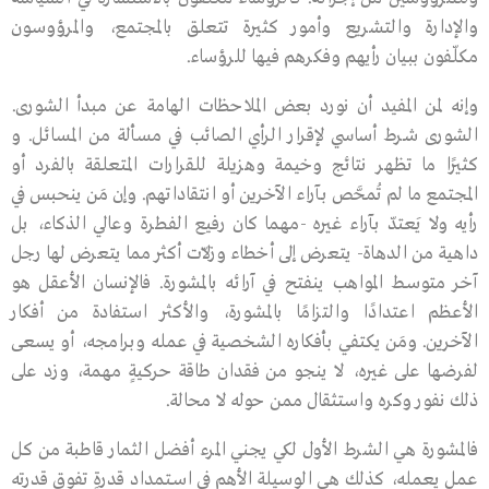
والإدارة والتشريع وأمور كثيرة تتعلق بالمجتمع، والمرؤوسـون
مكلّفون ببيان رأيهم وفكرهم فيها للرؤساء.
وإنه لمن المفيد أن نورد بعض الملاحظات الهامة عن مبدأ الشورى.
الشورى شـرط أساسي لإقرار الرأي الصائب في مسألة من المسـائل. و
كثيرًا ما تظهر نتائج وخيمة وهزيلة للقرارات المتعلقة بالفرد أو
المجتمع ما لم تُمحَّص بـآراء الآخرين أو انتقاداتهم. وإن مَن ينحبس في
رأيه ولا يَعتدّ بآراء غيره -مهما كان رفيع الفطرة وعالي الذكاء، بل
داهية من الدهـاة- يتعرض إلى أخطاء وزلاّت أكثر مما يتعرض لها رجل
آخر متوسـط المواهب ينفتح في آرائه بالمشورة. فالإنسان الأعقل هو
الأعظم اعتدادًا والتزامًا بالمشورة، والأكثر استفادة من أفكار
الآخرين. ومَن يكتفي بأفكاره الشخصية في عمله وبرامجه، أو يسعى
لفرضها على غيره، لا ينجو من فقدان طاقة حركيةٍ مهمة، وزد على
ذلك نفور وكره واستثقال ممن حوله لا محالة.
فالمشورة هي الشرط الأول لكي يجني المرء أفضل الثمار قاطبة من كل
عمل يعمله، كذلك هي الوسيلة الأهم في اسـتمداد قدرةٍ تفوق قدرته