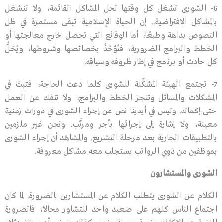
6- الشورى تشغل كل وقتها لحل المشاكل القائمة، ولا تنشغل
بالمشاكل الافتراضية.. إن الحياة الإسلامية تبقى مستمرة في ظل
النصوص بداهة وطبعًا، أما الوقائع التي تحصل خارج معالجتها أو
الخطط والبرامج الضرورية، فتُؤخَذُ بخصائصها وشروطها، ويُحَلُّ
كل حادث أو برنامج في إطار ظروفه وسياقه.
7- تجتمع الهيئة المشكِّلة للشورى كلما دعت الحاجة، فتبتّ في
المشكلات والمسائل وتنجز الخطط والبرامج، ولا تنفك عن العمل
حتى إكماله. وليس في أيدينا نص عن إجراء الشورى في دورات زمنية
معينة، ولا إشارة إلى إجرائها بأجر ومرتَّب. ونحن غير ملزمين
بالتطبيقات الجاريـة بعد مرحلة التشريع. والمشاهَد أن إجراء الشورى
بموظفين من ذوي الرواتب يستجلب معه مشاكل معروفة.
الشورى والمستشارون
الكلام عن الشورى يتطلب الكلام عن المستشارين بالضرورة. لما كان
اجتماع الناس كلهم على صعيد واحد للتشاور محالاً، فالضرورة