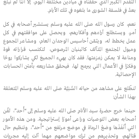
التقدم الكبير الذي حققناه في مياديـن مختلفة اليوم، إلا أننا لم نبلغ
بعدُ في فلسفة الشورى ما بلغوه في تلك الأيام.
نعم، كان رسـول الله صلى الله عليه وسلم يستشير أصحابه في كل
أمر، ويستطلع آراءهم وأفكارهم، ويحصل على موافقتهم في كل
عمل يخطط لـه، ويثمّن أحاسيس الوجدان العام، ومشاعر المجموع
وميول المجتمع المتآلف كالبنيان المرصوص، لتكتسب قراراته قوة
ومناعة لا يمكن زعزعتها. فقد كان يهيء الجميعَ لكي يشاركوا روحًا
وفكرًا في الأعمال التي يبرمج لها، فيحقق مشاريعه بأمتن الحسابات
الإحصائية.
لنطّلع على مشاهد من حياته السَّنِيَّة صلى الله عليه وسلم المتعلقة
بهذا الشأن:
حينما خرج حضرة سيد الأنام صلى الله عليه وسلم إلى “أُحد”، لقّن
أصحابه بعض التوصيات وراعى أمورًا إستراتيجية. ومن هذه الأمور
التي أَنْفَذَها وضعُ الرماة في موضع مرتفع من “أُحد”، وتنظيم حال
قتالهم، وتحذيرهم من ترك مواضعهم مهما آلت إليه مجريات