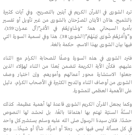
ترد الشورى في القرآن الكريم في آيتين بالتصريح، وفي آيـات كثيرة
بالتلميح. هاتان الآيتان المصرِّحتان بالشورى من غير تأويل أو تفسير
بأمره السبحاني هما: “وَشَاوِرْهُمْ فِي الأمْرِ”(آل عمران:159)،
و”وَأَمْرُهُمْ شُورَى بَيْنَهُمْ”(الشورى:38). هذا وفي تسمية السورة التي
فيها بيان الشورى بهذا الاسم، حكمة بالغة.
فترد الشورى في هذه السورة وصفًا للصحابة الكرام مع الثناء
عليهم، فكأن الآية الكريمة تتضمن بُعدًا من الثناء لهؤلاء الذين
جعلوا الاستشارة محور أعمالهم وأمورهم. وإن اختيار وصف
الشـورى من أوصاف الثناء والمديح الكثيرة في الأصحاب الكرام، دليل
على الأهمية العظمى للمشورة.
وكما يجعل القرآن الكريم الشورى قاعدة لها أهمية عظيمة، كذلك
السنّةُ السنيّة تهتم بها اهتمامًا بالغًا، بل تحشد لها النصوص
حشدًا. فكان سيدنا الرسول صلى الله عليه وسلم يستشير كل واحد
في كل مسألة ليس فيها نص، رجلاً أو امرأة، شابًّا أو شيخًا… ومع