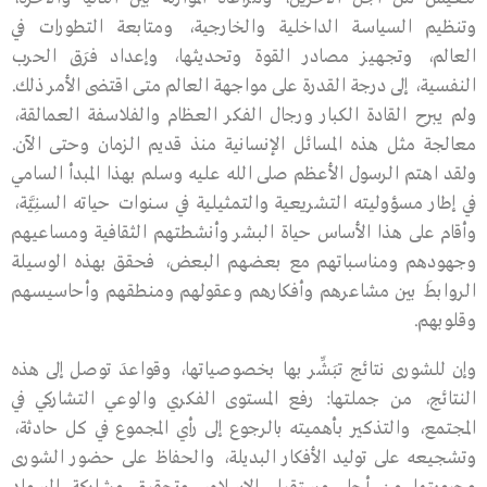
وتنظيم السياسـة الداخلية والخارجية، ومتابعة التطورات في
العالم، وتجهيز مصادر القوة وتحديثها، وإعداد فرَق الحرب
النفسية، إلى درجة القدرة على مواجهة العالم متى اقتضى الأمر ذلك.
ولم يبرح القادة الكبار ورجال الفكر العظام والفلاسفة العمالقة،
معالجة مثل هذه المسائل الإنسانية منذ قديم الزمان وحتى الآن.
ولقد اهتم الرسول الأعظم صلى الله عليه وسلم بهذا المبدأ السامي
في إطار مسؤوليته التشريعية والتمثيلية في سـنوات حياته السنِيَّة،
وأقام على هذا الأساس حياة البشر وأنشطتهم الثقافية ومساعيهم
وجهودهم ومناسباتهم مع بعضهم البعض، فحقق بهذه الوسيلة
الروابطَ بين مشاعرهم وأفكارهم وعقولهم ومنطقهم وأحاسيسهم
وقلوبهم.
وإن للشورى نتائج تبَشِّر بها بخصوصياتها، وقواعدَ توصل إلى هذه
النتائج، من جملتها: رفـع المستوى الفكري والوعي التشاركي في
المجتمع، والتذكير بأهميته بالرجوع إلى رأي المجموع في كل حادثة،
وتشجيعه على توليد الأفكار البديلة، والحفاظ على حضور الشورى