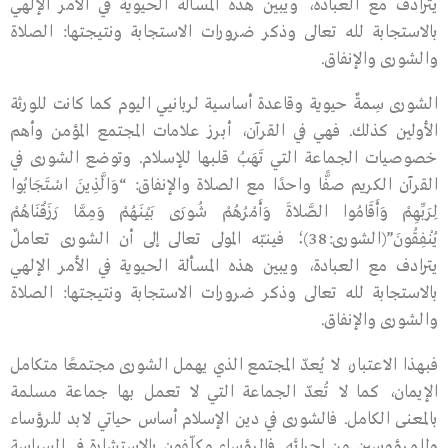
يترادف مع العبادة، ويبين هذه المسألة الحيوية في الأمر الإلهي
بالاستجابة لله تعالى وذكر ضرورات الاستجابة ونتيجتها: الصلاة
والشورى والإنفاق.
الشورى سِمةٌ حيوية وقاعدة أساسية لربانيي اليوم كما كانت للورثة
الأولين كذلك. فهي في القرآن، أبـرز علامات المجتمع المؤمن وأهم
خصوصيات الجماعة التي تَهَبُ قلبها للإسلام. وتوضع الشورى في
القرآن الكريم صفًّا واحدًا مع الصلاة والإنفاق: “وَالَّذِينَ اسْتَجَابُوا
لِرَبِّهِمْ وَأَقَامُوا الصَّلاةَ وَأَمْرُهُمْ شُورَى بَيْنَهُمْ وَمِمَّا رَزَقْنَاهُمْ
يُنْفِقُونَ”(الشورى:38)؛ فينبّه المولى تعالى إلى أن الشورى تعاملٌ
يترادف مع العبادة، ويبين هذه المسألة الحيوية في الأمر الإلهي
بالاستجابة لله تعالى وذكر ضرورات الاستجابة ونتيجتها: الصلاة
والشورى والإنفاق.
فبهذا الاعتبار، لا يُعدّ المجتمع الذي يهمل الشورى مجتمعًا متكامل
الإيمان، كما لا تُعدّ الجماعة التي لا تعمل بها جماعة مسلمة
بالمعنى الكامل. فالشورى في دين الإسلام أساس حياتي لابد للرؤساء
وللمرؤوسين من إجرائه. فالرؤساء مكلّفون بالاستشارة في السياسة