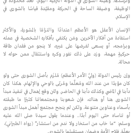
وترشدها. وهيئة الشورى في الدولة التركية اليـوم، تُعد محدودة في
الوظيفة، وضيقة الساحة في الحركة ومقيَّدة قياسًا بالشورى في
الإسلام.
الإنسان الأعقل هو الأعظم اعتدادًا والتزامًا بالمشورة، والأكثر
استفادة من أفكار الآخرين. ومَن يكتفي بأفكاره الشخصية في عمله
وبرامجه، أو يسعى لفرضها على غيره، لا ينجو من فقدان طاقة
حركيةٍ مهمة، وزد على ذلك نفور وكره واستثقال ممن حوله لا
محالة.
وإن رئيس الدولة (وليَّ الأمر الأعظم) مُلزَم بأصل الشورى حتى ولو
كان مؤيدًا من عند الله ومُعلَّما ومُربّى بالوحي والإلهام. هكذا كان
دأبنا في الماضي وكذلك دأبنا في الحاضر. ولئن وقع إهمال في تنفيذ مبدأ
الشورى هنا أو هناك، فإن شعوبنا ومجتمعاتنا كثيرًا ما طبقته
بأسماء وعناوين متنوعة. ولكن لم ينجح مجتمع أهمل مبدأ الشورى
أو تناساه حتى اليوم أبدًا.. وعندما يقول سيدنا صلى الله عليه
وسلم: “ما خاب من استخار ولا ندم من استشار” (رواه الطبراني)،
يعلّق فلاح الأمة وضمان مستقبلها بالشورى.