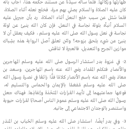
طهارتها وزكاتها. فلما سأله سيدُنا عن مستند حكمه هذا، أجاب بأنه
كان عليه الصلاة والسلام يصلي بهم مرة، فخلع نعله أثناء الصلاة،
فلما سُئل عن سـبب خلع النعل أثناء الصلاة، رد بأن جبريل عليه
السلام أنبأه بلوثة نجاسة في النعل. فإن كان الله ينبئ عن لوثة
نجاسة في نعل رسـول الله صلى الله عليه وسلم ، فكيف يعقل أن لا
ينبئ عن شيء يلحق بزوجه؟ ولئن تعلق أصل الرواية هذه بشِباك
موازين الجرح والتعديل، فالعبرة لا تناقش.
2- في غزوة بدر استشار الرسـول صلى الله عليه وسلم المهاجرين
والأنصار. فتكلم المقداد رضي الله عنه باسم المهاجرين، وسعد بن
معاذ رضي الله عنه باسم الأنصار كلامًا فذًّا رائعًا في نصرة رسـول الله
صلى الله عليه وسلم مُفعَمًا بالإيمان والحماس والتسليم له،
فوجّها جماعتيهما إلى تأييد القرارات المتخَذة وإنفاذِها. فهناك جعل
رسـولُ الله صلى الله عليه وسلم عمومَ النـاس أصحابًا لقرارات حيوية
واستنصر بالوجدان الاجتماعي إلى جانبه.
3- وفي بدر أيضًا، استشار صلى الله عليه وسلم الحُباب بن المنذر