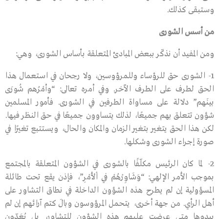
وستبقى كذلك.
من أسس الشورى
ومن المفيد أن نذكّر ببعض المبادئ المتعلقة بأساس الشورى، وهي:
1- الشورى حق للرؤساء وللمرؤوسين، ولا رجحان في استعمال هذا
الحق لطرف على الطرف الآخـر. وفي أمره تعالى: “وأمْرُهم شُورَى
بينَهم” دلالـة على مسـاواة الطرفين في الشـورى. فأمور المسلمين
شؤون تتعلق بهم جميعًا، لذلك يتساوون جميعًا في حـق النظر فيها.
لكن هذا الحق يتغير بتغير الزمان والمكان والحال، ويستتبع تغيرًا في
صورة إجراء الشورى وشكلها.
2- لما كان الرئيس مكلّفًا بالشورى في الشؤون المتعلقة بالمجتمع
بموجب الأمر الإلهي: “وَشَاوِرْهُمْ فِي اْلأَمْرِ”، فإذن يقع تحت طائلة
المسؤولية إن لم يطرح هذه الشؤون الداخلة في نطاق التشاور على
أهل الرأي. من جهة أخرى، يتحمل المرؤوسون وبالَ كتم آرائهم إن لم
يبدوها متى عرضت عليهم هذه الشؤون للتشاور، بل يُعَدّون