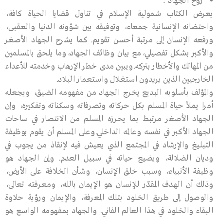
• “روح الجهاد”:
يعرض الكتاب شمولية الإسلام في تناول قضايا الحياة كافة،
واحتضانه الإنسانية جمعاء، وتوفيقه بين شؤونه الدنيا والعقبى،
ورفعه الإنسان إلى مرتبة أحسن تقويم. كما يشرح الجهاد الأصغر
والأكبر بشكل تفصيلي،مع بيان وظائف الجهاد،وما يلحق بالمسلمين
من المهالك والأخطار بتركه.ويبين مدى خطر الإرهاب وخدمته للأعداء
الخارجيين الذين يريدون استغلال واستعمار البلاد.
والمؤلف بأسلوبه البديع يخرج الجهاد من مفهومه الضيق، ويجعله
أمرا يملأ حياة المسلم بكل حركاته وتصرفاته وسكناته وتفكيره، وإن
الجهاد الأصغر مرتبط بما يحرزه المسلم من الانتصار في ساحات
الجهاد الأكبر في نفسه وعالمه الداخلي.وعلى المسلم أن يقوم بوظيفة
التبليغ والإرشاد في المجتمع الذي يعيش فيه لإنقاذ من يجوب في
وديان الضلالة، ويضيع حياته في سبيل العدم. وإن الجهاد هو
وظيفة الأنبياء، وسبب خلق الإنسان، وشأن الخلافة على الأرض،
وذلك أن الهدف المقدّر للإنسان هو الإيمان بالله، ومعرفته تعالى،
والوصول إلى طريق الخلود بتلك المعرفة، والإيمان ورؤية حلاوة
البقاء والخلود في هذا العالم الفاني. والجهاد بمفهومه الواسع هو