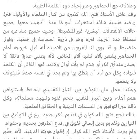
وعلاقاته مع الجماهير وعبر إحياء دور الكلمة الطيبة.
وقد عاش الأستاذ فتح الله كغيره من كبار العلماء والأولياء فترة
رياضة نفسية شاقة استغرقت أعوامًا عدة، أذهبت معها جميع
حالات الانفعالات البشرية غير المنضبطة، ومرت جميع مشاعره من
مصفاة هذه التربية. فنراه وهو في ذروة الحماسة في خطبه، وَقورًا
منضبطا. و قد روى لنا المقربون من تلاميذه أنه قبل خروجه أمام
الجماهير يشعر بآلام تشبه آلام المخاض. لأنه يعتني عناية فائقة ألا
يصدر عنه أيّ فكر أو كلام لم يأت أوانُ ولادته. فهو القائل أن الكلمة
شهادة وكل من أراد أن ينطق بها ولم يجد في نفسه صدقا فليتوقف
ولا يتممها.
وهكذا عمل على التوفيق بين التيار التقليدي المحافظ باستنهاض
همم أهله، وبين التيار المتغرب بلجم غلوه وتبهيت مسلماته، وكل
ذلك عبر التوفيق بين المسلمات الدينية و الحقائق العلمية.
بذلك نجح فتح الله كولن في تقديم فكر جديد برع في التوفيق بين
التيارين وتقديم بديل إنساني تفوق في إقناع الطرفين بجديته وجذواه.
ولم يتردد الأستاذ فتح الله كولن في إظهار هويته الدينية، لأنه حقّق