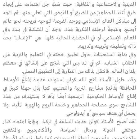
الدينية والاجتماعية والثقافية، حيث صَبَّ جل اهتمامه على إيجاد
طرقٍ تُنقذ الجماهيرَ من الضيق أو الفوضى التي تعاني منها. ثم اتجه
إلى مشاكل العالم الإسلامي ووجد الفرصة لتوجيه قريحته نحو عالم
أوسع. ونتيجةً لرحلته الفكرية هذه، وَجد أن المشكلة في بلده وفي
العالم الإسلامي أو في الحضارة الحالية كلها، هي “الإنسان” بحد
ذاته وتعليمُه وتربيته وتدريبه.
وفي بداية السبْعينات حاول تطبيق خطته في التعليم والتربية على
الطلاب الشباب، ثم في المدارس التي شجّع على إنشائها في معظم
بلدان العالم. فانتقل بذلك من النظرية إلى التطبيق العملي.
وقد حاول الأستاذ فتح الله كولن لسنوات عديدة إقناعَ الأوساط
المحافظة بفائدةِ مشاريع التربية والتعليم، كما بذل جهدًا كبيرًا في
إقناع الأوساط الحكومية الرسمية أيضًا بأنه لا يستهدف من هذه
المشاريع سوى مصلحة الجماهير وخدمة الروح والهوية الملّية، ولا
يحمل أي هدف سياسي أو أيدولوجي.
لقد أصبح الأستاذ كولن حديث الساعة في تركيا، وبؤرة اهتمام كبار
موظفي الدولة ورجال السياسة، والأكاديميين والمثقفين
والإعلاميين، وأصبحت أعوامُ التسعينات كما يقول تلميذه الأستاذ