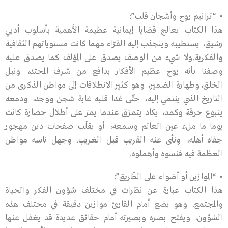
• “ترانيم روح وأشجان قلب”:
هذا الكتاب يعالج قضايا إيمانية عظيمة الأهمية بأسلوب أدبي
رشيق، يستطيبه وينجذب إليه القرّاء مهما كانت مستوياتهم الثقافية
والفكرية.ولا شيء من الوصف يصدق على المؤلف كما يصدق عليه
وصفنا بأنه روح عظيم الأفكار بدافع من شرف المحتد، ونبل
الخلق،وطهارة الضمير، وهو كثير الانطلاقات إلى مواطن الذكرى من
التاريخ الذي ينتمي إليه، حتّى غدا قلبه غابة شجن ووجد، ودمعه
ينبوع حرقة وكمد، يكاد يتمزق عندما يمرّ على أطلال حضارة كانت
يوما ما ملء عين العالم وسمعه، أو يقلّب صفحات دين مهجور
جفاه أهله، ونأى عنه القريب قبل الغريب. وجهل ناسه مواطن
العظمة فيه فنسوه وأهملوه.
• “الموازين أو أضواء على الطّريق”:
هذا الكتاب عبارة عن نظرات في مختلف شؤون الفكر والحياة
والمجتمع. وهو يضع أمام القارئ موازين دقيقة في مختلف هذه
الشؤون، ويفتح بصره وبصيرته أمام حقائق عديدة قد يغفل عنها