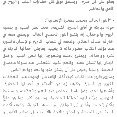
يعلو على كل صرح، ويسمق فوق كل حضارات القلب والروح في
الماضي والحاضر.
• “النور الخالد: محـمــــد مفخرة الإنسانية”:
جولة مباركة في آفاق السيرة الشريفة، تحت نظر القلب، و بمعية
الروح والوجدان. إنه يتتبع النور المحمدي الخالد، ويمضي معه في
اختراقه صدف الظلام، وتدفقه في شعاب التاريخ والإنسان.فالسيرة
عند مؤلف الكتاب حضور دائم لا يغيب، يعايش أحداثها المباركة في
فكره ووجدانه، ويمتلئ بحسه وشعوره، إنها نبض القلب، وخفق
الجنان.إنها تشكل عقله، وتنظم فكره، فتنعكس عنه سلوكا محمديّ
البصمة، وسننا يحرص على أن يشكل منها واقعه وواقع الناس.
وسيرى قارئ هذا الكتاب كيف أكثر المؤلف من الوقوف عند المنعطفات
الكبرى في السيرة، وكيف زاد من تأملاته في أحداثها الخطيرة،
وأشبعها فحصا ودراسة، استخلص منها العبر والعظات، واستنبط
الدروس، ورتّب المهم لحياتنا الحاضرة، وما هو أكثر، وما هو ملحٌّ
وأكثر إلحاحا. وأشار إلى التوافق بين سنته الكونية، وكيف أكدت
السنة على الحيطة والحذر والأخذ بالأسباب في صغير الأمور و