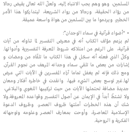
المسلمين، وهو وهم يجب الانتباه إليه، ولعلّ الله تعالى يقيض رجالا
من روّاد الحقيقة، ورجالا من رواد الشريعة، ليتداركوا هذا الأمر
الخطير، ويردموا ما بين المسلمين من هواة واسعة عميقة.
• “أضواء قرآنية في سماء الوجدان”:
لم يزعم مؤلف الكتاب أنه في معرض التفسير لما تناوله من آيات
قرآنية، على الرغم من امتلاكه شروط المعرفة التفسيرية وأدواتها.
وكلّ الذي فعله أنه سجّل في هذا الكتاب ما تلقّاه من ومضات و
إشارات من بعض ما تلقي سماء وجدانه المرهف من نجوم القرآن.
ومع ذلك فإنه لم يغفل تماما آراء المفسرين في الآيات التي عرض
لها.غير توسع بعض الشيء فيها، وانقدت في خاطره أفكار ومعان
جديدة مضافة تحتملها الآيات من حيث تركيبها اللغوي والبلاغي،
ولا تشتطّ أبداً في الإيمان عن أصول التفسير وقواعده المعروفة.ولا
شك أن هذه الخطرات أملتها ظروف العصر، وظروف الدعوة
الإسلامية المعاصرة، وأوحت بمعارف العصر وعلومه وتوجهاته
الفكرية و الروحية.