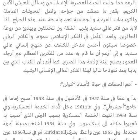
بالرغم مما جلبت الحياة العصرية للإنسان من وسائل للعيش الآمن
الكريم، بقدر ما عمقت من جراحه. ولعل التحرشات العاملة
والتهديدات الفردية والجماعية تعد واسطة عقد هذه الجراح. لذا
لابد من فكر عالمي سديد يقرب الشقة بين المختلفين ويهدئ من روعة
الحائرين. ولعد التأمل في الفكر الإسلامي عموما والكلام الرباني
خصوصا سيكون أحسن مدخل للكشف عن منهج إنساني عالمي
سديد. و إني أزعم أن ما قام به عدد من المفكرين العظام عبر أرجاء
المعمور يصلح لبنة لإقامة هذا الصرح. كما أقدر أن الكتاب الذي بين
يدينا يعد نموذجا عاليا لهذا الفكر العالمي الإنساني الرشيد.
• أهم المحطات في حياة الأستاذ “كولن”:
بدأ واعظا في سنة 1957 في الأناضول.وفي سنة 1958 أصبح إماما في
جامع”أجشرفلي”. وفي عام1961 دخل لأداء الخدمة العسكرية،وفي
سنة 1963 انتهت الخدمة العسكرية بسبب المرض الذي أصيب به
فغيروا مكانه إلى إسكندرون. وفي سنة 1964 اشتغلبمدينة أدرنة
مجددا. وفي 1965 عين واعظا بمركزKırklareli ثم في سنة1966 عين