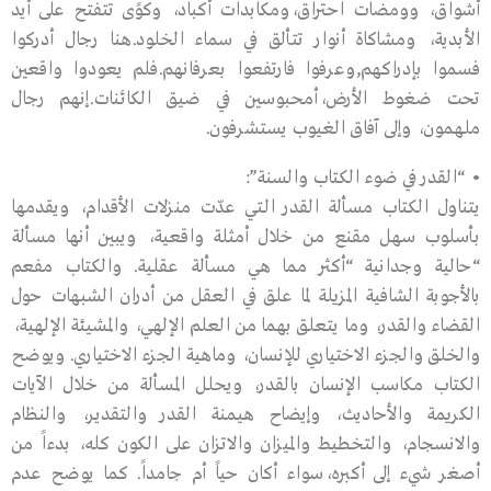
أشواق، وومضات احتراق،ومكابدات أكباد، وكوًى تتفتح على أيد
الأبدية، ومشاكاة أنوار تتألق في سماء الخلود.هنا رجال أدركوا
فسموا بإدراكهم,وعرفوا فارتفعوا بعرفانهم.فلم يعودوا واقعين
تحت ضغوط الأرض،أمحبوسين في ضيق الكائنات.إنهم رجال
ملهمون، وإلى آفاق الغيوب يستشرفون.
• “القدر في ضوء الكتاب والسنة”:
يتناول الكتاب مسألة القدر الـتي عدّت منزلات الأقدام، ويقدمها
بأسلوب سهل مقنع من خلال أمثلة واقعية، ويبين أنها مسألة
“حالية وجدانية “أكثر مما هي مسألة عقلية. والكتاب مفعم
بالأجوبة الشافية المزيلة لما علق في العقل من أدران الشبهات حول
القضاء والقدر، وما يتعلق بهما من العلم الإلهي، والمشيئة الإلهية،
والخلق والجزء الاختياري للإنسان، وماهية الجزء الاختياري. ويوضح
الكتاب مكاسب الإنسان بالقدر، ويحلل المسألة من خلال الآيات
الكريمة والأحاديث، وإيضاح هيمنة القدر والتقدير، والنظام
والانسجام، والتخطيط والميزان والاتزان على الكون كله، بدءاً من
أصغر شيء إلى أكبره،سواء أكان حياً أم جامداً. كما يوضح عدم