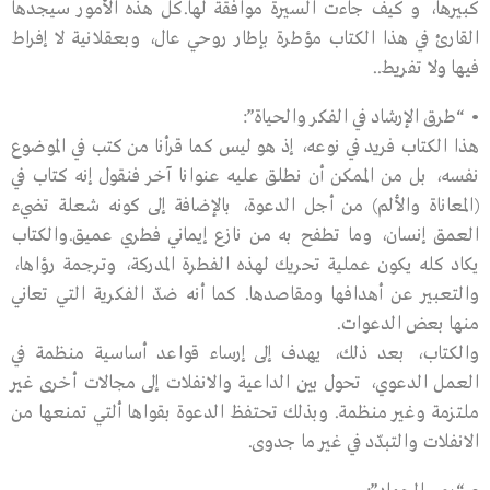
كبيرها، و كيف جاءت السيرة موافقة لها.كل هذه الأمور سيجدها
القارئ في هذا الكتاب مؤطرة بإطار روحي عال، وبعقلانية لا إفراط
فيها ولا تفريط..
• “طرق الإرشاد في الفكر والحياة”:
هذا الكتاب فريد في نوعه، إذ هو ليس كما قرأنا من كتب في الموضوع
نفسه، بل من الممكن أن نطلق عليه عنوانا آخر فنقول إنه كتاب في
(المعاناة والألم) من أجل الدعوة، بالإضافة إلى كونه شعلة تضيء
العمق إنسان، وما تطفح به من نازع إيماني فطري عميق.والكتاب
يكاد كله يكون عملية تحريك لهذه الفطرة المدركة، وترجمة رؤاها،
والتعبير عن أهدافها ومقاصدها. كما أنه ضدّ الفكرية التي تعاني
منها بعض الدعوات.
والكتاب، بعد ذلك، يهدف إلى إرساء قواعد أساسية منظمة في
العمل الدعوي، تحول بين الداعية والانفلات إلى مجالات أخرى غير
ملتزمة وغير منظمة. وبذلك تحتفظ الدعوة بقواها ألتي تمنعها من
الانفلات والتبدّد في غير ما جدوى.