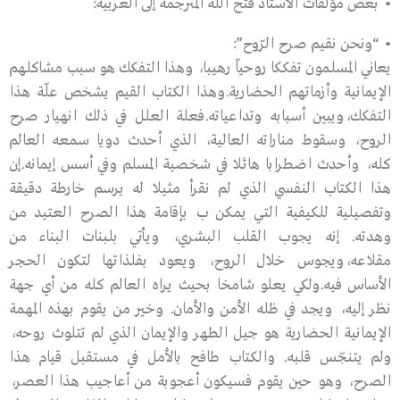
• بعض مؤلفات الأستاذ فتح الله المترجمة إلى العربية:
• “ونحن نقيم صرح الرّوح”:
يعاني المسلمون تفككا روحياّ رهيبا، وهذا التفكك هو سبب مشاكلهم
الإيمانية وأزماتهم الحضارية.وهذا الكتاب القيم يشخص علّة هذا
التفكك،ويبين أسبابه وتداعياته.فعلة العلل في ذلك انهيار صرح
الروح، وسقوط مناراته العالية، الذي أحدث دويا سمعه العالم
كله، وأحدث اضطرابا هائلا في شخصية المسلم وفي أسس إيمانه.إن
هذا الكتاب النفسي الذي لم نقرأ مثيلا له يرسم خارطة دقيقة
وتفصيلية للكيفية التي يمكن ب بإقامة هذا الصرح العتيد من
وهدته. إنه يجوب القلب البشري، ويأتي بلبنات البناء من
مقلاعه،ويجوس خلال الروح، ويعود بفلذاتها لتكون الحجر
الأساس فيه.ولكي يعلو شامخا بحيث يراه العالم كله من أي جهة
نظر إليه، ويجد في ظله الأمن والأمان. وخير من يقوم بهذه المهمة
الإيمانية الحضارية هو جيل الطهر والإيمان الذي لم تتلوث روحه،
ولم يتنجّس قلبه. والكتاب طافح بالأمل في مستقبل قيام هذا
الصرح، وهو حين يقوم فسيكون أعجوبة من أعاجيب هذا العصر،