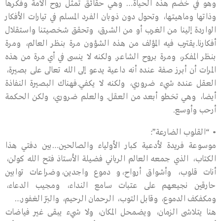
وهو في خضم هذه الحياة… وهي حقائق تمثل روح الأمة وفكرها
وذاتها وماهيتها، وتحول دون ذوبان الفرد المسلم في تيارات الأفكار
الواردة إلينا من الغرب أو من الشرق، وتحقق شخصيتنا واستقلال
أفكارنا.يقترب فيه المؤلف من هذه الشؤون مرة بنظر العالم، ومرة
بنظر المفكر، ومرة بروح الشاعر. ولكنه لا ينسى في أي مرة من هذه
المرات أن أبرز صفة عنده أنه داعية يدعو إلى الله تعالى على بصيرة،
العقل عنده شيء ضروري، ولكنه لا يكفي.فهناك البصيرة النفاذة
أيضا، وهي تخطو أبعد من العقل. والعلم ضروري، ولكن الحكمة
أرحب وأوسع.
• “القلوب الضارعة”:
موسوعة فريدة لأدعية كبار الأولياء والصالحين…بين دفتي هذا
الكتاب، الذي جمعه العالم الرباني فضيلة الأستاذ فتح الله كولن،
أنات قلوب، وأشواق أرواح،و دموع واجدين،وضراعات توابين
حارقين نجيعهم على عتبات سامع النداء، ومجيب الدعاء،
ومكفكف الدموع، وقابل التوب، الرحمان الرحيم، والبرّ الغفور…
هنا يتلاشى الزمان، ويضمحل المكان، ولا شيء يبقى غير فياضات