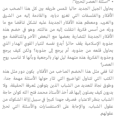
• “أسئلة العصر المحيرة”:
يحاول الجيل الجديد حاليا تلمس طريقه بين كل هذا الصخب من
الأفكار والفلسفات التي تغزو دياره، والقادمة إليه من الشرق
والغرب. ومعظم هذه الأفكار الجديدة عليه تشكل تناقضا مع ما
ورثه من أسس فكرية انتقلت إليه من عائلته. وهو في خضم هذه
الأفكار الجديدة المتضاربة بعضها مع البعض الآخر والمتناقضة مع
جذوره الإسلامية يقف حائرا أيدع نفسه للتيار القوي الهدار الذي
يحاول قلعه من جذوره، أم يرجع إلى جذوره؟ ولكن كيف يرجع
وجذوره الفكرية هذه متهمة ليل نهار بالرجعية وبأنها لا تناسب روح
العصر؟
لذا ففي مثل هذا الخضم الصاخب من الأفكار، يكون دور مثل هذه
الكتب التي تتناول المواضيع التي تثار حولها الأسئلة مهمة جدا،
وطوق نجاة للعديد من الشباب الذين يتوقون لمعرفة الحقيقة، ولا
يدرون كيف يصلون إليها.قد أخذ الأستاذ محمد فتح الله كولن حاجة
الشباب بنظر الاعتبار، فصرف جهدا كبيرا في سبيل إزالة الشكوك من
عقول الشباب، والإجابة على الاستفسارات والأسئلة التي تحيّر
عقولهم.