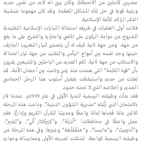
عصرين كاملين من الانحطاط. وكان يرى أنه لابد من نَفَسٍ جديد
ورغبة قوية في حل تلك المشاكل المعقدة. وقد كان مهموما بتنشيط
الفكر الراكد للأمة الإسلامية.
فكانت أولى العقبات في طريقه استمالة التيارات الإسلامية التقليدية
للخروج من دوامة الركون على الماضي واجتراره والتفرج على ما يقع
من جهة، ومن جهة ثانية كيف له أن يتصدى لتيار التغريب الجارف.
حينها وجد نفسه بين أمواج اليأس والتقليد من جهة تيار الحداثة
والاستلاب من جهة ثانية. لكم العديد من الباحثين والمتتبعين يقرون
بأن “قوة الكلمة” التي همدت منذ زمن ونامت بين أحضان الأمة، قد
بُعثت من جديد واستيقظت بفضل أسلوب هذا الرجل الحماسي
الجديد و إخلاصه الذي لا تحده حدود.
فقد بدأت وظيفته الرسمية للمرة الأولى في عام 1959م، عندما فاز
بالامتحان الذي رَتَّبَتْه “مديرية الشؤون الدينية”. ودامت هذه المرحلة
ثلاثين عامًا قضاها إمامًا واعظًا ومدرسًا للقرآن الكريم وإداريًّا. فقد
عمل واعظًا في محافظات؛ “أَدِرْنَة”، و”كِيركْلارْ أَلِي”، و”إزمير”،
و”أدرَمِيتْ”، و”مانيسا”، و”جَنَقْقَلْعَة” وغيرها. وفي هذه المرحلة من
وظيفته الرسمية كواعظ، تشكلت تجربته الأولى وممارساته وحواره