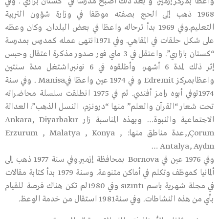
واعظا بمركز إزمير، و بعد ذلك أصبح مدرسا في “كستان بزاري”. وفي
1968 ذهب إلى الحج بصفته موظفا في وزارة شؤون التربية
التعليم.وفي 1969 بدأ ترحاله واعظا في بعض البلدان. وكان وعظه
على شكل حلقات في المقاهي. وفي 1971انتهى عمله كمدرس بمدرسة
“كستان بازاري”. واعتقل في 3 ماي فور صدور مذكرة اعتقال وحبس
إثر ذلك لمدة 6 أشهر، وأطلقوه في 6 نونبر.اشتغل مدة سنتين
واعظابمركز Edremit و في 1974 عين واعظا فيManisa . وفي سنة
1974توفي أبوه رامز أفندي. ثم في 1975 انطلقت سلسلة محاضراته
تحت شعار “القرآن والعلم” منها “درونزم، النسل الذهب”،العدالة
الاجتماعية والنبوة… وبهذه المناسبة زار Ankara, Diyarbakır
,Çorum,عدة مناطق منها: Erzurum , Malatya , Konya ,
Antalya, Aydın …
وفي 1976 عين في Bornova بمحافظة إزمير.وفي سنة 1977 ذهب إلى
ألمانيا كموظف وتكلم في أماكن متنوعة. وسنة 1979 بدأ كتابة مقالات
في مجلة شهرية باسم sızıntı وفي 1980لم تكن هناك فرصة للقيام
بأي من هذه النشاطات. وفي سنة1981 استقال من خدمة الوعظ.