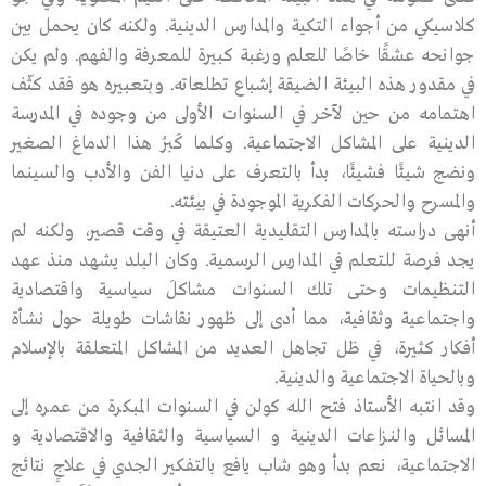
كلاسيكي من أجواء التكية والمدارس الدينية. ولكنه كان يحمل بين
جوانحه عشقًا خاصًا للعلم ورغبة كبيرة للمعرفة والفهم. ولم يكن
في مقدور هذه البيئة الضيقة إشباع تطلعاته. وبتعبيره هو فقد كثّف
اهتمامه من حين لآخر في السنوات الأولى من وجوده في المدرسة
الدينية على المشاكل الاجتماعية. وكلما كَبُر هذا الدماغ الصغير
ونضج شيئًا فشيئًا، بدأ بالتعرف على دنيا الفن والأدب والسينما
والمسرح والحركات الفكرية الموجودة في بيئته.
أنهى دراسته بالمدارس التقليدية العتيقة في وقت قصير، ولكنه لم
يجد فرصة للتعلم في المدارس الرسمية. وكان البلد يشهد منذ عهد
التنظيمات وحتى تلك السنوات مشاكلَ سياسية واقتصادية
واجتماعية وثقافية، مما أدى إلى ظهور نقاشات طويلة حول نشأة
أفكار كثيرة، في ظل تجاهل العديد من المشاكل المتعلقة بالإسلام
وبالحياة الاجتماعية والدينية.
وقد انتبه الأستاذ فتح الله كولن في السنوات المبكرة من عمره إلى
المسائل والنـزاعات الدينية و السياسية والثقافية والاقتصادية و
الاجتماعية، نعم بدأ وهو شاب يافع بالتفكير الجدي في علاجٍ نتائج