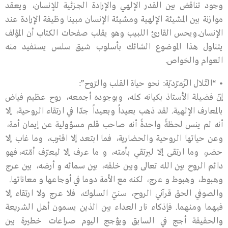
وجود تناقض بين القدر الإلهي والإرادة الجزئية للإنسان، ويعقد
موازنة بين المشيئة الإلهية ومشيئة الإنسان مبينا وظيفة الإرادة عند
الإنسان.ويحس القارئ اللبيب وهو يقلب صفحات الكتاب أن المؤلف
يتناول هذا الموضوع الشائك بأسلوب شيق سلس يستفيد منه
العوام والخواص.
• “التّلال الزّمرّديّة: نحو حياة القلب والرّوح”:
إنّ فضيلة الأستاذ بكيانه كله، وبوجوده أجمعه، روح عظيم فياض
بالمعارف الإلهية. لقد ذهب بعيداً وبعيداً جدّا في ارتقاء الروحية، إلا
أنه لم ينس لحظةً واحدةً أنه صاحب قلم مسؤولية عن إيمان أمة،
وعن حياتها الروحية والحضارية، فما ابتعد إلا اقترب، وما غاب إلا
حضر، وما ارتقى إلا ليرتقي بأمته، و ما عرف إلا ليعرّف أمّته،فهو
دائم الروح بين الله تعالى وبين خلقه، بين سمائه و أرضه، بين عرج
وهبوط، وهبوط و عرج، لكنه مع الأمة دوما في أوجاعها و معاناتها.
والصوفي الحق قرآني الروح، سنيّ السلوك، فلا عرج ولا ارتقاء إلا
فيهما ومنهما. فإذكاء نار العداء بين الذين يسمون أهل الشريعة
والحقيقة أجج في السابق ويؤجج اليوم صراعات خطيرة بين