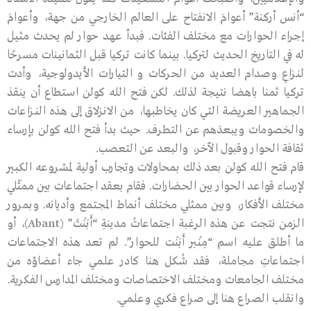
“أنس أركنة” أعوامَ الانفتاح على العالم الخارجي من جهة، وأعوامَ
إجراء الحوارات مع مختلف الفئات. فبدأ عهد حوار لم يحدث مثيل
له في التاريخ الحديث لتركيا. بينما كانت تركيا قبل الثمانينات مسرحًا
لنـزاعِ وصدام العديد من الحركات و التيارات الأيدولوجية، وأدت
تركيا ثمنا باهضا نتيجة لذلك. لكن فتح الله كولن استطاع أن ينقذ
الجماهير العريضة التي كان يخاطبها، من الانزلاق إلى هذه النـزاعات
والخصومات ويبعدَهم عن التطرف. حيث بدأ فتح الله كولن بإرساء
ثقافة الحوار وقبول الآخر، والبعد عن التعصب.
قام فتح الله كولن بعد ذلك بمحاولات وتجارب أولية لمشروعه الكبير
لإرساء قواعد الحوار بين الحضارات. فقام بعقد اجتماعات بين ممثّلي
مختلف الأفكار، وبين ممثلي مختلف أنماط المجتمع وأديانه. وبمرور
الزمن نتجت عن هذه الرغبة اجتماعاتُ مدينةِ “أَبَنْتْ” (Abant)، أو
ما أطلق عليه اسم “مِنْبر أَبَنْت للحوار”. لم تعد هذه الاجتماعات
اجتماعاتِ مجاملة، فقد شُكل هنا كادر علمي جاء أعضاؤه من
مختلف الجامعات ومختلف الاختصاصات ومختلف المدارس الفكرية.
وانقلب الصراع هنا إلى صراع فكري وعلمي.