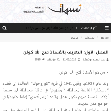
آخر الإضافات
من هو فتح الله كولن مؤسس حركة الخدمة؟
كيف نصل إلى أفق إنسان “هل من مزيد”؟
Home
تصنيفات
مؤلفات
الأستاذ عالما عارفا حكيما
الفصل الأول: التعريف بالأستاذ فتح الله كولن
مصادر العلم وسببه
عبد المجيد بوشبكة
11/07/2016
مؤلفات
2515
النـزعة التجديدية عند الأستاذ فتح الله كولن
• من هو الأستاذ فتح الله كولن:
ولد عام 1938م. وقيل 1941 في قرية “كوروجوك” العائدة إلى قضاء
“باسِينْلَر” التابعة لمحافظة “أرضُرُومْ” في عائلة محافظة لها سبعة
أولاد، خمسة منهم ذكور. عمل والده “رامز أفندي” إماما حكوميًا في
جوامعِ مدن عديدة.
قضى طفولته في هذه البيئة المحافظة على القيم المعنوية وفي جو