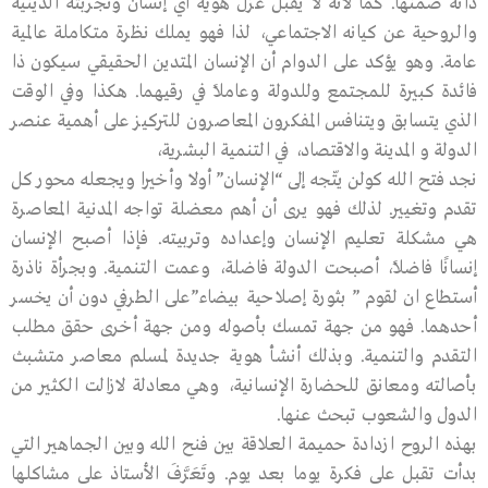
ذاته ضمنها. كما لأنه لا يقبل عزل هوية أي إنسان وتجربته الدينية
والروحية عن كيانه الاجتماعي، لذا فهو يملك نظرة متكاملة عالمية
عامة. وهو يؤكد على الدوام أن الإنسان المتدين الحقيقي سيكون ذا
فائدة كبيرة للمجتمع وللدولة وعاملاً في رقيهما. هكذا وفي الوقت
الذي يتسابق ويتنافس المفكرون المعاصرون للتركيز على أهمية عنصر
الدولة و المدينة والاقتصاد، في التنمية البشرية،
نجد فتح الله كولن يتّجه إلى “الإنسان” أولا وأخيرا ويجعله محور كل
تقدم وتغيير. لذلك فهو يرى أن أهم معضلة تواجه المدنية المعاصرة
هي مشكلة تعليم الإنسان وإعداده وتربيته. فإذا أصبح الإنسان
إنسانًا فاضلاً، أصبحت الدولة فاضلة، وعمت التنمية. وبجرأة ناذرة
أستطاع ان لقوم ” بثورة إصلاحية بيضاء”على الطرفي دون أن يخسر
أحدهما. فهو من جهة تمسك بأصوله ومن جهة أخرى حقق مطلب
التقدم والتنمية. وبذلك أنشأ هوية جديدة لمسلم معاصر متشبث
بأصالته ومعانق للحضارة الإنسانية، وهي معادلة لازالت الكثير من
الدول والشعوب تبحث عنها.
بهذه الروح ازدادة حميمة العلاقة بين فنح الله وبين الجماهير التي
بدأت تقبل على فكرة يوما بعد يوم. وتَعَرَّفَ الأستاذ على مشاكلها