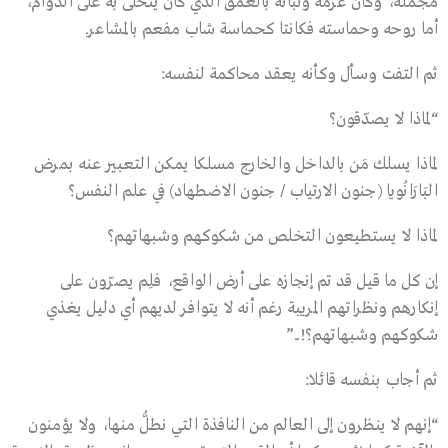
مجمله، وكان عزمه وثباته بالعمق الذي كان يتحلى به على الدوام،
أما روحه وحماسته فكانتا كحماسة شاب مفعم بالمشاعر.
ثم التفت وسأل وكأنه يعقد محاكمة لنفسه:
“لماذا لا يصدّقون؟
لماذا يسلك مَن بالداخل والخارج مسلكا يمكن التعبير عنه بمرض
البَارَانُويا (جنون الارتياب / جنون الاضطهاد) في علم النفس؟
لماذا لا يستطيعون التخلص من شكوكهم وشبهاتهم؟
إن كل ما قيل قد تم إنجازه على أرض الواقع، فلِم يصرّون على
إنكارهم ونظراتهم المريبة رغم أنه لا يتوافر لديهم أي دليل يغذي
شكوكهم وشبهاتهم؟!..”
ثم أجاب بنفسه قائلا:
“إنهم لا ينظرون إلى العالم من النافذة التي نطلُّ منها، ولا يؤمنون