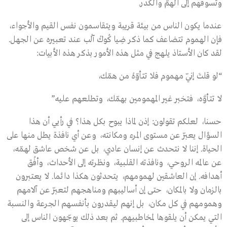
وتسوقهم إلى الهمّ والكدر.
عندما يكون الناس من بيئة قريبة ويتقاسمون نفس القيم والأجواء،
فإن الهموم تتضاعف كما ذكر ضِيا كُوكْ آلْب عند تعبيره عن الجهل.
لقد كان الأستاذ يلهج في مثل هذه الأمور بذكر هذه الأبيات:
“لو قلتَ إنّي مهموم فلا تتأوّهْ من همّك،
لا تتأوَّه، فتخبر غير المهمومين بهمّك، وتطلعهم عليه”
حسنا، لعلكم تقولون: إذن لماذا يبوح بكل هذا؟ في رأيي أن هذا
السؤال يعبّر عن مستوى المرء ومكانته، وعن أي نافذة يطل منها على
الحياة. إننا لا نتحدث عن إنسان عادي، بل عن شخص عاشق لهمّه،
عن عالمه الروحي، ونافذته القلبية، ونظرته إلى الأحداث، وأفُق
أهدافه. إن العاشقين لهمومهم، يتحدثون هكذا دائما. لا يعتبرون
بالزمان ولا بالمكان، حتى إن أساليبهم ومناهجهم لتعبّر عن آلامهم
وهمومهم في كل مكان، بل إنهم ليقدرون بأنفسهم الجرعة والنسبة
التي يمكن أن يلقوها لمخاطبيهم. ثم بعد ذلك يوجّهون الناس إلى