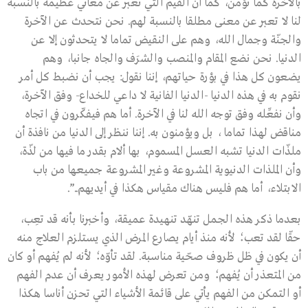
بالآخرة كما نؤمن، كما أن القيم التي تعبر عن معاني عظيمة بالنسبة
لنا لا تعبر عن معنى مطلقا بالنسبة لهم. نحن نتحدث عن الآخرة
والجنّة وجمال الله، وهم على النقيض تماما لا يتحدثون إلا عن
الدنيا. نحن نضع المقام والمنصب والشرَف والجاه جانبا، وهم
يضعون كل هذا في بؤرة حياتهم، إننا نقول: يجب أن نضبط كل أمر
نقوم به في هذه الدنيا -الدنيا الفانية لا داعي للخداع- وفق الآخرة،
وأن نفعِّله وفق توجه الله لنا في الآخرة. أما هم فيفكّرون في اتجاه
مناقض لهذا تماما ، بل ويؤمنون به. إننا ننظر إلى الدنيا من نافذة أن
ملذّات الدنيا تشبه العسل المسموم، بها ألام بقدر ما فيها من لذّة،
وأن الملذات الدنيوية المشروعة وغير المشروعة جميعها من باب
الابتلاء، أما هم فليس هناك مقياس هكذا في أيديهم..”.
بعدما ذكر هذه الجمل تنهّد تنهيدة عميقة، وأخبرنا بأنه قد تعِب،
حقّا لقد تعب؛ لأنه منذ أيام يصارع المرض الذي يستلزم العلاج منه
أن يكون في ظل ظروف صحّية مناسبة. لقد تأوّه؛ لأنه لم يُفهم أو كان
من المتعذر أن يُفهم؛ ومن تعرض لهذه الأمور يعرف أن عدم الفهم
أو التمكن من الفهم يأتي على قائمة الأشياء التي تحزن أناسا هكذا