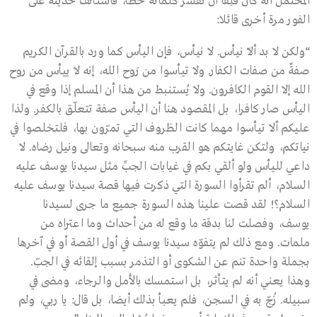
المحتمل أنه كان قلِقا أن تفسَّر كلماته خطأ، فاستأنف حديثه على
الفور مرة أخرى قائلا:
“ولكن لا بد ألاّ نيأس. لا نيأس، فإن اليأس كما ورد بالقرآن الكريم
صفةٌ من صفات الكفار. ولا تيأسوا من رَوح الله، إنه لا ييأس من روح
الله إلا القوم الكافرون. ولا يُستنبط من هذا أن المسلم إذا وقع في
اليأس صار كافرا، بل المقصود هنا أن اليأس صفة تتعلّق بالكفر. ولذا
عليكم ألا تيأسوا مهما كانت الظروف التي تمرّون بها، فلتخلصوا في
نياتكم، ولتكن غايتكم هو القرب منه سبحانه وتعالى ونيل رضاه. لا
داعي لليأس ولو ألقي بكم في غيابات الجبِّ مثل سيدنا يوسف عليه
السلام، ألم تقرأوا السورة التي ذكرت فيها قصة سيدنا يوسف عليه
السلام؟! لقد قصت علينا هذه السورة جميع ما جرى لسيدنا
يوسف، وفصلت لنا بدقة ما وقع له من أحداث وما اعتراه من
ملمات. ومع ذلك لم يتفوّه سيدنا يوسف في أول القصة أو في آخرها
بجملة واحدة تنم عن الشكوى أو التذمر بسبب إلقائه في الجبّ.
وهذا يعني أنه لم يتأثر، بل استمسك بالأمل والرجاء، ومضى في
سبيله. زُجّ به في السجن، فلم يعبأ بذلك أيضا، بل قال: يا ربي، ولم