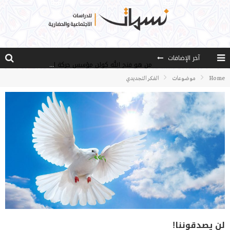
آخر الإضافات
من هو فتح الله كولن مؤسس حركة الخدمة؟
كيف نصل إلى أفق إنسان “هل من مزيد”؟
Home
موضوعات
الفكر التجديدي
الأستاذ عالما عارفا حكيما
مصادر العلم وسببه
النـزعة التجديدية عند الأستاذ فتح الله كولن
لن يصدقوننا!