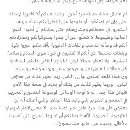
يغير طريقه، وفي النهاية أصبح وزيرا يُشار إليه بالبنان”..
ثم عاد إلى بداية حديثه مرة أخرى، وقال: عليكم ألا تغيروا نهجكم
حتى وإن لم يُصدِّقوا، أو داوموا على النظر إليكم بشكّ وريبة.
استمروا في خططكم ومشاريعكم حتى يمكنكم أن تُحيوا القيم
العالمية وتقيموها. لا تتخلّوا عن أن تبدوا بسلوكياتكم وتصرّفاتكم
أنكم قد وطأتم المناصب والمقامات الدنيوية بأقدامكم. عبروا بقوة
وبلغات مختلفة عن أنكم لا تفكرون في شيء سوى السلام وسلامة
البشرية، ولا تعطوا مجالا لمرض البارانويا ليقضي عليكم. استغلوا
كل مجالات الفنون (من رسم وموسيقى ورواية وشعر وسينما
ورياضة) كلغة تصلون بها إلى الناس. ربما يظهر هناك من يعترّض،
ليكن… وربما يظهر كذلك من يشك أو يتردد في صحة هذا الأمر،
فليكن هذا أيضا.. لم لا تُوجه الوسائل الموضوعة للتدمير والتخريب
في التعمير والتطوير. إنني وليد هذا الزمان، وإنني أعتقد أنه لن
يعترض على هذا امرؤ عاقل خبر الدنيا جيدا. لا معنى لاعتراضهم لو
اعترضوا، فاصبروا؛ لأنه لا يمكنكم أن تداووا الجراح التي أصيبت
بالأكال، وبقيت على حالها منذ عصور”…