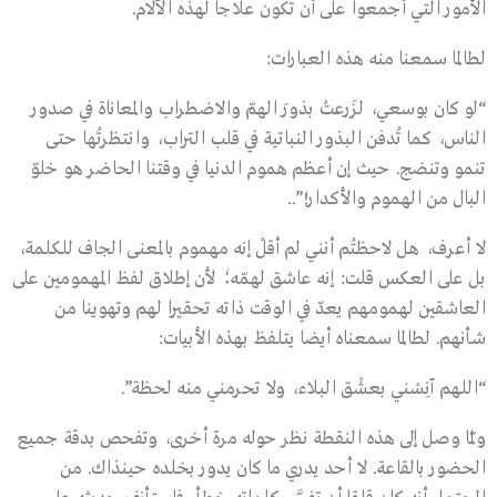
الأمور التي أجمعوا على أن تكون علاجا لهذه الآلام.
لطالما سمعنا منه هذه العبارات:
“لو كان بوسعي، لزَرعتُ بذورَ الهمّ والاضطراب والمعاناة في صدور
الناس، كما تُدفن البذور النباتية في قلب التراب، وانتظرتُها حتى
تنمو وتنضج. حيث إن أعظم هموم الدنيا في وقتنا الحاضر هو خلوّ
البال من الهموم والأكدار!”..
لا أعرف، هل لاحظتُم أنني لم أقلْ إنه مهموم بالمعنى الجاف للكلمة،
بل على العكس قلت: إنه عاشق لهمّه؛ لأن إطلاق لفظ المهمومين على
العاشقين لهمومهم يعدّ في الوقت ذاته تحقيرا لهم وتهوينا من
شأنهم. لطالما سمعناه أيضا يتلفظ بهذه الأبيات:
“اللهم آنِسْني بعشْق البلاء، ولا تحرمني منه لحظة”.
ولَمّا وصل إلى هذه النقطة نظر حوله مرة أخرى، وتفحص بدقة جميع
الحضور بالقاعة. لا أحد يدري ما كان يدور بخلده حينذاك. من