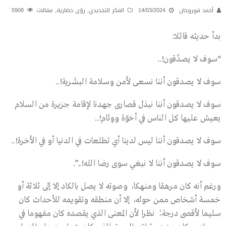
أحمد قوروجان
14/03/2024
الفكر التجديدي
,
رؤى حضارية
,
مقالات
5908
بدأ حديثه قائلا:
“سوف لا يصدِّقون!..
سوف لا يصدقون أننا نسعى لأمن وسلامة البشَرية!..
سوف لا يصدقون أننا نبذل قصارى جهدنا لإقامة جزيرة من السلام
يعيش عليها كل الناس في أخوّة ووئام!..
سوف لا يصدقون أننا ليس لدينا أي تطلعات في الدنيا أو في الأخرة!..
سوف لا يصدقون أننا لا نبغي سوى رضا الله!..”.
ورغم أنه كان مرهقا ومنهكا، وصوته لا يصل بالكاد إلا إلى ثلاثة أو
خمسة أشخاص ممن حوله، إلا أن منطقه وتقويمه للأحداث كان
سليما لأقصى درجة؛ نظرا لأن المعنى الذي يقصده كان مفهوما في