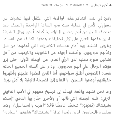
أكرم دُومَانْلِي
23/07/2017
مؤلفات
2400
بادئ ذي بدء، لنتذكر هذه الواقعة التي اعتُقل فيها عشرات من
مسؤولي الأمن في عملية تمت نحو الساعة الواحدة والنصف بعد
منتصف الليل من أيام رمضان المبارك، إذ كُبلت أيادي رجال الشرطة
الذين عقدوا العزم على تولي تحقيقات هدفها الكشف عن الفساد،
وعُرض المشتبه بهم أمام عدسات الكاميرات التي أعدّوها من قبل
وكأنهم مجرمون، وخُلقت أجواء من التخويف والترهيب من أجل
تشكيل صورة ذهنية لدى الرأي العام، من الوهلة الأولى، حتى يُرى
هؤلاء الرجال على أنهم مجرمون، ودار على ألسنة الجميع الحكم
نفسه:
اللصوص
أُطلق
سراحهم،
أما
الذين
قبضوا
عليهم
وأظهروا
حقيقتهم
أودعوا
السجن،
يا
للعار
!
إنها
فضيحة
قانونية
بلا
أدنى
ريب
!
وها نحن نشهد واقعة تهدف إلى ترسيخ مفهوم في الأدب القانوني
التركي؛ تلك الجملة التي قالها أو بالأحرى حذّر بها القاضي “إسلام
تشيتشاك (
Çiçek
)” شخصًا غامضًا قائلًا “اهرب يا إسماعيل”، وكما
تعلمون فالمحامون الذين ولجوا غرفة “تشيتشاك” شاهدوا “سيادته”