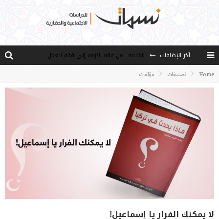
الخدمة ..من فقه الأزمة إلى فقه العمل
آخر الإضافات
مصادر العلم وسببه
Home
تصنيفات
مؤلفات
النـزعة التجديدية عند الأستاذ فتح الله كولن
مدارس كولن: التعليم بوصفه مشروعًا لبناء الإنسان والمجتمع
هذا النهج نهج أصيل
لا يمكنك الفرار يا إسماعيل!