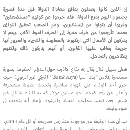
إن
الذين
كانوا
يعملون
بدافع
معاداة
الدولة
قبل
مدة
قصيرة
يحتمون
اليوم
بدرع
الدولة،
فقد
خرجوا
عن
كونهم
“
مستضعفين
”
وقرروا
أن
يكونوا
من
المستكبرين،
ومن
الصعب
تحقيق
التوازن
بعدما
تأرجحوا
من
طرف
مفرط
إلى
الطرف
المفرط
الآخر،
وهم
لا
يدركون
أن
الأعمال
التي
ارتكبوها
بالغطرسة
والكبرياء
والغرور
أنها
جريمة
يعاقب
عليها
القانون،
أو
أنهم
يدركون
ذلك
ولكنهم
يتظاهرون
بالتجاهل
.
فعلى سبيل المثال يُقال إنه تذاع أكاذيب حول اعتزام الحكومة بصورة
مستمرة إفلاس “بنك آسيا (
Bank Asya
)” التركي غير الربوي؛ حيث
خرج أحد الوزراء على الهواء مباشرة وتحدث بصورة متعجرفة
وأعلن عن رقم ضخم نحو ملياري دولار كسبه البنك بشكل غير
شرعي بعد تنفيذ عمليات الفساد والرشوة، زاعمًا أنه يتحدث في
ضوء وثيقة.
بيد أن هذه الوثيقة غير موجودة منذ زمن تصريحه أوائل عام 2014م،
ثم بدؤوا يضغطون على البيروقراطيين لإفلاس البنك نفسه