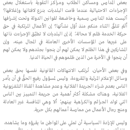
بعض المدارس ومساكن الطلاب ومراكز التقوية باستغلال بعض
الإجراءات الاحتيالية عندما قامت البلديات بنزع لافتاتها وإغلاقها؟
أليست هذه المدارس رسمية وخاضعة لقوانين الدولة وتحت إشرافها
أَلَمْ تتلقَّ الثناء منكم منذ أوّل نشأتها؟ إن الأعمال المرتكبة في حق
حركة الخدمة ظلم لا محالة؛ إذ إن البلديات لا تطبِّق الإجراءت ذاتها
على غيرها من المؤسسات الأخرى العاملة في المجال عينه، وإن
المشاركين في هذا الظلم لا يمكن لهم أن ينجوا بجلدهم ولا يمكن لهم
أن ينجوا في الآخرة من الذين ظلموهم في الحياة الدنيا.
وفي بعض الأحيان، تُرتكب الانتهاكات القانونية نفسها بحق بعض
وسائل الإعلام المرئية والمقروءة، وليس لمسؤول رفيعٍ الحقُّ في أن يأمر
الناس بعدم شراء الجريدة الفلانية وعدم مشاهدة القناة التلفزيونية
الفلانية، وهناك مشكلة أكثر أهمية من جريمة التمييز بين الناس
التي تولد الجرائم والكراهية بينهم؛ ألا وهي المنافسة غير العادلة
ومنع رجال الأعمال من ممارسة أعمالهم بكل حرية.
وليس للإرادة السياسية أن تملي على المواطن ما يقرؤه وما يشاهده،