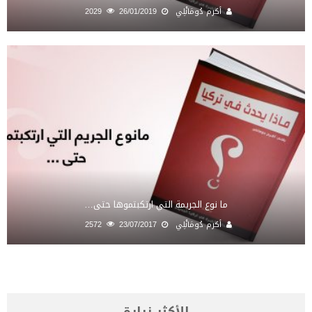
أكرم دُومَانْلِي
26/01/2019
2029
ما نوع الجريمة التي ارتكبتموها حتى…
أكرم دُومَانْلِي
23/07/2017
2572
الأكثر زيارة