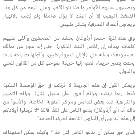
ويصدرون عليهم الأوامر واحدًا تلو الآخر، وعلى الرغم من كل هذا
الضغط الرهيب إلا أن البنك لا يزال صامدًا ولم يُصب بالانهيار
ويمارس أعماله المصرفية بشكل طبيعي.
وفي هذه المرة اجتمع أَرْدُوغَانْ بحشد من الصحفيين وألقى عليهم
كلمات تهدف إلى إفلاس البنك المذكور؛ حتى إنه عجز عن تمالك
نفسه وبعث رسالة على الملإ إلى البيروقراطيين، وأقولها بصراحة إن ما
يحدث يعتبر جريمة، نعم، إنها جريمة بموجب كل من القانون المحلي
والدولي.
ويمكن القول إن هذه الجريمة لا تُرتكب في حق المؤسسة البنكية
فقط، إنما ترتكب جرائم أخرى، على سبيل المثال؛ جرائم التمييز
والكراهية ضد بعض المدارس ومراكز التقوية الخاصة، والأسوأ من
ذلك أنه (أي أَرْدُوغَانْ) يدعو الناس على الملأ، قائلا “لا ترسلوا أولادكم
إلى هذه المدارس أي المدارس التابعة لحركة الخدمة”.
فبأي حق يمكن أن تدعو الناس لمثل هذا؟ وكيف يمكن استهداف