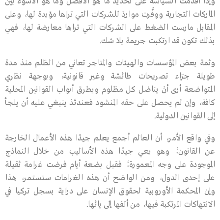
وإذا أقدمت السياسة على تحديد ما هو الأفضل وما هو الأسوء بين
الماركات التجارية ووفَّرت مواردَ للشركات التي تراها مؤيدة لها، وعلى
المقابل مارست الضغط على الشركات التي تراها معارضة لها، فهي
بذلك تكون قد ارتكبت جريمة بلا شك.
وثمة بعض المؤسسات والهيئات والمتاجر تعاني من الظلم منذ مدة
طويلة جرّاء تصريحات طائشة وغير قانونية، وبوجهة نظري
المتواضعة أرى أنْ يناضل كل مظلوم ويطرق أبواب القوانين المحلية
كافة، وإن لم يحصل على حقه المنشود فعندئذ ينبغي عليه أن يلجأ
إلى القوانين الدولية.
وفي واقع الأمر، أن العالم أجمع يعلم جيدًا هذه الأعمال الخارجة
عن القانون؛ وهو يعي جيدًا هذه الأساليب من خلال النماذج
الموجودة على وجه المعمورة؛ فقبل بضعة أيام فرضت غرامة ثقيلة
على إحدى الدول، ومن الواضح أن هذه الغرامات ستستمر، هذا
وإن المحكمة الأوروبية لحقوق الإنسان على دراية بسجل تركيا في
الانتهاكات المرتكبة فيها، من ألفها إلى يائها.