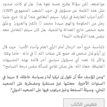
مواضعه، لكن سؤالًا يطرح نفسه بقوة هنا؛ هل لو كانت صدرت
مثل هذه الكلمة عن مسؤول في حزب الشعب الجمهوري (
CHP
)
-أكبر أحزاب المعارضة في تركيا- سيتم التغاضي عنه؟ أو إذا خرج علينا
رجل من الحكومة واتهم سيدنا محمد  بالكِبْر والغرور؛ وعلّق
عليه شخص خارج العدالة والتنمية، هل كان سيتم التعامل معه
بنفس هذه التأويلات اللينة؟
بالمناسبة خرج أحد الرجال أمام الرأي العام وأساء الأدب؛ حيث قال
إن أَرْدُوغَانْ شخص قد جمع كل صفات الله  في ذاته -حاشا وكلا-
والآن إذا نعت أي مسؤول سياسي آخر قائده بهذه التشبيهات
الغليظة -مَعاذ الله- هل يمكن تفادي المسألة بنفس درجة التسامح؟
“
ومن
المؤسف
حقًا
أن
نقول
إن
تركيا
تُدار
بسياسة
خاطئة،
لا
سيما
في
السنوات
الأخيرة،
جعلتها
غيرَ
مستقرة
ومضطربة
على
الصعيد
المحلي،
وسيئةَ
السمعة
وغيرَ
مرغوب
فيها
على
الصعيد
الدولي
“.
فهرس الكتاب