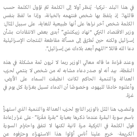
في هذا البلد -تركيا- يُنظر أولا إلى الكلمة ثمّ تؤول الكلمة حسب
قائلها؛ إذ يلفظ بها شخص فنتهمه بالخيانة، وإذا ما لفظ بنفس
الكلمة شخص آخر نراها على أنها طبيعية للغاية، على سبيل المثال:
وزير الاقتصاد التركي “نهاد زيبكتشي” أبدى بعض الانتقادات بشأن
إسرائيل ولكنه حين تَطرّق إلى مسألة مقاطعة المنتجات الإسرائيلية
دعا الله قائلًا “اللهم أبعد بلاءك عن إسرائيل”.
وعند قراءة ما قاله معالي الوزير ربما لا ترون ثمة مشكلة في هذه
النقطة، بيد أنه لو صدر دعاء مشابه له من شخص لا ينتمي لحزب
العدالة والتنمية الحاكم لكانت انطبقت السماء على الأرض،
وأعلنوه خادمًا لليهود، وخصوصًا أن الدماء تسيل بغزارة كل يوم في
غزة.
ولنضرب هنا المثل بالوزير التابع لحزب العدالة والتنمية الذي استهزأ
باسم سورة البقرة عندما ذكرها بعبارة “بقرة مَقَرَة” -على غرار إعادة
قول الكلمة في التركية مرة ثانية لكنها لا تتفق واحترام السورة
الكريمة- خرج علينا أناس أوّلوا هذا الاستهزاء وحرّفوه عن