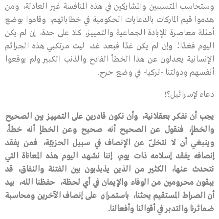
وستحاسِب المتسببين والمشاركين في هذه المنافسة غير العادلة، ومن
هدموا قيم الماركات بالدعايات الحكومية في خطاباتهم، وقاموا بوضع
أمثلة معاصرة للإبادة الجماعية والتمييز، كلا على حدة، إن لم يكن
اليوم فغدًا؛ وإن لم يكن غدًا فبعد غد، ليت مرتكبي هذه الجرائم
الإنسانية يعدلون عن هذا الخطأ الفادح والذنب الكبير ولم يوقعوا
أنفسهم ودولتنا -تركيا- في وضع حرج.
دعاء لإسرائيل؟!
يجب
أن
نفكر
بعقلانية،
وأن
نكون
قادرين
على
التمييز
بين
الصحيح
والخطإِ،
فنقول
عن
الصحيح
أنه
صحيح
وعن
الخطإ
أنه
خطأ،
وينبغي
أن
لا
نتخلّى
عن
الإنصاف
في
سبيل
الحزبيّة،
فمن
يفقد
إنصافه
يفقد
إسلامه
ذات
يوم،
إننا
نشهد
اليوم
هذه
المعاناة
التي
نتحدث
عنها،
الكثير
من
الذين
يذبذبون
بين
الفتنة
والنفاق،
قد
يبقون
محرومين
من
الوفاء
والإيمان
في
أي
لحظة،
حفظنا
الله،
بيد
أن
الصراط
المستقيم
يحثنا،
باستمرار،
على
إنصاف
الآخرين
ومحاسبة
ضمائرنا
والتدبر
في
أقوالنا
وأفعالنا
.