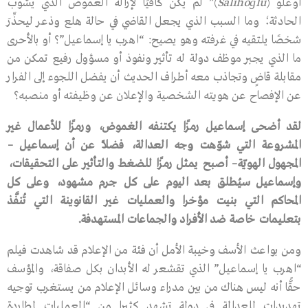
أُوغْلُو (
Salihoğlu
)” لم يكن كافيًا لإزالة الغموض الذي يشوب
الحادثة؛ وما السبب الذي يجعل القاضي في حالة هلع وذعر ليحذِّرَ
شخصًا يلتقيه في غرفته وهو يصيح: “اهرب يا إسماعيل”؟ أو بالأحرى
ما الذي يجبر موظف دولة له تأثير ونفوذ أو مسؤول رفيع تمكن من
مقابلة قاضٍ وتجاذب معه أطراف الحديث أن يفضل اللجوء إلى الفرار
عن الإفصاح عن هويته الشخصية والإعلان عن وظيفته أو منصبه؟
لقد
أضحى
إسماعيل
رمزًا
يكتنفه
الغموض،
ورمزًا
للأعمال
غير
المشروعة
التي
شوّهت
وجه
العدالة،
فضلًا
عن
أن
إسماعيل
–
المجهول
الهويّة
–
أصبح
يمثل
رمزًا
للضغط
والتأثير
على
التحقيقات،
وإسماعيل
سيُطلق
بعد
اليوم
على
كل
جرم
مشهود،
وعلى
كل
المحاكم
التي
بنيت
مؤخرا
والعمليات
غير
القانوينة
التي
تُنفَّذ
بتعليمات
خاصة
ضد
الأفراد
والجماعات
المستهدفة
.
ومن بواعث الأسف وخيبة الأمل أن فئة من الإعلام قد شاهدت فيلم
“اهرب يا إسماعيل” الذي تقشعر له الأبدان بكل صفاقة، والمؤسف
حقًّا أنه ليس هناك من بين مدراء وسائل الإعلام من يستغرب توجيه
تهديدات للعدالة في دولة تشهد كثيرا من “العمليات لمطاردة