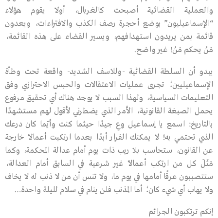
والعملية القضائية أصبحت كالغربال، أولا يقوم هؤلاء
“الإسماعيليون” بوضع أحجرة رصف الكذب والافتراءات، ويعدون
قائمة بمن يريدون استهدافهم، ويسير القضاء على هذه القائمة،
مَنْ يحكم مَنْ! غير واضح.
يبدو أن السلطة القضائية -وللاسف الشديد- واقعة تحت وطأة
الإسماعيليين؛ تجرى عمليات الاعتقالات والحبس الاحترازي وفق
التعليمات السياسية، ولهذا السبب لا يوجد هناك أي تحقيق مرفوع
يحمل الصبغة القانونية، الأمر الذي يضطرني لأقول لهم مستشهدًا
بالتاريخ: اسمع يا إسماعيل وعِ جيدًا حيثما كنت وأيّما كان درعك
الذي تحتمي به! لا يمكنك الفرار أبدًا بعدما ارتكبت أعمالًا خارجة
عن القانون، ستحاسب بلا ريب ذات يوم أمام عدالة المحكمة، وكما
مَثَلَ كل من ارتكب أعمالًا غير شرعية في السابق أمام العدالة،
ستتصببون عرقًا أمامها في يوم ما، ولا تنس أن من لا ذنب له لا يخاف
ولا يهاب أي شيء كان؛ أما المذنب فلن ينام في سلام لليلة واحدة…
إنكم ترتكبون الجرائم