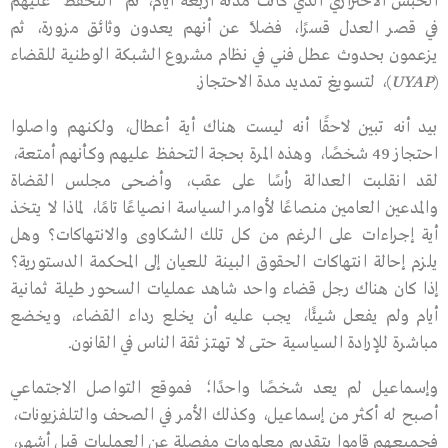
الحبس الاحترازي الذي كانت مدته أربعة أيام، تم “التحفظ” عليهم
في قصر العدل قسرًا، فضلًا عن أنهم يعدون وثائق مزورة، ثم
يزعمون بحدوث عطل فني في نظام مشروع الشبكة الوطنية للقضاء
(
UYAP
)، لتسويغ تمديد مدة الاحتجاز.
بيد أنه تبين لاحقًا أنه ليست هناك أية أعطال، ولكنهم واصلوا
احتجاز 49 شخصًا، وهذه المرة بحجة التحفظ عليهم وكأنهم أمتعة،
لقد انقلبت العدالة رأسًا على عقب، وأضحى مجلس القضاة
والمدعين العامين منصاعًا لأوامر السياسة انصياعًا تامًا، لماذا لا يتخذ
أية إجراءات على الرغم من كل تلك الشكاوى والانتهاكات؟ وهل
يلزم إحالة انتهاكات الحقوق البينة للعيان إلى المحكمة الدستورية؟
إذا كان هناك رجل قضاء واحد شاهد عمليات السحور طيلة ثمانية
أيام ولم يفعل شيئًا، يجب عليه أن يخلع رداء القضاء، ويخضع
مباشرة للإرادة السياسية حتى لا تهتز ثقة الناس في القانون.
وإسماعيل لم يعد شخصًا واحدًا؛ فموقع التواصل الاجتماعي
أصبح له أكثر من إسماعيل، وكذلك الأمر في الصحف والتلفزيونات،
فجميعهم قاموا بتقديم معلومات مفصلة عن العمليات قبل أشهر،