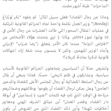
الساحرات” طيلة أشهر مضت.
وماذا عن رجال القضاء؟ فعلى سبيل المثال؛ لم يتفوه “بكر بُوزْدَاغْ
(
Bozdağ
)” وزير العدل بكلمة واحدة تجاه الجرائم القانونية المرتكبة
في عمليات اعتقال السحور التي طالت العشرات من رجال الأمن في
22 يوليو/ تموز 2014م، ولماذا يا ترى يتحدث هؤلاء الأشخاص عن
“افتراض البراءة” عندما كان الأمر يتعلق بـ”رضا ضراب” الإيراني
وأبناء الوزير المتهمين، ولكن لا ينبسون ببنت شفة إزاء انتهاكات
قانونية تذكرنا بحادثة كربلاء؟!
ولنفرض جدلًا أن السياسيين يتجاهلون الجرائم القانوينة لأسباب
سياسية، ويشاركون في ظلم تاريخي؛ حسنًا، فماذا ينبغي أن يقال
عن رجال السلطة القضائية أو رجال المجلس الأعلى للقضاة والمدعين
العامين؟ وهل يمكن لرجال القضاء أن يقوموا بوظائفهم وضمائرهم
مرتاحة في الوقت الذي تترد فيه كلمات “اهرب يا إسماعيل” في أروقة
دار القضاء وقصر العدل؟ أين ميثاق الشرف المهني ومعايير
أخلاقيات المهنة؟ وأين ذلك القضاء الذي من المفروض أن يكون