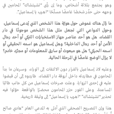
وهو يجتمع بثلاثة أشخاص، وما إن رأى “تشيتشاك” المحامين في
وجهه حتى حذّر شخصًا غامضًا مسلّحًا “اهرب يا إسماعيل”.
ما
زال
هناك
غموض
حول
هويّة
هذا
الشخص
الذي
يُدعى
إسماعيل،
وحول
الدواعي
التي
تجعل
مثل
هذا
الشخص
موجودًا
في
دار
القضاء،
هل
هو
أحد
عناصر
جهاز
الاستخبارات
التركي
أو
أحد
رجال
الأمن
أو
أحد
رجال
الداخلية؟
وهل
إسماعيل
هو
اسمه
الحقيقي
أو
اسمه
الحركي؟
هل
هو
مبعوث
أو
سارق
للمعلومات
أو
مجرَّد
خادم؟
لا
يزال
الوضع
غامضًا
في
المرحلة
الحالية
.
وعليه لاذ إسماعيل بالفرار دون الالتفات إلى الوراء، وسرعان ما بدأ
المحامون في مطاردته داخل أروقة دار القضاء، طاردوه إلى أن قبضوا
عليه في إحدى الزوايا، وعلت صرخات إسماعيل من كل جانب طالبًا
المساعدة، وعلى الفور حرّر المحامون محضرًا بالواقعة حوّلوا فيه
تحذير “تشيتشاك” “اهرب يا إسماعيل” إلى وثيقة تاريخية.
هذا وإن التصريح الصحفي الذي أدلى به المدعي العام “هادي صالح