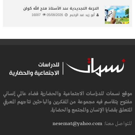
النـزعة التجديدية عند الأستاذ فتح الله كولن
أبو زيد عبد الرحيم
05/08/2026
16007
موقع نسمات للدراسات الاجتماعية والحضارية فضاء عالمي إنساني
مفتوح يتقاسم فيه مجموعة من المفكرين والباحثين نتاجهم المعرفي
المتعلق بقضايا الإنسان والمجتمع والحضارة.
للتواصل معنا:
nesemat@yahoo.com