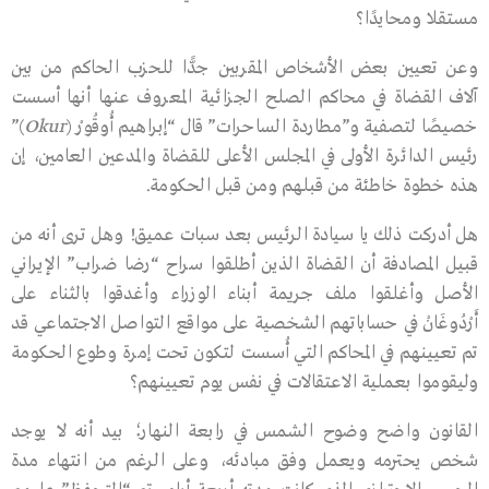
مستقلا ومحايدًا؟
وعن تعيين بعض الأشخاص المقربين جدًّا للحزب الحاكم من بين
آلاف القضاة في محاكم الصلح الجزائية المعروف عنها أنها أسست
خصيصًا لتصفية و”مطاردة الساحرات” قال “إبراهيم أُوقُورْ (
Okur
)”
رئيس الدائرة الأولى في المجلس الأعلى للقضاة والمدعين العامين، إن
هذه خطوة خاطئة من قبلهم ومن قبل الحكومة.
هل أدركت ذلك يا سيادة الرئيس بعد سبات عميق! وهل ترى أنه من
قبيل المصادفة أن القضاة الذين أطلقوا سراح “رضا ضراب” الإيراني
الأصل وأغلقوا ملف جريمة أبناء الوزراء وأغدقوا بالثناء على
أَرْدُوغَانْ في حساباتهم الشخصية على مواقع التواصل الاجتماعي قد
تم تعيينهم في المحاكم التي أُسست لتكون تحت إمرة وطوع الحكومة
وليقوموا بعملية الاعتقالات في نفس يوم تعيينهم؟
القانون واضح وضوح الشمس في رابعة النهار؛ بيد أنه لا يوجد
شخص يحترمه ويعمل وفق مبادئه، وعلى الرغم من انتهاء مدة