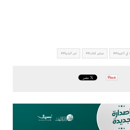
 في التربية##
عرض كتاب##
من البذرة##