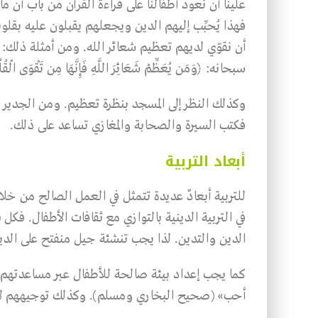
علينا أن نعود أطفالنا على قراءة القرآن من باب أن م
فهذا يُحبِّب إليهم الدين ويجعلهم يقبلون عليه بقلو
أن نقوّي لديهم تعظيم شعائر الله. ومن أمثلة ذلك: 
سبحانه: ﴿وَمَن يُعَظِّمْ شَعَائِرَ اللَّهِ فَإِنَّهَا مِن تَقْوَى الْقُ
وكذلك النظر إلى المسجد بنظرة تعظيم. ومن الجدير ب
فكتب السيرة والصحابة والمغازي تساعد على ذلك.
أبعاد التربية
للتربية أبعادٌ عديدة تتمثل في العمل الصالح من خل
في التربية الدينية بالتوازي مع ثقافات الأطفال. فك
الدين والتدين. لذا يجب تنشئة جيل منفتح على الدين
كما يجب إعداد بيئة صالحة للأطفال عبر مساعدتهم عل
أحب» (صحيح البخاري ومسلم). وكذلك توجيههم لاخت