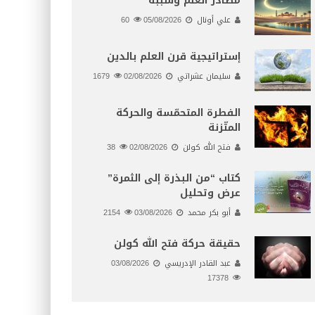
مصادر العلم وسببه
علي أونال
05/08/2026
60
إستراتيجية قرن العلم بالدين
سليمان عشراتي
02/08/2026
1679
الفطرة المتحمّسة والحركة
المتّزنة
فتح الله كولن
02/08/2026
38
كتاب “من البذرة إلى الثمرة”
عرض وتحليل
أبو بكر محمد
03/08/2026
2154
حقيقة حركة فتح الله كولن
عبد القادر الإدريسي
03/08/2026
17378