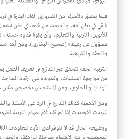
الزواج، مبادئ الفطرة في الزواج، والفضيلة العليا وه
فيما يتعلق بالأسرة، من الضروري إلقاء البذرة في ت
شقي في بطن أمه، والسعيد من سُعد في بطن أمه» (سن
للأبوين: التربية والتعليم، وأن يكونا قدوة حسنة، 
مسؤول عن رعيته» (صحيح البخاري). ومن أهم مسؤوليا
والحقد والكراهية.
التربية الحقة تتحقق عبر التدرّج في تعريف الطفل بم
من مواجهة السلبيات، وتعويده على ارتياد المساجد من
الهدايا أو الحلوى، ومن المستحسن تخصيص مكان م
ومن الأهمية كذلك التدرج في الردّ على الأسئلة والشبه
المربيات الأجنبيات إذا لم تفِ الأم بمهام التربية لظر
وبطبيعة الحال قد لا تتوفر لدى الآباء المعلومات الكا
المتخصصين، مع الاهتمام بمرحلة المراهقة، والحذر من