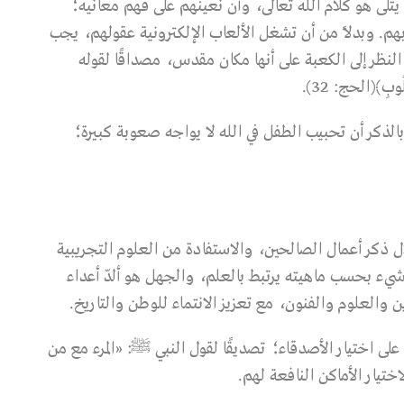
ا يتلى هو كلام الله تعالى، وأن نعينهم على فهم معانيه؛
بهم. وبدلاً من أن تشغل الألعاب الإلكترونية عقولهم، يجب
النظر إلى الكعبة على أنها مكان مقدس، مصداقًا لقوله
لُوبِ﴾(الحج: 32).
الذكر أن تحبيب الطفل في الله لا يواجه صعوبة كبيرة؛
ال ذكر أعمال الصالحين، والاستفادة من العلوم التجريبية
ل شيء بحسب ماهيته يرتبط بالعلم، والجهل هو ألدّ أعداء
 والعلوم والفنون، مع تعزيز الانتماء للوطن والتاريخ.
ى اختيار الأصدقاء؛ تصديقًا لقول النبي ﷺ: «المرء مع من
يار الأماكن النافعة لهم.