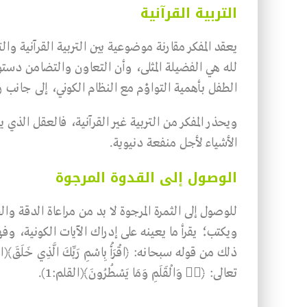
التربية القرآنية
يعقد المفكر مقارنة موضوعية بين التربية القرآنية والتر
لله هي الفضيلة المثلى، وأن التعاون والتضامن دستور
الطفل بأهمية التواؤم مع النظام الكوني، إلى جانب رب
ويحذر المفكر من التربية غير القرآنية، فالعقل الذي 
الأشياء لأجل منفعة دنيوية.
الوصول إلى القدوة المرجوة
للوصول إلى الثمرة المرجوة لا بد من مراعاة الدقة وا
ويكتب؛ يقرأ ما يعينه على إدراك الآيات الكونية، وفهم
تعالى: ﴿نۤ وَالْقَلَمِ وَمَا يَسْطُرُونَ﴾(القلم:1).