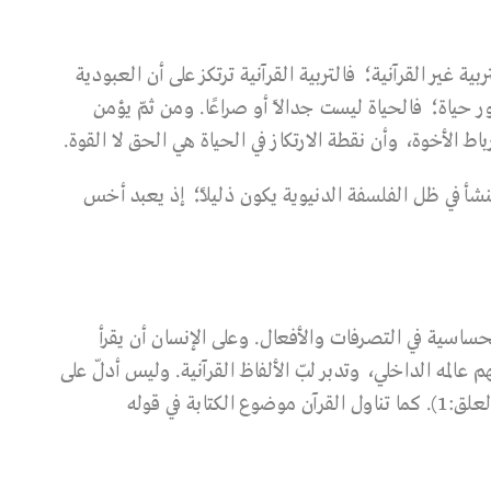
بية غير القرآنية؛ فالتربية القرآنية ترتكز على أن العبودية
 حياة؛ فالحياة ليست جدالاً أو صراعًا. ومن ثمّ يؤمن
اط الأخوة، وأن نقطة الارتكاز في الحياة هي الحق لا القوة.
ينشأ في ظل الفلسفة الدنيوية يكون ذليلاً؛ إذ يعبد أخس
لحساسية في التصرفات والأفعال. وعلى الإنسان أن يقرأ
 عالمه الداخلي، وتدبر لبّ الألفاظ القرآنية. وليس أدلّ على
ذلك من قوله سبحانه: ﴿اقْرَأْ بِاسْمِ رَبِّكَ الَّذِي خَلَقَ﴾(العلق:1). كما تناول القرآن موضوع الكتابة في قوله