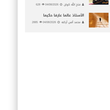
فتح الله كولن
04/08/2026
628
الأستاذ عالما عارفا حكيما
محمد أنس أركنه
04/08/2026
2885