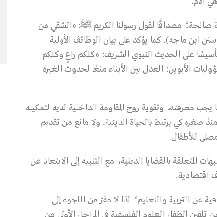
ي الأم.
ربة صالحة؛ مصداقًا لقول رسولنا الكريم ﷺ: «الشقي من
ن ابن ماجه). كما يؤكد على بيان الوظائف الأولية
تأسيسًا على الحديث النبوي الشريف: «كلكم راعٍ وكلكم
ت الأبوين: العدل بين الأبناء منعًا لحدوث الغيرة
ا يجب معرفته، وتقوية روح المقاومة الداخلية لديه لتمكينه
ذ صغره كي يرتبط بالحياة الدينية. ولا مانع من تقديم
صلى للأطفال.
ات المتعلقة بالقضايا الدينية، مع التنبيه إلى الابتعاد عن
وف اقتصادية.
فية عن التربية والتعليم؛ لذا لا مفرّ من اللجوء إلى
 تلقين الطفل العلوم الفلسفية في المراحل الأولى من