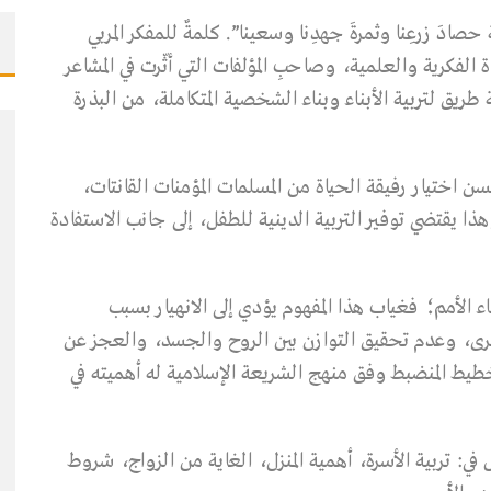
دَ زرعِنا وثمرةَ جهدِنا وسعينا”. كلمةٌ للمفكر المربي
ة الفكرية والعلمية، وصاحبِ المؤلفات التي أثّرت في المشاعر
ريق لتربية الأبناء وبناء الشخصية المتكاملة، من البذرة
ن اختيار رفيقة الحياة من المسلمات المؤمنات القانتات،
وهذا يقتضي توفير التربية الدينية للطفل، إلى جانب الاستفادة
 بناء الأمم؛ فغياب هذا المفهوم يؤدي إلى الانهيار بسبب
لأخرى، وعدم تحقيق التوازن بين الروح والجسد، والعجز عن
يط المنضبط وفق منهج الشريعة الإسلامية له أهميته في
في: تربية الأسرة، أهمية المنزل، الغاية من الزواج، شروط