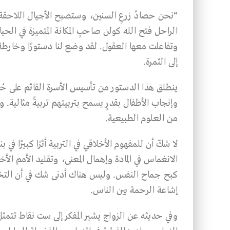
“نحن حصادُ زرعِ السنين، وستصبح الأجيال اللاحقة حصا
الراحل فتح الله كولن صاحبِ المكانة المتميزة في الحيا
وتفاعلت معها العقول. لقد وضع لنا دستورًا وخارطة ط
إلى الثمرة.
ينطلق هذا الدستور من تأسيس الأسرة القائم على حُس
وإنجاب الأطفال بقدرٍ يسمح بتربيتهم تربيةً مثالية. 
من العلوم الطبيعية.
لا شكّ أن للمفهوم الأخلاقي في التربية أثرًا كبيرًا في
الانغماس في المادة وإهمال المعنى، وتقليد الأمم ا
كبح جماح النفس. وليس هناك أدنى شك في أن التخط
إشاعة الرحمة بين الناس.
وفي حديثه عن الزواج يشير المفكر إلى ست نقاط تتمثل 