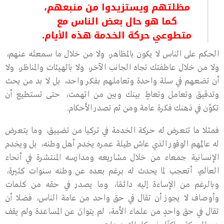
مظلتهم ويستزيدوا من منبعهم،
كما هو حال بعض الناس مع
متطوعي حركة الخدمة هذه الأيام.
الحكم على الناس لا يكون بالمظاهر، ولا من خلال ما سمعتَه عنهم،
ولا من خلال عاطفتك تجاه الجانب الآخر، ولا بالهيئات والمناظر، ولا
أن تضعهم في سلة واحدة وتعاملهم بفكر واحد، بل لا بد من بحث
وتدقيق وتعامل وتعاطٍ بينك وبين من اتهمت، حتى تستطيع أن
تكوِّن في ذهنك فكرة عامة ومن ثم تصدر الأحكام.
فمثلا ما تتعرض له حركة الخدمة في تركيا من تضييق، وما يتعرض
له عالِمُهم الوقور الذي عاش طيلة عمره يخدم أهل وطنه، بل ويخدم
الإنسانية جمعاء من خلال مشاريعه ومدارسه المنتشرة في أنحاء
العالم، أتعجب لما يحدث له برغم بعده عن وطنه سنوات كثيرة،
وبالرغم من الإساءة إليه دائمًا، وما يصدر في حقه من كلمات
وأوصاف لا يجوز أن تقال في حق واحد من عامة الناس، فضلا أن
تقال في حق واحدٍ من علماء الأمة، لم يتوانَ عن المساعدة ولم يقف