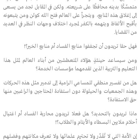
متمسِّكًا بدينه محافظًا على شريعته. ولكن في المقابل تجد من يسعى
إلى إغلاق هذه المنابع، ويتجرأ على العالم فتح الله كولن ومن يتبعونه
بأقبح الألفاظ ويتهمه بالكفر لمجرد اختلاف وجهات النظر في العديد
من القضايا.
فهل حقا تريدون أن تجففوا منابع الفساد أم منابع الخير؟!
ومن سيساعد حينئذٍ هؤلاء المتعطشين من أبناء العالم لمثل هذا
التعليم والتربية الذين تقدمهما مؤسسات الخدمة؟
هل من تفسير منطقي للمساعي الرامية إلى تدمير مثل هذه الحركات
وهذه الجمعيات والحيلولة دون استفادة المحتاجين والراغبين منها
حق الاستفادة؟
ماذا تريدون بالتحديد؟ هل فعلا تريدون محاربة الفساد أم اغتيال
أحلام ملايين البسطاء والأيتام والطلاب؟!
إن الأمة التي لا تُقَدِّر ولا تحترم علمائها ولا تعرف مكانتهم وفضلهم