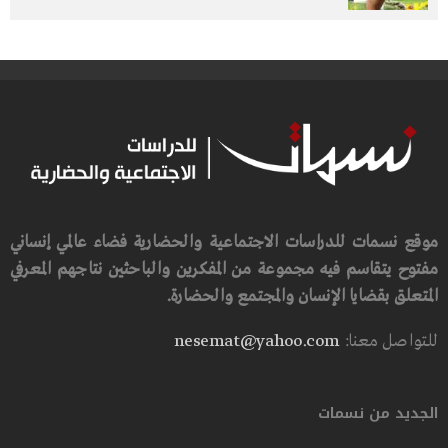
موقع نسمات للدراسات الاجتماعية والحضارية فضاء عالمي إنساني
مفتوح يتقاسم فيه مجموعة من المفكرين والباحثين نتاجهم المعرفي
المتعلق بقضايا الإنسان والمجتمع والحضارة.
للتواصل معنا:
nesemat@yahoo.com
الجديد من نسمات