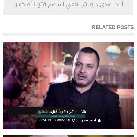
أ. د. هدى درويش تنعي الملهم فتح الله كولن
RELATED POSTS
هذا النهج نهج أصيل
أحمد قعلول
08/08/2026
2224