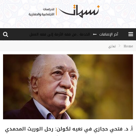
آخر الإضافات
الخدمة ..من فقه الأزمة إلى فقه العمل
مصادر العلم وسببه
Home
تعازي
النـزعة التجديدية عند الأستاذ فتح الله كولن
مدارس كولن: التعليم بوصفه مشروعًا لبناء الإنسان والمجتمع
هذا النهج نهج أصيل
أ. د. فتحي حجازي في نعيه لكولن: رحل الوريث المحمدي