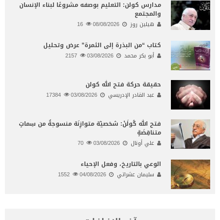
مدارس كولن: التعليم بوصفه مشروعًا لبناء الإنسان
والمجتمع
هيلين روز
08/08/2026
16
كتاب “من البذرة إلى الثمرة” عرض وتحليل
أبو بكر محمد
03/08/2026
2157
حقيقة حركة فتح الله كولن
عبد القادر الإدريسي
03/08/2026
17384
فتح الله كُولَنْ: شخصيّة متوازِنَة منسوجةٌ من سِماتٍ
متناقِضَةٍ
علي أونال
03/08/2026
70
الوعي بالتاريخ، وفعل الإحياء
سليمان عشراتي
04/08/2026
1552