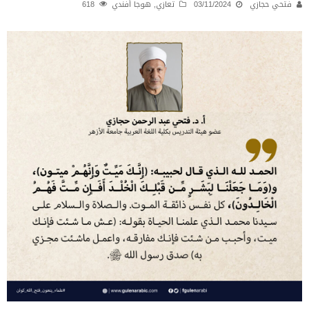
فتحي حجازي
03/11/2024
تعازي
,
هوجا أفندي
618