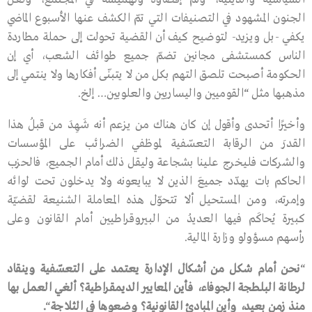
الجنون المشهود في التصنيفات التي تمّ الكشف عنها الأسبوع الماضي
يكفي -بل ويزيد- لتوضيح كيف أن القضية تحولت إلى حملة مطاردة
الناس كمستشفى مجانين تضمّ جميع طوائف الشعب، أي إن
الحكومة أصبحت تلصق التهم بكل من لا يتبنّى أفكارها ولا ينتمي إلى
مذهبها مثل “القوميين واليساريين والعلويين… إلخ.
وأخيرًا أتحدى وأقول إن كان هناك من يزعم أنه شَهِدَ من قبلُ هذا
القدرَ من الرقابة التعسّفية لموظفي الضرائب على المؤسسات
والشركات فليخرج علينا بشجاعة وليقل ذلك أمام الجميع، فالحزب
الحاكم بات يهدّد جميعَ الذين لا يبايعونه ولا يدخلون تحت لوائه
وإمرته، ومن المستحيل ألا تتحوّل هذه المعاملة الشنيعة لقضيّة
كبيرة يُحاكَم فيها العديدُ من البيروقراطيين أمام القانون وعلى
رأسهم مسؤولو وزارة المالية.
“
نحن
أمام
شكل
من
أشكال
الإدارة
يعتمد
على
التعسّفية
وينقاد
لرطانة
البلطجة
الجوفاء،
فأين
المعايير
الديمقراطية؟
ألغي
العمل
بها
منذ
زمن
بعيد،
وأين
المبادئ
القانونية؟
وضعوها
في
الثلاجة
“
.