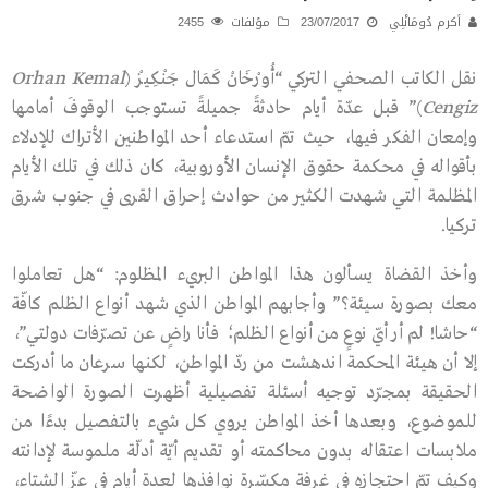
أكرم دُومَانْلِي
23/07/2017
مؤلفات
2455
نقل الكاتب الصحفي التركي “أُورْخَانْ كَمَال جَنْكِيزْ (
Orhan Kemal
Cengiz
)” قبل عدّة أيام حادثةً جميلةً تستوجب الوقوفَ أمامها
وإمعان الفكر فيها، حيث تمّ استدعاء أحد المواطنين الأتراك للإدلاء
بأقواله في محكمة حقوق الإنسان الأوروبية، كان ذلك في تلك الأيام
المظلمة التي شهدت الكثير من حوادث إحراق القرى في جنوب شرق
تركيا.
وأخذ القضاة يسألون هذا المواطن البريء المظلوم: “هل تعاملوا
معك بصورة سيئة؟” وأجابهم المواطن الذي شهد أنواع الظلم كافّة
“حاشا! لم أر أيّ نوعٍ من أنواع الظلم؛ فأنا راضٍ عن تصرّفات دولتي”،
إلا أن هيئة المحكمة اندهشت من ردّ المواطن، لكنها سرعان ما أدركت
الحقيقة بمجرّد توجيه أسئلة تفصيلية أظهرت الصورة الواضحة
للموضوع، وبعدها أخذ المواطن يروي كل شيء بالتفصيل بدءًا من
ملابسات اعتقاله بدون محاكمته أو تقديم أيّة أدلّة ملموسة لإدانته
وكيف تمّ احتجازه في غرفة مكسّرة نوافذها لعدة أيام في عزّ الشتاء،