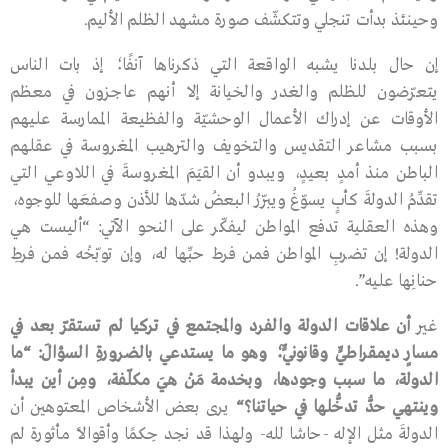
وحينئذ بدأت تنجلي وتتكشّف صورة مشهد الظلم الأليم.
إن حال بلدنا يشبه الواقعة التي ذكرناها آنفًا؛ إذ بات الناس
يتعرّضون للظلم والغدر والخيانة إلا أنهم عاجزون في معظم
الأوقات عن إدراك الأعمال الوحشيّة والفظيعة الممارسة عليهم
بسبب مشاعر التقديس والتخويف والترهيب المغروسة في عقلهم
الباطن منذ أمدٍ بعيدٍ، ويبدو أن القيَمَ المغروسةَ في اللاوعي التي
تقدِّمُ الدولةَ كأبٍ يسوّغُ ويبرّرُ البعضُ شدّها للأذن وصفعَها للوجوه،
وهذه العقلية تدفع المواطن ليفكّر على النحو الآتي: “أليست هي
الدولة! إن تضربِ المواطن فمن فرط حبِّها له، وإن توبّخْه فمن فرطِ
حنانِها عليه”.
غير
أن
علاقات
الدولة
والفرد
والمجتمع
في
تركيا
لم
تستقرّ
بعد
في
مسارٍ
ديمقراطيٍّ
وقانونيٍّ؛
وهو
ما
يستدعي
بالضرورةِ
السؤالَ
: “
ما
الدولة،
ما
سبب
وجودها،
وبخدمة
مَنْ
هيَ
مكلّفة،
ومِن
أين
يبدأ
وينتهي
حدُّ
تدخُّلها
في
حياتنا؟
“
يرى بعض الأشخاص المعتوهين أن
الدولةَ مثل الإله -حاشا لله- ولهذا قد نجد حِكمًا وأقوالًا مأثورة لم