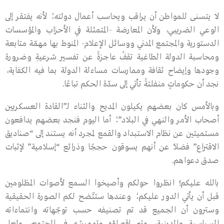
لا يتسنى للمواطن أن يراقب ويحاسب أعمال دولته؛ لأنه يفتقر إلى
الوعي الضريبي، ولأن المعارضة -المتمثلة في الأحزاب والمؤسسات
الدستورية والمجتمع المدني ووسائل الإعلام- المنوط بها مهمّة متابعة
ومحاسبة الدولة الطاغية تقفُ عاجزةً عن تفسير شرعيةِ وضرورة
وجودها وإيضاح ثقافة وممارسات مساءلة الدولة بما فيه الكفاية،
نجد أن حكوماتٍ منفلتةً تأتي إلى سدّة الحكم تباعًا.
وبالأمس كان بعضهم يكيلون المديح والثناء لـ”القادة العسكريين
أصحاب الأمر والنهي في البلاد”؛ أما اليوم فنجد بعضهم يدافعون
مستميتين عن نظام الاستبداد والقمع لمجرد أنه يستند إلى “صناديق
الاقتراع” فضلًا عن أنهم يسوقون حججًا وذرائع “إسلامية” لإثبات
صدق دعواهم.
بالله عليكم! انظروا حولكم وأصيخوا السمع لأصوات المظلومين
قبل أن يأتي الدور عليكم؛ وعندها ستتّضح لكم الصورة الحقيقية
وسترون أن الجميع قد تم تصنيفه حسب توجّهاته وانتماءاته
السياسية والدينية، وتم إقصاؤه وتهميشه في المجتمع، ولعل