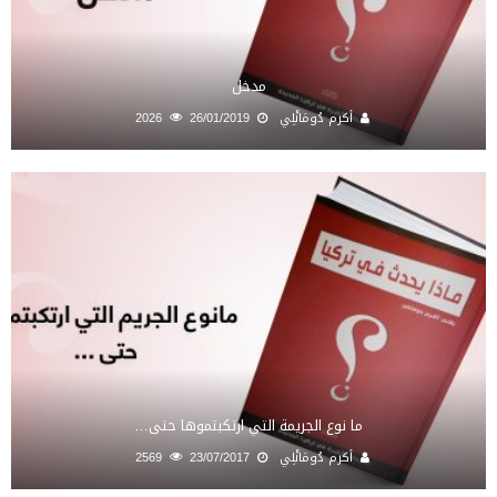
مدخل
أكرم دُومَانْلِي
26/01/2019
2026
ما نوع الجريمة التي ارتكبتموها حتى…
أكرم دُومَانْلِي
23/07/2017
2569