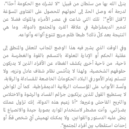
ينزل الله بها من سلطان من قبيل: “لا تشرك مع الحكومة أحدًا”،
لدرجة أنه وصل الحدّ إلى لجوئهم للحصول على الفتاوى المسوّغة
لـ”قتل الأخ”؛ تلك التي شاعت في عصر الأمراء والملوك فضلًا عن
تدمير الديمقراطية في علاقة الفرد والمجتمع بالدولة، وما هي
النتيجة بعد كلّ ذلك؟ طبعـًا ظلم مريع تتنوع ألوانه وأنواعه.
وفي الوقت الذي يشير فيه هذا الوضع المجانب للعقل والمنطق إلى
عقلية الحكم أو الإدارة المعلولة بالتسمّم بالقوة والغطرسة من
ناحية، من ناحية أخرى يكشف الغطاء عن الأفراد الذين لا يدركون
حقوقهم الشخصية، ولهذا لا يتأسّس نظام شفاف عادل ونزيه، ولا
تتسلم زمام الأمور في البلاد الحكوماتُ الخاضعة للمُساءلة والرقابة،
وتُسدّ الأبواب على المؤسسات الرقابية الديمقراطية، كما أن المواطن
لا يستطيع القول للذين يرتكبون جرائم الفساد والرشوة والاختلاس
والتربح الفاحش وغيرها: “أنا زعيم هذه الدولة، إنك تزاول عملك
بضرائبي، وأنت مضطر لاستخدام الموارد بصورة جيدة والانصياع لما
ينصّ عليه الدستور والقوانين، ولا يمكنك تهميش أيّ شخص قطّ أو
إحداث استقطاب بين أفراد المجتمع”.