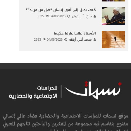
كيف نصل إلى أفق إنسان “هل من مزيد”؟
فتح الله كولن
04/08/2026
635
الأستاذ عالما عارفا حكيما
محمد أنس أركنه
04/08/2026
2893
موقع نسمات للدراسات الاجتماعية والحضارية فضاء عالمي إنساني
مفتوح يتقاسم فيه مجموعة من المفكرين والباحثين نتاجهم المعرفي