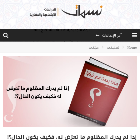
آخر الإضافات
من هو فتح الله كولن مؤسس حركة الخدمة؟
كيف نصل إلى أفق إنسان “هل من مزيد”؟
Home
تصنيفات
مؤلفات
الأستاذ عالما عارفا حكيما
مصادر العلم وسببه
النـزعة التجديدية عند الأستاذ فتح الله كولن
إذا لم يدرك المظلوم ما تعرّض له، فكيف يكون الحال؟!