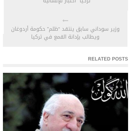
تركيا “اختبار للإنسانية”
وزير سوداني سابق ينتقد “ظلم” حكومة أردوغان
ويطالب بإدانة القمع في تركيا
RELATED POSTS