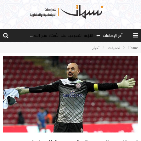
النـزعة التجديدية عند الأستاذ فتح الله كولن
آخر الإضافات
من هو فتح الله كولن مؤسس حركة الخدمة؟
Home
تصنيفات
أخبار
كيف نصل إلى أفق إنسان “هل من مزيد”؟
الأستاذ عالما عارفا حكيما
مصادر العلم وسببه