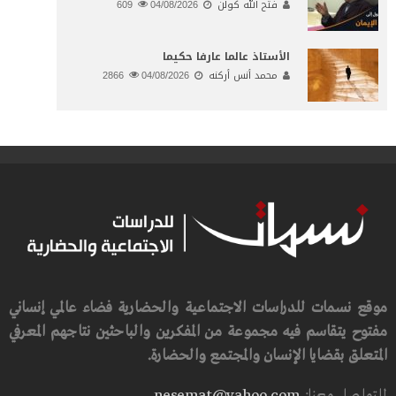
فتح الله كولن
04/08/2026
609
الأستاذ عالما عارفا حكيما
محمد أنس أركنه
04/08/2026
2866
موقع نسمات للدراسات الاجتماعية والحضارية فضاء عالمي إنساني
مفتوح يتقاسم فيه مجموعة من المفكرين والباحثين نتاجهم المعرفي
المتعلق بقضايا الإنسان والمجتمع والحضارة.
للتواصل معنا:
nesemat@yahoo.com