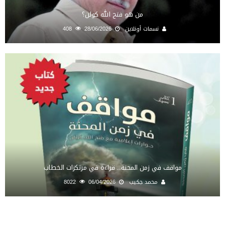
من هو فتح الله كولن؟
نسمات أونلاين
28/06/2026
408
مواقف في زمن المحنة.. قراءة في مرتكزات الخطاب
محمد جكيب
06/04/2026
8022