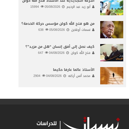
النـزعة التجديدية عند الأستاذ فتح الله كولن
أبو زيد عبد الرحيم
05/08/2026
15994
من هو فتح الله كولن مؤسس حركة الخدمة؟
نسمات أونلاين
05/08/2026
638
كيف نصل إلى أفق إنسان “هل من مزيد”؟
فتح الله كولن
04/08/2026
647
الأستاذ عالما عارفا حكيما
محمد أنس أركنه
04/08/2026
2904