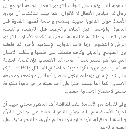
الدعوية التي ركزت على الجانب التربوي العملي لحاجة المجتمع إلى
رجال فى ميادين الأفعال لا الأقوال، كما بينت المناقشات أن تجربة
الأستاذ جولن الدعوية تميزت بملامح واضحة أهمها: القدوة قبل
الدعوة، والإحسان قبل البيان، والترغيب قبل الترهيب، والتيسير
قبل التعسير، والتربية لا التعرية بمعنى استخدام الأسلوب التربوي
الراقي لا التشهير.. وإذا كانت التجارب الإسلامية الأخرى قد خلطت
بين السياسي والديني وكانت منغلقة على نفسها وأغفلت الإنسان
الذي هو أهم عنصر يجب أن يوجه إليه الاهتمام، فإن تجربة الخدمة
قد تميزت عن غيرها بأنها دعوية خالصة في الوسائل والغايات، تركز
على بناء الإنسان وإعداده ليكون عنصرا فاعلا في مجتمعه ومحيطه
الإنساني، كما أنها ليست حكرا على أحد بعينه بل هي دعوة مفتوحة
تسعى لاحتضان الإنسانية جمعاء.
وفى لقاءات مع الأساتذة عقب المناقشة أكد الدكتور مجدي حبيب أن
تجربة الأستاذ فتح الله جولن الدعوية قامت على جناحي القرآن
والسنة لتحقق أهدافها بالتربية والتعليم وأن هذه التجربة تركز على
العلم والتربية.