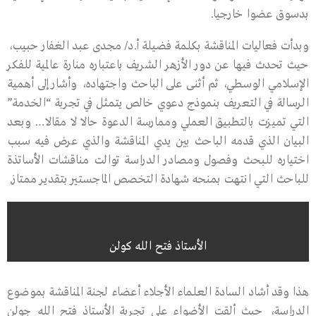
بدسوق عضوا خارجيا.
وبدأت فعاليات المناقشة بكلمة فضيلة أ.د/ مجدى عبد الغفار حبيب،
حيث تحدث فيها عن دور الأزهر الشريف باعتباره منارة عالمية للفكر
الإسلامي الوسطي، ثم أثنى على الباحث واجتهاده، وأشار إلى أهمية
الرسالة في التعريف بنموذج دعوي خالص يتمثل في تجربة “الخدمة”
التي تميزت بالتطبيق العملي وممارسة الدعوة حالا لا مقالا… وبعد
البيان الذي قدمه الباحث بين يدي المناقشة والذي عرض فيه سبب
اختياره للبحث وفصول ومصادر الدراسة توالت مناقشات الأساتذة
للباحث التي انتهت بمنحه شهادة التخصص الماجستير بتقدير ممتاز.
الأستاذ فتح الله كولن
هذا وقد أشاد السادة العلماء الأجلاء أعضاء لجنة المناقشة بموضوع
الدراسة، حيث ألقت الأضواء على تجربة الأستاذ فتح الله جولن