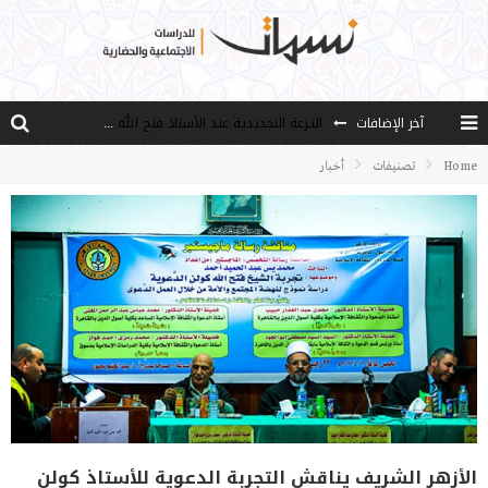
النـزعة التجديدية عند الأستاذ فتح الله كولن
آخر الإضافات
من هو فتح الله كولن مؤسس حركة الخدمة؟
Home
تصنيفات
أخبار
كيف نصل إلى أفق إنسان “هل من مزيد”؟
الأستاذ عالما عارفا حكيما
مصادر العلم وسببه
الأزهر الشريف يناقش التجربة الدعوية للأستاذ كولن