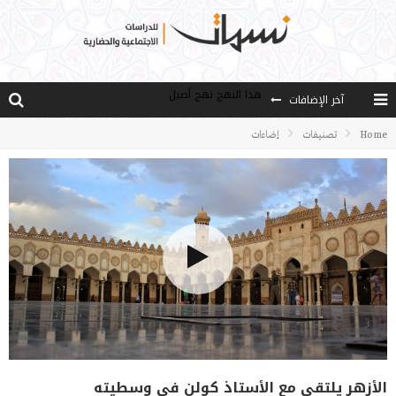
آخر الإضافات
الخدمة ..من فقه الأزمة إلى فقه العمل
مصادر العلم وسببه
Home
تصنيفات
إضاءات
النـزعة التجديدية عند الأستاذ فتح الله كولن
مدارس كولن: التعليم بوصفه مشروعًا لبناء الإنسان والمجتمع
هذا النهج نهج أصيل
الأزهر يلتقي مع الأستاذ كولن في وسطيته