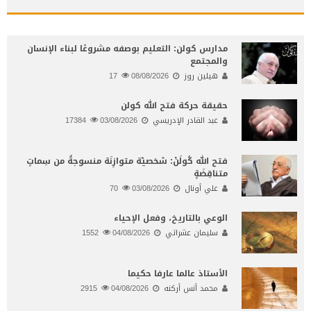
مدارس كولن: التعليم بوصفه مشروعًا لبناء الإنسان
والمجتمع
هيلين روز
08/08/2026
17
حقيقة حركة فتح الله كولن
عبد القادر الإدريسي
03/08/2026
17384
فتح الله كُولَنْ: شخصيّة متوازِنَة منسوجةٌ من سِماتٍ
متناقِضَةٍ
علي أونال
03/08/2026
70
الوعي بالتاريخ، وفعل الإحياء
سليمان عشراتي
04/08/2026
1552
الأستاذ عالما عارفا حكيما
محمد أنس أركنه
04/08/2026
2915