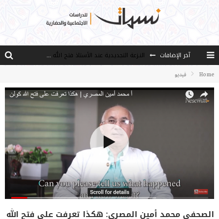
آخر الإضافات
النـزعة التجديدية عند الأستاذ فتح الله كولن
من هو فتح الله كولن مؤسس حركة الخدمة؟
Home
فيديو
كيف نصل إلى أفق إنسان “هل من مزيد”؟
الأستاذ عالما عارفا حكيما
مصادر العلم وسببه
الصحفي محمد أمين المصري: هكذا تعرفت على فتح الله