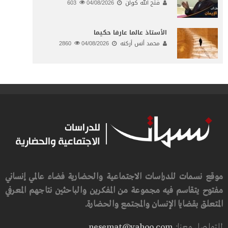
فتح الله كولن
04/08/2026
603
الأستاذ عالما عارفا حكيما
محمد أنس أركنه
04/08/2026
2860
موقع نسمات للدراسات الاجتماعية والحضارية فضاء عالمي إنساني
مفتوح يتقاسم فيه مجموعة من المفكرين والباحثين نتاجهم المعرفي
المتعلق بقضايا الإنسان والمجتمع والحضارة.
للتواصل معنا:
nesemat@yahoo.com