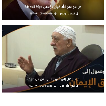
من هو فتح الله كولن مؤسس حركة الخدمة؟
نسمات أونلاين
05/08/2026
597
كيف نصل إلى أفق إنسان “هل من مزيد”؟
فتح الله كولن
04/08/2026
603