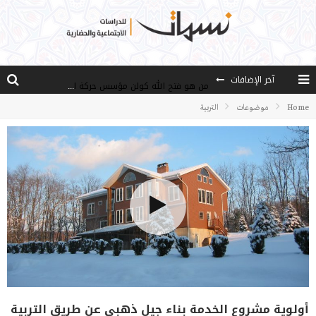
آخر الإضافات
من هو فتح الله كولن مؤسس حركة الخدمة؟
كيف نصل إلى أفق إنسان “هل من مزيد”؟
Home
موضوعات
التربية
الأستاذ عالما عارفا حكيما
مصادر العلم وسببه
النـزعة التجديدية عند الأستاذ فتح الله كولن
أولوية مشروع الخدمة بناء جيل ذهبي عن طريق التربية