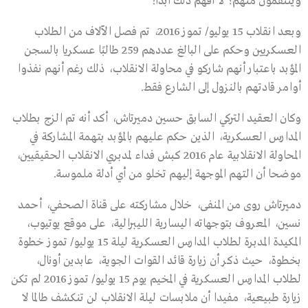
وينتقمون منهم؟ لا أفهم ذلك أبدًا!”
وبعد انقلاب 15 يوليو/ تموز 2016، تم فصل الآلاف من الطلاب
العسكريين وحكم على البالغ عددهم 259 طالبًا عسكريا بالسجن
المؤبد باعتبار أنهم شاركو في محاولة الانقلاب، ذلك رغم أنهم نفذوا
أوامر قادتهم بالنزول إلى الشارع فقط.
وكان العقيد التركي السابق حسين دميرتاش، أكد أنه تم الزج بطلاب
المدارس العسكرية، الذين حكم عليهم بالمؤبد بتهمة المشاركة في
المحاولة الانقلابية عام 2016 كبش فداء لمدبري الانقلاب الحقيقيين،
موضحا أن التهم الموجهة إليهم تخلو من أي أدلة ملموسة.
دميرتاش روى من المنفى، خلال مشاركته على قناة الصحفي، أحمد
نسين، المعروف بتوجهاته اليسارية الليبرالية، على موقع يوتيوب،
المكيدة المدبرة لطلاب المدارس العسكرية ليلة 15 يوليو/ تموز خطوة
بخطوة، حيث ذكر أن زيارة قائد القوات الجوية، عابدين أونال،
لطلاب المدارس العسكرية في المخيم يوم 15 يوليو/ تموز 2016 لم تكن
زيارة طبيعية، مفيدا أن ملابسات ليلة الانقلاب لن تنكشف طالما لا