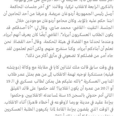
بالذكرى الرابعة لانقلاب تركيا، وقالت: “في آخر جلسات المحاكمة
أرسل رئيس الجمهورية أردوغان عريضة. وعرفنا من أحد المحامين أن
ابننا حكم عليه بالمؤبد. وكان محامو أردوغان موجودين خلال
الجلسة. التقيت -القاضي- محمد صاري، وقال لي: “أنا أصدقكم. قد
يكون الطلاب العسكريون أبرياء”. القاضي أيضًا كان يعرف أنهم أبرياء.
وعندما تحدثنا مع القضاة في هيئة المحكمة، وقال أحد القضاة: نحن
نعلم أن أبناءكم أبرياء، وكنا سنفرج عنهم. ولكن أنتم تعلمون لقد
جاء أمر. من فضلكم لا تضعوني في مأزق أكثر من ذلك”.
وفي وقت سابق قالت ملك تشاتين كايا في مقابلة مع وكالة (دويتشه
فيليه) مستنكرة توجيه تهمة الانقلاب إلى من هم بمثل عمر طلاب
المدارس العسكرية “بالله عليكم هل يمكن لطالب عسكري في الـ 19
أو الـ 20 من عمره أن يكون انقلابيا؟ لقد حكموا على قائد الفيلق
الثاني آدم حدوتي بالسجن 15 سنة لمساعدته الانقلابيين. وحكموا
ببراءة عقيد في مدينة بورصا لـ(وقوعه في أخطاء قاهرة) أثناء الانقلاب.
في الوقت الذي يقضون ببراءة القادة لماذا يكرهون الطلبة العسكريين