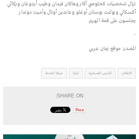
تزال شخصيات كخلوصي آكار وهاكان فيدان وطيب أردوغان وزكائي
أكسكالي وبولنت بوستان أوغلو وعابدين أونال وأميت دوندار
يجلسون على قمة الهرم.
–
المصدر: موقع زمان عربي
الانقلاب
المدارس العسكرية
تركيا
حركة الخدمة
SHARE ON: