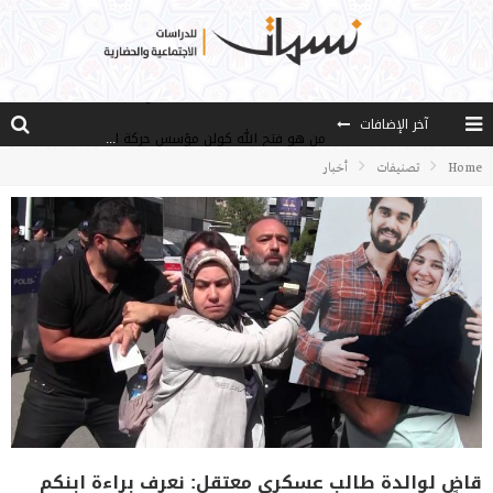
آخر الإضافات
من هو فتح الله كولن مؤسس حركة الخدمة؟
كيف نصل إلى أفق إنسان “هل من مزيد”؟
Home
تصنيفات
أخبار
الأستاذ عالما عارفا حكيما
مصادر العلم وسببه
النـزعة التجديدية عند الأستاذ فتح الله كولن
قاضٍ لوالدة طالب عسكري معتقل: نعرف براءة ابنكم