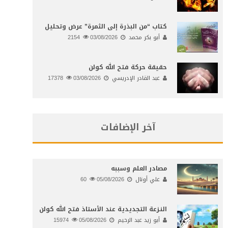
كتاب “من البذرة إلى الثمرة” عرض وتحليل
أبو بكر محمد
03/08/2026
2154
حقيقة حركة فتح الله كولن
عبد القادر الإدريسي
03/08/2026
17378
آخر الإضافات
مصادر العلم وسببه
علي أونال
05/08/2026
60
النـزعة التجديدية عند الأستاذ فتح الله كولن
أبو زيد عبد الرحيم
05/08/2026
15974