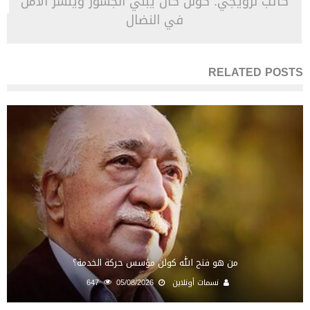
كاتب نرويجي: كولن كان يبني الجسور وينشر الأمل
في النضال
RELATED POSTS
من هو فتح الله كولن مؤسس حركة الخدمة؟
نسمات أونلاين
05/08/2026
647