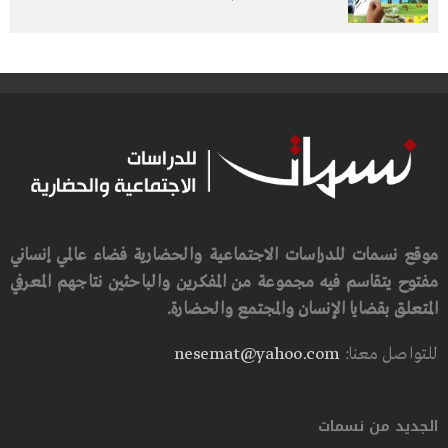
موقع نسمات للدراسات الاجتماعية والحضارية فضاء عالمي إنساني
مفتوح يتقاسم فيه مجموعة من المفكرين والباحثين نتاجهم المعرفي
المتعلق بقضايا الإنسان والمجتمع والحضارة.
للتواصل معنا:
nesemat@yahoo.com
الجديد من نسمات