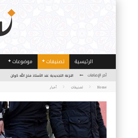
الرئيسية
تصنيفات
موضوعات
النـزعة التجديدية عند الأستاذ فتح الله كولن
آخر الإضافات
من هو فتح الله كولن مؤسس حركة الخدمة؟
Home
تصنيفات
أخبار
كيف نصل إلى أفق إنسان “هل من مزيد”؟
الأستاذ عالما عارفا حكيما
مصادر العلم وسببه