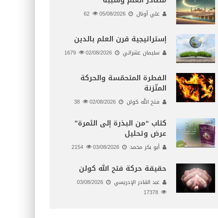
مصادر العلم وسببه
علي أونال
05/08/2026
62
إستراتيجية قرن العلم بالدين
سليمان عشراتي
02/08/2026
1679
الفطرة المتحمّسة والحركة
المتّزنة
فتح الله كولن
02/08/2026
38
كتاب “من البذرة إلى الثمرة”
عرض وتحليل
أبو بكر محمد
03/08/2026
2154
حقيقة حركة فتح الله كولن
عبد القادر الإدريسي
03/08/2026
17378