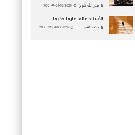
فتح الله كولن
04/08/2026
630
الأستاذ عالما عارفا حكيما
محمد أنس أركنه
04/08/2026
2888