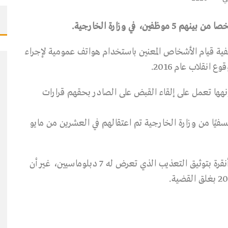
لفية قيام الأشخاص المعنين باستخدام هواتف عمومية لإجراء
نقلاب عام 2016.
 إنهها تعمل على إلقاء القبض على الصادر بحقهم قرارات
10 موظفًا مفصولين تعسفيًا من وزارة الخارجية تم اعتقالهم في العشرين من مايو
وقام محامي الدبلوماسيين المعتقلين ونقابة محاماة أنقرة بتوثيق التعذيب الذي تعرض له 7 دبلوماسيين، غير أن