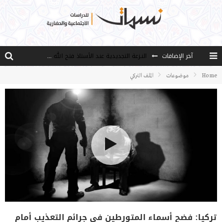
النـزعة التجديدية عند الأستاذ فتح الله كولن
آخر الإضافات
من هو فتح الله كولن مؤسس حركة الخدمة؟
Home
موضوعات
الملف التركي
كيف نصل إلى أفق إنسان “هل من مزيد”؟
الأستاذ عالما عارفا حكيما
مصادر العلم وسببه
تركيا: فضح أسماء المتورطين في جرائم التعذيب أمام