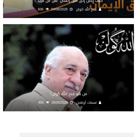
كيف نصل إلى أفق إنسان “هل من مزيد”؟
فتح الله كولن
04/08/2026
606
من هو فتح الله كولن؟
نسمات أونلاين
28/06/2026
405