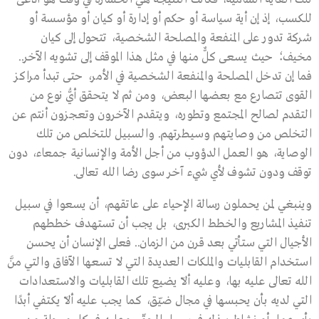
للكسب، إذ إن أية سياسة أو حكم أو إدارة أو كيان أو مؤسسة أو
شركة تدور على المنفعة والمصلحة الشخصية، تتحول إلى كيان
مخيف؛ حيث يسعى كلٌّ منها في مثل هذا الموقف إلى تشويه الآخر..
فما إن تدخل المصلحة والمنفعة الشخصية في الأمر، حتى تبدأ مراكز
القوى تتصارع مع بعضها البعض، ومن ثم لا يتحقق أيُّ نوع من
التقدم لصالح المجتمع وتطوره، ويتقدم الآخرون وتعجزون أنتم عن
التخلص من وصايتهم وسيطرتهم. والسبيل للتخلص من تلك
الوصاية، هو العمل الدؤوب من أجل الأمة والإنسانية جمعاء، دون
توقف ودون تشوف لأي شيء آخر سوى رضا الله تعالى.
وينبغي لمن يحملون رسالة الإحياء على عاتقهم، أن يسعوا في سبيل
تنفيذ المشاريع والخطط الكبرى، بل يجب أن تستهدف خططهم
الأجيال التي ستأتي بعد قرن من الزمان.. فعلى الإنسان أن يحسن
استخدام القابليات والملكات العديدة التي لا تسعها الآفاق والتي منَّ
الله تعالى عليه بها، وعليه ألاّ يضيع تلك القابليات والاستعدادات
التي لديه بأن يحبسها في مجال ضيّق، كما يجب عليه ألاّ يكتفي أبدًا