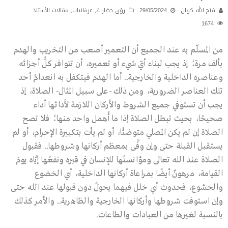
فتح الله كولن
29/05/2024
رؤى حضارية
,
عرفانيات
,
مقالات الأستاذ
1674
من المسلّم به عند الجميع أن التعمير أصعب من التخريب والهدم
بألف مرة؛ إذ يجب لبناء أيّ شيء أو تعميره، أن تتوافر كلُّ أجزائه
وعناصره الداخلية والخارجية.. أما الهدم فيتكفل به انعدامُ أحد
تلك العناصر الضرورية، ومن ذلك -على سبيل المثال- الصلاة، إذ
يجب أن تستوفي جميع الشروط والأركان اللازمة لأدائها أداء
صحيحًا، بحيث تبطل الصلاة إذا ما أُهمل واحد منها؛ فلا تصح
الصلاة إن لم يكن المصلي متوضئًا، أو لم يأت بتكبيرة الإحرام، أو لم
يستقبل القبلة حتى وإن وفَّى بمعظم أركانها وشروطها.. فقبول
الصلاة عند الله تعالى ومؤانستُها للإنسان في قبره ونفعُها إيَّاه يومَ
القيامة، مرهونٌ أيضًا بمراعاة أركانها الداخلية، أي الخضوع
والخشوع، فحدوث أي خلل فيهما يحولُ دون قبولها عند الله حتى
وإن استوفت شروطها وأركانها الخارجية والظاهرية.. والأمر كذلك
بالنسبة لغيرها من العبادات والطاعات.