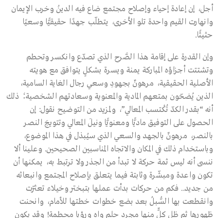
أجل، إن إعادة إحياء وإصلاح مجتمع ضاع فيه الدينُ وخرب الإيمان
وانهارت القيم واحدة تلو الأخرى، يتطلّب جهدًا حقيقيًّا وسعيًا
حثيثًا.
وإن القدرة على إقامة هذا الصَّرح الذي تصدّع وانكسر وتحطم
وتشتتت أجزاؤه المباركة يمنة ويسرة بشكلٍ يتوافق مع هويته
الأصلية الحقيقية، مرهونٌ بجهودِ وسعي رجال الغاية السامية،
الذين يُضحّون بمتعهم المادية والمعنوية وسعادتهم الشخصية؛ ذلك
أنه “بقدر الكدّ تُكْتسب المعالي”، ولمزيد من التوضيح نقول: إن
الحصول على التوفيق ماديًّا ومعنويًّا ونيلَ المعالي وتتويجَ النصر
بالنصر، مرهونٌ بالجهد والسعي الذي سيُبذل في هذا الموضوع،
وباستخدام ذلك في المكان والاتجاه المناسبين الصحيحين. وعلينا ألا
ننسى أنه ليس ثمة حركة لا تبدأ من الجذر ولا ترتبط به، يمكنها أن
تكون واعدة ومبشّرة وثابتة فيما يتعلق بإصلاح المجتمع وانبعاثه
من جديد.. فكم من حركات بدأت عملها بتبختر وخيلاء تعثّرت
وانقطعت بها السُّبلُ بعد بضع خطوات خطتها للأمام، وانحنت
ظهورها ثم ظل كلٌّ منها مجرد حلم واهٍ ورؤيا محطمة! وقد يكون