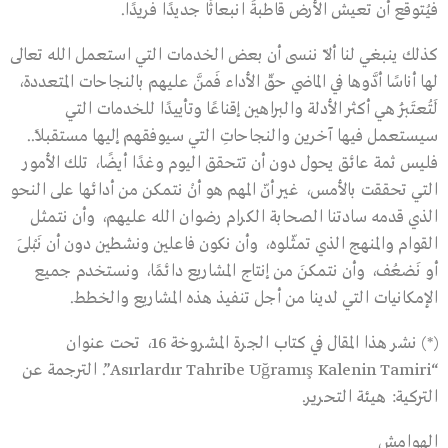
فيُتوقع أن تعيش الأرض قاطبةً انبعاثًا جديدًا فريدًا.
كذلك ينبغي لنا ألاّ ننسى أن بعض الخدمات التي استعمل الله تعالى
لها أناسًا أدَّوها في الماضي حقّ الأداء فَمنَّ عليهم بالنجاحات المتعددة،
لَتُعتَبَرُ هي أكثر الأدلة والبراهين إقناعًا وتأييدًا للخدمات التي
سيستعمل فيها آخرين والنجاحاتِ التي سيوفقهم إليها مستقبلاً..
فليس ثمة عائق يحول دون أن تتحقق اليوم وغدًا أيضًا، تلك الأمور
التي تحققت بالأمس، غير أنّ المهم هو أنْ نتمكن من أدائها على النحو
الذي قدمه سادتنا الصحابة الكرام رضوان الله عليهم، وأن نتمثل
القوام والمنهج الذي تمثّلوه، وأن نكون فاعلين ونشطين دون أن نَبْلَى
أو نَضعُف، وأن نتمكنَ من إنتاج المشاريع دائمًا، ونستخدم جميع
الإمكانيات التي لدينا من أجل تنفيذ هذه المشاريع والخطط.
(*) نشر هذا المقال في كتاب الجرة المشروخة 16، تحت عنوان
“Asırlardır Tahribe Uğramış Kalenin Tamiri”. الترجمة عن
التركية: هيئة التحرير.
الهوامش