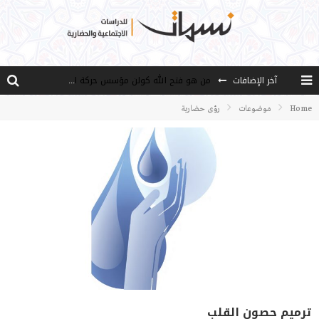
آخر الإضافات
من هو فتح الله كولن مؤسس حركة الخدمة؟
كيف نصل إلى أفق إنسان “هل من مزيد”؟
Home
موضوعات
رؤى حضارية
الأستاذ عالما عارفا حكيما
مصادر العلم وسببه
النـزعة التجديدية عند الأستاذ فتح الله كولن
ترميم حصون القلب