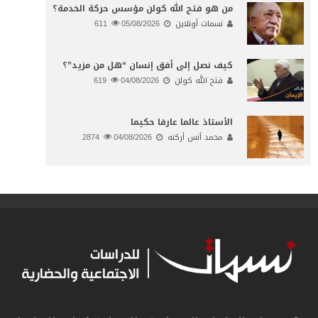
من هو فتح الله كولن مؤسس حركة الخدمة؟
نسمات أونلاين
05/08/2026
611
كيف نصل إلى أفق إنسان “هل من مزيد”؟
فتح الله كولن
04/08/2026
619
الأستاذ عالما عارفا حكيما
محمد أنس أركنه
04/08/2026
2874