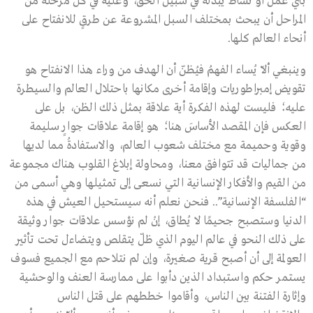
بأي عمل أو نشاط يبذله في سبيل الحقّ، وعليه في كل مرحلة من
المراحل أن يبحث بمختلف السبل المشروعة عن طرقٍ للانفتاح على
أنحاء العالم كلها.
وينبغي ألاّ يُساء الفهمُ فيُظنّ أن الهدف من وراء هذا الانفتاح هو
تقويض إمبراطوريات وإقامة أخرى مكانها باحتلال العالم والسيطرة
عليه؛ فليست لهذه الفكرة أية علاقة بمثل ذلك الظن، بل على
العكس فإن المقصد الأساسَ هنا؛ هو إقامة علاقات جوارٍ سليمة
وقوية وحميمة مع مختلف شعوب العالم، والاستفادةُ مما لديها
من جماليات قد تتوافق معنا، ومحاولة إبلاغ القلوب هناك مجموعة
من القيم والأفكار الإنسانية التي نسعى إلى تمثيلها وهي أسمى من
“الفلسفة الإنسانية”.. فنحن نعلم أنه سيستحيل العيش في هذه
الدنيا وستصبح جحيمًا لا يُطاق، إنْ لم نؤسس علاقات جوار وثيقة
على ذلك النحو في عالم اليوم الذي ظلّ يتقلص ويتضاءل تحت تأثير
العولمة إلى أن أصبح قرية صغيرة، وإن لم نتلاحم مع الجميع فسوف
يستمر حكم واستبداد الذين دأبوا على ممارسة العنف والوحشية
وإثارة الفتنة بين الناس، وأقاموا خططهم على قتل الناس