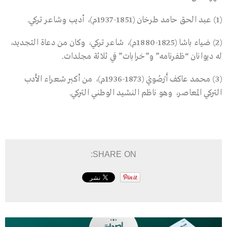
(1) عبد الحق حامد طرخان (1851-1937م)، أديب وشاعر تركي.
(2) ضياء باشا (1825-1880م)، شاعر تركي، وكان من دعاة التجديد،
له ديوانان “ظفرنامه” و”خرابات” في ثلاثة مجلدات.
(3) محمد عاكف أَرْصُويْ (1873-1936م)، من أكبر شعراء الأدب
التركي المعاصر، وهو ناظم النشيد الوطني التركي.
SHARE ON: