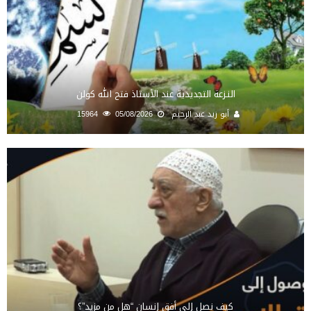
النـزعة التجديدية عند الأستاذ فتح الله كولن
أبو زيد عبد الرحيم
05/08/2026
15964
كيف نصل إلى أفق إنسان “هل من مزيد”؟