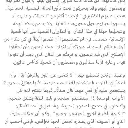
بكل طاقاتهم، لأن هناك أناسًا كثيرين يقتدون بهم، يترقبون نظراتهم
ويصغون إليهم وقد يتحركون تحت تأثير الحالة النفسية الجماعية..
فيجب عليهم التفكير في “الإحياء” أكثر من “الحياة”، وعليهم أن
ينسجوا حياتهم حول محور هذه الغاية.. ولا بد من إعلاء الهمة
وشحذِها جيدًا في هذا الشأن، والنظر إلى القضية على أنها قضية
الإنسانية جمعاء.. فإن لم تستطيعوا أن تضعوا لَبِنَةً في كل مكان من
أجل غايتكم السامية، عجزتم أن تكونوا حيث تريدون وأن تحقّقوا
الإصلاح الذي فيه ترغبون، وحُرِمتُم من المكان الذي يجب أن تكونوا
فيه.. وعليه فإننا مطالَبون ومضطرون أن نتحرك كأناس عالميّين.
وعلينا -ونحن نضطلع بهذا- ألاّ نتخلى عن اللين والرفق أبدًا، وأن
ندخلَ في القلوب باستخدام لغة الحب والمودة، لأنها مفتاحٌ سحري لا
يستعصي عليه أيّ قفلٍ مهما كان صدِئًا.. فربما تنفتح لكم كل
الأبواب الموصدة إذا استطعتم استخدام تلك اللغة بشكل صحيح،
وتدخلون في جميع الصدور المتمردة، وقد قيل في أحد الأمثال:
“الكلمة الطيبة تُخرج الحية من جحرها”.. وكما أن حركات عازف
الناي أو الصوت الذي يصدره تجعل الحية تتراقص، فإنني أحسب أن