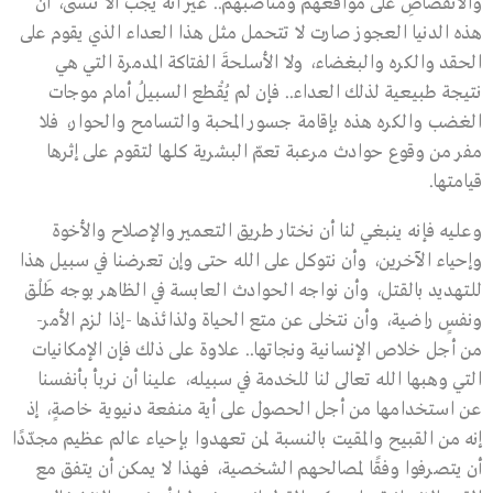
والانقضاضِ على مواقعهم ومناصبهم.. غير أنه يجب ألاّ ننسى، أن
هذه الدنيا العجوز صارت لا تتحمل مثل هذا العداء الذي يقوم على
الحقد والكره والبغضاء، ولا الأسلحةَ الفتاكة المدمرة التي هي
نتيجة طبيعية لذلك العداء.. فإن لم يُقْطع السبيلُ أمام موجات
الغضب والكره هذه بإقامة جسور المحبة والتسامح والحوار، فلا
مفر من وقوع حوادث مرعبة تعمّ البشرية كلها لتقوم على إثرها
قيامتها.
وعليه فإنه ينبغي لنا أن نختار طريق التعمير والإصلاح والأخوة
وإحياء الآخرين، وأن نتوكل على الله حتى وإن تعرضنا في سبيل هذا
للتهديد بالقتل، وأن نواجه الحوادث العابسة في الظاهر بوجه طَلْق
ونفسٍ راضية، وأن نتخلى عن متع الحياة ولذائذها -إذا لزم الأمر-
من أجل خلاص الإنسانية ونجاتها.. علاوة على ذلك فإن الإمكانيات
التي وهبها الله تعالى لنا للخدمة في سبيله، علينا أن نربأ بأنفسنا
عن استخدامها من أجل الحصول على أية منفعة دنيوية خاصةٍ، إذ
إنه من القبيح والمقيت بالنسبة لمن تعهدوا بإحياء عالم عظيم مجدّدًا
أن يتصرفوا وفقًا لمصالحهم الشخصية، فهذا لا يمكن أن يتفق مع