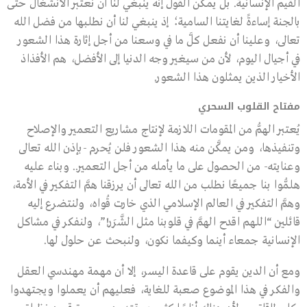
القيم الإنسانية. بل يمكن القول إنه ينبغي لنا أن نعتبر الانشغال حتى
بالجنة إساءةً لغايتنا السامية؛ إذ ينبغي لنا أن نطلبها من فضل الله
تعالى، وعلينا أن نفعل كلَّ ما في وسعنا من أجل إثارة هذا الشعور
في أجيال اليوم، لأن من سيغير وجه الدنيا إلى الأفضل، هم الأفذاذ
الأخيار الذين يمثلون هذا الشعور.
مفتاح القلوب السحري
يُعتبر الهمُّ من المقومات اللازمة لإنتاج مشاريع التعمير والإصلاح
وتنفيذها، ومن يمكَّن منه هذا الشعور فلن يُحرم -بإذن الله تعالى
وعنايته- من الحصول على ما يأمله من أجل التعمير.. وبناء عليه
هلمُّوا بنا جميعًا نطلب من الله تعالى أن يرزقنا همَّ التفكير في الأمة،
وهمَّ التفكير في العالم الإسلامي الذي خارت قُواه، ولنتضرع إليه
قائلين “اللهم اقدح الهمَّ في قلوبنا مثل الشَّرَر!”، ولنفكر في مشاكل
الإنسانية جمعاء أينما وكيفما نكون، ولنبحث عن حلول لها.
ومع أن الدين يقوم على قاعدة اليسر، إلا أن مهمة مهندسي العقل
والفكر في هذا الموضوع صعبة للغاية، فعليهم أن يعملوا ويجتهدوا