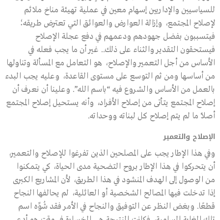
للسياسيين والإداريين إسهام معين في عملية تهيئة مناخ ملائم
لإصلاح المجتمع، وإزالة العوارض والعوائق التي تعترض طريقه؛
فيتسببون بفضل جهودهم ودعمهم في دفع عجلة الإصلاح
فيستحقون التقدير والثناء على ذلك.. غير أن ما يجب فعله في
الأساس من أجل التعمير والإصلاح، هو التعامل مع المسألة وتناولها
من أساسها ومن ثم التوسع على مستوى القاعدة، وعليه يجب البدء
بالعمل من الأساس والشروع فيه “باسم الله”. وعلينا أن نعرف أن
إصلاح المجتمع يتأتى من إصلاح الأفراد، وأنه يستحيل إصلاح المجتمع
أصلاً ما لم يتم إصلاح كل لبناته ووحداته.
الإصلاح والتعمير
وفي هذا الإطار يجب على المصلحين الذين تفرغوا للإصلاح والتعمير،
أن يتحركوا في هذا الإطار بروح التضحية مدى الحياة، كي يتمكنوا
من الوصول إلى الهدف المنشود في هذا الطريق، لأن المشاريع الكبرى
إذا تدخلت فيها المصالح الشخصية أو العائلية، لم يحالفها النجاح
قطعًا. وبغض النظر عن التوفيق والنجاح في الأمر فقد شُوِّه اسم
تلك الغاية السامية، فكانت النتيجة هي الخسارة في وقت هو أدعى