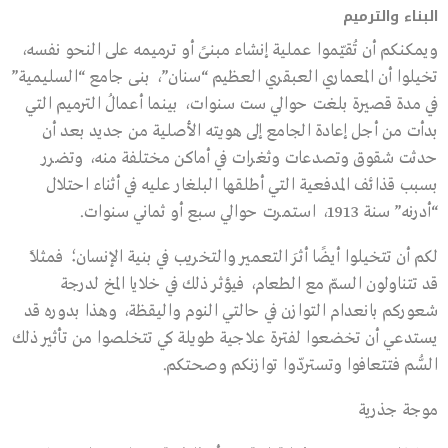
البناء والترميم
ويمكنكم أن تُقيّموا عملية إنشاء مبنىً أو ترميمه على النحو نفسه،
تخيلوا أن المعماري العبقري العظيم “سنان”، بنى جامع “السليمية”
في مدة قصيرة بلغت حوالي ست سنوات، بينما أعمالُ الترميم التي
بدأت من أجل إعادة الجامع إلى هويته الأصلية من جديد بعد أن
حدثت شقوق وتصدعات وثغرات في أماكن مختلفة منه، وتضرر
بسبب قذائف المدفعية التي أطلقها البلغار عليه في أثناء احتلال
“أدرنه” سنة 1913، استمرت حوالي سبع أو ثماني سنوات.
لكم أن تتخيلوا أيضًا أثرَ التعمير والتخريب في بنية الإنسان؛ فمثلاً
قد تتناولون السمّ مع الطعام، فيؤثر ذلك في خلايا المخ لدرجة
شعوركم بانعدام التوازن في حالتي النوم واليقظة، وهذا بدوره قد
يستدعي أن تخضعوا لفترة علاجية طويلة كي تتخلصوا من تأثير ذلك
السُّم فتتعافوا وتستردّوا توازنكم وصحتكم.
موجة جذرية