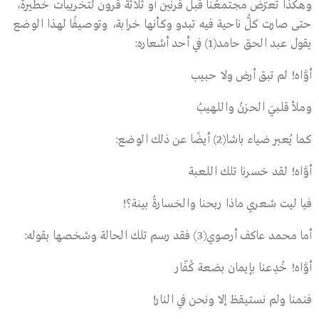
وهكذا تعرّض مجتمعُنا قبل قرنين أو ثلاثة قرون لتخريبات خطيرة،
حتى صارت كلُّ ناحية فيه تبدو وكأنها خرابة، وتوصيفًا لهذا الوضع
يقول عبد الحق حامد(1) في أحد أشعاره:
أوَّاه! لم تبق أرض ولا حبيب
وملأ قلبيَ الحزنُ واللهيبُ
كما يُعبر ضياء باشا(2) أيضًا عن ذلك الوضع:
أوَّاه! لقد خسرنا تلك اللعبة
فيا ليت شعري ماذا ربحنا والخسارةُ بينة؟!
أما محمد عاكف أرصوي(3) فقد رسم تلك الحالة وشخصها بقوله:
أوَّاه! خُدِعنا بإيمان بضعة كُفّار
فنمنا ولم نستيقظ إلا ونحن في النار!