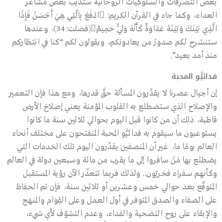
بعض التصرفات والسلوكيات الروحانية ستذيب بعض مشاعر
العداء، وكما جاء في القرآن الكريم: ادْفَعْ بِالَّتِي هِيَ أَحْسَنُ فَإِذَا
الَّذِي بَيْنَكَ وَبَيْنَهُ عَدَاوَةٌ كَأَنَّهُ وَلِيٌّ حَمِيمٌ(فصلت:34)، وعندها
ستنشرح لكم صدورُ من يعادونكم، ويقولون لكم “كنا في انتظاركم
منذ أمد بعيد”.
فدائيُّو المحبة
إن أجيال عصرنا لا يقدِّرون المسألة حقَّ قدرها، ومع هذا فإن التعمير
والإصلاح الذي ستضطلع به القلوب المؤمنة يعني إصلاحَ الأرض
قاطبة، ذلك أن من كانوا قبل اليوم بحوالي ثلاثين سنة ما كانوا
يستوعبون ما سيقوم به فدائيُّو المحبة المنفتحون على مختلف أنحاء
العالم يومًا ما، غير أن المنصفين يقدِّرون اليوم تلك الخدمات التي
يضطلع بها مَنْ سافروا إلى ما يقرب من مائة وسبعين دولة في العالم
وكأنهم سفراء فخريّون.. ولذلك فربما تتعذّر الآن رؤية المستقبل
المتوقّع بعد حوالي خمس وعشرين أو ثلاثين سنة، فإن تم الحفاظ
على الصفاء والصدق المتوفر في أول العمل وعلى القِوَام والمنهَج
والإبقاء على روح التضحية والفداء، وعدم التشوّف لأي شيء،