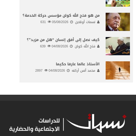
من هو فتح الله كولن مؤسس حركة الخدمة؟
نسمات أونلاين
05/08/2026
631
كيف نصل إلى أفق إنسان “هل من مزيد”؟
فتح الله كولن
04/08/2026
639
الأستاذ عالما عارفا حكيما
محمد أنس أركنه
04/08/2026
2897