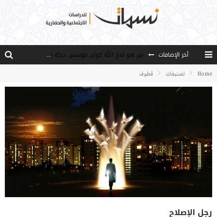
آخر الإضافات
من هو فتح الله كولن مؤسس حركة الخدمة؟
كيف نصل إلى أفق إنسان “هل من مزيد”؟
Home
تصنيفات
قطوف
الأستاذ عالما عارفا حكيما
مصادر العلم وسببه
النـزعة التجديدية عند الأستاذ فتح الله كولن
رجل الإصلاح