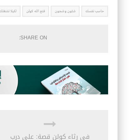
حاسب نفسك
شئون وشجون
فتح الله كولن
لكيلا تشغلك
SHARE ON:
في رثاء كولن قصة: على درب