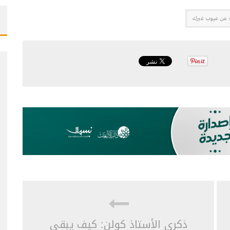
 عن عيوب غيرك
ذكرى الأستاذ كولن: كيف يبقى