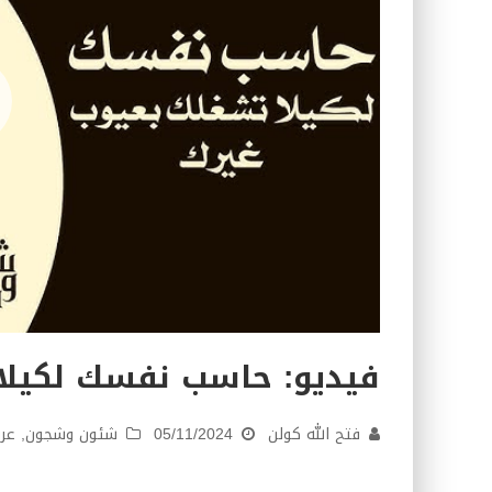
فيديو: حاسب نفسك لكيلا 
فتح الله كولن
05/11/2024
شئون وشجون
,
عرف