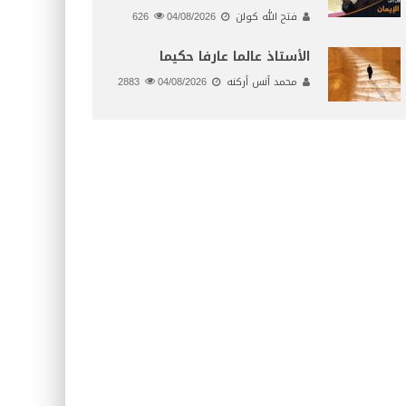
فتح الله كولن
04/08/2026
626
الأستاذ عالما عارفا حكيما
محمد أنس أركنه
04/08/2026
2883