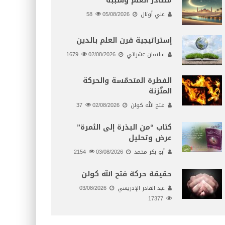
مصادر العلم وسببه
علي أونال
05/08/2026
58
إستراتيجية قرن العلم بالدين
سليمان عشراتي
02/08/2026
1679
الفطرة المتحمّسة والحركة
المتّزنة
فتح الله كولن
02/08/2026
37
كتاب “من البذرة إلى الثمرة”
عرض وتحليل
أبو بكر محمد
03/08/2026
2154
حقيقة حركة فتح الله كولن
عبد القادر الإدريسي
03/08/2026
17377