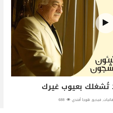
تُشغلك بعيوب غيرك
انيات
,
فيديو
,
هوجا أفندي
688