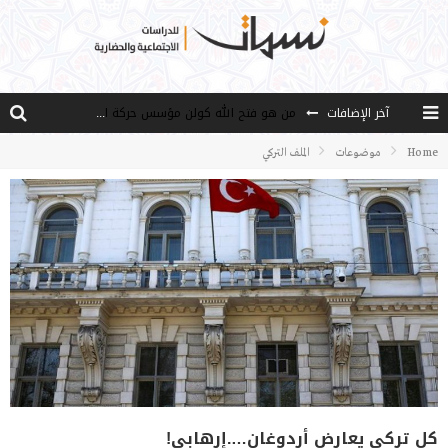
آخر الإضافات
من هو فتح الله كولن مؤسس حركة الخدمة؟
كيف نصل إلى أفق إنسان “هل من مزيد”؟
Home
موضوعات
الملف التركي
الأستاذ عالما عارفا حكيما
مصادر العلم وسببه
النـزعة التجديدية عند الأستاذ فتح الله كولن
كل تركي يعارض أردوغان….إرهابي!