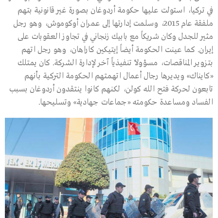
في تركيا، استولت عليها حكومة أردوغان بصورة غير قانونية بتهم
ملفقة عام 2015، وسلمت إدارتها إلى عمران أوكوموش، وهو رجل
مثير للجدل وكان شريكاً مع بابيك زنجاني في تجاوز العقوبات على
إيران. كما عينت الحكومة أيضاً إيتيكين كاراهان، وهو رجل اتهم
بتزوير المناقصات، مسؤولاً تنفيذياً آخر لإدارة الشركة. كان يمتلك
«كايناك» ويديرها رجال أعمال اتهمتهم الحكومة التركية بأنهم
تابعون لحركة فتح الله كولن، لكنهم كانوا ينتقدون أردوغان بسبب
الفساد ومساعدة حكومته «جماعات جهادية» وتسليحها.