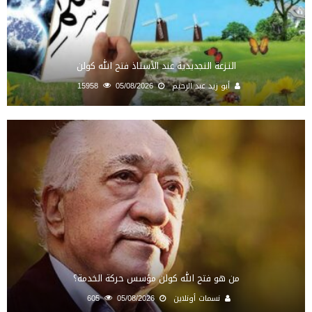
النـزعة التجديدية عند الأستاذ فتح الله كولن
أبو زيد عبد الرحيم
05/08/2026
15958
من هو فتح الله كولن مؤسس حركة الخدمة؟
نسمات أونلاين
05/08/2026
605