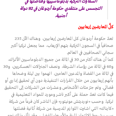
السفارات التركية بدبلوماسييها وقناصلها في
التجسس على منتقدي حكومة أردوغان في 92 دولة
أجنبية.
كلُّ المعارضين إرهابيين
تعدّ حكومة أردوغان كل المعارضين إرهابيين، وهناك الآن 235
صحافياً في السجون التركية بتهم الإرهاب، مما يجعل تركيا أكبر
سجاني الصحافيين في العالم.
كما أن هناك أكثر من 30 في المائة من جميع الدبلوماسيين الأتراك،
و60 في المائة من رؤساء الشرطة، ونصف الجنرالات العسكريين، و30
في المائة من القضاة والمدعين العامين، اتهموا بين ليلة وضحاها
بأنهم إرهابيون من خلال القرارات التنفيذية دون أي تحقيق إداري أو
قضائي. وتم جرّ مئات الأشخاص وعشرات من الشركات إلى التحقيق
فيما كانت تعدّ حملة على أكبر ناشر ومورد للمواد التعليمية في
تركيا. وحسب «نورديتش مونيتور» فإن الناشر كان فرعاً من شركة
«كايناك» التي اشترت اللوازم المدرسية من شركة ألمانية فضلتها
بسبب شروط الائتمان المرنة والأسعار الفضلى، وقد تأثر بذلك نحو