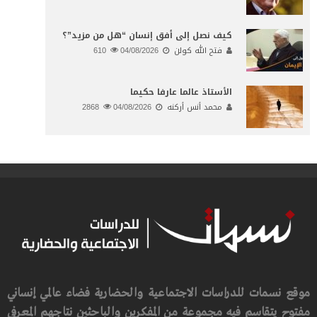
كيف نصل إلى أفق إنسان “هل من مزيد”؟
فتح الله كولن
04/08/2026
610
الأستاذ عالما عارفا حكيما
محمد أنس أركنه
04/08/2026
2868
موقع نسمات للدراسات الاجتماعية والحضارية فضاء عالمي إنساني
مفتوح يتقاسم فيه مجموعة من المفكرين والباحثين نتاجهم المعرفي