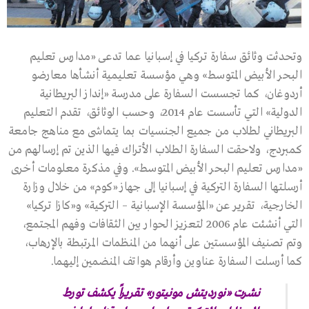
وتحدثت وثائق سفارة تركيا في إسبانيا عما تدعى «مدارس تعليم
البحر الأبيض المتوسط» وهي مؤسسة تعليمية أنشأها معارضو
أردوغان، كما تجسست السفارة على مدرسة «إنداز البريطانية
الدولية» التي تأسست عام 2014، وحسب الوثائق، تقدم التعليم
البريطاني لطلاب من جميع الجنسيات بما يتماشى مع مناهج جامعة
كمبردج، ولاحقت السفارة الطلاب الأتراك فيها الذين تم إرسالهم من
«مدارس تعليم البحر الأبيض المتوسط». وفي مذكرة معلومات أخرى
أرسلتها السفارة التركية في إسبانيا إلى جهاز «كوم» من خلال وزارة
الخارجية، تقرير عن «المؤسسة الإسبانية – التركية» و«كازا تركيا»
التي أنشئت عام 2006 لتعزيز الحوار بين الثقافات وفهم المجتمع،
وتم تصنيف المؤسستين على أنهما من المنظمات المرتبطة بالإرهاب،
كما أرسلت السفارة عناوين وأرقام هواتف المنضمين إليهما.
نشرت «نورديتش مونيتور» تقريراً يكشف تورط