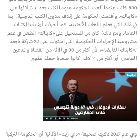
800 كاتب عندما ألغت الحكومة عقود الكتب بعد استيلائها على
«كايناك». وأقدمت الحكومة على إتلاف ملايين الكتب المدرسية؛ بما
في ذلك التي تعلم اللغات الأجنبية، كما أحرقت أرشيف المكتبات
العامة. ومع ذلك؛ كان من المستحيل على «كايناك» الطعن في عدم
مشروعية الإجراءات الحكومية التي استولت على 22 شركة تابعة
لـ«كايناك القابضة»، لأن أكثر من 30 في المائة من القضاة والمدعين
العامين، أي أكثر من 4 آلاف، كانوا ضحايا حملة تطهير.
وفي عام 2017 ذكرت صحيفة «داي زيت» الألمانية أن الحكومة التركية