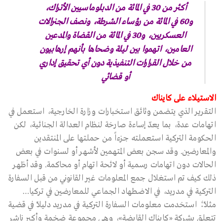
أكثر من 30 في المائة من الدبلوماسيين الأتراك،
و60 في المائة من رؤساء الشرطة، ونصف الجنرالات
العسكريين، و30 في المائة من القضاة والمدعين
العامين، اتهموا بين ليلة وضحاها بأنهم إرهابيون
من خلال القرارات التنفيذية دون أي تحقيق إداري
أو قضائي
الاستيلاء على كايناك
التقرير الذي يتضمن وثائق استخبارات وزارة الخارجية، استعمل في
اتهامات عدة، بما يعدّ إساءة صارخة لنظام العدالة الجنائية، لكن
الحكومة التركية استعملته جزءاً من حملتها على المنتقدين
والمعارضين. وقد سجن بعض المتهمين لأشهر أو لسنوات في بعض
الحالات دون اتهامات رسمية أو لائحة اتهام أو محاكمة. وقد أظهر
ذلك كيف تم استغلال جمع المعلومات غير القانوني من قبل السفارة
التركية في مدريد، في الاضطهاد الجماعي للمعارضين في تركيا…
مثلاً؛ استخدمت معلومات السفارة التركية في مدريد دليلاً في قضية
تتعلق بشركة «كايناك القابضة»، وهي مجموعة ضخمة وأكبر ناشر