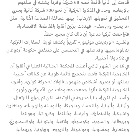
قدمت إلى ألمانيا قائمة تضم 68 شركة وفرداً يشتبه في صلتهم
بالإرهاب، وجاء في المذكرة التركية أن نحو 700 شركة ألمانية يجري
التحقيق في تمويلها الإرهاب؛ بينها عمالقة الصناعة الألمانية، مثل
«دايملر» و«باسف»، فهددت برلين أنقرة بالمقاطعة الاقتصادية،
فتراجعت تركيا مدعية أن ذلك كان مجرد خطأ.
ونشرت «نورديتش مونيتور» تقريراً يكشف تورط السفارات التركية
بدبلوماسييها وقناصلها في التجسس على منتقدي حكومة أردوغان
في 92 دولة أجنبية.
في 16 من الشهر الماضي أعلنت المحكمة الجنائية العليا في أنقرة أن
الخارجية التركية قامت بتجميع قائمة طويلة عن كيانات أجنبية
يملكها أو يديرها أشخاص متهمون بالولاء لـ«حركة كولن». وأقرت
الخارجية التركية بأنها جمعت معلومات من الأميركتين وأوروبا
وآسيا. لم تكن إسبانيا مدرجة في الوثيقة، لكن تم إدراج البرتغال،
وألمانيا، وألبانيا، والنمسا، وبلجيكا، والبوسنة والهرسك، وبلغاريا،
وتشيكيا، والدنمارك، وفرنسا، وفنلندا، وكرواتيا، وهولندا،
وبريطانيا، والسويد، وكوسوفو، ولاتفيا، وليتوانيا، ولوكسمبورغ،
وهنغاريا، ومقدونيا، ومولدوفا، والنرويج، وبولونيا، ورومانيا،