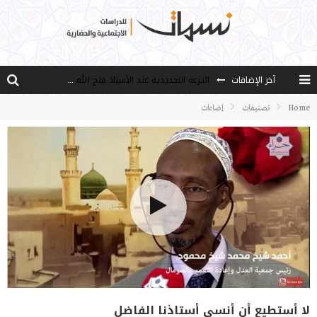
آخر الإضافات
النـزعة التجديدية عند الأستاذ فتح الله كولن
من هو فتح الله كولن مؤسس حركة الخدمة؟
Home
تصنيفات
إضاءات
كيف نصل إلى أفق إنسان “هل من مزيد”؟
الأستاذ عالما عارفا حكيما
مصادر العلم وسببه
لا أستطيع أن أنسى أستاذنا الفاضل