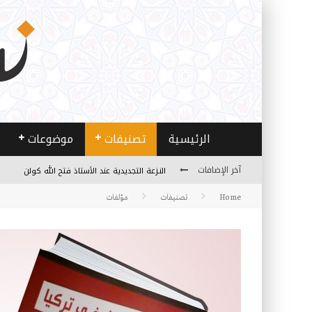
الرئيسية
تصنيفات
موضوعات
آخر الإضافات
من هو فتح الله كولن مؤسس حركة الخدمة؟
Home
تصنيفات
مؤلفات
كيف نصل إلى أفق إنسان “هل من مزيد”؟
الأستاذ عالما عارفا حكيما
مصادر العلم وسببه
النـزعة التجديدية عند الأستاذ فتح الله كولن