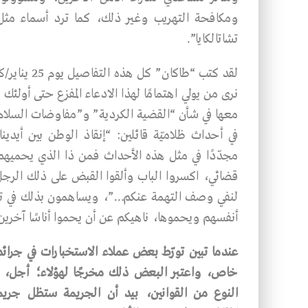
ومكافحة التهريب وغير ذلك، كما ترد أسماء مثل 
تشاتالكايا”.
نرى من يولي اهتمامًا لهذا الادعاء المفزع حتى أول
معها في شأن “القضية الكردية” و”مفاوضات السلام”، 
في أحداث ظلاميّة قائلين: “إنقاذ الوطن بين أيدي
مجدّدًا في مثل هذه الأحداث فمن ذا الذي يحميه
قضائي، اكسروا الباب وألقوا القبض على ذلك الرجل
لنفي وصف التهمة عنكم…”، ويساهمون بذلك في تنف
أنفسهم ويحموها، ناهيكم عن أن يحموا أناسًا آخرين
عندما
تبين
تورّط
بعض
عملاء
الاستخبارات
في
جرائ
خاص،
واعتبر
البعض
ذلك
مخرجًا
لهؤلاء؛
أجل،
النوع
من
القوانين،
بيد
أن
الجريمة
ستظل
جريم