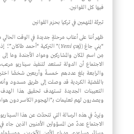
فيها كل القوانين.
تبرئة المتهمين في تركيا بحزم القوانين
ظهر أننا على أعتاب مرحلةٍ جديدة في الوقت الحالي 
“يني جاغ (
Yeni çağ
)” التركية “أحمد طاكان”؛ إذ 
مِن اسم المكان والمشاركين ومواد الأجندة وما إلى 
الاجتماع أن الدولة تستعد لتنفيذ سيناريو مرعب
والرابعة بلغ عددهم خمسةً وأربعين شخصًا اخت
بالقضيّة الكردية قد وصلت إلى طريق مسدود وأنه 
التعيينات الجديدة تستهدف تحقيق هذا الهدف و
ويصدرون لهم تعليمات بـ”الهجوم الكاسر دون هواد
ويَرِدُ في هذه الرسالة التي تتحدّث عن هذا السينا
الاجتماع عددٌ من المسؤولين الأمنيين الذين جاء 
وسائر مساعدي مدراء الأمن الآخرين، ومسؤولو 