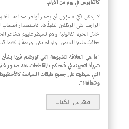
كالكابوس
في
يوم
من
الأيام
.
لا يمكن لأيّ مسؤول أن يصدر أوامر مخالفة للقانو
الواجب على الموظفين تنفيذُها، فاستصدار أصحاب الق
خلال الحزم القانونية وهم تسيطر عليهم مشاعر الخوف
يعاقبُ عليها القانون، ولو لم تكن جريمةً لما كانوا 
“
ما
هي
العلاقة
المشبوهة
التي
تورطتم
فيها
بشأن
شريفًا
لتعيينه
في
شُعَبِكم
بالمقاطعات
عند
صدور
قان
التي
سيطرت
على
جميع
طبقات
السياسة
كالأخطبوط
وشفافة
!
“
.
فهرس الكتاب