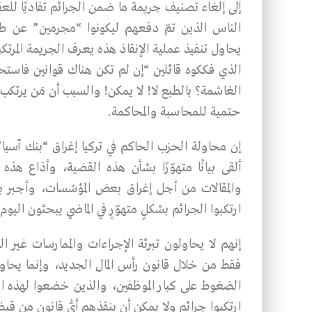
إلى إلغاء تصنيف جريمة ما ضمن الجرائم تفاديًا للعق
الناس الذين تمّ دفعهم ليكونوا “مجرمين” عن طريق
يحاول تنفيذ عملية الإنقاذ هذه يعرف الجريمة المرت
الذي فككوه قائلين “إن لم تكن هناك قوانين فاستحدِث
الغاشمة؟ بالطبع لا! لا يمكن! والسبب أن مَن يرتكب
حتمية للمحاسبة والمحاكمة.
إن محاولة الحزب الحاكم في تركيا إغراق “بنك آسيا” 
ألقى بيانًا متهوّرًا بشأن هذه القضية، وأذاع هذه 
والمقالات من أجل إغراق بعض المؤسّسات، وأجبر ب
ارتكبوا الجرائم بشكلٍ متهوّرٍ في الماضي يبحثون الي
إنهم لا يحاولون تبرئة الإجراءات والممارسات غير ا
فقط من خلال قانون رأس المال الجديد، وإنما يحاولو
الضغوط على كبار الموظفين، والذين خضعوا لهذه ال
ارتكبوا جرائم ولا يمكن أن ينقذهم أيُّ قانون من قبض