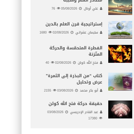
مصادر العلم وسببه
علي أونال
05/08/2026
76
إستراتيجية قرن العلم بالدين
سليمان عشراتي
02/08/2026
1680
الفطرة المتحمّسة والحركة
المتّزنة
فتح الله كولن
02/08/2026
40
كتاب “من البذرة إلى الثمرة”
عرض وتحليل
أبو بكر محمد
03/08/2026
2155
حقيقة حركة فتح الله كولن
عبد القادر الإدريسي
03/08/2026
17380