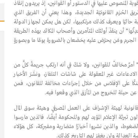
وبة المنصوص عليها في الدستور أو القوانين، إذ يريدون إنقاذ
 الحُزم القانونيّة الجديدة، وهذا يعني أن الفريق الذي
كبة حاليًا ويعرف كذلك مرتكبيها، لكن هل يمكن لجهاز الدولة
ْها” أن ينقذَ أولئك المتآمرين وأصحاب المكائد بهذه الطريقة
 الجرم ومَن يحرّض عليه يخضعان بالضرورة يومًا ما وبصورةٍ
أمرٌ مخالفٌ للقوانين، ولا شكّ في أنه ارتكب جريمةً كلُّ من
الادعاءات غير المعقولة على شاشات التلفاز، ونشَرَ الأخبار
نكًا على الإفلاس من خلال إجراءات مخالفة للقانون، فمن
وم عن حيلة للخروج من المأزق الذي وقعوا فيه.
لقانونية لهيئة الإشراف على العمل المصرفي وهيئة سوق المال
ن تبرئة الإعلام المؤيد لهم وللحكومة أيضًا، فالذين مارسوا
ضغوط، والذين نشروا أخبارًا متضاربة ومفبركة، كل هؤلاء
ة العدالة ولن يغفرَ لهم التاريخ كذلك.