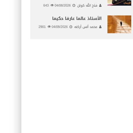
فتح الله كولن
04/08/2026
643
الأستاذ عالما عارفا حكيما
محمد أنس أركنه
04/08/2026
2901