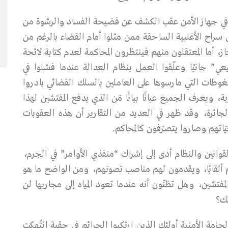
رية في جهاز الأمن عقب الكشف عن فضيحة الفساد والرشوة من
راح الأغلبية الساحقة ممن مثلوا أمام القضاء بالرغم من
از، أما المعتقلون منهم فينتظرون المحاكمة لعدم كتابة لائحة
يعي” جانبًا وعلّقوا العمل بنظام العدالة عندما فشلوا في
ضغوطات التي مارسوها على العاملين بالسلك القضائي بادروا
 ويعرف الجميع عيانًا بيانًا مَن الذي يدفع المفتشين لهذا
ائرة، وقد ظهر في العديد من التقارير أن هذه العقوبات
يّاتهم وصاروا يتصرّفون كالمحاكم.
لقوانين والنظام أدى إلى إشراك “منفذي الأوامر” في الجرم،
 ألقابًا، ويقدمون لهم مناصب تصونهم، ومن الواضح ما هو
فتشين، وهل تظنّون أنه عندما تعود المياه إلى مجاريها لن
لك؟
الحزمة الأمنية أولئك الذين ارتكبوا الجرائم في حقبة انتُهِكت