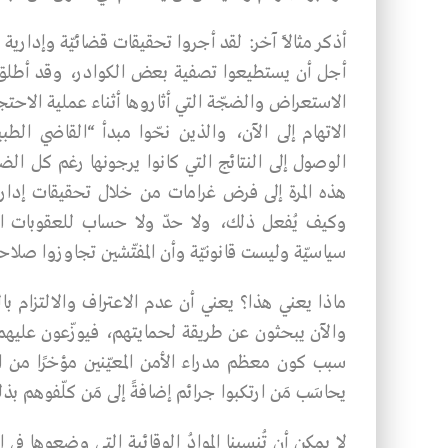
أذكر مثالًا آخر: لقد أجروا تحقيقات قضائيّة وإدا
أجل أن يستطيعوا تصفية بعض الكوادر، وقد أطلق س
الاستعراض والضجّة التي أثاروها أثناء عملية الاحتج
الاتهام إلى الآن، والذين نحّوا مبدأ “القاضي الطب
الوصول إلى النتائج التي كانوا يرجونها رغم كل ال
هذه المرة إلى فرض غرامات من خلال تحقيقات إدارية،
وكيف يُفعل ذلك، ولا حدّ ولا حساب للعقوبات الج
سياسيّة وليست قانونيّة وأن المفتّشين تجاوزوا صلاح
ماذا يعني هذا؟ يعني أن عدم الاعتراف والالتزام با
والآن يبحثون عن طريقة لحمايتهم، فيوزّعون عليهم
سبب كون معظم مدراء الأمن المعيّنين مؤخرًا من الم
يحاسَب مَن ارتكبوا جرائم إضافةً إلى مَن كلّفوهم بذ
لا يمكن أن تُنسينا الموادُ الوقائية التي وضعوها في 