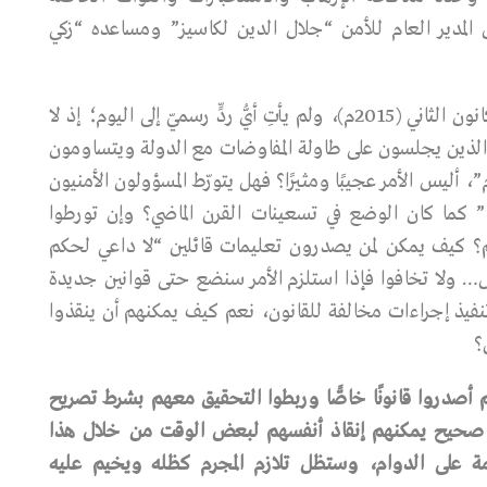
المدير العام للأمن “جلال الدين لكاسيز” ومساعده “زكي
لقد كتب “طاكان” كل هذه التفاصيل يوم 25 يناير/كانون الثاني (2015م)، ولم يأتِ أيُّ ردٍّ رسميّ إلى اليوم؛ إذ لا
ئك الذين يجلسون على طاولة المفاوضات مع الدولة ويتساومون
أليس الأمر عجيبًا ومثيرًا؟ فهل يتورّط المسؤولون الأمنيون
نا” كما كان الوضع في تسعينات القرن الماضي؟ وإن تورطوا
م؟ كيف يمكن لمن يصدرون تعليمات قائلين “لا داعي لحكم
… ولا تخافوا فإذا استلزم الأمر سنضع حتى قوانين جديدة
يذ إجراءات مخالفة للقانون، نعم كيف يمكنهم أن ينقذوا
؟
م
أصدروا
قانونًا
خاصًّا
وربطوا
التحقيق
معهم
بشرط
تصريح
صحيح
يمكنهم
إنقاذ
أنفسهم
لبعض
الوقت
من
خلال
هذا
ة
على
الدوام،
وستظل
تلازم
المجرم
كظله
ويخيم
عليه