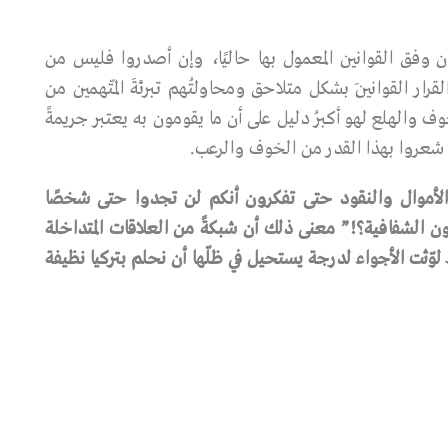
ن وفق القوانين المعمول بها حاليًا، وإن أصدروا فليس من
رار القوانينَ بشكل متلاحق ومحاولتُهم تبرئةَ المتّهمين من
 والهلع لهو أكبرُ دليل على أن ما يقومون به يعتبر جريمةً
قد شعروا بهذا القدر من الخوف والرعب.
الأموال
والنقود
حتى
تفكرون
أنكم
لن
تجدوا
حتى
شخصًا
ون
الشفافية؟
!”
معنى
ذلك
أن
شبكةً
من
العلاقات
المتداخلة
لوّثت
الأجواء
لدرجة
يستحيل
في
ظلّها
أن
نحلم
بتركيا
نظيفة