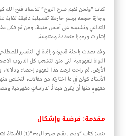
كتاب “ونحن نقيم صرح الروح” للأستاذ فتح الله كول
وجازة حجمه يرسم خارطة تفصيلية دقيقة لغاية ع
المتداعي وتشييده على أسس متينة. ومن ثم فكل مفهو
إشارات ورموزا متعددة ومتنوعة.
وقد تصدت باحثة قديرة ورائدة في التفسير المصطل
النواة المفهومية التي منها تتشعب كل الدروب الاصط
الأرض. ثم راحت ترصد هذا المفهوم إحصاء ودلالة، و
الأستاذ كولن في ما اختارته من مقالات، لتخلص منها 
مفهومٍ منها أن يكون ميدانًا لدراساتٍ مفهومية وم
مقدمة: فرضية وإشكال
يتميز كتاب “ونحن ن