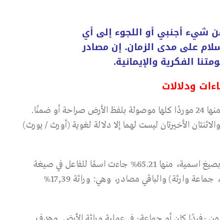
ن شيء أجنبي أو اللجوء إلى أي
سلام على مدى الزمان. إن مصادر
نا الفكرية والإيمانية.
ورد مفهوم الوراثة في هذه النصوص الثلاثة 27 مرة. منها 24 موردًا كلها موصولة بلفظ الأرض صراحة أو ضمنًا.
اثنتان الأخيرتان ليست لهما إلا دلالة لغوية (أورث / يورث)
92% من الاستعمالات الاصطلاحية للمفهوم وردت بصيغ اسمية، منها 65.21% جاءت اسمًا للفاعل في صيغة
المفرد (وارث) أو صيغة الجماعة (وارثو الأرض، ورثة، جماعة وارثة) والباقي مصادر، وهي: وراثة 17,39%
مؤمن -فردًا كان أو جماعة- في عملية وراثة الأرض. وهدف