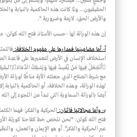
وَجَمْعٍ معين… فيُستَرد منهم، ويُسَلَّم إلى من يكونو
الحقيقيون… ولما كانت هذه الحاكمية بالنيابة والخ
والأرض الحق، لازمة وضرورية “.
إن هذه الوراثة لها -حسب الأستاذ فتح الله كولن-
أ- أما مضامينها فمدارها على مفهوم الخلافة:
فالتمث
استخلاف الإنسان في الأرض لتعميرها على قاعدة الصلاح
لهذه الوراثة، وهذه الخلافة، أو الحاكمية بالنيابة
أيضا بالوراثة السماوية التي تبدأ من اللجوء إلى الل
بـ- وأما مجالاتها فاثنان:
الحركية والفكر: فهما الكلمت
فتح الله كولن: “نحن نلخص خط كفاحنا كورثـة الأرض 
عبر الحركية والفكر”. أو هو الإيمان والعمل، والن