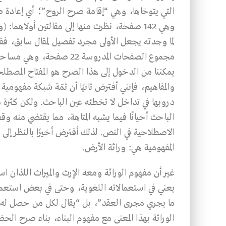
التي يتوخاها، وهي “إقامة صرح الروح”؛ أي إعادة
وهي 142 صفحة، نظرت منها إلى مقالتين أولاهما
لما وجدته يجعل الأولى مجرد تفصيل لمقال سابق، فق
مجموع الصفحات المدروسة 22 
يمكننا من الدخول إلى هذا الصرح هو المفتاح المصطلحي
والمفاهيم، فإنني أفترض ثانيًا أن ثمّة شبكة مفهوم
دروبها في تداخل لا تخطئه عين الباحث. ولكن كثرة 
الباحث أحيانًا فيما يشبه المتاهة، مما يقتضي منه وق
الاصطلاحية في النص. لذلك أفترض أخيرًا بالنظر إلى 
المفهومية هي: وراثة الأرض.
غير أن مفهوم الوراثة ومعه الإرث والميراث اللذان اس
يعني في استعمالاته اللغوية، وحتى في بعض استعمالات
ما يجري مجرى العقد”، بل “يقال لكل من حصل له
الوراثة بهذا المعنى مع مفهوم البناء، بناء صرح ال