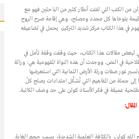
ن من الكتب التي لفتت أنظار كثير من الباحثين فهو مع
ظيمة يتوخاها كل مجدد ومصلح، وهي إقامة صرح الروح
م في هذا الكتاب مركز شديد التركيز، يحمل في تضاعيفه
حي لبعض مقالات هذا الكتاب، حيث وقفت وقفة تأمل في
لاحية في النص. ووجدت أن هذه النواة المفهومية هي: وراثة
تسبر غور صفات ورثة الأرض الثمانية التي استعرضها
إلى جملة من المفاهيم التي تُشكِّل امتدادات يصلح كلّ
صطلحية عميقة في فكر الأستاذ كولن على حد وصف الكاتبة.
المقال:
قيم صرح الروح”(1) للأستاذ فتح الله كولن، بالكثافة العلمية الشديدة، بسبب حجم الغاية