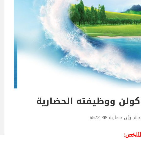
كولن ووظيفته الحضارية
جلة
,
رؤى حضارية
5572
الملخص: