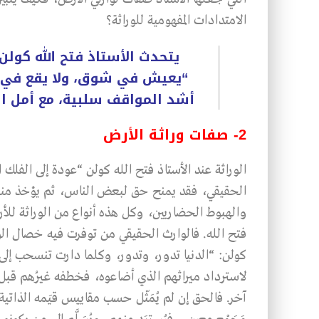
الامتدادات المفهومية للوراثة؟
يتحدث الأستاذ فتح الله كولن
“يعيش في شوق، ولا يقع في 
أشد المواقف سلبية، مع أمل ا
2- صفات وراثة الأرض
الوراثة عند الأستاذ فتح الله كولن “عودة إلى الفلك 
الحقيقي، فقد يمنح حق لبعض الناس، ثم يؤخذ منهم
والهبوط الحضاريين، وكل هذه أنواع من الوراثة للأر
فتح الله. فالوارث الحقيقي من توفرت فيه خصال الوراث
كولن: “الدنيا تدور، وتدور، وكلما دارت تنسحب إلى 
لاسترداد ميراثهم الذي أضاعوه، فخطفه غيرُهم قبل
آخر. فالحق إن لم يُمَثّل حسب مقاييس قيَمه الذاتية