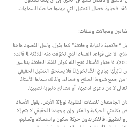
ن الأسبق والأفضل نسبيًا في الخير، إلى أن ينشأ الممثلون
لافة، فحيازة خصال التمثيل التي يريدها صاحبُ السماوات
 مضامين ومجالات وصفات:
يل “حاكمية بالنيابة وخلافة” كما يقول. ولعل المقصود هاهنا
، لا على قواعد الفساد الذي تخوّفت منه الملائكة لما قالت:
أَتَجْعَلُ فِيهَا مَنْ يُفْسِدُ فِيهَا وَيَسْفِكُ الدِّمَاءَ(البقرة:30). فاختيار الأستاذ فتح الله كولن للفظ الخلافة يتناسق
مع شرط الصلاح الذي جعلته الآية مناطًا لوراثة الأرض يَرِثُهَا عِبَادِيَ الصَّالِحُونَ فلا يستحق التمثيل الحقيقي
 إلا من جمع شروط الصلاح وخصاله. ولذلك سماها الأستاذ
ه تعالى لا من دعوى ندعيها، أو مصالح دنيوية نصيبها.
ان الجامعتان للصفات المطلوبة لوراثة الأرض. يقول الأستاذ
بكلمتي الحركية والفكر. وإن وجودنا الحقيقي لا يتم إلا
ظر والتطبيق. فالفكر بدون حركة سكون واستسلام وتسليم،