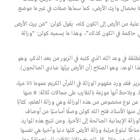
اها بخصال وارث الأرض، كما سماها صفات في غير ما موضع.
اعلية من الأرض إلى الكون كله، يقول كولن: “مَن يـرث الأرض
 حاكمة في الكون كذلك”، وهذا ما يسميه كولن: “وراثة
لمطلقة في وعد الله الذي كتبه في الزبور من بعد الذكر، وهو
ا الوعد: وهو الصلاح (أن الأرض يرثها عبادي الصالحون).
وهذا الشرط الجامع فصلته آيات كثيرة في الكتاب العزيز. فقد ورد مفهوم الوراثة في القرآن الكريم عموما 35 مرة،
68.57% منها تتعلق بوراثة الناس للأرض، أي 23 مرة. ويلاحظ أنها موزعة بالتقارب على مجالات ثلاثة: 8 منها
 في الدنيا، و7 موارد تتحدث عن نوع مخصوص من هذه الوراثة وهي وراثة العلم، كتابًا
منها الأستاذ فتح الله كولن وصفًا أساسيًا من أوصاف
ة تتعلق بامتداد الوراثة الإيمانية الصالحة إلى الآخرة. ومن تتبع هذه الموارد
ناطًا لبلوغ مرتبة وراثة الأرض كلها دنيا وآخرة هي نفسها
ين ذلك من خلال كل الصيغ والاشتقاقات المستعملة؟ وما