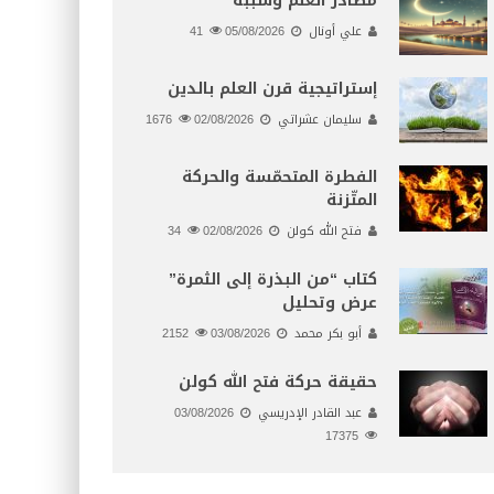
مصادر العلم وسببه
علي أونال
05/08/2026
41
إستراتيجية قرن العلم بالدين
سليمان عشراتي
02/08/2026
1676
الفطرة المتحمّسة والحركة
المتّزنة
فتح الله كولن
02/08/2026
34
كتاب “من البذرة إلى الثمرة”
عرض وتحليل
أبو بكر محمد
03/08/2026
2152
حقيقة حركة فتح الله كولن
عبد القادر الإدريسي
03/08/2026
17375