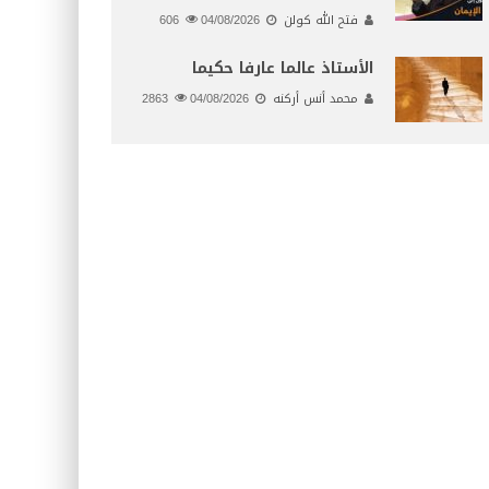
فتح الله كولن
04/08/2026
606
الأستاذ عالما عارفا حكيما
محمد أنس أركنه
04/08/2026
2863