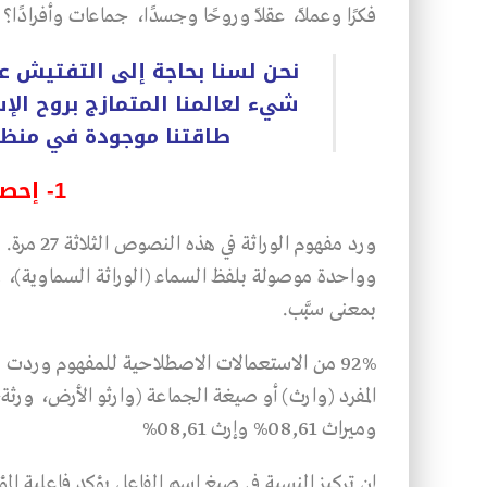
فكرًا وعملاً، عقلاً وروحًا وجسدًا، جماعات وأفرادًا؟
نحن لسنا بحاجة إلى التفتيش ع
شيء لعالمنا المتمازج بروح الإ
طاقتنا موجودة في منظومت
1- إحصاءات ودلالات
وواحدة موصولة بلفظ السماء (الوراثة السماوية)، وال
بمعنى سبَّب.
وميراث 08,61% وإرث 08,61%
إن تركيز النسبة في صيغ اسم الفاعل يؤكد فاعلية ال