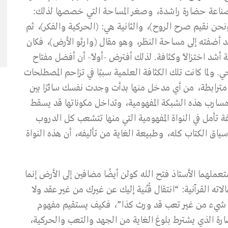
 صناعة حضارة راشدة، وصغر المساحة التي خصصها لذلك:
: (ونحن نقيم صرح الروح)، والثانية هي: (الحركية والفكر)، ثم
د أضفته إلى مساحة النظر، وهو مقال (وارثو الأرض)، فكان
صفحة، وهي مساحة أشد اختزالاً وكثافة. لذلك أفترض -أولاً- أن أفضل مفتاح
. ولما كانت تلك الكثافة العلمية سببًا في تزاحم المصطلحات
ية مترابطة، من أي مدخل منها بدأت وجدت نفسك سائرًا بين
مسارب هذه الشبكة المفهومية، وتداخل مكوناتها قد يسقط
فة تأمل في النواة المفهومية التي منها تتشعب كل الدروب
سياق الكتاب كله، وطبيعة الغاية من تأليفه، أن هذه النواة
تعملهما الأستاذ فتح الله كولن أيضًا مضافين إلى الأرض إنما
ه القرآنية: “انتقال قُنْية إليك عن غيرك من غير عقد ولا
 شيء من غير تعب قد ورث كذا”، فكيف يستقيم مفهوم
حضارة الذي يشترط بلوغ الغاية من الجهد والتعب والحركية،