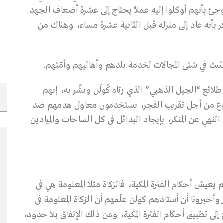
وجئ بأنهم أوكلوا إليه عملاً يحتاج إلى عشرة أضعاف الجهد
ر بأنه عاد إلى منزله قبل الثانية عشرة مساء، وهناك من
يث في شتى المجالات لخدمة بلدهم وأهاليهم وأمّتهم.
ائع “الجيل الذهبي” الذي ربّاه كُولَن وبشّر به، إنهم
موع من أجل تقريب الفجر، يستخدمون معاول هدمهم ضد
لنهي عن المنكر، بإيجاد البدائل في كل الساحات والميادين
يش أحكام الفترة المكية، فالزكاة مثلاً المعلومة هي في
وأخبرونا أن أستاذهم كولن علّمهم أن الزكاة المعلومة في
ى تطبيق أحكام الفترة المكّية، ومن ذلك الإنفاق بلا حدود،