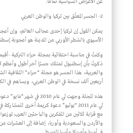
عن الأغراض السياسية تمامًا.
2- الجسر المعلّق بين تركيا والوطن العربي
يمكن القول إن تركيا إحدى عجائب العالم، وإن أعجو
الآسيوي بالشطر الأوربي من المدينة هو أعجوبة إسطن
وكنتُ في مناسبة احتفائية بمجلة حراء التركية -أ
ذكرتُ بأن إسطنبول تمتلك جسرًا آخر أطول وأعظم لأنه
والعربية، هذا الجسر هو مجلة “حراء” الثقافية الش
أربعين ألف نسخة في الوطن العربي، ويساهم في الكتابة 
هذه المجلة وجهت لي عام 10
لي عام 2011 “يوليو” دعوة كريمة أخرى للم
مع قرابة ثلاثين من المفكرين والباحثين العرب توزعو
والأردن والسعودية وأوربا، إضافة إلى العشرات من 
في أوربا وأمريكا وآسيا الوسطى.