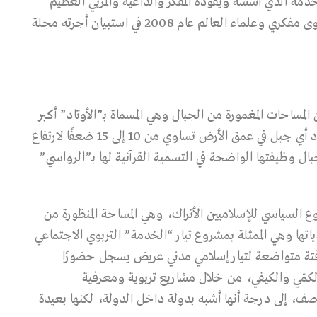
دمة الذي أسسه ويقوده المفكر والداعية والمربي العظيم
فتح الله كولن الذي حصل على المركز الأول على مستوى مفكري وعلماء العالم عام 2008 في استبيان أجرته مجلة
المساحات المغمورة من الجبال وهي المسماة بـ”الأوتاد” أكبر
من المساحة المنظورة من هذه الجبال، فإن نسبة تمدد أي جبل في عمق الأرض تساوي من 10 إلى 15 ضعفًا لارتفاع
ل وظيفتها الواضحة في التسمية القرآنية لها بـ”الرواسي”
روع السياسي للإسلاميين الأتراك، وهي المساحة المنظورة من
ياتها وهي الممثلة بمشروع تيار “الخدمة” التربوي الاجتماعي
فتة متواضعة لتيار إسلامي مدني عريض يسجل حضورًا
و الكمّي والكيفي، من خلال مشاريع تربوية ومعرفية
ف، إلى درجة أنها أشبه بدولة داخل الدولة، لكنها بعيدة