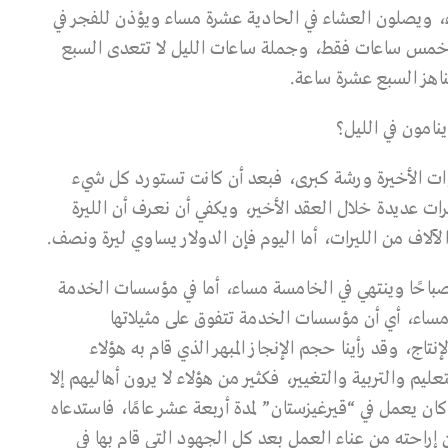
ء، ويصلون العشاء في الحادية عشرة مساء ويؤذن للفجر في
هو خمس ساعات فقط، وجملة ساعات الليل لا تتعدى السبع
اهز السبع عشرة ساعة.
نامون في الليل؟
وات الأخيرة ورشة كبرى، فبعد أن كانت تستورد كل شيء
 عديدة خلال العقد الأخير، ويكفي أن نعرف أن الليرة
آلاف من الليرات، أما اليوم فإن الدولار يساوي ليرة ونصف.
ة صباحًا وينتهي في الخامسة مساء، أما في مؤسسات الخدمة
ة مساء، أي أن مؤسسات الخدمة تتفوق على مثيلاتها
نتاج، وقد رأينا حجم الإنجاز المبهر الذي قام به هؤلاء
يم والتربية والتغيير، فكثير من هؤلاء لا يرون أهاليهم إلا
ه كان يعمل في “قيرغيزستان” لمدة أربعة عشر عامًا، فاستدعاه
إراحته من عناء العمل بعد كل الجهود التي قام بها في