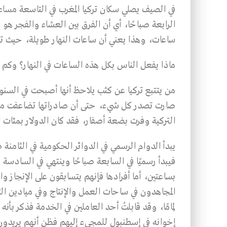
في الصيف يصلي سكان تركيا المغرب في التاسعة مسا
الرابعة صباحًا، أي أن الفرق بين العشاء والفجر 
ساعات، وهذا يعني أن ساعات النهار طويلة، حيث تن
ماذا يفعل الناس بكل هذه الساعات في النهار؟ وكم ي
من يتتبع تركيا عن كثب يلاحظ أنها أصبحت في السن
صارت تصدر كل شيء، حتى أن صادراتها تضاعفت مرات
التركية وفرت بضعة أصفار، فقد كان الدولار بمئات ال
يبدأ الدوام الرسمي في الدوائر الحكومية في الثامن
فيبدأ رسميًا في السابعة صباحًا وينتهي في السادس
بساعتين، أما أفرادها فإنهم يتسابقون على الإنجاز والإ
المجاهدون في ساحات العمل والإنتاج وفي ميادين التعل
لِمامًا، وقد قابلتُ أحد العاملين في الخدمة فذكر بأن
إخوانه في إسطنبول للمجيء إليهم فظن أنهم يريدون 