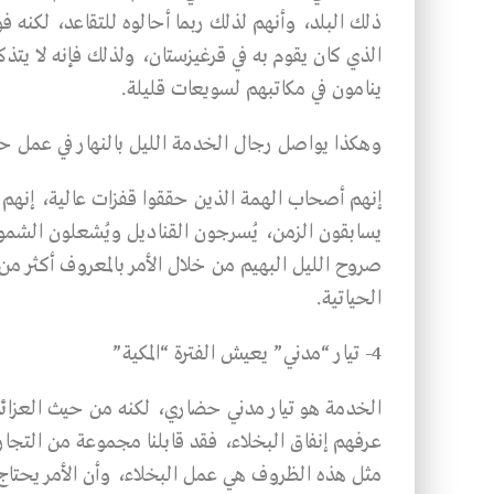
ذلك البلد، وأنهم لذلك ربما أحالوه للتقاعد، لكنه ف
الذي كان يقوم به في قرغيزستان، ولذلك فإنه لا يتذك
ينامون في مكاتبهم لسويعات قليلة.
وهكذا يواصل رجال الخدمة الليل بالنهار في عمل حث
إنهم أصحاب الهمة الذين حققوا قفزات عالية، إنهم طل
يسابقون الزمن، يُسرجون القناديل ويُشعلون الش
صروح الليل البهيم من خلال الأمر بالمعروف أكثر من ا
الحياتية.
4- تيار “مدني” يعيش الفترة “المكية”
الخدمة هو تيار مدني حضاري، لكنه من حيث العزائم يع
عرفهم إنفاق البخلاء، فقد قابلنا مجموعة من التجار 
مثل هذه الظروف هي عمل البخلاء، وأن الأمر يحتاج إل