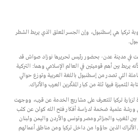
بة تركيا هي إسطنبول، وإن الجسر المعلق الذي يربط الشطر
بول.
قيمت في مدينة عدن- بحضور رئيس تحريرها نوزاد صواش قد
 يربط بين أهم قوميتين في العالم الإسلامي وهما: التركية
املة التي تصدر من إسطنبول باللغة العربية وتوزع حوالي
المتميزة فيها ثلة من كبار المفكّرين العرب والأتراك.
20 في شهر “مايو” دعوة لزيارة تركيا للتعرف على مشاريع الخدمة عن قرب، ووجهت
شاركة في ورشة علمية ضخمة لدراسة أفكار فتح الله كولن عن كثب
ا بين المغرب والجزائر ومصر وتونس والأردن واليمن ولبنان
الأتراك الذين جاؤوا من داخل تركيا ومن مناطق أعمالهم