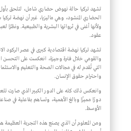
تشهد تركيا حالة نهوض حضاري شامل، لتلحق بأول د
الحضاري المنشود، وهي ماليزيا، غير أن نهضة تركيا س
ولأنها أغنى في ثرواتها البشرية والطبيعية. ونظرًا ل
عقود.
تشهد تركيا نهضة اقتصادية كبرى في عصر الركود ا
والقومي خلال فترة وجيزة، انعكست على التحسن ال
التي تُقدم له في مجالات الصحة والتعليم والاستثما
واحترام حقوق الإنسان.
وانعكس ذلك كله على الدور الكبير الذي صارت تلعبه
دورًا مميزًا وبالغ الأهمية، وتساهم بفاعلية في صن
الأوسط.
ومن المعلوم أن الذي يصنع هذه التجربة العظيمة هم