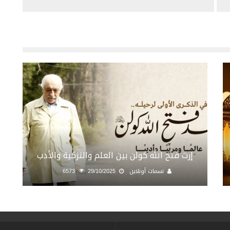
إرث فتح الله كولن بين العلم والتزكية والأدب
نسمات أونلاين
29/10/2025
6573