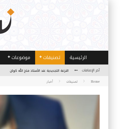
الرئيسية
تصنيفات
موضوعات
النـزعة التجديدية عند الأستاذ فتح الله كولن
آخر الإضافات
من هو فتح الله كولن مؤسس حركة الخدمة؟
Home
تصنيفات
أخبار
كيف نصل إلى أفق إنسان “هل من مزيد”؟
الأستاذ عالما عارفا حكيما
مصادر العلم وسببه