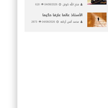
فتح الله كولن
04/08/2026
618
الأستاذ عالما عارفا حكيما
محمد أنس أركنه
04/08/2026
2873