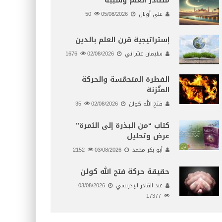
مصادر العلم وسببه
علي أونال
05/08/2026
50
إستراتيجية قرن العلم بالدين
سليمان عشراتي
02/08/2026
1676
الفطرة المتحمّسة والحركة
المتّزنة
فتح الله كولن
02/08/2026
35
كتاب “من البذرة إلى الثمرة”
عرض وتحليل
أبو بكر محمد
03/08/2026
2152
حقيقة حركة فتح الله كولن
عبد القادر الإدريسي
03/08/2026
17377