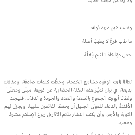
ولا زَكا مَنْ مَجْدهُ حديثُ
ونسب لابن دريد قوله:
ما طابَ فرعٌ لا يطيبُ أصلهُ
حمى مؤاخاةَ اللئيمِ فِعْلُهُ
لطالما زارت الوفود مشاريع الخدمة، وخطَّت كلمات صادقة، ومقالات
بديعة، في بيان تميُّز هذه النقلة الحضارية عن غيرها، مبنًى ومعنًى؛
ولطالما أبهِرت الجموع بالسعة والعدد والجودة والدقة… فلهجت
الأفئدةُ بالدعاء للمولى الجليل أن يحفظ القائمين عليها، ويجزل لهم
المثوبة والأجر، وأن يكتب انتشار تلكم الآثار في ربوع الإسلام مشرقا
ومغربا.