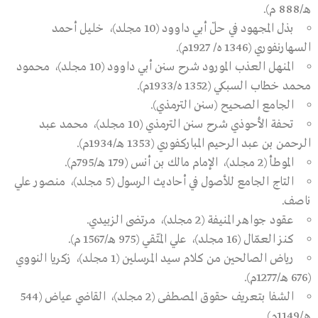
هـ/888 م).
بذل المجهود في حلّ أبي داوود (10 مجلد)، خليل أحمد
السهارنفوري (1346 ه/ 1927م).
المنهل العذب المورود شرح سنن أبي داوود (10 مجلد)، محمود
محمد خطاب السبكي (1352 ه/1933م).
الجامع الصحيح (سنن الترمذي).
تحفة الأحوذي شرح سنن الترمذي (10 مجلد)، محمد عبد
الرحمن بن عبد الرحيم المباركفوري (1353 هـ/1934م).
الموطأ (2 مجلد)، الإمام مالك بن أنس (179 هـ/795م).
التاج الجامع للأصول في أحاديث الرسول (5 مجلد)، منصور علي
ناصف.
عقود جواهر المنيفة (2 مجلد)، مرتضى الزبيدي.
كنز العمّال (16 مجلد)، علي المتّقي (975 هـ/1567 م).
رياض الصالحين من كلام سيد المرسلين (1 مجلد)، زكريا النووي
(676 هـ/1277م).
الشفا بتعريف حقوق المصطفى (2 مجلد)، القاضي عياض (544
هـ/1149م).