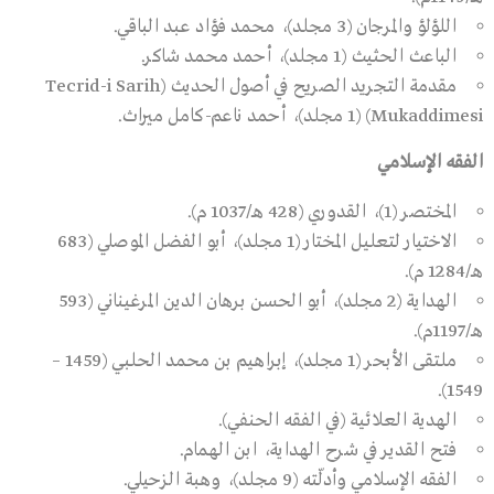
اللؤلؤ والمرجان (3 مجلد)، محمد فؤاد عبد الباقي.
الباعث الحثيث (1 مجلد)، أحمد محمد شاكر.
مقدمة التجريد الصريح في أصول الحديث (Tecrid-i Sarih
Mukaddimesi) (1 مجلد)، أحمد ناعم-كامل ميراث.
الفقه الإسلامي
المختصر (1)، القدوري (428 هـ/1037 م).
الاختيار لتعليل المختار (1 مجلد)، أبو الفضل الموصلي (683
هـ/1284 م).
الهداية (2 مجلد)، أبو الحسن برهان الدين المرغيناني (593
هـ/1197م).
ملتقى الأبحر (1 مجلد)، إبراهيم بن محمد الحلبي (1459 –
1549).
الهدية العلائية (في الفقه الحنفي).
فتح القدير في شرح الهداية، ابن الهمام.
الفقه الإسلامي وأدلّته (9 مجلد)، وهبة الزحيلي.