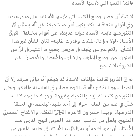
قائمة الكتب التي درَّسها الأستاذ
لا شكَّ أنَّ حصر جميع الكتب التي درَّسها الأستاذ، على مدى عقود،
وفي أفواج متعاقبة، يكاد يكون أمرا مستحيلا؛ غير أنَّه يسجَّل أنَّ
الكثير منها درَّسه الأستاذ مرات عديدة، على أفواج مختلفة؛ ثمَّ إنَّ
الأستاذ -لولا مراعاته لملكات وقدرات طلبته- لكان الشأن غير هذا
الشأن، ولكَم عبر عن رغبته في تدريس جميع ما اشتهر في فنٍّ من
الفنون، من جميع المذاهب والمشارب والأعصار والأمصار؛ لكن
الظروف لا تسمح.
ثم إنَّ القارئ لقائمة مؤلفات الأستاذ قد يتوهَّم أنَّه تراثي صرف، إلاَّ أنَّ
الصواب هو التذكير بأنَّه قد التهم مصادر في الفلسفة والفكر، وحتى
الكثير من كتب الفيزياء والكمياء وغيرها؛ وهو كلما وجد كتابا ذا
شأن في علم من العلم، حوَّله إلى أحد طلبته ليلخِّصه في الحلقة
الدراسية؛ وبهذا جمع بين الالتزام التراثيِّ المكثف، والانفتاح العصريَّ
الممنهج. ولعلَّ من المناسب -بعد هذا العرض لمنهج الدرس عند
الأستاذ- أن نورد قائمة أولية لِما درَّسه الأستاذ في حلقه، داعين من