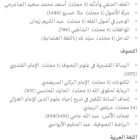
الفقه الحنفي وأدلّته (3 مجلد)، أسعد محمد سعيد الصاغرجي.
مرآة الأصول (1 مجلد)، ملاّ خسرَو (1480).
الوجيز في أصول الفقه (1 مجلد)، عبد الكريم زيدان.
الموافقات (4 مجلد)، الشاطبي (780).
المدخل (1 مجلد)، سيّد بك (باللغة العثمانية).
التصوف
الرسالة القشيرية في علوم التصوف (1 مجلد)، الإمام القشيري
(1072).
المكتوبات (2 مجلد)، الإمام الربّاني السرهندي.
الرعاية لحقوق الله (1 مجلد)، الحارث المحاسبي (857).
إتحاف السادة المتّقين في شرح إحياء علوم الدين للإمام الغزالي
(14 مجلد)، مرتضى الزبيدي.
نفحات الأُنْس، عبد الله جامي (898/1492).
الرياضة التصوفية، عبد الحكيم الأرواسي.
اللغة العربية