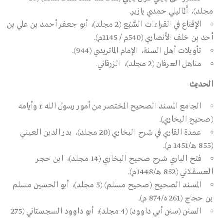
مجلد)، أَلْماليلي حمدي يازير.
الإقناع في القراءات السَّبْع (2 مجلد)، أبو جعفر أحمد بن علي بن
أحد بن خلف الأنصاري (540م / 1145م).
تأويلات أهل السنة، الإمام الماتريدي (944).
مناهل العرفان (2 مجلد)، الزرقاني.
الحديث
الجامع المسند الصحيح المختصر من أمور رسول الله r وأيامه
(صحيح اليخاري).
عمدة القاري في شرح البخاري (20 مجلد)، بدر الدين العيني
(855 هـ/1451 م).
فتح الباري شرح صحيح البخاري (14 مجلد)، ابن حجر
العسقلاني (852 هـ/1448م).
المسند الصحيح (صحيح مسلم) (5 مجلد)، أبو الحسين مسلم
بن حجاج (261 ه/874 م).
السنن (سنن أبي داوود) (4 مجلد)، أبو داوود السجستاني (275