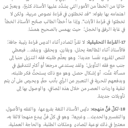
خاليًا من الخطأ من الأمور التي يشدِّد عليها الأستاذ كثيرًا، ويعبِّر عن
اهتمامه بها بقوله: “قد تخطئون في قراءة نصوص عربية، ولكن لا
تخطئوا في قراءة الآيات”. وإذا ما أخطأ الطالب صحَّح الأستاذ الخطأ
في غاية الرفق والخجل؛ حيث يهمس بالصحيح همسًا.
17-
القراءة التحقيقية
:
لا تقرأ المصادر أثناء الدرس قراءة رتيبة جافة؛
فالأستاذ أثناء المطالعة يحلل، ويقارن، ويحقق، وينقد… فيعطي
للنص المقروء نفَسا جديدا؛ وهو يعلِّم طلبته فقه التنزيل جنبا إلى
جنب مع فقه التأويل؛ ولقد يستدعي مرجعا أو أكثر للتدقيق في
مسألة عنَّت، أو إشكال حصل. وهو مع ذلك يستحثُّ فكر طلبته،
ويدفعهم للحرية في التعبير عن الرأي بأدب جمٍّ. ويحرص على أن يتم
تنقية واردات العصر من خلال هذه المصافي، والوصول بها إلى
تأويلات جديدة.
18-
لكلّ فنٍّ منهجه
:
درَّس الأستاذ اللغة بفروعها، والفقه والأصول،
والتفسير والحديث… وغيرها؛ وهو في كلّ فنٍّ يبدع منهجا لائقا به،
معتبرا في ذلك نوعية المصادر، وملكات الطلبة، والحاجة العملية،