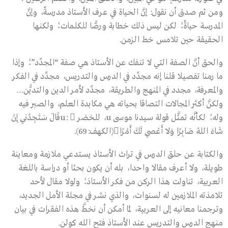
ومن ثم صدق أن نقول: إنَّ الحياة في عرف الأستاذ مدرسةٌ، وإنَّ
المدرسة حياةٌ؛ لكن ليس ذلك خطابة ورصًّا للكلمات؛ ولكنها
الحقيقة حين تلامس خط الزمن.
والحق أنَّ الصفة التي لا تنفك عن الأستاذ هي صفة “المجدِّد”؛ وإذا
ما رمنا تفصيلا قلنا إنه مجدِّد في الدرس والتدريس، مجدِّد في الفكر
والمعرفة، مجدد في المنهج والطريقة، مجدِّد لأمر الدين والتديُّن…
ولكنَّ أكثر المجالات التصاقا بحياته هي مكابدة العلم، والصبر فيه
وله؛ لكأنَّه تمثَّل قولة سيدنا موسى u، للخضر u: قَالَ سَتَجِدُنِي إِنْ
شَاءَ اللهُ صَابِرًا وَلاَ أَعْصِي لَكَ أَمْرًا(الكهف:69).
والكتابة عن حلق الدرس في تراث الأستاذ يستدعي ملازمة ومعاينة
طويلة، ولا أعرف مقالا واحدا، بله أن يكون بحثا أو دراسة باللغة
العربية، تناولت هذا الركن من فكر الأستاذ؛ ولولا مقال لأحد
تلامذته الملازمين له لسنوات، والذي نشر في مجلة الأمل الجديد،
وترجمنا معانيه إلى العربية، لَما أمكن أن نخطَّ هذه الفقرات في بيان
منهج الدرس والتدريس عند الأستاذ فتح الله كولن.