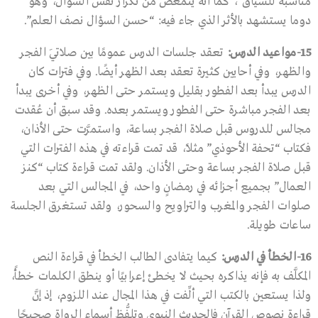
مناسبة للسياق”، كما أنَّه يتمعَّض من تكرار نفس السؤال، وهو
دوما يستشهد بالأثر الذي جاء فيه: “حسن السؤال نصف العلم”.
15-
مواعيد الدرس
:
تعقد جلسات الدرس عمومًا بين صلاتَي الفجر
والظهر، وفي أحايين كثيرة تعقد بعد الظهر أيضًا. وفي فترات كان
الدرس يبدأ بعد الفطور بقليل ويستمر حتى الظهر، وفي أخرى يبدأ
بعد الفجر مباشرة حتى الفطور ويستمر بعده. وقد سبق أن عُقدت
مجالس للدروس قبل صلاة الفجر بساعة، واستمرَّت حتى الأذان،
فكتاب “تحفة الأحوذي” مثلاً، قد تمت قراءته في هذه الفترات التي
قبل صلاة الفجر بساعة وحتى الأذان. ولقد تمت قراءة كتاب “كنز
العمال” بجميع أجزائه في رمضانٍ واحد، في المجالس التي بعد
صلوات الفجر والمغرب والتراويح والسحور، ولقد تستغرق الجلسة
ساعات طويلة.
16-
الخطأ في الدرس
:
كيما يتفادى الطالب الخطأ في قراءة النص
المكلَّف به فإنه يذاكره بحيث لا يخطئ إعرابيًا أو ينطق الكلمات خطأً،
ولذا يستعين بالكتب التي ألِّفت في هذا المجال عند اللزوم، إذ إنَّ
قراءة نصوص القرآن فالحديث النبوي وتلفُّظ أسماء الرواة صحيحًا