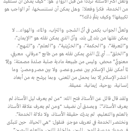
ولعلَّ أكثر الأسئلة تردُّدا من قبل الزوار، هو: “كيف يمكن أن نستفيد
من الخدمة، فكرا وفعلا؛ وهل يمكن أن نستنسخها، أم الواجب هو
تكييفها؟ وكيف يتمُّ ذلك؟”
ولعلَّ الجواب يكمن في أنَّ الشجر، والتراب، والماء، والهواء… لا
يمكن نقلها من بلد إلى بلد، وأنَّ الذي يمكن نقله هو “الإيمان”،
و”المعرفة”، و”الحكمة”، و”الخرِّيتية”، و”العلم”، و”المنهج”،
و”الخلق”… أي إنَّ الذي يمكن نقله هو من طابع “عرفاني، معرفي،
معنويٍّ” محض، وليس من طبيعة مادية صلبة صلدة مصمتة؛ وإلاَّ
لَما أمكن نقل الإسلام بين عصر وعصر، ولا بين مصر ومصر؛ وما
انتشر الإسلام إلا بما يحمل من المعنى، وبما يرشح به من أبعاد
إنسانية، روحية، إيمانية، عميقة.
ولقد قال قائل عن الأستاذ فتح الله: “من لم يعرف ليل الأستاذ لم
يعرف الأستاذ”؛ ويصدق أن نضيف: “ومن لم يعرف علاقة الأستاذ
بالعلم والتعليم، لم يدرك حقيقة الأستاذ، ولا دلالة الخدمة”.
ونختصر الخدمة في تعريف موجز، فنقول: “هي الحياة، حين تتبدَّى
في صورة: مدرسةٍ للوحي المبين، والخلق المتين، والعلم الرصين”.