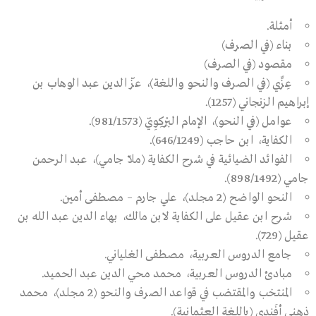
أمثلة.
بناء (في الصرف)
مقصود (في الصرف)
عِزِّي (في الصرف والنحو واللغة)، عزّ الدين عبد الوهاب بن
إبراهيم الزنجاني (1257).
عوامل (في النحو)، الإمام البِرْكِوِيّ (981/1573).
الكفاية، ابن حاجب (646/1249).
الفوائد الضيائية في شرح الكفاية (ملاّ جامي)، عبد الرحمن
جامي (898/1492).
النحو الواضح (2 مجلد)، علي جارم – مصطفى أمين.
شرح ابن عقيل على الكفاية لابن مالك، بهاء الدين عبد الله بن
عقيل (729).
جامع الدروس العربية، مصطفى الغلياني.
مبادئ الدروس العربية، محمد محي الدين عبد الحميد.
المنتخب والمقتضب في قواعد الصرف والنحو (2 مجلد)، محمد
ذهني أفَندي (باللغة العثمانية).