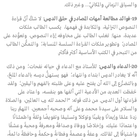
والسياق الزماني والمكانيِّ… وغير ذلك.
19-
فوائد مطالعة أمهات المصادر في حلق الدرس
:
لا شكَّ أنَّ قراءة
النصوص التراثية، والمكابدة في فهمها، يكسب الطالب ملكات
عديدة، منها: تغلب الطالب على مخاوفه إزاء النصوص، وتعوُّده على
المصادر؛ وتطوير ملكات القراءة السلسة المنسابة؛ والتمكُّن الطالب
من التبحر في الكتب الأساسية أكثر فأكثر.
20-
الدعاء والدرس
:
للأستاذ مع الدعاء في حياته نفحات؛ ومن ذلك
أنَّه لا يغادر الدرس ابتداء وانتهاء؛ فهو يستهلُّ درسه بالدعاء الملحِّ،
وبالتضرُّع إلى الله أن يفتح عليه وعلى طلبته بالفهم واليقين؛ ولقد
حُفظت العديد من الأدعية التي ألفها هو بنفسه، واعتاد على
قراءتها أول الدرس. من ذلك قوله: “الحمد لله رب العالمين، والصلاة
والسلام على سيدنا محمد وعلى آله وصحبه أجمعين، اللهمَّ ربنا
زدنا علمًا وإيمانًا ويقينًا وتوكلاً وتسليمًا وتفويضًا وثقةً واطمئنانًا
واعتمادًا عليك، وإخلاصًا ووفاءً وصداقةً ومعرفةً ومحبةً وعشقًا
واشتياقًا إلى لقائك، وعفةً وعصمةً وفطانةً وحكمةً وحافظةً دائمةً،