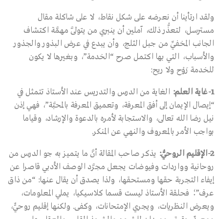
ولقد ارتأينا أن نعرضه على شكل نقاط، لا على شاكلة مقال
مسترسل، لتعذُّر ذلك، آملين أن ينبري من يتولَّى مهمَّة اكتشاف
الجانب المخفيِّ من جبل الثلج، وأن يبدع في عرض البذور والجذور
والأسباب، التي بها اكتمل صرح “الخدمة”، وبغيرها لا يكون
للخدمة رَوْح ولا ريح:
1-
غاية العلم
:
الغاية من الدرس والتدريس عند الأستاذ تتمثل في
“إيصال الإيمان إلى أفق المعرفة، وتعميق المعرفة بالمحبَّة”، فهي إذن
نيل رضا الله تعالى، والاستجابة لأمره بالدعوة والإرشاد، وقياما
بواجب الأمر بالمعروف والنهي عن المنكر.
2-
الإقليم الروحيُّ
:
يذكر صاحب المقالة أنَّ ما يتميز به جو الدرس من
روحانية وواردات وفيوضات يجعل مجرَّد الوصف الأدبي قاصرا عن
إيفاء التجربة حقها ومستحقها، ولذا يصدق أن يقال عنها: “من ذاق
عرف”؛ فحلقة الأستاذ ليست قسما كلاسيكيا، يملي المعلومات،
ويعرض النظريات، ويجري الإمتحانات، وكفى. ولكنها إقليم روحيٌّ،