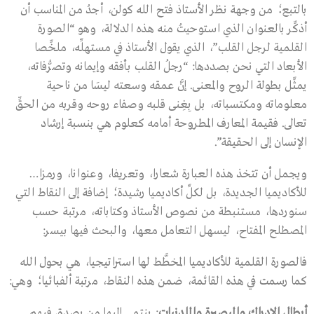
بالتبع؛ من وجهة نظر الأستاذ فتح الله كولن، أجدُ من المناسب أن
أذكِّر بالعنوان الذي استوحيتُ منه هذه الدلالة، وهو “الصورة
القلمية لرجل القلب”، الذي يقول الأستاذ في مستهلِّه، ملخِّصا
الأبعاد التي نحن بصددها: “رجلُ القلب بأفقه وإيمانه وتصرُّفاته،
يمثِّل بطولة الروح والمعنى. إنَّ عمقه وسعته ليسَا من ناحية
معلوماته ومكتسباته، بل بِغِنى قلبه وصفاء روحه وقربه من الحقِّ
تعالى. فقيمة المعارف المطروحة أمامه كعلوم هي بنسبة إرشاد
الإنسان إلى الحقيقة”.
ويجمل أن تتخذ هذه العبارة شعارا، وتعريفا، وعنوانا، ورمزا…
للأكاديميا الجديدة، بل لكلِّ أكاديميا رشيدة؛ إضافة إلى النقاط التي
سنوردها، مستنبطة من نصوص الأستاذ وكتاباته، مرتبة حسب
المصطلح المفتاح، ليسهل التعامل معها، والبحث فيها بيسر:
فالصورة القلمية للأكاديميا المخطَّط لها استراتيجيا، هي بحول الله
كما رسمت في هذه القائمة، ضمن هذه النقاط، مرتبة ألفبائيا؛ وهي:
أبطال الإدراك والبصيرة واللدنيات
: ينتمي إليها من يصدق فيهم