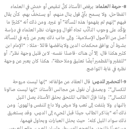
8-
حرمة العلماء
:
يرفض الأستاذ كلَّ تنقيص أو خدش في العلماء
الفطاحل، ولا يسمح بأيِّ قول ينال منهم، أو يستخفُّ بهم، كأن يقال
فيهم “إنهم لم يفهموا هذه المسألة” أو غيره. ومن ذلك أنه “كثيرًا ما
يؤكِّد على وجوب التأدُّب تجاه أقوال ووجهات نظر العلماء في دراسة
أصل من الأصول الإسلامية؛ وإلى جانب ذلك يعبر عن رأيه في المسألة،
بشرط أن يوافق محكمات الدين ولايناقضها قائلاً -مثلا-: “الإمام ابن
كثير هكذا قال، إلاَّ أن هناك -قاصدًا نفسه- لابن قليل وجهة نظر”، أو
“للفقير والقطمير أيضًا تعليق وملاحظة”، هكذا كان يعبر عن وجهة
نظره في غاية التواضع.
9-
التحضير للدرس
:
قال العقاد عن مؤلفاته: “إنها ليست مروحة
للكسالى”؛ ويصدق أن نقول عن مجالس الأستاذ: “إنها ليست صالونا
للكسالى”؛ ولذا فإنَّ الطالب الملتحق بحلق الأستاذ يصل الليل
بالنهار، ولا يلتفت إلى تعب ولا مرض ولا داع للنفس والهوى؛ ومن
ذلك أنه “يذاكر الطالب جيدًا قبل المجيء إلى الدرس، وقد يستغرق
ذلك سواد الليل كله؛ حيث يحلل العبارات ويحاول فهمها،
مستعينًا بالمنجد، والمعجم الوسيط، ولسان العرب، وتاج العروس