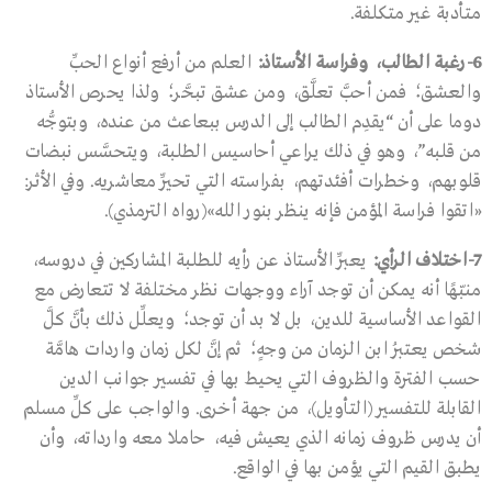
متأدبة غير متكلفة.
6-
رغبة الطالب، وفراسة الأستاذ
:
العلم من أرفع أنواع الحبِّ
والعشق؛ فمن أحبَّ تعلَّق، ومن عشق تبحَّر؛ ولذا يحرص الأستاذ
دوما على أن “يقدِم الطالب إلى الدرس ببعاعث من عنده، وبتوجُّه
من قلبه”، وهو في ذلك يراعي أحاسيس الطلبة، ويتحسَّس نبضات
قلوبهم، وخطرات أفئدتهم، بفراسته التي تحيِّر معاشريه. وفي الأثر:
«اتقوا فراسة المؤمن فإنه ينظر بنور الله»(رواه الترمذي).
7-
اختلاف الرأي
:
يعبِّر الأستاذ عن رأيه للطلبة المشاركين في دروسه،
منبّهًا أنه يمكن أن توجد آراء ووجهات نظر مختلفة لا تتعارض مع
القواعد الأساسية للدين، بل لا بد أن توجد؛ ويعلِّل ذلك بأنَّ كلَّ
شخص يعتبرُ ابن الزمان من وجهٍ؛ ثم إنَّ لكل زمان واردات هامَّة
حسب الفترة والظروف التي يحيط بها في تفسير جوانب الدين
القابلة للتفسير (التأويل)، من جهة أخرى. والواجب على كلِّ مسلم
أن يدرس ظروف زمانه الذي يعيش فيه، حاملا معه وارداته، وأن
يطبق القيم التي يؤمن بها في الواقع.