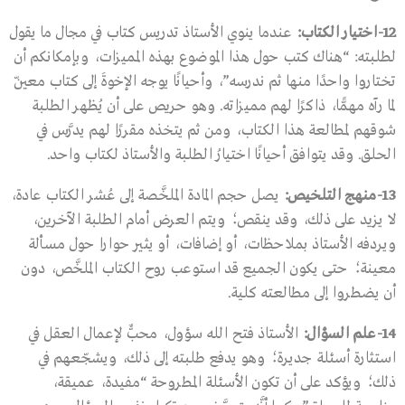
12-
اختيار الكتاب
:
عندما ينوي الأستاذ تدريس كتاب في مجال ما يقول
لطلبته: “هناك كتب حول هذا الموضوع بهذه المميزات، وبإمكانكم أن
تختاروا واحدًا منها ثم ندرسه”، وأحيانًا يوجه الإخوةَ إلى كتاب معيّن
لما رآه مهمًّا، ذاكرًا لهم مميزاته. وهو حريص على أن يُظهر الطلبة
شوقهم لمطالعة هذا الكتاب، ومن ثم يتخذه مقررًا لهم يدرَّس في
الحلق. وقد يتوافق أحيانًا اختيارُ الطلبة والأستاذ لكتاب واحد.
13-
منهج التلخيص
:
يصل حجم المادة الملخَّصة إلى عُشر الكتاب عادة،
لا يزيد على ذلك، وقد ينقص؛ ويتم العرض أمام الطلبة الآخرين،
ويردفه الأستاذ بملاحظات، أو إضافات، أو يثير حوارا حول مسألة
معينة؛ حتى يكون الجميع قد استوعب روح الكتاب الملخَّص، دون
أن يضطروا إلى مطالعته كلية.
14-
علم السؤال
:
الأستاذ فتح الله سؤول، محبٌّ لإعمال العقل في
استثارة أسئلة جديرة؛ وهو يدفع طلبته إلى ذلك، ويشجّعهم في
ذلك؛ ويؤكد على أن تكون الأسئلة المطروحة “مفيدة، عميقة،