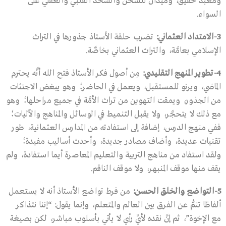
ومعبدٌ حقيق، وميدان للشحن والشحذ القلبي والعقلي على
السواء.
3-
الامتداد العثماني
:
تضرب حلقة الأستاذ جذورها في التراث
الإسلامي بعامَّة، والتراث العثماني بخاصَّة.
4-
تطوير المنهج التقليدي
:
مِن أصول فكر الأستاذ فتح الله أنَّه يحترم
الماضي، ويرنو للمستقبل، ويعمل في الحاضر؛ وهو يبغض الاجتثات
من الجذور، ويمقت التهوين من تراث الأمَّة في جميع مراحلها؛ وهو
مع ذلك لا يتحجَّر، ولا يقبل التنميط في الوسائل والمناهج والآليات؛
ففي منهج الدرس، إضافة إلى استفادته من المدارس العثمانية، طور
تقنيات عديدة، وأضاف مصادر جديدة، وأحدث أساليب مفيدة؛
ولقد استفاد من مناهج التربية والتعليم المعاصرة أيما استفادة، ولم
يقف منها موقف المنبهر، ولا موقف الناقم.
5-
التواضع والخلق الحسن
:
من فرط تواضع الأستاذ أنه لا يستعمل
ألفاظا تنمُّ عن الفرق بين العالم والمتعلم، وإنما يقول: “إننا نتذاكر
مع الإخوة”، ثم إنَّ نقده لأيِّ رأي لا يأتي بأسلوب مباشر، لكن بصيغة