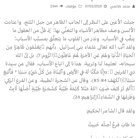
محمد باباعمي
07/01/2018
مؤلفات
2344
جبلت الأعين على النظر إلى الجانب الظاهر من جبل الثلج، واعتادت
الألسن وصف مظاهر الأشياء والتغنِّي بها؛ إذ قلَّ من العقول ما
ينقِّب في الأسباب، وندر من القلوب ما يتعلَّق بمسبِّب الأسباب؛
ولقد أنَّب الله تعالى علماء بني إسرائيل، بأنهم يَعْلَمُونَ ظَاهِرًا مِنَ
الْحَيَاةِ الدُّنْيَا وَهُمْ عَنِ الآخِرَةِ هُمْ غَافِلُونَ(الرُّوم:7). بل إنَّ الله
سبحانه، تعليما لنا وتربية، هدانا إلى اتباع الأسباب، فقال عن سيدنا
ذي القرنين u: إِنَّا مَكَّنَّا لَهُ فِي الأَرْضِ وَآتَيْنَاهُ مِنْ كُلِّ شَيْءٍ سَبَبًا * فَأَتْبَعَ
سَبَبًا(الْكَهْف:84-85)، وقال عن الشجرة الطيبة، وعن الفرع الزكي:
أَلَمْ تَرَ كَيْفَ ضَرَبَ اللهُ مَثَلاً كَلِمَةً طَيِّبَةً كَشَجَرَةٍ طَيِّبَةٍ أَصْلُهَا ثَابِتٌ
وَفَرْعُهَا فِي السَّمَاءِ(إِبْرَاهِيم:24).
ولقد قال الشاعر الحكيم:
ما طابَ فرعٌ أصلُه خَبيثُ