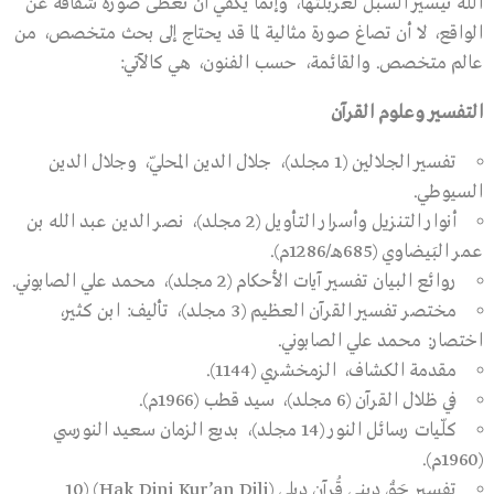
الله تيسير السبل لغربلتها، وإنما يكفي أن تُعطَى صورة شفافة عن
الواقع، لا أن تصاغ صورة مثالية لما قد يحتاج إلى بحث متخصص، من
عالم متخصص. والقائمة، حسب الفنون، هي كالآتي:
التفسير وعلوم القرآن
تفسير الجلالين (1 مجلد)، جلال الدين المحلّي، وجلال الدين
السيوطي.
أنوار التنزيل وأسرار التأويل (2 مجلد)، نصر الدين عبد الله بن
عمر البَيضاوي (685هـ/1286م).
روائع البيان تفسير آيات الأحكام (2 مجلد)، محمد علي الصابوني.
مختصر تفسير القرآن العظيم (3 مجلد)، تأليف: ابن كثير،
اختصار: محمد علي الصابوني.
مقدمة الكشاف، الزمخشري (1144).
في ظلال القرآن (6 مجلد)، سيد قطب (1966م).
كلّيات رسائل النور (14 مجلد)، بديع الزمان سعيد النورسي
(1960م).
تفسير حَقْ دِيني قُرآن دِيلِي (Hak Dini Kur’an Dili) (10