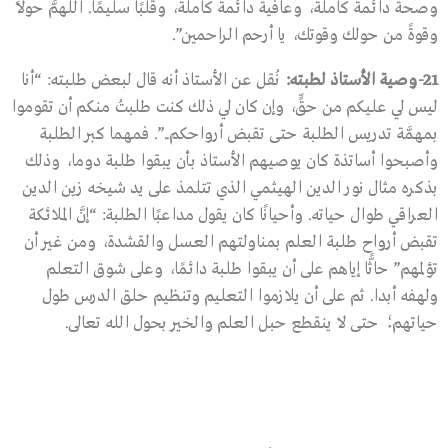
وصحةً دائمةً كاملةً، وعافيةً دائمةً كاملةً، وقلبًا سليمًا. اللهمَّ حولاً
وقوةً من حولك وقوتك، يا أرحم الراحمين”.
21-
وصية الأستاذ لطبته
:
نُقل عن الأستاذ أنه قال لبعض طلبته: “أنا
ليس لي عليكم من حقٍّ، وإن كان لي ذلك كنت طلبتُ منكم أن تقوموا
بمهمَّة تدريس الطلبة حتى تقبض أرواحكم..”. فمهما كبر الطلبة
وأصبحوا أساتذة كان يوصيهم الأستاذ بأن يبقوا طلبة دوما، وذلك
بذكره مثال نور الدين الهيثمي الذي تتلمذ على يد شيخه زين الدين
العراقي طوال حياته. وأحيانًا كان يقول مداعبًا الطلبة: “إنَّ الملائكة
تقبض أرواح طلبة العلم بمناولتهم العسل والقشدة، ومن غير أن
تؤلمهم” حاثًّا إياهم على أن يبقوا طلبة دائمًا، وعلى شوق التعلم
ولهفه أبدا. ثم على أن يلازموا التعليم وتنظيم حلق الدرس طول
حياتهم؛ حتى لا ينقطع حبل العلم والخير بحول الله تعالى.