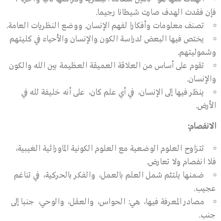
فإن فقدت الهدف صارت شيطانا رجيما.
تصنف معلومات وأفكارا لفهم الإنسان. ووضع النظريات العامة.
يختص فيها البعض لدراسة الكون والإنسان والأحياء في كليتهم
وشموليتهم.
تقوم على أساس من العلاقة العميقة العظيمة بين الله والكون
والإنسان.
ينظر فيها إلى الإنسان، في أي علم كان، على أنه خليفة لله في
الأرض.
الانفصام
:
تتزاوح العلوم الوضعية مع العلوم الكونية الماورائية الغيبية،
فلا انفصام ولا تعارض.
ضمنها يلتئم شمل العلم بالعمل، والفكر بالحركية، في تناغم
عجيب.
مصادر المعرفة فيها، هي: الحواس، والعقل، والوحي، جنبا إلى
جنب.