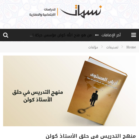
آخر الإضافات
من هو فتح الله كولن مؤسس حركة الخدمة؟
كيف نصل إلى أفق إنسان “هل من مزيد”؟
Home
تصنيفات
مؤلفات
الأستاذ عالما عارفا حكيما
مصادر العلم وسببه
النـزعة التجديدية عند الأستاذ فتح الله كولن
منهج التدريس في حلق الأستاذ كولن