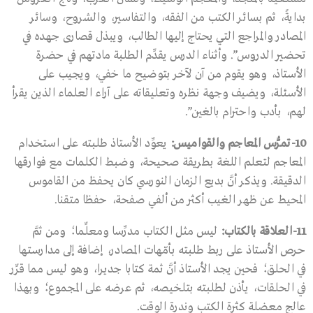
بدايةً، ثم بسائر الكتب من الفقه، والتفاسير، والشروح، وسائر
المصادر والمراجع التي يحتاج إليها الطالب، ويبذل قصارى جهده في
تحضير الدروس”. وأثناء الدرس يقدِّم الطلبة مادتهم في حضرة
الأستاذ، وهو يقوم من آن لآخر بتوضيح ما خفي، ويجيب على
الأسئلة، ويضيف وجهة نظره وتعليقاته على آراء العلماء الذين يقرأ
لهم، بأدب واحترام بالغين”.
10-
تمرُّس المعاجم والقواميس
:
يعوِّد الأستاذ طلبته على استخدام
المعاجم لتعلم اللغة بطريقة صحيحة، وضبط الكلمات مع فوارقها
الدقيقة. ويذكر أنَّ بديع الزمان النورسي كان يحفظ من القاموس
المحيط عن ظهر الغيب أكثر من ألفي صفحة، حفظا متقنا.
11-
العلاقة بالكتاب
:
ليس مثل الكتاب مدرِّسا ومعلِّما؛ ومن ثمَّ
حرص الأستاذ على ربط طلبته بأمّهات المصادر، إضافة إلى مدارستها
في الحلق؛ فحين يجد الأستاذ أنَّ ثمة كتابا جديرا، وهو ليس مما قرِّر
في الحلقات، يأذن لطلبته بتلخيصه، ثم عرضه على المجموع؛ وبهذا
عالج معضلة كثرة الكتب وندرة الوقت.