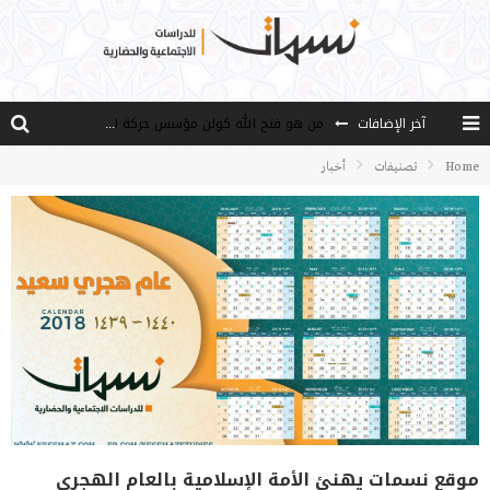
آخر الإضافات
من هو فتح الله كولن مؤسس حركة الخدمة؟
كيف نصل إلى أفق إنسان “هل من مزيد”؟
Home
تصنيفات
أخبار
الأستاذ عالما عارفا حكيما
مصادر العلم وسببه
النـزعة التجديدية عند الأستاذ فتح الله كولن
موقع نسمات يهنئ الأمة الإسلامية بالعام الهجري