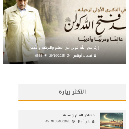
إرث فتح الله كولن بين العلم والتزكية والأدب
نسمات أونلاين
29/10/2025
6568
الأكثر زيارة
مصادر العلم وسببه
علي أونال
05/08/2026
45