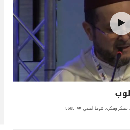
لوب
مفكر وفكرة
,
هوجا أفندي
5685