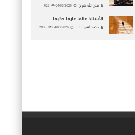
فتح الله كولن
04/08/2026
628
الأستاذ عالما عارفا حكيما
محمد أنس أركنه
04/08/2026
2885