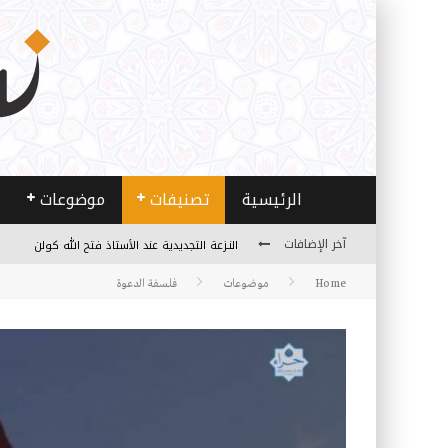
الرئيسية
تصنيفات
موضوعات
النـزعة التجديدية عند الأستاذ فتح الله كولن
آخر الإضافات
من هو فتح الله كولن مؤسس حركة الخدمة؟
Home
موضوعات
فلسفة الدعوة
كيف نصل إلى أفق إنسان “هل من مزيد”؟
الأستاذ عالما عارفا حكيما
مصادر العلم وسببه