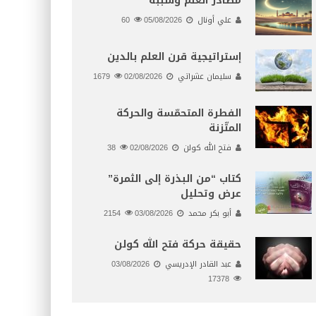
مصادر العلم وسببه
علي أونال
05/08/2026
60
إستراتيجية قرن العلم بالدين
سليمان عشراتي
02/08/2026
1679
الفطرة المتحمّسة والحركة
المتّزنة
فتح الله كولن
02/08/2026
38
كتاب “من البذرة إلى الثمرة”
عرض وتحليل
أبو بكر محمد
03/08/2026
2154
حقيقة حركة فتح الله كولن
عبد القادر الإدريسي
03/08/2026
17378