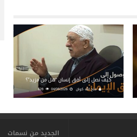
كيف نصل إلى أفق إنسان “هل من مزيد”؟
فتح الله كولن
04/08/2026
628
الجديد من نسمات