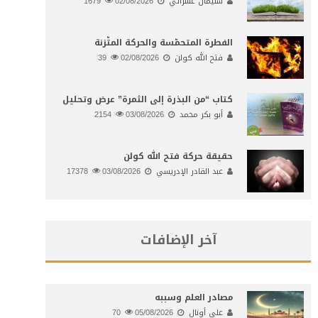
سليمان عشراتي
02/08/2026
1679
الفطرة المتحمّسة والحركة المتّزنة
فتح الله كولن
02/08/2026
39
كتاب “من البذرة إلى الثمرة” عرض وتحليل
أبو بكر محمد
03/08/2026
2154
حقيقة حركة فتح الله كولن
عبد القادر الإدريسي
03/08/2026
17378
آخر الإضافات
مصادر العلم وسببه
علي أونال
05/08/2026
70