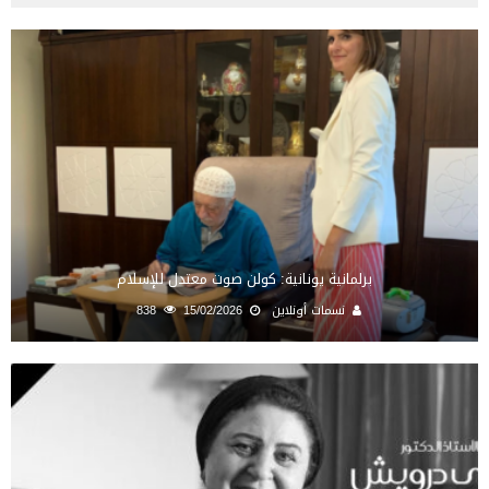
برلمانية يونانية: كولن صوت معتدل للإسلام
نسمات أونلاين
15/02/2026
838