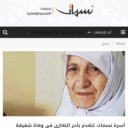
النـزعة التجديدية عند الأستاذ فتح الله كولن
آخر الإضافات
من هو فتح الله كولن مؤسس حركة الخدمة؟
Home
تعازي
كيف نصل إلى أفق إنسان “هل من مزيد”؟
الأستاذ عالما عارفا حكيما
مصادر العلم وسببه
أسرة نسمات تتقدم بأحر التعازي في وفاة شقيقة