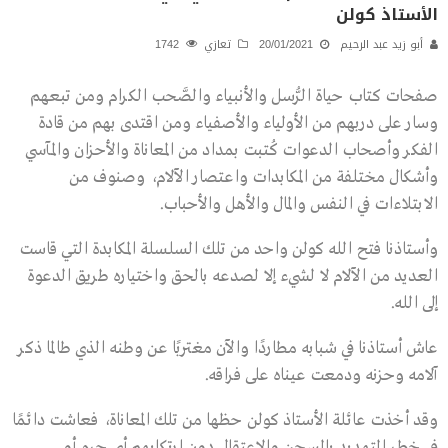
الأستاذ كولن
أبو زيد عبد الرحيم
20/01/2021
تعازي
1742
صفحات كتاب حياة الرُّسل والأنبياء والصَّحب الكرام ومن تبعهم
وسار على دربهم من الأولياء والأصفياء ومن اقتدى بهم من قادة
الفكر وأصحاب الدعوات كُتبت بمداد من المعاناة والأحزان والمآسي
وأشكال مختلفة من المكابدات واعتصار الآلام، وصنوف من
الابتلاءات في النفس والمال والأهل والأحباب.
وأستاذنا فتح الله كولن واحد من تلك السلسلة المكابدة التي قاست
العديد من الآلام لا لشيء إلا لصدعه بالحق واختياره طريق الدعوة
إلى الله.
عاش أستاذنا في شبابه مطاردًا والآن مغتربًا عن وطنه الذي طالما ذكر
آلامه وحزنه ودمعت عيناه على فراقه.
وقد أخذت عائلة الأستاذ كولن حظها من تلك المعاناة، فعاشت دائمًا
في خطر التهديد بالسجن والاعتقال دون ارتكابهم أي جرم أو