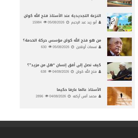
النـزعة التجديدية عند الأستاذ فتح الله كولن
أبو زيد عبد الرحيم
05/08/2026
15984
من هو فتح الله كولن مؤسس حركة الخدمة؟
نسمات أونلاين
05/08/2026
630
كيف نصل إلى أفق إنسان “هل من مزيد”؟
فتح الله كولن
04/08/2026
638
الأستاذ عالما عارفا حكيما
محمد أنس أركنه
04/08/2026
2896