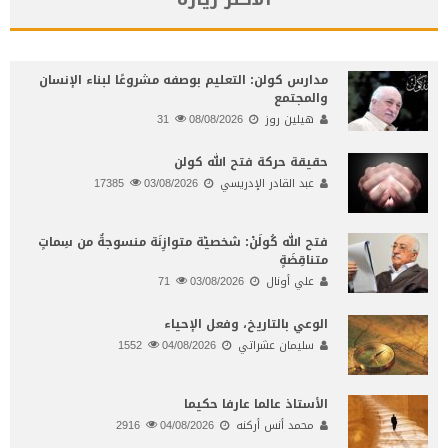
مدارس كولن: التعليم بوصفه مشروعًا لبناء الإنسان
والمجتمع
هيلين روز
08/08/2026
31
حقيقة حركة فتح الله كولن
عبد القادر الإدريسي
03/08/2026
17385
فتح الله كُولَنْ: شخصيّة متوازِنَة منسوجةٌ من سِماتٍ
متناقِضَةٍ
علي أونال
03/08/2026
71
الوعي بالتاريخ، وفعل الإحياء
سليمان عشراتي
04/08/2026
1552
الأستاذ عالما عارفا حكيما
محمد أنس أركنه
04/08/2026
2916