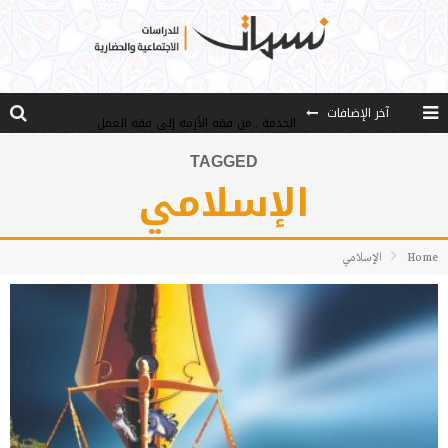
آخر الإضافات
الخدمة ..من فقه الأزمة إلى فقه العمل
مصادر العلم وسببه
TAGGED
الإسلامي
النـزعة التجديدية عند الأستاذ فتح الله كولن
مدارس كولن: التعليم بوصفه مشروعًا لبناء الإنسان والمجتمع
Home
الإسلامي
هذا النهج نهج أصيل