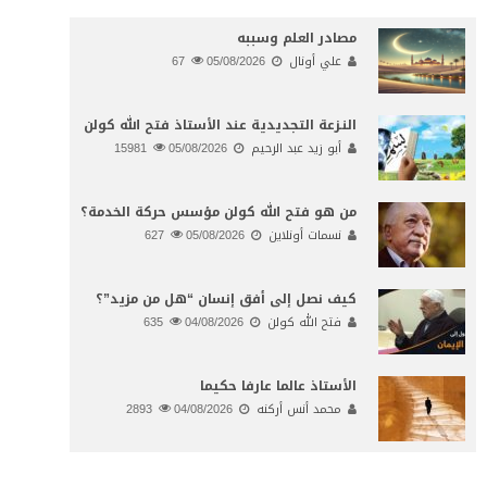
مصادر العلم وسببه
علي أونال
05/08/2026
67
النـزعة التجديدية عند الأستاذ فتح الله كولن
أبو زيد عبد الرحيم
05/08/2026
15981
من هو فتح الله كولن مؤسس حركة الخدمة؟
نسمات أونلاين
05/08/2026
627
كيف نصل إلى أفق إنسان “هل من مزيد”؟
فتح الله كولن
04/08/2026
635
الأستاذ عالما عارفا حكيما
محمد أنس أركنه
04/08/2026
2893