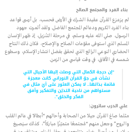
بناء الفرد والمجتمع الصالح
لم يزعزع القرآن عقيدة الشرك في الأرض فحسب، بل أرسى قواعد
بناء الفرد الكريم ودعائم المجتمع الفاضل. ولقد أثمرت جهود
الرسول، صلي الله عليه وسلم، في مرحلة التنْزيل، إذ ظهر الإنسان
المسلم الذي استوفى مقوّمات الصلاح والإصلاح، فكان ذلك النتاج
الحضاري النوعي الرائع الذي تحقق بفضل انتشار الإسلام، وسطوع
شمسه في الآفاق، في وقت قياسي من الزمن.
“إن درجة الكمال التي وصلت إليها الأجيال التي
نشأت في جوّ القرآن النوراني كانت معجزة
قائمة بذاتها.. لا يمكن العثور على أيّ مثال في
مستواهم من ناحية التديّن والتفكير وأفق
الفكر والخلق”.
علي الدرب سائرون:
مثلما صاغ القرآن جيلاً من الصحابة وأحالهم “أبطالاً في عالم القلب
والروح” وجعل منهم “مُجتمعًا متميّزًا مباركاً”، كذلك سيَصيغ
سلاسل من أجيال خيار، يتتابعون في حقل البناء، ويتنافسون في