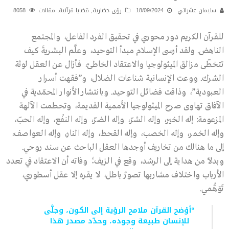
سليمان عشراتي
18/09/2024
رؤى حضارية
,
قضايا قرآنية
,
مقالات
8058
للقرآن الكريم دور محوري في تحقيق الفرد الفاعل، والمجتمع
الناهض. ولقد أرسى الإسلام مبدأ التوحيد، وعلَّم البشريةَ كيف
تتخطّى مزالق الميثولوجيا والاعتقاد الخاطئ، فأزال عن العقل لوثة
الشرك. ووعت الإنسانية شناعات الضلال، و”فقهت أسرار
العبودية”، وذاقت فضائل التوحيد. وبانتشار الأنوار المحمّدية في
الآفاق تهاوى صرح الميثولوجيا الأممية القديمة، وتحطمت الآلهة
المزعومة: إله الخير، وإله الشرّ، وإله الضرّ، وإله النفْع، وإله الحبّ،
وإله الخمر، وإله الخصب، وإله القحط، وإله النار، وإله العواصف،
إلى ما هنالك من تخاريف أوجدها العقل الباحث عن سند روحي.
وبدلاً من هداية إلى الرشد، وقع في الزيف؛ وفاته أن الاعتقاد في تعدد
الأرباب واختلاف مشاربها تصورٌ باطل، لا يقره إلا عقل أسطوري،
تَوَهُّمي.
“أوْضح القرآن ملامح الرؤية إلى الكون، وجلَّى
للإنسان طبيعة وجوده، وحدّد مصدر هذا