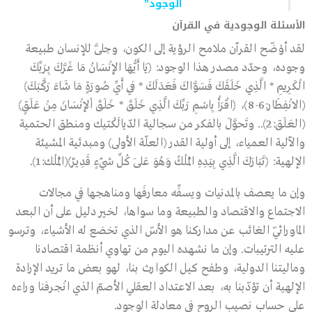
الوجود”
الأسئلة الوجودية في القرآن
لقد أوْضّح القرآن ملامح الرؤية إلى الكون، وجلَّى للإنسان طبيعة
وجوده، وحدّد مصدر هذا الوجود: ﴿يَا أَيُّهَا الإِنْسَانُ مَا غَرَّكَ بِرَبِّكَ
الْكَرِيمِ * الَّذِي خَلَقَكَ فَسَوَّاكَ فَعَدَلَكَ * فِي أَيِّ صُورَةٍ مَا شَاءَ رَكَّبَكَ﴾
(الانْفِطَار:6-8)، ﴿اقْرَأْ بِاسْمِ رَبِّكَ الَّذِي خَلَقَ * خَلَقَ اْلإِنْسَانَ مِنْ عَلَقٍ﴾
(العَلَق:2).. وتَحوَّلَ بالفكر من سجالية الدّيالَكْتيك ومنطق الحتمية
والآلية العمياء، إلى أولية القدر (العلّة الأولى) ومبدئية المشيئة
الإلهية: ﴿تَبَارَكَ الَّذِي بِيَدِهِ الْمُلْكُ وَهُوَ عَلَى كُلِّ شَيْءٍ قَدِيرٌ﴾(الْمُلْك:1).
وإن ما يعصف بالمدنيات ويسفِّه معارفَها ومناهجها في مجالات
الاجتماع والاقتصاد والطبيعة وما سواها، لخير دليل على أن البعد
الماورائيّ الغائب عن مداركنا هو الأسّ الذي تخضع له الأشياء، وترسو
عليه الترتيبات. وإن ما نشهده اليوم من تهاوي أنظمة اقتصادنا
وماليتنا الدولية، وطفح كيل الكوارث بنا، لهو بعض ما تريد الإرادة
الإلهية أن تؤدّبنا به، بعد الاعتداد العقلي الأصمّ الذي انْجرفنا وراءه
على حساب نصيب الروح في معادلة الوجود.