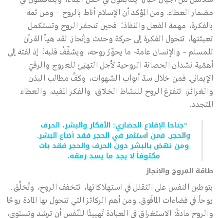
مضمار العطاء. ومن المؤكد أن الإسلام أناط بالروح – ومن ثمة-
بالفكرة، مهمة الفعل والنفاذ؛ فحين تتحفز الروح وتستكمل
تعبئتها، تتحول الفكرة إلى حركة وحدث وإنْجاز. لقد هيأ القرآن
للمسلم – والإنسان عامة- ما يحوِّرُ روحه، ويشفِّفُ قلبه؛ إذ لفته إلى
أهمّية نشدان الحصانة الروحية لأجل التهيّئ للعروج والرقيّ
الإيماني. فمن خلال سدّ أبواب الشهوات، وكفِّ مطالب البدَن
والغرائز، تتفرّغ الروح للنشاط الخلاّق، والفكر المفيد، والعطاء
المتجدد.
“جناحا الإقلاع الحضاري: الأفكار والبشر، الحرف
والحجر. فمن استثمر في الحجر فقد أضاع البشر.
ومن نهض بالبشر دون الحرف والحجر فقد بات
مكتوفاً لا يجد ما يسد رمقه.
طاقة العروج والإنجاز
بتوطين النفس على التقلل في استهلاكاتها، تتخفف الروح، وتُحَلِّق ـ
روحاًـ في فضاءات المافَوق. ومن أهم الركائز التي تتحول بها المادة روحًا
والروح مادةً: الاستغراق في العبادة تَهييئًا للنّفس أن ترشد وتستوي،