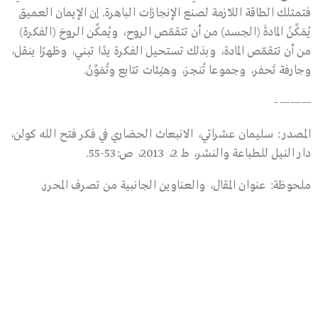
فتمتلك الطاقة اللاّزمة لصنع الإنجازات الباهرة. إن الإيمان العميق
يُمَكِّنُ المادةَ (الجسد) من أن تتقمّص الروح، ويُمكِّن الروحَ (الفكرة)
من أن تتقمّص المادة، وبذلك تستحيل الفكرة يدًا تبني، وظهرًا ينقل،
وجارفة تَحفر، وجموعا تُنجز، وهيْئات تتابع وتُمَوِّنُ.
———–
المصدر : سليمان عشراتي، الانبعاث الحضاري في فكر فتح الله كولن،
دار النيل للطباعة والنشر، ط 2، 2013، ص:53-55.
ملحوظة: عنوان المقال، والعناوين الجانبية من تصرف المحرر.