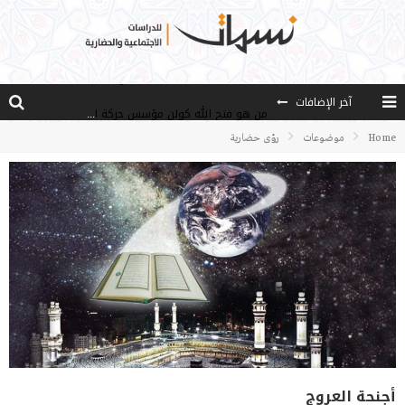
آخر الإضافات
من هو فتح الله كولن مؤسس حركة الخدمة؟
كيف نصل إلى أفق إنسان “هل من مزيد”؟
Home
موضوعات
رؤى حضارية
الأستاذ عالما عارفا حكيما
مصادر العلم وسببه
النـزعة التجديدية عند الأستاذ فتح الله كولن
أجنحة العروج