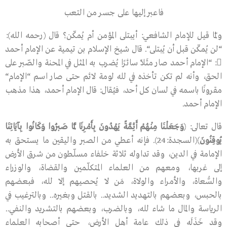
فاعبر إليها على جسر من التعب
ولمّا قيل للإمام الشافعي: أيبتلى المؤمن أم يُمكّن؟ قال
(رحمه الله)
:
“
لن يُمكّن قبل أن يُبتلى
“
. قال شيخ الإسلام بن تيمية عن الإمام أحمد

:
“
الإمام أحمد صار مثَلاً سائرًا يُضرب به المثل في المحنة والصّبر على
الحق، وأنه لم تكن تأخذه في ﷲ لومة لائم حتى صار اسم
“
الإمام
“
مقرونًا باسمه في لسان كل أحد، فيُقال: قال الإمام أحمد، هذا مذهب
الإمام أحمد.
قال تعالى: ﴿
وَجَعَلْنَا مِنْهُمْ أَئِمَّةً يَهْدُونَ بِأَمْرِنَا لَمَّا صَبَرُوا وَكَانُوا بِآيَاتِنَا
يُوقِنُونَ
﴾
(السجدة:24)
. فإنه أعطي من الصبر واليقين ما يستحق به
الإمامة في الدين، وقد تداوله ثلاثة خلفاء مسلّطون من شرق الأرض
إلى غربها، ومعهم من العلماء المتكلّمين والقضاة، والوزراء
والسُّعاة، والأمراء والولاة، مَن لا يُحصيهم إلا ﷲ، فبعضهم
بالحبس، وبعضهم بالتهديد الشديد.. بالقتل وبغيره.. وبالترغيب في
الرياسة والمال ما شاء ﷲ، وبالضرب، وبعضهم بالتشريد والنفي..
وقد خَذَلَه في ذلك عامة أهل الأرض، حتى أصحابه العلماء