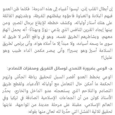
إن أبطال القلب إذن، ليسوا أغبياء إلى هذه الدرجة؛ فكلما ظن العدو
فيهم البلادة والغباوة فاجؤوه بيقظتهم المفرطة، وبقدرتهم الفائقة
على هتك أستار أوليائه، وكشف خططه للإيقاع برجال المصير، ومن
بينها إيجاد القرين المنافس الذي يدّعي -زورًا وبهتانًا- أنه يحمل الهمّ
معهم، ويشاطرهم الطريق نفسه، وهو في واقع الأمر لا طريق له
سوى ما رسمه أسياده، ولا مبدأ إلا ما أملاه هواه. وأنى يرتجى لطريق
السلامة أسيرٌ وهو يسير؟! وأنى يبصر مكمن الداء طبيب وهو
عليل؟!
جـ- الوعي بضرورة التصدي لوسائل التفريق ومحفزات التصادم:
الوعي بخطط العدو أقصر السبل لتحقيق رباطة الجأش ولزوم
الحكمة ما أمكن حال التعامل مع أوليائه الأدعياء. ولقطع طريق
التصادم والتلاحم الذي يستعجله عدو الداخل والخارج، يحذّر
الأستاذ كولن من أن الجماعات الإسلامية الصادقة في تركيا وفي
العالم الإسلامي، مقبلة على مرحلة جديدة من المواجهة، غايتها
تحقيق ثلاثية الفشل التي حذّرنا ﷲ تعالى منها بقوله: