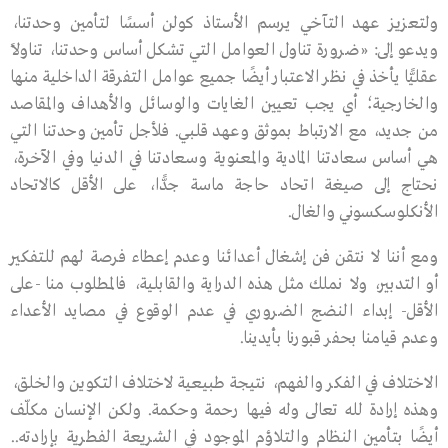
ولتعزيز عهد التآخي يرسم الأستاذ كولن أسسًا لتأمين وحدتنا،
ويدعو إلى: «ضرورة تناول العوامل التي تشكل أساس وحدتنا، تناولاً
عقليًّا يأخذ في نظر الاعتبار أيضًا جميع عوامل التفرقة الداخلية منها
والخارجية؛ أي يجب تعيين الغايات والوسائل والأهداف والمقاصد
من جديد، مع الارتباط بموثق وعهد قلبي. فلأجل تأمين وحدتنا التي
هي أساس سعادتنا المادية والمعنوية وسعادتنا في الدنيا وفي الآخرة،
نحتاج إلى صيغة اتحاد حاجة ماسة جدًّا، على الأقل كالاتحاد
الأنكلوسكسوني والغال.
ومع أننا لا نتقن فن إشغال أعدائنا وعدم إعطاء فرصة لهم للتفكير
أو التدبير، ولا نملك مثل هذه الدراية والقابلية، فالمطلوب منا -على
الأقل- إبداء النضج الضروري في عدم الوقوع في مصايد الأعداء
وعدم قيامنا بحفر قبورنا بأيدينا.
الاختلاف في الفكر والفهم، نتيجة طبيعية لاختلاف التكوين والخلق،
وهذه إرادة ﷲ تعالى وله فيها رحمة وحكمة. ولكن الإنسان مكلّف
أيضًا بتأمين النظام والتلاؤم الموجود في الشريعة الفطرية بإرادته..