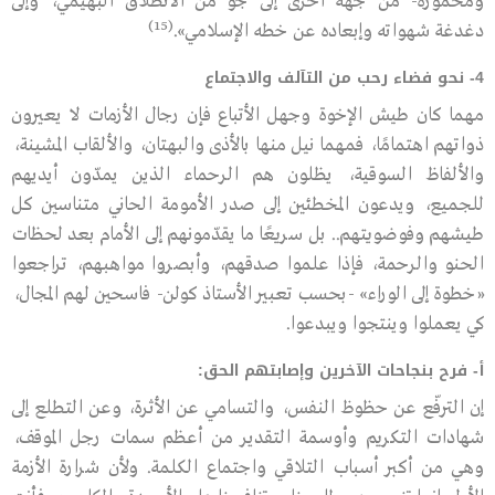
ومخمورة- من جهة أخرى إلى جو من الانطلاق البهيمي، وإلى
(15)
دغدغة شهواته وإبعاده عن خطه الإسلامي».
4- نحو فضاء رحب من التآلف والاجتماع
مهما كان طيش الإخوة وجهل الأتباع فإن رجال الأزمات لا يعيرون
ذواتهم اهتمامًا، فمهما نيل منها بالأذى والبهتان، والألقاب المشينة،
والألفاظ السوقية، يظلون هم الرحماء الذين يمدّون أيديهم
للجميع، ويدعون المخطئين إلى صدر الأمومة الحاني متناسين كل
طيشهم وفوضويتهم.. بل سريعًا ما يقدّمونهم إلى الأمام بعد لحظات
الحنو والرحمة، فإذا علموا صدقهم، وأبصروا مواهبهم، تراجعوا
«خطوة إلى الوراء» -بحسب تعبير الأستاذ كولن- فاسحين لهم المجال،
كي يعملوا وينتجوا ويبدعوا.
أ- فرح بنجاحات الآخرين وإصابتهم الحق:
إن الترفّع عن حظوظ النفس، والتسامي عن الأثرة، وعن التطلع إلى
شهادات التكريم وأوسمة التقدير من أعظم سمات رجل الموقف،
وهي من أكبر أسباب التلاقي واجتماع الكلمة. ولأن شرارة الأزمة