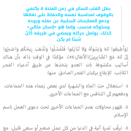
بطل القلب السائر في زمن الفتنة لا يكتفي
بالوقوف لمحاسبة نفسه والحفاظ على نقائها
ودفع الممارسات السلبية عن عقله وروحه
وسلوكه فحسب، وإنما هو «إنسان مثالي»
كذلك، يواصل حركته ويمضي في طريقه كأنّ
شيئًا لم يكن.
﴿وَأَطِيعُوا ﷲَ وَرَسُولَهُ وَلاَ تَنَازَعُوا فَتَفْشَلُوا وَتَذْهَبَ رِيحُكُمْ وَاصْبِرُوا
إِنَّ ﷲَ مَعَ الصَّابِرِينَ﴾
(الأنفال:46)
، مؤكدًا في الوقت ذاته بأن هناك
أساليب مكشوفة بات العدو يتخذها عن طريق أدعياء الفجر
الكاذب، للإيقاع بركبان الفجر الصادق، منها:
1- استغلال حبّ الجاه والشهرة لدى بعض زعماء هذه الجماعات،
ودفعهم إلى التنافس مع الجماعات الأخرى.
2- ظهور محاولات هدم الجماعات الأخرى تحت دعوى العمل باسم
الإسلام.
3- ترقّب ثمرة آنية في الدنيا من كل عمل صغير أو سعي قليل، مع