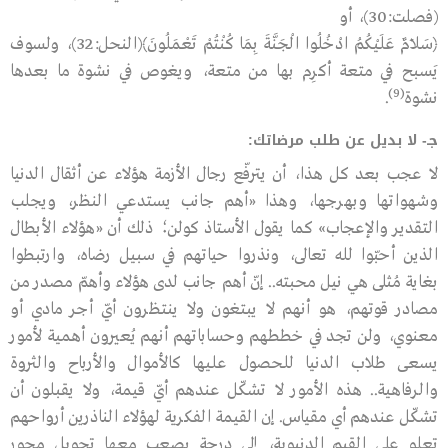
(فصلت:30)
، أو
﴿سَلاَمٌ عَلَيْكُمُ ادْخُلُوا الْجَنَّةَ بِمَا كُنْتُمْ تَعْمَلُونَ﴾
(النحل:32)
، ولسوف
يَسبح في متعة أكرِم بها من متعة، ويغوص في نشوة ما بعدها
(9)
نشوة
.
جـ- لا بديل عن طلب مرضاتك:
لا عجب بعد كل هذا، أن يترفّع رجال الأزمة هؤلاء عن أثقال الدنيا
وشهواتها وبهرجها، وهذا «أهم جانب يستدعي النظر، ويجلب
التقدير والإعجاب» كما يقول الأستاذ كولن؛ ذلك أن «هؤلاء الأبطال
الذين أحبّوا ﷲ تعالى، ونذروا حياتهم في سبيل رضاه، وارتبطوا
بغاية مُثلى هي نيل محبته.. إنّ أهم جانب لدى هؤلاء وأهمّ مصدر من
مصادر قوتهم، هو أنهم لا يبتغون ولا ينتظرون أيّ أجر مادي أو
معنوي، ولن تجد في خططهم وحساباتهم أنهم يُعيرون أهمية لأمور
يسعى طلاب الدنيا للحصول عليها كالأموال والأرباح والثروة
والرفاهية.. هذه الأمور لا تشكّل عندهم أيّ قيمة، ولا يقبلون أن
تشكّل عندهم أي مقياس. إن القيمة الفكرية لهؤلاء الناذرين أرواحهم
تعلو على القيم الدنيوية، إلى درجة يصعب معها تحويل محور