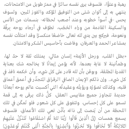
رهبة وعتوًّا، فلسوف يرى نفسه سائرًا في ممرّ طويل من الامتحانات،
ينتهي به إلى ألوان شتى من التوفيق المؤكد والفوز المبين، ولسوف
يحس -في أسوأ خطوبه وعند أصعب لحظاته- بنسمات من الأنس
والسكينة القادمة من وراء الحُجُب، تطوّف في أرجاء روحه بِرقّة
ونعومة، فيركع بين يدي ﷲ تعالى خاضعًا منكسرًا وقد امتلأت نفسه
بمشاعر الحمد والعرفان، وفاضت بأحاسيس الشكر والامتنان.
«بطل القلب، ورجل الأزمة» إنسان مثالي، يمتلك ثقة لا حدّ لها،
وطمأنينة لا غاية بعدها، لأنه يؤمن إيمانًا لا يخالجه شك بعناية
القدرة المطلقة، ويوقن بأن ﷲ قادر على كل شيء، وأن حُكمه نافذ في
كل شيء.. وإن ذلكم الإيمان الصافي الرقراق المتجذّر في أعمق أعماق
قلبه، وكذلك تصوّرُه ورؤيتُه وعقيدتُه التي أكسبت عالم روحه أبعادًا
جديدة تتجاوز جميع مقاييس العقل، كلُّ ذلك يرقى به إلى قمة
تسمو على كل إحساس، وتتفوق على كل شعور. فلو تَمكّن في تلك
اللحظة من أن يُنصت إلى ذاته بأذُن تعي تلك الأعماق، فلسوف
يسمع همسات ﴿إِنَّ الَّذِينَ قَالُوا رَبُّنَا ﷲُ ثُمَّ اسْتَقَامُوا تَتَنَزَّلُ عَلَيْهِمُ
الْمَلاَئِكَةُ أَلاَّ تَخَافُوا وَلاَ تَحْزَنُوا وَأَبْشِرُوا بِالْجَنَّةِ الَّتِي كُنْتُمْ تُوعَدُونَ﴾