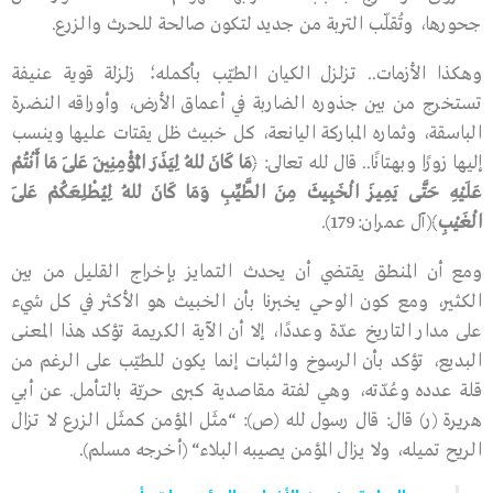
جحورها، وتُقلّب التربة من جديد لتكون صالحة للحرث والزرع.
وهكذا الأزمات.. تزلزل الكيان الطيّب بأكمله؛ زلزلة قوية عنيفة
تستخرج من بين جذوره الضاربة في أعماق الأرض، وأوراقه النضرة
الباسقة، وثماره المباركة اليانعة، كل خبيث ظل يقتات عليها وينسب
إليها زورًا وبهتانًا.. قال ﷲ تعالى: ﴿
مَا كَانَ ﷲُ لِيَذَرَ الْمُؤْمِنِينَ عَلَى مَا أَنْتُمْ
عَلَيْهِ حَتَّى يَمِيزَ الْخَبِيثَ مِنَ الطَّيِّبِ وَمَا كَانَ ﷲُ لِيُطْلِعَكُمْ عَلَى
الْغَيْبِ
﴾
(آل عمران:179)
.
ومع أن المنطق يقتضي أن يحدث التمايز بإخراج القليل من بين
الكثير، ومع كون الوحي يخبرنا بأن الخبيث هو الأكثر في كل شيء
على مدار التاريخ عدّة وعددًا، إلا أن الآية الكريمة تؤكد هذا المعنى
البديع، تؤكد بأن الرسوخ والثبات إنما يكون للطيّب على الرغم من
قلة عدده وعُدّته، وهي لفتة مقاصدية كبرى حريّة بالتأمل. عن أبي
هريرة
(ر)
قال: قال رسول ﷲ
(ص)
:
“
مثَل المؤمن كمثَل الزرع لا تزال
الريح تميله، ولا يزال المؤمن يصيبه البلاء
“
(أخرجه مسلم)
.