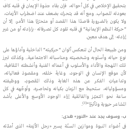
بتحقيق الإخلاص في كل أحواله، فإن بقاء جذوة الإيمان في قلبه كاف
بعودته للصواب. ومع أنه قد يتحرك بضعف عند اضطراب الأزمات،
ولا يكون بالضرورة قاصدًا هذا القصد أو متحرّيًا هذا الأمر، إلا أن
“
حركة النظم الإيمانية
“
في قلبه تقود كل تصرفاته -بإرادته أو من غير
إرادته- إلى هدف معين.
ومن طبيعة الحال أن تنعكس ألوان
“
حركيته
“
الداخلية وأداؤها على
نوع حياته وأسلوبه وشخصيته ومناسباته الاجتماعية.. وكذلك تبرز
تلك اللهجة والأداء والأسلوب في أعماله الفنية وأنشطته الثقافية،
لأن موقع الإنسان في الوجود، وغايةَ خلقه، ومقصودَ فعالياته،
وتداعياتِ الفكر عن هذه الغاية وذلك المقصودِ، ووظيفته
ومسؤولياته، ستحيط مع الزمان بكيانه وتحاصره، وتُوجِّهه في كل
ساعة نحو التميّز والفائقية إزاء الوجود الأوسع والأعلى بأشد
(3)
المشاعر حيوية وتأثيرًا
“
.
ب- وسوف يجد عند «النور» هدى:
في أضواء النبوة وموازين السنّة يسير «رجل الأزمة» الذي أمدّته