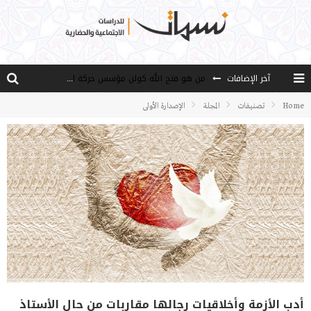
آخر الإضافات
من هو فتح الله كولن مؤسس حركة الخدمة؟
كيف نصل إلى أفق إنسان “هل من مزيد”؟
Home
تصنيفات
المجلة
الإصدارة الأولى
الأستاذ عالما عارفا حكيما
مصادر العلم وسببه
النـزعة التجديدية عند الأستاذ فتح الله كولن
أدب الأزمة وأخلاقيات رجالها مقاربات من حال الأستاذ