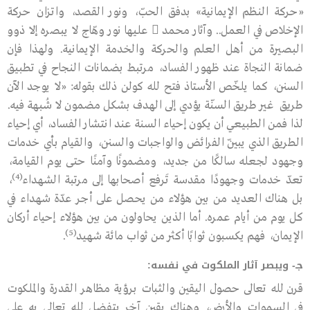
«حركة النظم الإيمانية» بدفق الحبّ، ونور القصد، واتزان حركة
الإخلاص في العمل.. وآثار محمد

عليها نور وهّاج لا يبصره إلا ذوو
البصيرة من أهل العلم والحركة والخدمة الإيمانية. ولهذا فإن
ضمانة النجاة عند ظهور الفساد، مرتبط بضمانات النجاح في تطبيق
السنن، كما يلخّص الأستاذ فتح ﷲ كولن ذلك بقوله: «لا يوجد الآن
طريق
غير طريق السنّة يؤدي إلى الهدف بشكل مضمون لا شُبهة فيه.
لذا فمن الطبيعي أن يكون إحياء السنة عند انتشار الفساد، أي إحياء
الطريق الذي يبيّن الفرائض والواجبات والسنن، والقيام بأي خدمات
وجهود لجعله سالكًا من جديد، ومضمونًا وآمنًا حتى يوم القيامة،
(4)
تعدّ خدمات وجهودًا مقدسة تَرفع أصحابها إلى مرتبة الشهداء
،
بل هناك العديد من بين هؤلاء من يحصل على أجر عدّة شهداء في
كل يوم من أيام عمره. أما الذين يحاولون من بين هؤلاء إحياء أركان
(5)
الإيمان، فهم يكسبون ثوابًا أكثر من ثواب مائة شهيد
.
جـ- ويبصر آثار الملكوت في نفسه:
قرن ﷲ تعالى حصول اليقين والثبات برؤية مظاهر القدرة والملكوت
في السموات والأرض، وهناك يقين آخر يتفضل ﷲ تعالى به على