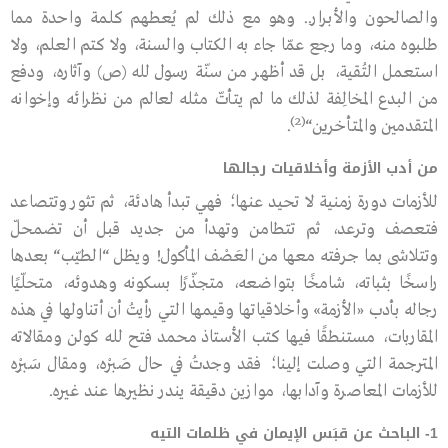
والصالحون والأبرار.. وهو مع ذلك لم يُعطهم كلمة واحدة مما
طلبوه منه، وما رجع عمّا جاء به الكتاب والسنة، ولا كتم العلم، ولا
استعمل التُقية، بل قد أظهر من سنّة رسول ﷲ
(ص)
وآثاره، ودفع
من البدع المخالِفة لذلك ما لم يتأتّ مثله لعالم من نظرائه وإخوانه
(2)
المتقدمين والمتأخرين
“
.
من أدب الأزمة وأخلاقيات رجالها
للأزمات دورة زمنية لا تحيد عنها؛ فهي تبدأ هادئة، ثم تثور وتتصاعد
فتعصف وترعد، ثم تتطامن وتهدأ من جديد قبل أن تضمحلّ
وتتلاشى بما جرفته معها من العَصْف المأكول! ويظل
“
الطيّب
“
بعدها
راسخًا بثباته، شامخًا بتواضعه، متجذّرًا بسكونه وهدوئه، متحلّيًا
رجاله بأدب «الأزمة» وأخلاقياتها وقيمها التي رأيتُ أن أتناولها في هذه
المقاربات، مستنطقًا فيها كتب الأستاذ محمد فتح ﷲ كولن ومقالاته
المترجمة التي وصلت إلينا؛ فقد وجدتُ في حال صَبْره، ومقال سَبْرِه
للأزمات المعاصرة وآدابها، موازين دقيقة يندر نظيرها عند غيره.
1- الباحث عن قبَس الإيمان في ظلمات التيه