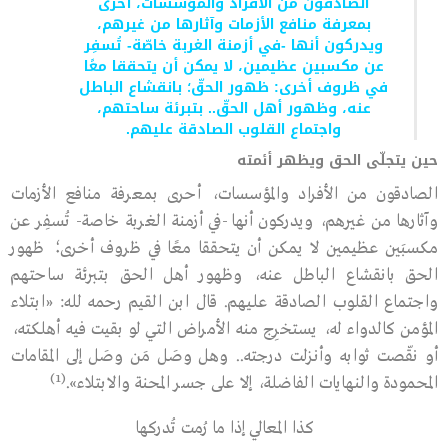
الصادقون من الأفراد والمؤسسات، أحرى
بمعرفة منافع الأزمات وآثارها من غيرهم،
ويدركون أنها -في أزمنة الغربة خاصّة- تُسفِر
عن مكسبين عظيمين، لا يمكن أن يتحققا معًا
في ظروف أخرى: ظهور الحقّ؛ بانقشاع الباطل
عنه، وظهور أهل الحقّ.. بتبرئة ساحتهم،
واجتماع القلوب الصادقة عليهم.
حين يتجلّى الحق ويظهر أئمته
الصادقون من الأفراد والمؤسسات، أحرى بمعرفة منافع الأزمات
وآثارها من غيرهم، ويدركون أنها -في أزمنة الغربة خاصة- تُسفِر عن
مكسبَين عظيمين لا يمكن أن يتحققا معًا في ظروف أخرى؛ ظهور
الحق بانقشاع الباطل عنه، وظهور أهل الحق بتبرئة ساحتهم
واجتماع القلوب الصادقة عليهم. قال ابن القيم رحمه ﷲ: «ابتلاء
المؤمن كالدواء له، يستخرِج منه الأمراض التي لو بقيت فيه أهلكته،
أو نقّصت ثوابه وأنزلت درجته.. وهل وصَل مَن وصَل إلى المقامات
(1)
المحمودة والنهايات الفاضلة، إلا على جسر المحنة والابتلاء».
كذا المعالي إذا ما رُمت تُدركها