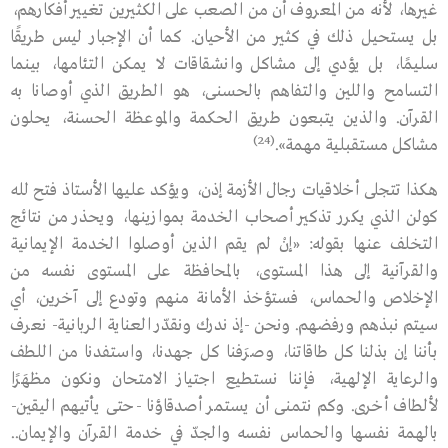
غيرها، لأنه من المعروف أن من الصعب على الكثيرين تغيير أفكارهم،
بل يستحيل ذلك في كثير من الأحيان. كما أن الإجبار ليس طريقًا
سليمًا، بل يؤدي إلى مشاكل وانشقاقات لا يمكن التئامها، بينما
التسامح واللين والتفاهم بالحسنى، هو الطريق الذي أوصانا به
القرآن. والذين يتبعون طريق الحكمة والموعظة الحسنة، يحلون
(24)
مشاكل مستقبلية مهمة».
هكذا تتجلى أخلاقيات رجال الأزمة إذن، ويؤكد عليها الأستاذ فتح ﷲ
كولن الذي يكرر تذكير أصحاب الخدمة بموازينها، ويحذر من نتائج
التخلف عنها بقوله: «إنْ لم يقم الذين أوصلوا الخدمة الإيمانية
والقرآنية إلى هذا المستوى، بالمحافظة على المستوى نفسه من
الإخلاص والحماس، فستؤخذ الأمانة منهم وتودع إلى آخرين، أي
سيتم نبذهم ورفضهم. ونحن -إذ ندرك ونقدّر العناية الربانية- نعرف
بأننا إن بذلنا كل طاقاتنا، وصرَفنا كل جهدنا، واستفدنا من اللطف
والرعاية الإلهية، فإننا نستطيع اجتياز الامتحان ونكون مظهَرًا
لألطاف أخرى. وكم نتمنى أن يستمر أصدقاؤنا -حتى يأتيهم اليقين-
بالهمة نفسها والحماس نفسه والجدّ في خدمة القرآن والإيمان..