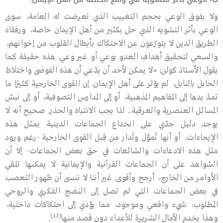
ولا يفوق الوعي بحجم التغييب الذي تعرضت له العامة، سوى
الوعي بأثر التشويه الذي حل بكثير من أهل الإيمان خاصة، ورفقاء
الطريق الذين لا يتورّعون عن الاحتكاك بأبطال القلوب من إخوانهم،
والسعي لتحقيق أهداف العدو بوعي أو غير وعي. هذه حقيقة كما
يقول الأستاذ كولن: «لا يمكن لأحد أن يدّعي أن هذه الفوضى واختلاط
الحابل بالنابل، لم يؤثر على أهل الإيمان. إن القوى الخارجية كثيرًا ما
تمدّ يدها إلى المفاهيم المذهبية، أو إلى المدارس التصوفية، أو إلى نبش
المسائل العنصرية والعرقية.. لذا يجب الانتباه والحذر. صحيح أنه لا
يوجد دليل جدّي على انخداع الجماعات الدينية بمثل هذه
الإيحاءات، أو أنها تُموَّل وتُدار من قِبل القوى الخارجية -رغم ورود
مثل هذه الادعاءات والشائعات في حق بعض الجماعات- إلا أن
الشواهد على أن الجماعات القرآنية والإيمانية لا يمكنها تلقي
الأوامر من الخارج، أرجح وأقوى. غير أننا لا ننسى أن ظهور التعصب
في بعض الجماعات التي لم تصل إلى النضج الفكري والروحي
المطلوب، شيء واقعي وموجود، مما يؤدي إلى احتكاكات داخلية،
(13)
وهذا يخدم الآمال الشريرة للأعداء دون قصد منها
.