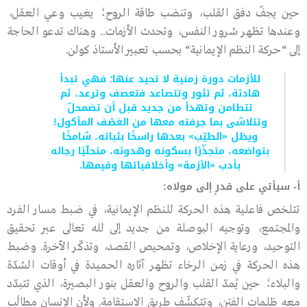
حين يجفّ دفق القلب، وتنضب طاقة الروح؛ يغيب وعي العقل،
وعندها تظهر شرور النفس، وتحدث الأزمات.. وهناك تدعو الحاجة
إلى
“
حركة النظم الإيمانية
“
بحسب تعبير الأستاذ كولن.
للأزمات دورة زمنية لا تحيد عنها؛ فهي تبدأ
هادئة، ثم تثور وتتصاعد فتعصف وترعد، ثم
تتطامن وتهدأ من جديد قبل أن تضمحلّ
وتتلاشى بما جرفته معها من العَصْف المأكول!
ويظل «الطيّب» بعدها راسخًا بثباته، شامخًا
بتواضعه، متجذّرًا بسكونه وهدوئه، متحلّيًا رجاله
بأدب «الأزمة» وأخلاقياتها وقيمها.
أ- سيأتي على قدرٍ إلى مولاه:
تتلخص فاعلية هذه الحركة للنظم الإيمانية، في ضبط مسار الفرد
والمجتمع، وتوجيه البوصلة من جديد إلى ﷲ تعالى عبر تحقيق
التوحيد، ورعاية الإخلاص، وتمحيص القصد، وتذكّر الآخرة. وضبط
هذه الحركة في زمن الرخاء تظهر آثاره الحميدة في أوقات الشدّة
والبلاء؛ حين يُمدّ القلب والروح والعقل بنور البصيرة، الذي تتبدّد
معه ظلمات الفتن، وتتكشّف طريق الاستقامة. ولأن الإنسان مطالَب