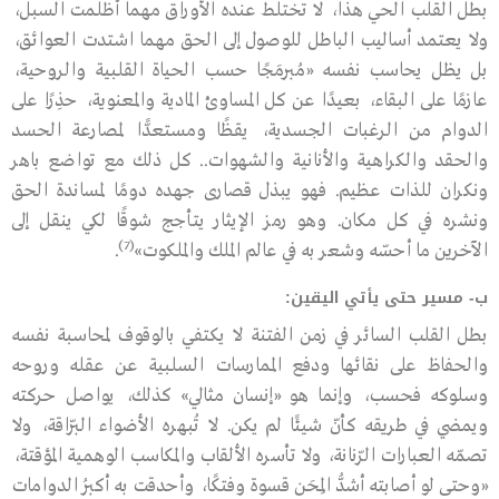
بطل القلب الحي هذا، لا تختلط عنده الأوراق مهما أظلمت السبل،
ولا يعتمد أساليب الباطل للوصول إلى الحق مهما اشتدت العوائق،
بل يظل يحاسب نفسه «مُبرمَجًا حسب الحياة القلبية والروحية،
عازمًا على البقاء، بعيدًا عن كل المساوئ المادية والمعنوية، حذِرًا على
الدوام من الرغبات الجسدية، يقظًا ومستعدًّا لمصارعة الحسد
والحقد والكراهية والأنانية والشهوات.. كل ذلك مع تواضع باهر
ونكران للذات عظيم. فهو يبذل قصارى جهده دومًا لمساندة الحق
ونشره في كل مكان. وهو رمز الإيثار يتأجج شوقًا لكي ينقل إلى
(7)
الآخرين ما أحسّه وشعر به في عالم الملك والملكوت»
.
ب- مسير حتى يأتي اليقين:
بطل القلب السائر في زمن الفتنة لا يكتفي بالوقوف لمحاسبة نفسه
والحفاظ على نقائها ودفع الممارسات السلبية عن عقله وروحه
وسلوكه فحسب، وإنما هو «إنسان مثالي» كذلك، يواصل حركته
ويمضي في طريقه كأنّ شيئًا لم يكن. لا تُبهره الأضواء البرّاقة، ولا
تصمّه العبارات الرّنانة، ولا تأسره الألقاب والمكاسب الوهمية المؤقتة،
«وحتى لو أصابته أشدُّ المِحَن قسوة وفتكًا، وأحدقت به أكبرُ الدوامات