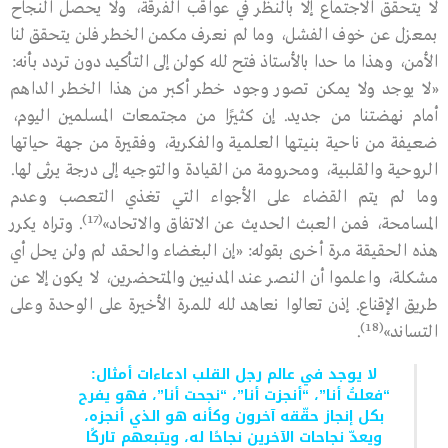
لا يتحقق الاجتماع إلا بالنظر في عواقب الفرقة، ولا يحصل النجاح
بمعزل عن خوف الفشل، وما لم نعرف مكمن الخطر فلن يتحقق لنا
الأمن، وهذا ما حدا بالأستاذ فتح ﷲ كولن إلى التأكيد دون تردد بأنه:
«لا يوجد ولا يمكن تصور وجود خطر أكبر من هذا الخطر الداهم
أمام نهضتنا من جديد. إن كثيرًا من مجتمعات المسلمين اليوم،
ضعيفة من ناحية بنيتها العلمية والفكرية، وفقيرة من جهة حياتها
الروحية والقلبية، ومحرومة من القيادة والتوجيه إلى درجة يرثى لها.
وما لم يتم القضاء على الأجواء التي تغذي التعصب وعدم
(17)
المسامحة، فمن العبث الحديث عن الاتفاق والاتحاد»
. وتراه يكرر
هذه الحقيقة مرة أخرى بقوله: «إن البغضاء والحقد لم ولن يحل أي
مشكلة، واعلموا أن النصر عند المدنيين والمتحضرين، لا يكون إلا عن
طريق الإقناع. إذن تعالوا نعاهد ﷲ للمرة الأخيرة على الوحدة وعلى
(18)
التساند»
.
لا يوجد في عالم رجل القلب ادعاءات أمثال:
“فعلتُ أنا”، “أنجزت أنا”، “نجحت أنا”، فهو يفرح
بكل إنجاز حقّقه آخرون وكأنه هو الذي أنجزه،
ويعدّ نجاحات الآخرين نجاحًا له، ويتبعهم تاركًا