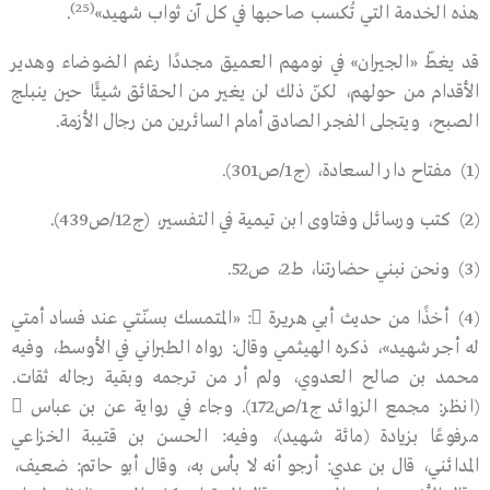
(25)
هذه الخدمة التي تُكسب صاحبها في كل آن ثواب شهيد»
.
قد يغطّ «الجيران» في نومهم العميق مجددًا رغم الضوضاء وهدير
الأقدام من حولهم، لكنّ ذلك لن يغير من الحقائق شيئًا حين ينبلج
الصبح، ويتجلى الفجر الصادق أمام السائرين من رجال الأزمة.
(1)
مفتاح دار السعادة، (ج1/ص301).
(2)
كتب ورسائل وفتاوى ابن تيمية في التفسير، (ج12/ص439).
(3)
ونحن نبني حضارتنا، ط2، ص52.
(4)
أخذًا من حديث أبي هريرة

: «المتمسك بسنّتي عند فساد أمتي
له أجر شهيد»، ذكره الهيثمي وقال: رواه الطبراني في الأوسط، وفيه
محمد بن صالح العدوي، ولم أر من ترجمه وبقية رجاله ثقات.
(انظر: مجمع الزوائد ج1/ص172). وجاء في رواية عن بن عباس

مرفوعًا بزيادة (مائة شهيد)، وفيه: الحسن بن قتيبة الخزاعي
المدائني، قال بن عدي: أرجو أنه لا بأس به، وقال أبو حاتم: ضعيف،