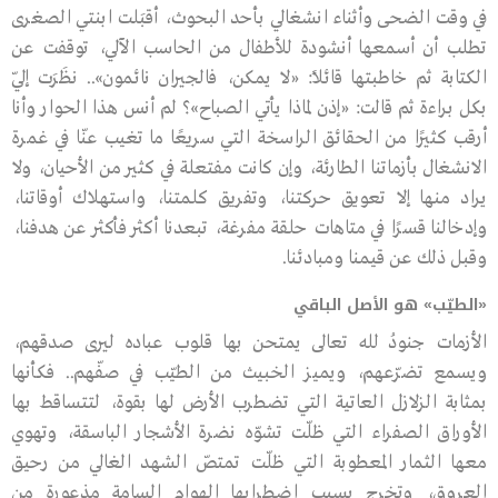
في وقت الضحى وأثناء انشغالي بأحد البحوث، أقبَلت ابنتي الصغرى
تطلب أن أسمعها أنشودة للأطفال من الحاسب الآلي، توقفت عن
الكتابة ثم خاطبتها قائلاً: «لا يمكن، فالجيران نائمون».. نظَرَت إليّ
بكل براءة ثم قالت: «إذن لماذا يأتي الصباح»؟ لم أنس هذا الحوار وأنا
أرقب كثيرًا من الحقائق الراسخة التي سريعًا ما تغيب عنّا في غمرة
الانشغال بأزماتنا الطارئة، وإن كانت مفتعلة في كثير من الأحيان، ولا
يراد منها إلا تعويق حركتنا، وتفريق كلمتنا، واستهلاك أوقاتنا،
وإدخالنا قسرًا في متاهات حلقة مفرغة، تبعدنا أكثر فأكثر عن هدفنا،
وقبل ذلك عن قيمنا ومبادئنا.
«الطيّب» هو الأصل الباقي
الأزمات جنودُ ﷲ تعالى يمتحن بها قلوب عباده ليرى صدقهم،
ويسمع تضرّعهم، ويميز الخبيث من الطيّب في صفّهم.. فكأنها
بمثابة الزلازل العاتية التي تضطرب الأرض لها بقوة، لتتساقط بها
الأوراق الصفراء التي ظلّت تشوّه نضرة الأشجار الباسقة، وتهوي
معها الثمار المعطوبة التي ظلّت تمتصّ الشهد الغالي من رحيق
العروق، وتخرج بسبب اضطرابها الهوام السامة مذعورة من