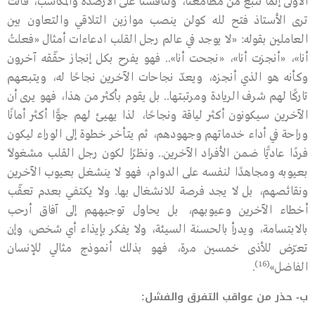
الأولى إنما تنبع من مطامعنا، وتنافسنا على الأرصدة والمكاسب، فأنت
ترى الأستاذ فتح ﷲ كولن ينصب موازين التلاقي والتعاون بين
العاملين بقوله: «لا يوجد في عالم رجل القلب ادعاءات أمثال «فعلتُ
أنا»، «أنجزت أنا»، «نجحت أنا».. فهو يفرح بكل إنجاز حقّقه آخرون
وكأنه هو الذي أنجزه، ويعدّ نجاحات الآخرين نجاحًا له، ويتبعهم
تاركًا لهم شرف الريادة ومرتبتها.. بل يقوم بأكثر من هذا، فهو يرى أن
الآخرين سيكونون أكثر لياقة ونجاحًا، لذا يهيئ لهم جوًّا أكثر أمانًا
وراحة في أداء خدماتهم وجهودهم، ثم يتأخر خطوة إلى الوراء ليكون
فردًا عاديًّا ضمن الأفراد الآخرين.. ونظرًا لكون رجل القلب مشغولاً
بعيوبه ومجاهدًا لنفسه على الدوام، فهو لا ينشغل بعيوب الآخرين
ونقائصهم، بل لا يجد فرصة للانشغال بها. ولا يكتفي بعدم تعقّب
أخطاء الآخرين وعيوبهم، بل يحاول توجيههم إلى آفاق أرحب
بالابتسامة، ويدرأ بالحسنة السيئة، ولا يفكر بإيذاء أي شخص، وإن
تعرّض للأذى خمسين مرة، فهو بذلك أنموذج مثالي للإنسان
(16)
الفاضل»
.
ب- حذر من عواقب التفرق والفشل: