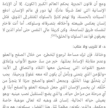
ومع أن قانون الجبرية يحكم العالم الكبير (الكون)، إلا أن الإرادة
الإنسانية التي تعدّ شرطًا عاديًّا، لها دور في عالم الإنسان. ادفع
السيئات بالحسنة، ولا تهتم كثيرًا بالسلوك المفتقر إلى الذوق، فكل
إنسان يعكس طبيعته وأخلاقه بتصرفاته وسلوكه.. أما أنت فاختر
لنفسك طريق المسامحة، وكن كريمًا عالي النفس حتى أمام الذين لا
(21)
يعرفون قواعد السلوك والخلق»
.
د- لا تثريب ولا عتاب:
وختامًا، فإن ترك مساحة لرجوع المخطئ، من خلال الصفح والعفو
وعدم مقابلة الإساءة بمثلها، خير من سدّ جميع الأبواب وإغلاق
جميع القنوات التي يستحيل معها اللقاء والتصافي إلى الأبد:
«والمؤمن الذي يتمنى ويأمل أن يكون ﷲ معه غفورًا ورحيمًا، يجب
أن يتخلّق بهذا الخُلُق، ويجعل العفو والصفح جزءًا لا يتجزأ من
خُلُقه. لن يخسر الإنسان الذي جعل شيمته العفو والصفح أبدًا في
أي مرحلة من مراحل حياته.. والذي يضع المستقبل نصب عينيه -وهو
يعيش حياته الحالية- إنسان قد وهبه ﷲ تعالى موهبة خاصة
وحكمة.. والذين يكونون مظهرًا لمثل هذا الفضل، سيكونون هم ورثة