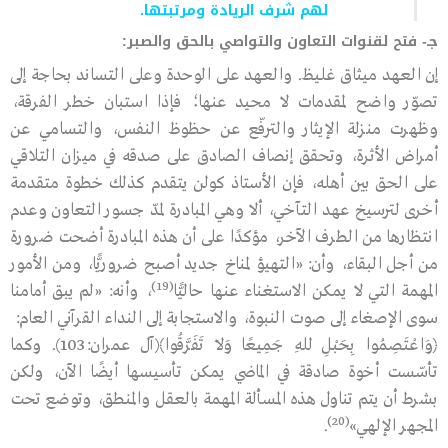
لهم شرف الريادة ومرتبتها.
جـ- فتح لقنوات التعاون والتواصي بالحق والصبر:
إن العهد ميثاق غليظ. والعهد على الوحدة وعلى التساند بحاجة إلى
تصوّر واضح لمقدمات لا محيد عنها؛ فإذا استبان خطر الفرقة،
وظهرت منزلة الإيثار والترفّع عن حظوظ النفس، والتسامي عن
أمراض الأثرة، وتحقق إنصاف الصادق على صدقه في ميزان التلاقي
على الحق بين أهله، فإن الأستاذ كولن يتقدم كذلك خطوة متقدمة
أخرى لترسيخ عهد التآخي، ألا وهي المبادرة لمدّ جسور التعاون وعدم
انتظارها من الطرف الآخر، مؤكدًا على أن هذه المبادرة أضحت ضرورة
من أجل البقاء، وأن: «التهيؤ لمناخ جديد أصبح ضروريًّا، ومن الأمور
(19)
المهمة التي لا يمكن الاستغناء عنها حاليًّا
، وأنه: «لم يبق أمامنا
سوى الإصغاء إلى صوت النبوة، والاستجابة إلى النداء القرآني العام:
﴿وَاعْتَصِمُوا بِحَبْلِ ﷲِ جَمِيعًا وَلاَ تَفَرَّقُوا﴾
(آل عمران:103)
. وكما
تأسّست أخوة صادقة في الماضي يمكن تأسيسها أيضًا الآن، ولكن
بشرط أن يتم تناول هذه المسألة المهمة بالعقل والمنطق، وتوضع تحت
(20)
المجهر الإلهي»
.