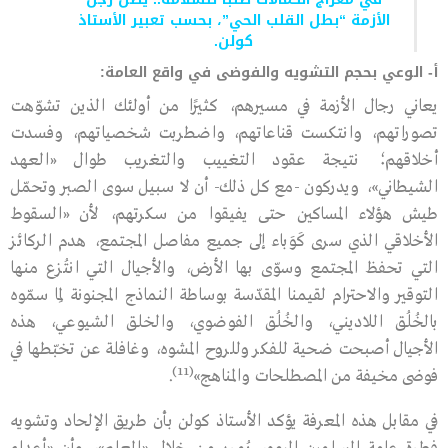
الأزمة “بطل القلب الحي”، بحسب تعبير الأستاذ
كولن.
أ- الوعي بحجم التشويه والفوضى في واقع العامة:
يعاني رجال الأزمة في مسيرهم، كثيرًا من أولئك الذين تشوّهت
تصوراتهم، وانتكست قناعاتهم، واضطربت شخصياتهم، وفسدت
أخلاقهم؛ نتيجة عقود التغييب والتغريب طوال «العهد
الشيطاني»، ويدركون -مع كل ذلك- أن لا سبيل سوى الصبر وتحمّل
طيش هؤلاء المساكين حتى يفيقوا من سكرتهم، لأن «السقوط
الأخلاقي الذي سرى كَوَباء إلى جميع مفاصل المجتمع، هدم الركائز
التي تحفظ المجتمع وسوّى بها الأرض، والأجيال التي انتُزع منها
التوقير والاحترام لقيمنا المقدّسة بوساطة النماذج المجنونة لِما سمّوه
بالخُلُق اللاديني، والخُلُق الفوضوي، والخلق الشيوعي، هذه
الأجيال أصبحت ضحية للفكر وللروح المشوه، وغافلة عن تخبّطها في
(11)
فوضى مخيفة من المصطلحات والمناهج»
.
في مقابل هذه المعرفة يؤكد الأستاذ كولن بأن طريق الإلحاد وتشويه