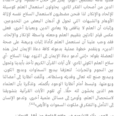
فطرة عامة المسلمين اليوم، يُمرر من خلال «العلم»، وأن «أعداء
الدين من أصحاب الفكر المادي، يحاولون استعمال العلم كوسيلة
للإلحاد والإنكار. لذا فنحن مضطرون لاستعمال السلاح نفسه لإزالة
الأوهام والشبهات التي تجول في أذهان البعض من المخدوعين،
وإثبات أن العلم لا يناقض ولا يعادي الدين. وبعبارة أخرى، فعلى
عكس قيام الماديّين بتقييم العلم وجعله واسطة للإنكار والإلحاد،
فقد وجب علينا أن نستعمل العلم كأداة إثبات وبرهنة على صحة
الدين». ويتقدم خطوة عملية بدعوته كافة دعاة الإيمان لحل هذه
المعضلة بقوله: «إنني أدعو دعاة الإيمان إلى التزود بهذا السلاح -أي
سلاح العلم الكوني المادي- لأن آيات القرآن الكريم تأخذ بأيدينا وتجول
بين النجوم والمجرات؛ لتعرّفنا ببديع السماوات وبديع الكون،
وببديع صنع ﷲ تعالى وقدرته وسلطانه.. وتُلْفت أنظارنا إلى أعضائنا
وروعتها، وتبسط أمام أنظارنا الوجود بأكمله، وتذكّرنا بأن العلماء
هم الذين يخشَون ﷲ حقًّا.. أي تقوم الآيات القرآنية بتشويقنا
لاستحصال العلم، وتُومئ إلى مسائل علمية أخرى، وتدعو الإنسان
(12)
إلى التأمل والتفكر في ملكوت السموات والأرض»
.
ب- الوعي بأثر التشويه في واقع الخاصة من أهل الإيمان: