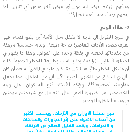
هدفهم المرتبط برضا ﷲ دون أي غرض آخر ودون أي تنازل.. أما
(9)
ربطهم بهدف بديل فمستحيل
.
3- منازل الوعي
في سَيره الطويل إلى غايته لا يغفل رجل الأزمة أين يضع قدمه، فهو
يعرف مصدر الأزمات المعاصرة بدرجة رفيعة، ولديه حساسية مرهفة
من مقدماتها تجعله في يقظة وحذر على الدوام.. وهذا ما يظهر في
اختياره لأساليب المراغمة بما يتناسب وطبيعة الخطر الجديد؛ ذلك
أن «شكل الخطر حاليًّا قد تبدّل عمّا كان عليه في الماضي؛ فبعد أن كان
يأتي في السابق من الخارج، أصبح الآن يأتي من الداخل، مما يجعل
(10)
مقاومته أصعب»
، ويؤكد الأستاذ فتح ﷲ كولن -على وجه
الخصوص- على ضرورة الوعي حال التعامل مع شريحتين مهمتين
في هذا «الداخل» الجديد:
حين تختلط الأوراق في الأزمات، ويسقط الكثير
من أصحاب الأهواء على إثر التجاوزات والمبالغات
والانحرافات، ويقعد القليل الصالح عن الارتقاء
في معراج الكمالات طلبًا للسلامة.. يظلّ رجل