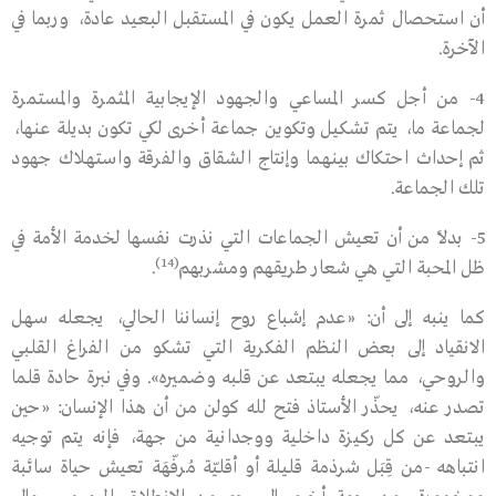
أن استحصال ثمرة العمل يكون في المستقبل البعيد عادة، وربما في
الآخرة.
4- من أجل كسر المساعي والجهود الإيجابية المثمرة والمستمرة
لجماعة ما، يتم تشكيل وتكوين جماعة أخرى لكي تكون بديلة عنها،
ثم إحداث احتكاك بينهما وإنتاج الشقاق والفرقة واستهلاك جهود
تلك الجماعة.
5- بدلاً من أن تعيش الجماعات التي نذرت نفسها لخدمة الأمة في
(14)
ظل المحبة التي هي شعار طريقهم ومشربهم
.
كما ينبه إلى أن: «عدم إشباع روح إنساننا الحالي، يجعله سهل
الانقياد إلى بعض النظم الفكرية التي تشكو من الفراغ القلبي
والروحي، مما يجعله يبتعد عن قلبه وضميره». وفي نبرة حادة قلما
تصدر عنه، يحذّر الأستاذ فتح ﷲ كولن من أن هذا الإنسان: «حين
يبتعد عن كل ركيزة داخلية ووجدانية من جهة، فإنه يتم توجيه
انتباهه -من قِبَل شرذمة قليلة أو أقليّة مُرفّهَة تعيش حياة سائبة