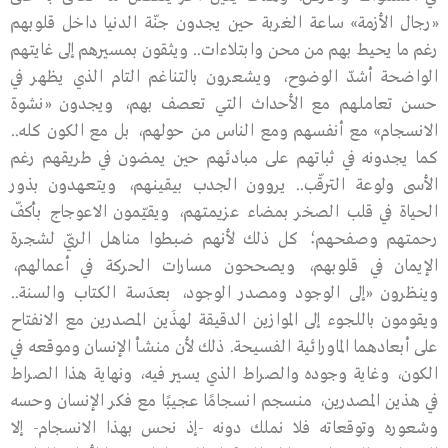
«رجال الأزمة» ساعة الغربة حين يجدون جنّة الدنيا داخل قلوبهم
رغم ما يحيط بهم من محن وابتلاءات.. ويثقون بمسيرهم إلى غايتهم
الواضحة أشدّ الوضوح، ويشعرون بالتناغم التام الذي يظهر في
حسن تعاملهم مع الأحداث التي تعصف بهم، ويجدون «نشوة
الانسجام» مع أنفسهم ومع الناس من حولهم، بل مع الكون كله..
كما يجدونه في ثباتهم على مبادئهم حين يمضون في طريقهم رغم
الأسى ولوعة الترقّب.. يروون الجدب بيقينهم، ويتعهدون بذور
الحياة في قلب الصخر بمضاء عزيمتهم، ويقيّمون الاعوجاج بأكفّ
رحمتهم وصفحهم؛ كل ذلك لأنهم ضبطوا مناهل الريّ لشجرة
الإيمان في قلوبهم، ويصححون مسارات الحركة في أعمالهم،
وينظرون «إلى الوجود ومصدر الوجود، بعدَسة الكتاب والسنة..
ويقومون باللجوء إلى الموازين الدقيقة لهذَين المصدرين مع الانفتاح
على أبعادهما الماورائية الفسيحة. ذلك لأن منشأ الإنسان وموقعه في
الكون، وغاية وجوده والصراط الذي يسير فيه، ونهاية هذا الصراط
في هذين المصدرين، منسجم انسجامًا عجيبًا مع فكر الإنسان وحسه
وشعوره وتوقعاته فلا نملك دونه -إذ نحس بهذا الانسجام- إلا