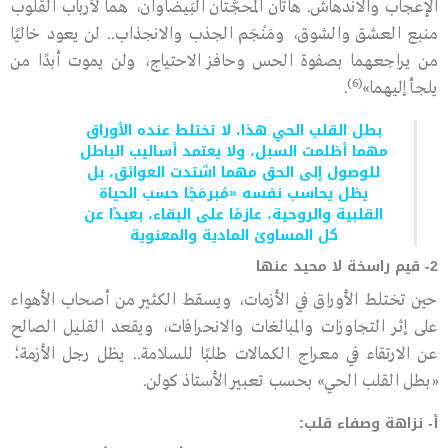
الإعجاب والاندهاش. هاتان المحجَّتان البَيضاوان، هما لأرباب القلوب
منبع العشق والشوق، ومَنْجَم الجذب والانجذاب.. لن يعود خاليًا
من يراجعهما بصفوة الحس وحافز الاحتياج، ولن يموت أبدًا من
(6)
يلجأ إليهما»
.
بطل القلب الحي هذا، لا تختلط عنده الأوراق
مهما أظلمت السبل، ولا يعتمد أساليب الباطل
للوصول إلى الحق مهما اشتدت العوائق، بل
يظل يحاسب نفسه «مُبرمَجًا حسب الحياة
القلبية والروحية، عازمًا على البقاء، بعيدًا عن
كل المساوئ المادية والمعنوية
2- قيم راسخة لا محيد عنها
حين تختلط الأوراق في الأزمات، ويسقط الكثير من أصحاب الأهواء
على إثر التجاوزات والمبالغات والانحرافات، ويقعد القليل الصالح
عن الارتقاء في معراج الكمالات طلبًا للسلامة.. يظل رجل الأزمة؛
«بطل القلب الحي» بحسب تعبير الأستاذ كولن.
أ- نزاهة وصفاء قلب: