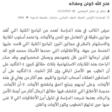
فتح ﷲ كولن ومقاله
جمال بن فضل الحوشبي
11/12/2023
الإصدارة الأولى
,
المجلة
,
الملف التركي
,
دراسات
,
فلسفة الدعوة
8066
عرض الكاتب في هذه الدراسة لعدد من المبادئ الكلية التي تُعَد
موازين دقيقة في التعامل مع المحن والأزمات. واعتمد أسلوب المقاربة
والاستلهام بالنظر في مجالين اثنين: المبادئ الكلية التي قامت عليها
الخدمة من جهة، والأخلاقيات التي حددها الأستاذ محمد فتح ﷲ
كولن لرجالها الذين ظل يتعهدهم ويصقل شخصياتهم. وقد صدّر
الباحث هذه المقاربات الاستلهامية بثلاث حقائق كبرى: 1-التأكيد على
أن الطيّب هو الأصل الباقي وإن كَثُر الخَبَث. 2-التأكيد على أن
الصادقين العقلاء أصحاب المبادئ والقيم، هم أكثر من يعاني في هذه
الأزمات، وعلى أيديهم ينبلج الحق وتنقشع الأزمات. 3-أن الأزمات،
مدرسة الأخلاق التي تتكشف فيها حقائق الرجال أكثر من أزمنة الأمن
والرخاء. بعدها شرعت الدراسة في تناول أبرز الأخلاقيات التي لا غنى
عنها حين تدلهمّ الخطوب وتثور الأزمات والفتن.