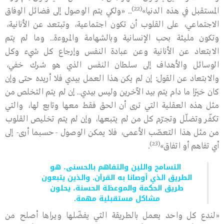
(22)
المستقبل في هذه الدنيا»
.. «ولكي يتم الوصول إلى فضائل الوفاق
الاجتماعي، على القلوب أن تكون اجتماعية، وتبتعد عن الأنانية،
وتكون مليئة بحب الإنسانية وبالشهامة والمروءة.. وما لم يتم
الابتعاد عن الأنانية وعن عبادة النفس وإرجاع كل شيء وكل
الوسائل والأهداف إلى سلطان النفس الذي هو شرك خفي،
والابتعاد عن القول: إن لم يكن هذا العمل بيدي فلا أريده حتى وإن
كان خيرًا ما دام يتم بيد الآخرين وليس بيدي.. إن لم يتم التخلص من
مثل هذه العقلية التي ترى أن الحق فقط معها وتابع لها، والتي
تكفّر وتضلّل وتجرّم كل من لم يتبعها، وإن لم يتم تخليص القلوب
من مثل هذا التعصّب الأعمى، فلا يمكن الوصول -حسبما أرى- إلى
(23)
أي تفاهم أو اتفاق»
.
التسامح واللين والتفاهم بالحسنى، هو
الطريق الذي أوصانا به القرآن. والذين يتبعون
طريق الحكمة والموعظة الحسنة، يحلون
مشاكل مستقبلية مهمة.
«لندع كل واحد يعمل بالطريقة التي يفضّلها ويراها أصلح من