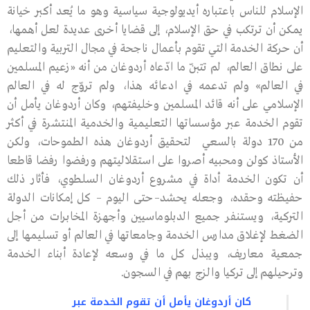
الإسلام للناس باعتباره أيديولوجية سياسية وهو ما يُعد أكبر خيانة
يمكن أن ترتكب في حق الإسلام، إلى قضايا أخرى عديدة لعل أهمها،
أن حركة الخدمة التي تقوم بأعمال ناجحة في مجال التربية والتعليم
على نطاق العالم، لم تتبنّ ما ادّعاه أردوغان من أنه «زعيم المسلمين
في العالم» ولم تدعمه في ادعائه هذا، ولم تروّج له في العالم
الإسلامي على أنه قائد المسلمين وخليفتهم، وكان أردوغان يأمل أن
تقوم الخدمة عبر مؤسساتها التعليمية والخدمية المنتشرة في أكثر
من 170 دولة بالسعي لتحقيق أردوغان هذه الطموحات، ولكن
الأستاذ كولن ومحبيه أصروا على استقلاليتهم ورفضوا رفضا قاطعا
أن تكون الخدمة أداة في مشروع أردوغان السلطوي، فأثار ذلك
حفيظته وحقده، وجعله يحشد–حتى اليوم – كل إمكانات الدولة
التركية، ويستنفر جميع الدبلوماسيين وأجهزة المخابرات من أجل
الضغط لإغلاق مدارس الخدمة وجامعاتها في العالم أو تسليمها إلى
جمعية معاريف، ويبذل كل ما في وسعه لإعادة أبناء الخدمة
وترحيلهم إلى تركيا والزج بهم في السجون.
كان أردوغان يأمل أن تقوم الخدمة عبر