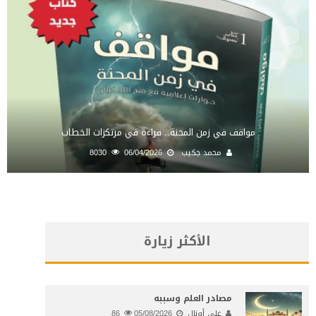
مواقف في زمن المحنة.. قراءة في مرتكزات الخطاب
محمد جكيب
06/04/2026
8030
الأكثر زيارة
مصادر العلم وسببه
علي أونال
05/08/2026
86