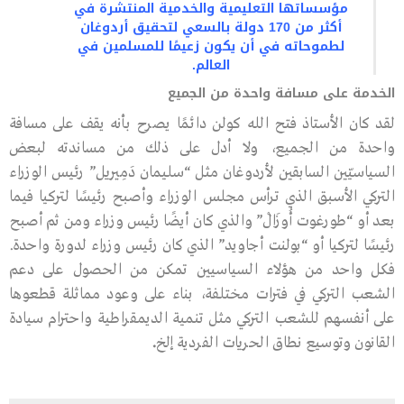
مؤسساتها التعليمية والخدمية المنتشرة في
أكثر من 170 دولة بالسعي لتحقيق أردوغان
لطموحاته في أن يكون زعيمًا للمسلمين في
العالم.
الخدمة على مسافة واحدة من الجميع
لقد كان الأستاذ فتح الله كولن دائمًا يصرح بأنه يقف على مسافة
واحدة من الجميع، ولا أدل على ذلك من مساندته لبعض
السياسيّين السابقين لأردوغان مثل “سليمان دَمِيريل” رئيس الوزراء
التركي الأسبق الذي ترأس مجلس الوزراء وأصبح رئيسًا لتركيا فيما
بعد أو “طورغوت أُوزَالْ” والذي كان أيضًا رئيس وزراء ومن ثم أصبح
رئيسًا لتركيا أو “بولنت أجاويد” الذي كان رئيس وزراء لدورة واحدة.
فكل واحد من هؤلاء السياسيين تمكن من الحصول على دعم
الشعب التركي في فترات مختلفة، بناء على وعود مماثلة قطعوها
على أنفسهم للشعب التركي مثل تنمية الديمقراطية واحترام سيادة
القانون وتوسيع نطاق الحريات الفردية إلخ
.