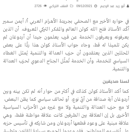
أبو زيد عبد الرحيم
09/12/2021
الملف التركي
2726
في حواره الأخير مع الصحفي بجريدة الأهرام العربي أ/ أيمن سمير
أكّد الأستاذ فتح الله كولن العالم والمفكر التركي المعروف، أن الذين
يعرفونه ويعرفون الخدمة عن قرب يعلمون جيدا أن أردوغان لم
يكن تلميذا له قط، وجاء جواب الأستاذ كولن هذا ردًّا على بعض
المحللين الذين يعتقدون أن حزب العدالة والتنمية يُمثل الغطاء
السياسي للخدمة، وأن الخدمة تُمثِّل الجناح الدعوي لحزب العدالة
والتنمية.
لسنا صديقين
كما أكد الأستاذ كولن كذلك في أكثر من حوار أنه لم تكن بينه وبين
أردوغان أية صداقة من أيِّ نوع، أو تحالف سياسي كما يظن البعض،
لا مع حزب العدالة والتنمية ولا مع غيره من الأحزاب السياسية
الأخرى بل إن العلاقة بين الطرفين كانت علاقة مواطنة فقط، وهي
علاقة مبنية على وعود قطعها أردوغان ومن شاركه في تأسيس حزبه
على أنفسهم للمواطنين. فقد وعدوا الجميع بسيادة القانون وتطبيق