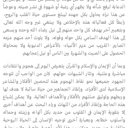
الدعاية لرفع شأنه ولا يظهر أي رغبة أو شهوة في نشر صيته. وعوضاً
عن هذا نراه يحاول بكل جهده ليبلغ مستوى حياة القلب والروح،
رابطاً كل فعالياته هذه بالإخلاص ولا يبتغي غير وجه الله تعالى.
وبتعبير آخر يهدف كل واحد منهم إلى نيل رضاء الله وحده ويسعى
إلى هذا الهدف السامي بكل حوله وقوته، ولا يلوث أحد منهم عزمه
الصارم -القريب من عزم الأنبياء- بالأغراض الدنيوية ولا بمحاولة
الحصول على الصيت والشهرة بين الناس أو نيل إعجابهم.
وبما أن الإيمان والإسلام والقرآن يتعرض اليوم إلى هجوم وانتقادات
مباشرة وعلنية، وتثار الشبهات حولهم، كان من الواجب أن تتوجه
الجهود جميعها نحو نقاط الهجوم هذه لتحصين الأفكار والمشاعر
الإسلامية لدى الأفراد، وإنقاذ الجماهير من حياة سائبة لا هدف لها
وربطهم وتوثيق صلتهم بالأفكار والأهداف العالية. ولا يمكن إشباع
هذه الحاجة وإنقاذ الأفراد من اللهاث وراء البحث عن أهداف أخرى
إلا بتقوية الإيمان في القلوب من جديد بكل ألوانه وزينته وجماله
وأسلوب خطابه. وبعبارة أخرى توجيه الإنسان إلى الحياة الروحية
والقلبية من جديد. ويكتسب هذا الأمر أهمية خاصة، ولا سيما في