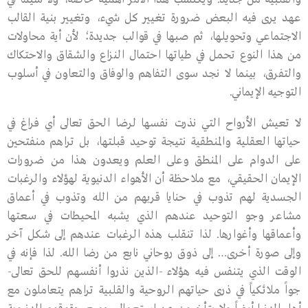
عهد يرى فيه البعض ضرورة تغيير كل شيء، وتغيير بنية القالب
الاجتماعي وتحويلها، ثم صبها في قوالب جديدة؛ لأن أية محاولات
من هذا النوع تحمل في طياتها احتمال النزاع والشقاق والاحتكاك
والتفرق، بينما لا نجد سوى التفاهم والوفاق والتعاون في أسلوب
التوجيه الإيماني.
لا تعيش الأرواح التي نذرت نفسها لرضا الحق تعالى أي فراغ في
حياتها العقلية والمنطقية نتيجة توحيد قبلتها، بل تراهم منفتحين
على الدوام على المنطق وعلى العلم ويعدون هذا من ضرورات
الإيمان الحقيقي، مع ملاحظة أن الأهواء الدنيوية لهؤلاء والرغبات
الجسدية لهم تذوب في حنايا قربهم من الله وتذوب في أعماق
مشاعر وجو التوحيد عندهم الذي يشبه المحيطات في سعتها
وأعماقها وأغوارها. لذا تنقلب هذه الرغبات عندهم إلى شكل آخر
وإلى صورة أخرى… إلى ذوق روحاني نابع من رضا الله. لذا فإنه في
الوقت الذي يتنفس فيه هؤلاء -الذين نذروا أنفسهم للحق تعالى-
جواً ملائكياً في ذرى حياتهم الروحية والقلبية تراهم يتعاملون مع