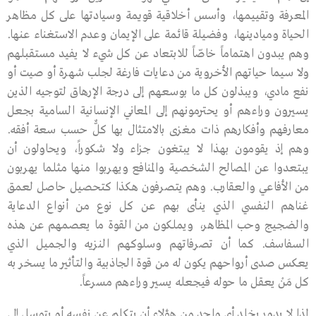
المعرفة وتقييمها، وأسس أخلاقية قويمة وسيادتها على كل مظاهر
الحياة وميادينها، وفضيلة قائمة على الإيمان وعدم الاستغناء عنها.
وهم يبدون اهتماماً خاصّاً للابتعاد عن كل شيء لا يفيد مستقبلهم
ولا سيما حياتهم الأخروية من دعايات فارغة لجلب شهرة أو صيت أو
نفع مادي، ويبذلون كل ما بوسعهم إلى درجة الإرهاق لتوجيه الذين
يسيرون وراءهم أو يحترمونهم إلى المعاني الإنسانية السامية بجعل
معارفهم وأفكارهم ذات مغزى بالامتثال بها كلٌّ حسب سعة أفقه.
وهم إذ يقومون بهذا لا يبتغون جزاء ولا شكوراً، ويحاولون أن
يبتعدوا عن المصالح الشخصية والمنافع ويهربوا منها مثلما يهربون
من الأفاعي والعقارب. وهم يتصرفون هكذا كتحصيل حاصل لعمق
غناهم النفسي الذي ينأى بهم عن كل نوع من أنواع الدعاية
والضجيج وحب المظاهر، ويملكون من القوة ما يعصمهم عن هذه
السفاسف. كما أن تصرفاتهم وسلوكهم النزيه والجميل الذي
يعكس صدى أرواحهم يكون له من قوة الجاذبية والتأثير ما يسخر به
كل مَنْ يعقل ما حوله فيجعله يسير وراءهم مسرعاً.
لذا لا يدور بخلد أي واحد من هؤلاء أن يتكلم عن نفسه أو يتوسل إلى