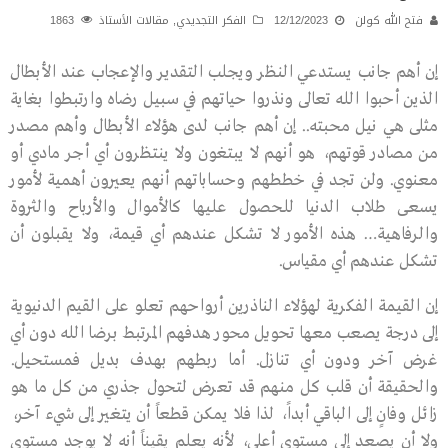
فتح الله كولن
12/12/2023
الفكر التجديدي
,
مقالات الأستاذ
1863
إن أهم جانب يستدعي النظر ويجلب التقدير والإعجاب عند الأبطال
الذين أحبوا الله تعالى ونذروا حياتهم في سبيل رضاه وارتبطوا بغاية
مثلى هي نيل محبته.. إن أهم جانب لدى هؤلاء الأبطال وأهم مصدر
من مصادر قوتهم، هو أنهم لا يبتغون ولا ينتظرون أي أجر مادي أو
معنوي. ولن تجد في خططهم وحساباتهم أنهم يعيرون أهمية لأمور
يسعى طلاب الدنيا للحصول عليها كالأموال والأرباح والثروة
والرفاهية… هذه الأمور لا تشكل عندهم أي قيمة، ولا يقبلون أن
تشكل عندهم أي مقياس.
إن القيمة الفكرية لهؤلاء الناذرين أرواحهم تعلو على القيم الدنيوية
إلى درجة يصعب معها تحويل محور هدفهم المرتبط برضا الله دون أي
غرض آخر ودون أي تنازل. أما ربطهم بهدف بديل فمستحيل.
والحقيقة أن قلب كل منهم قد تعرض لتحول جذري من كل ما هو
زائل وفانٍ إلى الباقي أبداً، لذا فلا يمكن قطعاً أن يتغير إلى شيء آخر،
ولا أن يصعد إلى مستوى أعلى، لأنه يعلم يقيناً أنه لا يوجد مستوى