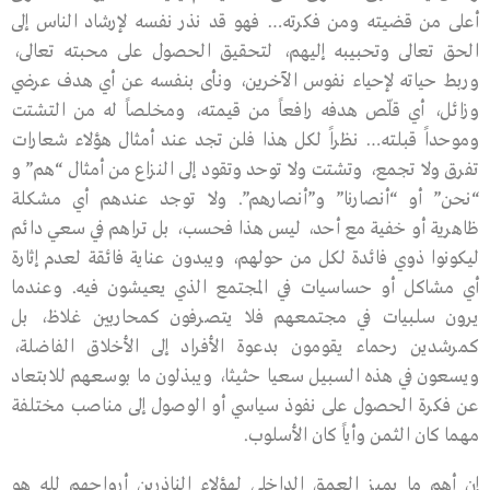
أعلى من قضيته ومن فكرته… فهو قد نذر نفسه لإرشاد الناس إلى
الحق تعالى وتحبيبه إليهم، لتحقيق الحصول على محبته تعالى،
وربط حياته لإحياء نفوس الآخرين، ونأى بنفسه عن أي هدف عرضي
وزائل، أي قلّص هدفه رافعاً من قيمته، ومخلصاً له من التشتت
وموحداً قبلته… نظراً لكل هذا فلن تجد عند أمثال هؤلاء شعارات
تفرق ولا تجمع، وتشتت ولا توحد وتقود إلى النزاع من أمثال “هم” و
“نحن” أو “أنصارنا” و”أنصارهم”. ولا توجد عندهم أي مشكلة
ظاهرية أو خفية مع أحد، ليس هذا فحسب، بل تراهم في سعي دائم
ليكونوا ذوي فائدة لكل من حولهم، ويبدون عناية فائقة لعدم إثارة
أي مشاكل أو حساسيات في المجتمع الذي يعيشون فيه. وعندما
يرون سلبيات في مجتمعهم فلا يتصرفون كمحاربين غلاظ، بل
كمرشدين رحماء يقومون بدعوة الأفراد إلى الأخلاق الفاضلة،
ويسعون في هذه السبيل سعيا حثيثا، ويبذلون ما بوسعهم للابتعاد
عن فكرة الحصول على نفوذ سياسي أو الوصول إلى مناصب مختلفة
مهما كان الثمن وأياً كان الأسلوب.
إن أهم ما يميز العمق الداخلي لهؤلاء الناذرين أرواحهم لله هو