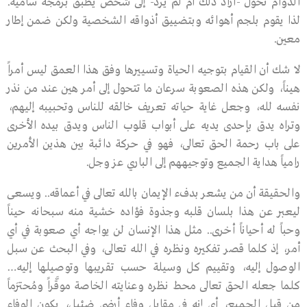
الدوام تحول -أراد ذلك أم لم يرد- إلى شخص يطبق برمجة سامية.
لذا يقوم بلجم أهوائه وبتضييق أذواقه الشخصية ولكن ضمن إطار
معين.
لا شك أن القيام بتوجيه الحياة وتسييرها وفق هذا العمق ليس أمراً
هيناً، ولكن هذه الصعوبة سرعان ما تتحول إلى أمر هين عند من نذر
نفسه لله، وجعل غاية حياته تعريف خالقه للناس وتحبيبه إليهم،
وتراه يدق بإحدى يديه على أبواب قلوب الناس ويدق بيده الأخرى
على باب رحمة الحق تعالى، فهو في حركة دائبة بين هذين الأمرين
رامياً هداية الجميع وتوجيههم إلى الباري عز وجل.
والحقيقة أن من يشعر بدفء الإيمان بالله تعالى في أعماقه.. ويسعى
ليعبر عن هذا بلسان قلبه وجذوة فؤاده خشية منه سبحانه حيناً
وحباً له أحياناً أخرى.. مثل هذا الإنسان لن يواجه أي صعوبة في أي
أمر، إذ كلما قصر تفكيره ونظره في الله تعالى، وفي البحث عن سبل
الوصول إليه، وتقييم كل وسيلة حسب تقريبها وتوصيلها إليه…
كلما جعله الحق تعالى محط نظره وعنايته الخاصة موقَّراً ومُحترَماً
من قبل الجميع، أي إنه في مقابل وفاء أرضي ضئيل، يكون الوفاء