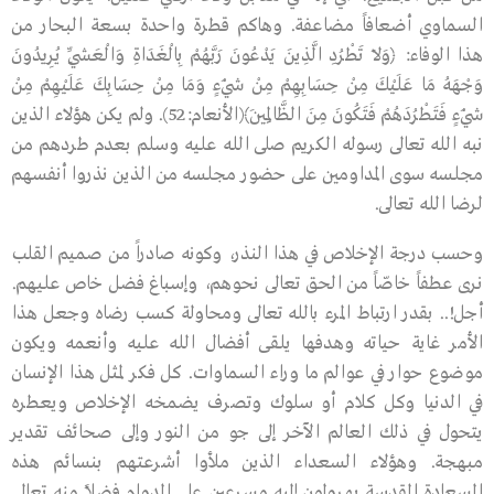
السماوي أضعافاً مضاعفة. وهاكم قطرة واحدة بسعة البحار من
هذا الوفاء: ﴿وَلاَ تَطْرُدِ الَّذِينَ يَدْعُونَ رَبَّهُمْ بِالْغَدَاةِ وَالْعَشِيِّ يُرِيدُونَ
وَجْهَهُ مَا عَلَيْكَ مِنْ حِسَابِهِمْ مِنْ شَيْءٍ وَمَا مِنْ حِسَابِكَ عَلَيْهِمْ مِنْ
شَيْءٍ فَتَطْرُدَهُمْ فَتَكُونَ مِنَ الظَّالِمِينَ﴾(الأنعام:52). ولم يكن هؤلاء الذين
نبه الله تعالى رسوله الكريم صلى الله عليه وسلم بعدم طردهم من
مجلسه سوى المداومين على حضور مجلسه من الذين نذروا أنفسهم
لرضا الله تعالى.
وحسب درجة الإخلاص في هذا النذر، وكونه صادراً من صميم القلب
نرى عطفاً خاصّاً من الحق تعالى نحوهم، وإسباغ فضل خاص عليهم.
أجل!.. بقدر ارتباط المرء بالله تعالى ومحاولة كسب رضاه وجعل هذا
الأمر غاية حياته وهدفها يلقى أفضال الله عليه وأنعمه ويكون
موضوع حوار في عوالم ما وراء السماوات. كل فكر لمثل هذا الإنسان
في الدنيا وكل كلام أو سلوك وتصرف يضمخه الإخلاص ويعطره
يتحول في ذلك العالم الآخر إلى جو من النور وإلى صحائف تقدير
مبهجة. وهؤلاء السعداء الذين ملأوا أشرعتهم بنسائم هذه
السعادة المقدسة يهرولون إليه مسرعين على الدوام فضلاً منه تعالى