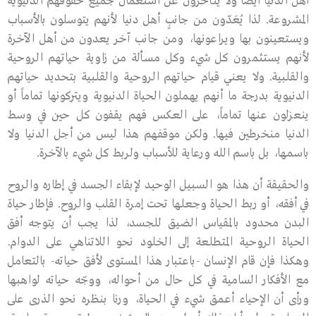
أهل الدنيا أيضاً ولا يتأخرون عن استعمال جميع حقوقهم الدنيوية
المشروعة. لذا يُعَدّون من جانبٍ أهل دنيا لأنهم يتوسلون بالأسباب
ويستعينون بها ويراعونها، ومن جانب آخر يعدون من أهل الآخرة
لأنهم يستثمرون كل شيء وكل مسألة من زاوية حياتهم الروحية
والقلبية. ولا يعني قيام حياتهم الروحية والقلبية بتحديد حياتهم
الدنيوية بدرجة ما أنهم يهملون الحياة الدنيوية ويتركونها تماماً أو
ينعزلون عنها تماماً، على العكس فهم يقفون كل حين في وسط
الدنيا منخرطين فيها. ولكن موقفهم هذا ليس من أجل الدنيا ولا
باسمها، بل باسم الله ورعاية للأسباب ولربط كل شيء بالآخرة.
والحقيقة أن هذا هو السبيل الوحيد لإبقاء الجسد في إطاره والروح
في أفقه، أو ربط الحياة وجعلها تحت إمرة القلب والروح. فإطار حياة
البدن محدود بالمقياس الضيق للجسد، لذا يجب أن يتوجه أفق
الحياة الروحية المتطلعة إلى الخلود نحو اللاتناهي على الدوام.
وهكذا فإن قام الإنسان -باعتبار هذا المستوى لأفق حياته- بالتعامل
مع الأفكار السامية في كل حال من أحواله، ووجّه حياته لواهبها
ورأى أن الإحياء أعمق شيء في الحياة، ورنا بنظره نحو الذرى على