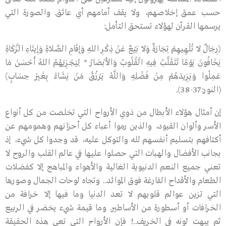
حسب عمق إخلاصهم، ولا يقف أمامهم أي عائق. والصورة التي
يرسمها القرآن لهؤلاء تستحق التأمل:
﴿رِجَالٌ لاَ تُلْهِيهِمْ تِجَارَةٌ وَلاَ بَيْعٌ عَنْ ذِكْرِ اللهِ وَإِقَامِ الصَّلاَةِ وَإِيتَاءِ الزَّكَاةِ
يَخَافُونَ يَوْمًا تَتَقَلَّبُ فِيهِ الْقُلُوبُ وَالأَبْصَارُ * لِيَجْزِيَهُمُ اللهُ أَحْسَنَ مَا
عَمِلُوا وَيَزِيدَهُمْ مِنْ فَضْلِهِ وَاللَّهُ يَرْزُقُ مَنْ يَشَاءُ بِغَيْرِ حِسَابٍ﴾
(النور:37-38).
إن أمثال هؤلاء الأبطال من ذوي الأرواح التي تخلصت من كل أنواع
الأسر وألوان القيود، والذين رموا أعباء كل أحزانهم وهمومهم عن
أكتافهم بتسليم أنفسهم لله والتوكل عليه، قد وجدوا كل شيء، إذ
بجانب الأفضال والهبات التي حصلوا عليها في عالم القلب والروح لا
تعني جميع النعم الدنيوية الغالية والأهواء والمباهج إلا كفضلات
الطعام والأقداح الفارغة فوق الموائد.. وتجاه لوحات الجمال وصورها
التي تزين عوالم قلوبهم لا تعد الدنيا وما فيها إلا خرافة من
الخرافات أو أسطورة من الأساطير. وما قيمة شيء يخضر في الربيع
ثم يبهت لونه في الخريف..! فإن الأرواح التي تعي هذه الحقيقة