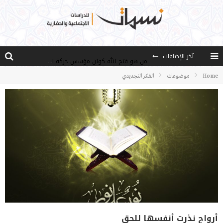
آخر الإضافات
من هو فتح الله كولن مؤسس حركة الخدمة؟
كيف نصل إلى أفق إنسان “هل من مزيد”؟
Home
موضوعات
الفكر التجديدي
الأستاذ عالما عارفا حكيما
مصادر العلم وسببه
النـزعة التجديدية عند الأستاذ فتح الله كولن
أرواح نذرت أنفسها للحق