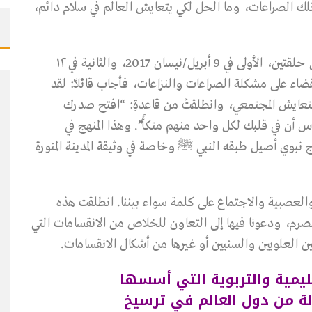
تلك الصراعات، وما الحل لكي يتعايش العالم في سلام دائم،
في الحوار الذي أجرته معه جريدة الوطن المصرية على حلقتين، الأولى في 9 أبريل/نيسان 2017، والثانية في ١٢
 كيفية القضاء على مشكلة الصراعات والنزاعات، فأجاب قائلاً: لقد
تعايش المجتمعي، وانطلقتُ من قاعدةِ: “افتح صدرك
اس أن في قلبك لكل واحد منهم متكأً”. وهذا المنهج في
 نبوي أصيل طبقه النبي ﷺ وخاصة في وثيقة المدينة المنورة
 والعصبية والاجتماع على كلمة سواء بيننا. انطلقت هذه
صرم، ودعونا فيها إلى التعاون للخلاص من الانقسامات التي
 بين العلويين والسنيين أو غيرها من أشكال الانقسامات.
مية والتربوية التي أسسها
الخدمة في نحو 170 دولة من دول العالم في ترسيخ