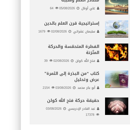
مصادر العلم وسببه
علي أونال
05/08/2026
64
إستراتيجية قرن العلم بالدين
سليمان عشراتي
02/08/2026
1679
الفطرة المتحمّسة والحركة
المتّزنة
فتح الله كولن
02/08/2026
39
كتاب “من البذرة إلى الثمرة”
عرض وتحليل
أبو بكر محمد
03/08/2026
2154
حقيقة حركة فتح الله كولن
عبد القادر الإدريسي
03/08/2026
17378