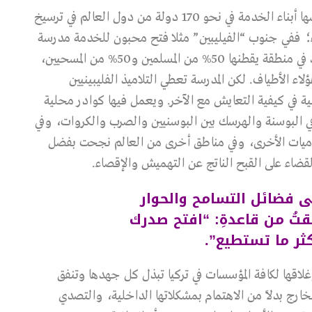
لقد أسهمت المؤسسات التعليمية والتربوية التي أسسها أبناء الخدمة في نحو 170 دولة من دول العالم في ترسيخ
داء؛ ففي جنوب “الفيليبين” مثلا فتح محبون للخدمة مدرسة
أسموها “مدرسة التسامح الفيليبينية”، وهي تتواجد في منطقة يقطنها 50% من المسلمين و50% من المسحيين،
اء الأطياف. لكن المدرسة تعطي التلاميذ الفليبينيين
 في كيفية التعايش مع الآخر. ويعمل فيها كوادر محلية
في البوسنة والهرسك بين البوسنيين والصرب والكروات، وفي
قوميات الأخرى، وفي مناطق أخرى من العالم نجحت بفضل
لقضاء على القبح الناتج عن التهميش والإقصاء.
 فضائل التسامح والحوار
تُ من قاعدةِ: “افتح صدرك
كثر ما تستطيع”.
غلاقها لكافة المؤسسات في تركيا تبذل كل جهدها وتنفق
ارج بدلاً من الاهتمام بمشكلاتها الداخلية، والتصدي