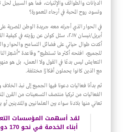
الديانات والطوائف والإثنيات، فما هو السبيل لحل 
وتسود روح المحبة في أرجاء المعمورة؟
أبريل/نيسان ٢٠١٧، سئل كولن عن رؤيته في
أكدت طوال حياتي على فضائل التسامح والحوار وال
للجميع، افتحه أكثر ما تستطيع” وقاعدة “أَشعِرْ الن
التعايش ليس بدعًا في القول ولا العمل، بل هو منهج
مع الذين كانوا يحملون أفكارًا مختلفة.
ثم بدأنا فعاليات دعونا فيها الجميع إلى نبذ الخلاف
الفعاليات من تركيا منتصف التسعينات من القرن المن
تعاني منها بلادنا سواء بين العلمانيين والمتدينين أو
لقد أسهمت المؤسسات التعلي
أبناء 