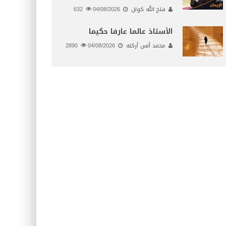
فتح الله كولن
04/08/2026
632
الأستاذ عالما عارفا حكيما
محمد أنس أركنه
04/08/2026
2890