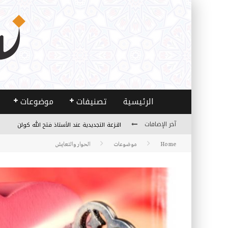
الرئيسية
تصنيفات
موضوعات
آخر الإضافات
من هو فتح الله كولن مؤسس حركة الخدمة؟
Home
موضوعات
الحوار والتعايش
كيف نصل إلى أفق إنسان “هل من مزيد”؟
الأستاذ عالما عارفا حكيما
مصادر العلم وسببه
النـزعة التجديدية عند الأستاذ فتح الله كولن