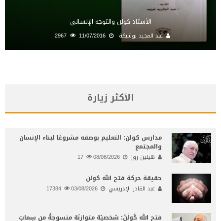
الأستاذ كولن والتوجه الإنساني
عبد المجيد بوشبكة
11/07/2016
2967
الأكثر زيارة
مدارس كولن: التعليم بوصفه مشروعًا لبناء الإنسان
والمجتمع
هيلين روز
08/08/2026
17
حقيقة حركة فتح الله كولن
عبد القادر الإدريسي
03/08/2026
17384
فتح الله كُولَنْ: شخصيّة متوازِنَة منسوجةٌ من سِماتٍ