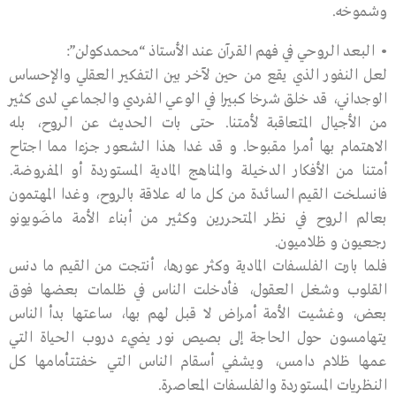
وشموخه.
• البعد الروحي في فهم القرآن عند الأستاذ “محمدكولن”:
لعل النفور الذي يقع من حين لآخر بين التفكير العقلي والإحساس
الوجداني، قد خلق شرخا كبيرا في الوعي الفردي والجماعي لدى كثير
من الأجيال المتعاقبة لأمتنا. حتى بات الحديث عن الروح، بله
الاهتمام بها أمرا مقبوحا. و قد غدا هذا الشعور جزءا مما اجتاح
أمتنا من الأفكار الدخيلة والمناهج المادية المستوردة أو المفروضة.
فانسلخت القيم السائدة من كل ما له علاقة بالروح، وغدا المهتمون
بعالم الروح في نظر المتحررين وكثير من أبناء الأمة ماضَويونو
رجعيون و ظلاميون.
فلما بارت الفلسفات المادية وكثر عورها، أنتجت من القيم ما دنس
القلوب وشغل العقول، فأدخلت الناس في ظلمات بعضها فوق
بعض، وغشيت الأمة أمراض لا قبل لهم بها، ساعتها بدأ الناس
يتهامسون حول الحاجة إلى بصيص نور يضيء دروب الحياة التي
عمها ظلام دامس، ويشفي أسقام الناس التي خفتتأمامها كل
النظريات المستوردة والفلسفات المعاصرة.