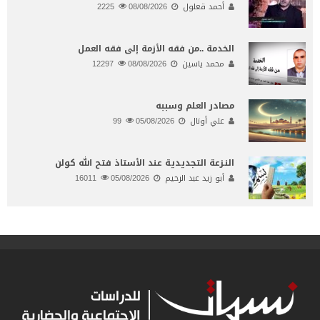
أحمد قعلول
08/08/2026
2225
الخدمة ..من فقه الأزمة إلى فقه العمل
محمد ياسين
08/08/2026
12297
مصادر العلم وسببه
علي أونال
05/08/2026
99
النـزعة التجديدية عند الأستاذ فتح الله كولن
أبو زيد عبد الرحيم
05/08/2026
16011