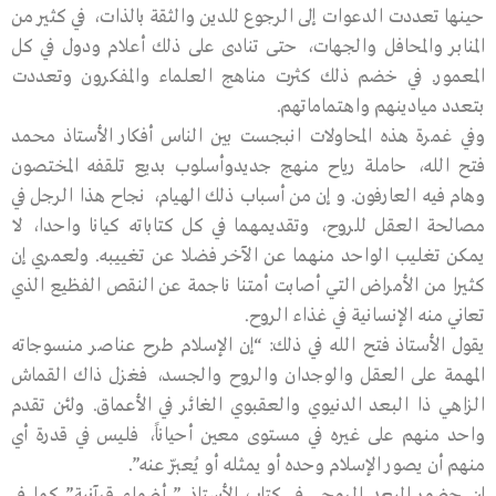
حينها تعددت الدعوات إلى الرجوع للدين والثقة بالذات، في كثير من
المنابر والمحافل والجهات، حتى تنادى على ذلك أعلام ودول في كل
المعمور. في خضم ذلك كثرت مناهج العلماء والمفكرون وتعددت
بتعدد ميادينهم واهتماماتهم.
وفي غمرة هذه المحاولات انبجست بين الناس أفكار الأستاذ محمد
فتح الله، حاملة رياح منهج جديدوأسلوب بديع تلقفه المختصون
وهام فيه العارفون. و إن من أسباب ذلك الهيام، نجاح هذا الرجل في
مصالحة العقل للروح، وتقديمهما في كل كتاباته كيانا واحدا، لا
يمكن تغليب الواحد منهما عن الآخر فضلا عن تغييبه. ولعمري إن
كثيرا من الأمراض التي أصابت أمتنا ناجمة عن النقص الفظيع الذي
تعاني منه الإنسانية في غذاء الروح.
يقول الأستاذ فتح الله في ذلك: “إن الإسلام طرح عناصر منسوجاته
المهمة على العقل والوجدان والروح والجسد، فغزل ذاك القماش
الزاهي ذا البعد الدنيوي والعقبوي الغائر في الأعماق. ولئن تقدم
واحد منهم على غيره في مستوى معين أحياناً، فليس في قدرة أي
منهم أن يصور الإسلام وحده أو يمثله أو يُعبّر عنه”.
إن حضور البعد الروحي في كتاب الأستاذ ” أضواء قرآنية” كما في