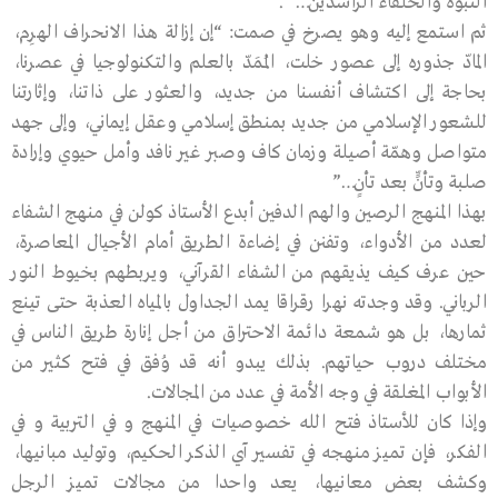
النبوة والخلفاء الراشدين…” .
ثم استمع إليه وهو يصرخ في صمت: “إن إزالة هذا الانحراف الهرِم،
المادّ جذوره إلى عصور خلت، المُمَدّ بالعلم والتكنولوجيا في عصرنا،
بحاجة إلى اكتشاف أنفسنا من جديد، والعثور على ذاتنا، وإثارتنا
للشعور الإسلامي من جديد بمنطق إسلامي وعقل إيماني، وإلى جهد
متواصل وهمّة أصيلة وزمان كاف وصبر غير نافد وأمل حيوي وإرادة
صلبة وتأنٍّ بعد تأنٍ…”
بهذا المنهج الرصين والهم الدفين أبدع الأستاذ كولن في منهج الشفاء
لعدد من الأدواء، وتفنن في إضاءة الطريق أمام الأجيال المعاصرة،
حين عرف كيف يذيقهم من الشفاء القرآني، ويربطهم بخيوط النور
الرباني. وقد وجدته نهرا رقراقا يمد الجداول بالمياه العذبة حتى تينع
ثمارها، بل هو شمعة دائمة الاحتراق من أجل إنارة طريق الناس في
مختلف دروب حياتهم. بذلك يبدو أنه قد وُفق في فتح كثير من
الأبواب المغلقة في وجه الأمة في عدد من المجالات.
وإذا كان للأستاذ فتح الله خصوصيات في المنهج و في التربية و في
الفكر، فإن تميز منهجه في تفسير آي الذكر الحكيم، وتوليد مبانيها،
وكشف بعض معانيها، يعد واحدا من مجالات تميز الرجل