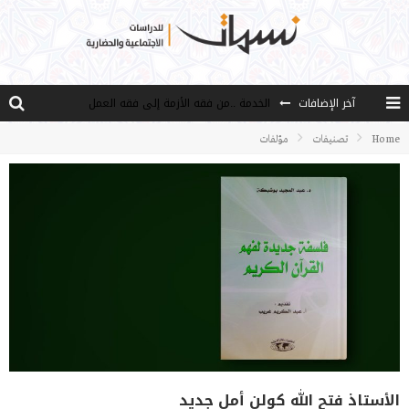
آخر الإضافات
الخدمة ..من فقه الأزمة إلى فقه العمل
مصادر العلم وسببه
Home
تصنيفات
مؤلفات
النـزعة التجديدية عند الأستاذ فتح الله كولن
مدارس كولن: التعليم بوصفه مشروعًا لبناء الإنسان والمجتمع
هذا النهج نهج أصيل
الأستاذ فتح الله كولن أمل جديد