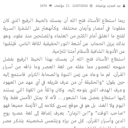
عبد المجيد بوشبكة
11/07/2016
مؤلفات
2470
ربما استطاع الأستاذ فتح الله أن يمسك بالخيط الرفيع الذي كان
مفقودا في أمصار وأزمان مختلفة، وكأنهعثر على الشفرة السرية
لفتح ما انغلق أمام الكثير من العلماء والمصلحين منذ عقود. وهو
بذلك يزيل الحجاب عن أشعة النور الحقيقية لكافة الناس، فَيُنَقبوا
عن الأدوية الشافية لأسقام أمتنا المترامية.
استطاع الأستاذ فتح الله أن يمسك بهذا الخيط الرفيع بفضل
منهجه المعصور مما عقله من لغة العصر وما ذاقه من أسرار
القرآن، ثم ما وعاه عن زمن النبوة والصحابة الكرام. فاستمع إليه
حين يقول: “والحقيقة أن من عرف طريقه في أي عهد من العهود
وعرف الهدف الذي يتوجه إليه، وكان واثقاً من القوة التي يستند
إليها استطاع بفضل هذا الشعور … لأنه لا يمثل الأمسَ فقط ولا
اليومَ ولا الغدَ، بل هو في موقع يَسرِي كلامه إلى الأزمنة جميعا فهو
“صاحب الوقت” و”ابن الزمان”. يعرف إضافة إلى لغة عصره روح
الدين وأسرار القرآن.. كل من يراه ويتلمس شخصيته يتذكر عصر