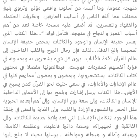
منهجه عموما، وما ألبسه من أسلوب واقعي مؤثر، وتربوي بليغ
مختلف عما ألفه الناس في أساليب العارفين، ونظريات الحكماء
والفقهاء والمفسرين، قد أضفى عليه مسحة خاصة تعد من أهم
أسباب التميز والنجاح في منهجه. فتأمل قوله: “…هذا الكتاب الذي
يفسر حقيقة الإنسان والوجود والكائنات يمحص حقيقة الإنسان
تمحيصا بالغ الدقة،…لذلك فإن رجال الروح والقلب الداخلين إلى
عالم القرآن الآخذ بالألباب، يرون كل شيء يشعرون به ويحسونه في
قرارة أنفسهم كمفردات فهرست، فيطالعونها مفصلا في محتوى
كتاب الكائنات، يستشعرونها، ويمضون و يمضون أعمارهم كلها في
عالم الإشارات والأمارات، في سعي حثيث نحو القرآن كمن يسيح في
الأرض…هذا الكتاب يرسل إشارات ويلمح بها إلى الأعماق الداخلية
للإنسان والكائنات، وإلى سعة روح الإنسان، وإلى أهم أبعاده الحيوية
مثل الحس والشعور والإرادة والقلب، وإلى الغاية والمعنى في خِلقة
هذا الموجود المتكامل (الإنسان) التي تعد ولادة جديدة للكائنات، وإلى
الفائقية في تجهيزاته، وسعة دائرة فاعليته، وعظمته الكامنة،
ورغباته وآماله و هيجانه وعواطفه …يرسلها بحيث لا يبلغ إليها