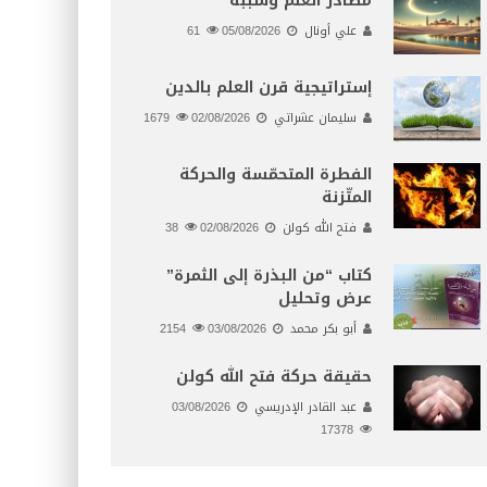
مصادر العلم وسببه
علي أونال
05/08/2026
61
إستراتيجية قرن العلم بالدين
سليمان عشراتي
02/08/2026
1679
الفطرة المتحمّسة والحركة
المتّزنة
فتح الله كولن
02/08/2026
38
كتاب “من البذرة إلى الثمرة”
عرض وتحليل
أبو بكر محمد
03/08/2026
2154
حقيقة حركة فتح الله كولن
عبد القادر الإدريسي
03/08/2026
17378