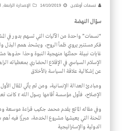
نسمات أونلاين
14/10/2019
الإصدارة الرابعة
,
ا
سؤال النهضة
“نسمات” واحدة من الآليات التي تسهم بدور في الم
فكر مستنير يروي ظمأ الروح، ويشحذ همم البذل وال
غايات نبيلة حملتْها منهجية النبوة وحذا حذوها م
الإسلام السياسي في الإقلاع الحضاري بمعطياته الر
عن إشكالية علاقة السياسة بالأخلاق
ومبادئ العدالة الإنسانية، ومن ثم يأتي المقال الأول
الإصلاح، فأول مؤسسة أقامها رسول الله r كانت تعليمية وليست اقتصادية أو عسكرية.
وفي مقاله الماتع يقدم محمد جكيب قراءة موسعة وم
المحنة التي يعيشها مشروع الخدمة، مبرزًا فيه أهم س
الدولية والإستراتيجية