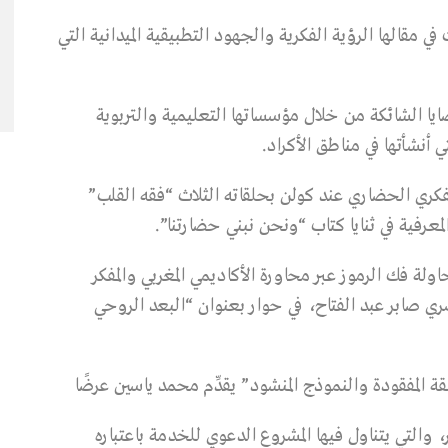
ي مقالها الرؤية الفكرية والجهود التطبيقية الميدانية التي
 الشائكة من خلال مؤسساتها التعليمية والتربوية
ي أنشأتها في مناطق الأكراد.
كري الحضاري عند كولن بحلقاته الثلاث “فقه القلب”
رفية في ثنايا كتاب “ونحن نبني حضارتنا”.
 فك الرموز عبر محاورة الأكاديمي المغربي والمفكر
صري صابر عبد الفتاح، في حوار بعنوان “البعد الروحي
لمفقودة والنموذج المنشود” يقدِّم محمد ياسين عرضًا
 والتي يتناول فيها المشروع الدعوي للخدمة باعتباره