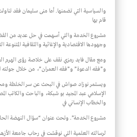
والسياسية التي تضمنها. أما منى سليمان فقد تناولت ف
قام بها
مشروع الخدمة والتي أسهمت في حل عديد من القضايا
وجهودها الاقتصادية والإغاثية والثقافية المتنوعة الت
ومع مقال فايد رمزي نقف على خلاصة رؤى الهرم الف
و”فقه الدعوة” و”فقه العمران”، من خلال جولته المع
ويستمر نوزاد صواش في البحث عن سر الخلطة ومحاولة
الإسلامي عبد المجيد بو شبكة، والباحث والكاتب الم
والخطاب الإنساني في
مشروع الخدمة”. وتحت عنوان “سؤال النهضة الحلقة ا
لرسالته العلمية التي نوقشت في رحاب جامعة الأزهر،