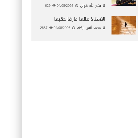
فتح الله كولن
04/08/2026
629
الأستاذ عالما عارفا حكيما
محمد أنس أركنه
04/08/2026
2887