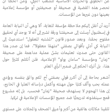
عن الحقوق والحريات الأساسية للشعب التركي، ومن الخطأ أن
نحصر هذه القضية في صحيفة أو صحيفتين أو مؤسسة إعلامية
بعينها دون غيرها من المؤسسات.
أريد أن أنقل إليكم ملاحظة مؤسفة للغاية، ألا وهي أن النيابة العامة
في إسطنبول أرسلت إلى صحيفتنا ورقة تشير إلى أنه لا يوجد أي تحقيق
مفتوح بحقنا، وبعد صدور قانون “المشتبه المعقول” استدعيتُ إلى
النيابة كي أدلي بأقوالي بصفتي “متهمًا معقولًا”، فما إن صدر هذا
القانون حتى صدرت تعليمات بشنّ عملية مداهمة على صحيفة
“زمان” ومؤسسة “سامان يولو” الإعلامية، فلن أتكلم كثيرًا حول
هذا، بل أترك الحكم إلى ضمير الرأي العام.
أشعر بحاجة إلى أن أكرر قولي بصفتي أخ لكم واثق بنفسه ويؤدي
عمله بحب وألّف كتبًا حول مهنته وأكمل دراساته العليا في الخارج،
إن هذا الهجوم لا يستهدف صحيفة “زمان” فحسب، بل إنه مشروع
قمع سينفذونه تدريجيًّا ضد جميع المؤسسات الإعلامية في تركيا.
تلقينا مكالمات هاتفية من أكبر وأعرق الصحف والمجلات على مستوى