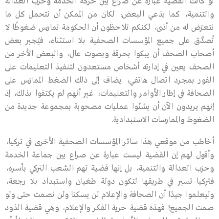
لو كانت القضية عبارة عن صراع بين حركة الخدمة وحزب العدالة
والتنمية، كما يدّعي البعض، لكان من الممكن أن نتحمل كل ما
نتعرّض له من أذى، لكنكم تلاحظون أن الحكومة تمارس ضغوطًا لا
تُصدَّق على جميع المؤسسات الصحفية بلا استثناء، فيُجبر بعض
أصحاب الصحف أن يبكوا بحرقة وبصوت عال، والبعض الأخر من
الصحف يعين في إدارته أشخاص مستعدون لتنفيذ التعليمات على
الفور بمجرد اتصال هاتفي، يضاف إلى ذلك الضغط الممارَس على
الصحافة في إطار الأوامر والتعليمات، غير أنهم لم يكتفوا بذلك، إذ
إنهم يريدون الآن أن يشنّوا عمليات مصحوبة بمجموعة جديدة من
الضغوط والممارسات الاستبدادية.
أخاطب من موقعي هذا سائر المؤسسات الصحفية الأخرى في تركيا،
وأقول لهم إن القضية ليست عبارة عن صراع بين جماعة الخدمة
وحزب العدالة والتنمية، بل إنها قضية تهم الشعب التركي بأسره،
فتركيا تسير في طريقها لتكون دولة طغيان واستبداد بلا رجعة،
وليعلموا جيدًا أن الصحافة والإعلام لن يسكتا ولن نصمت حتى ولو
صمت الجميع! فهذه قضية حرية الفكر والإعلام، وهي قضية الذود