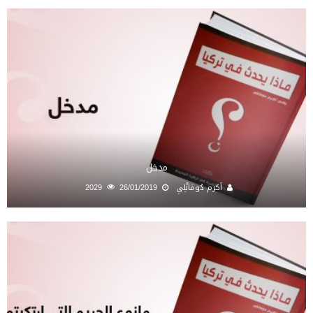
مدخل
أكرم دُومَانْلِي
26/01/2019
2029