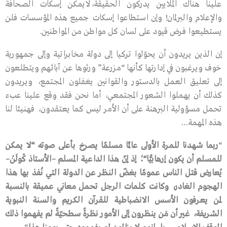
علينا هناك الملايين يدركون الحقيقة،لايمكن إسكات الصحافة
والإعلام والبرلمان! وإن استطاعوا إسكات جميع هذه المؤسسات فلن
يستطيعوا فرض قيود على لسان كل مواطن من المواطنين.
إن الذين يريدون أن يحوّلوا تركيا إلى دولة مخابراتية وإلى جمهورية
خوف ويرغبون في إدارتها كأنها “مزرعة” ورثوها عن آبائهم ويتطلعون
إلى تعليق العمل بالدستور والقوانين يغفلون المجتمع، ويريدون
كذلك أن يهملوا الشعور المجتمعي، أما نحن فقد وقع علينا عبء
تحمل مسؤولية البرهنة على أن الأمر ليس كما يعتقدون، فهنيئا لنا
هذه المهمة…
“
ربما
شهدنا
للمرة
الأولى
عالمًا
مسلمًا
يصرخ
بأعلى
صوته
“
لا
يمكن
للمسلم
أن
يكون
إرهابيًّا
“
؛
إذ
إنّ
هذا
الداعية
المسلم
–
الأستاذ
كُولَنْ
–
يُعارض
قتل
الناس
عمومًا
بغضّ
النظر
عن
الدولة
التي
نُفذ
بها
هذا
الهجوم
الغادر،
وكانت
كلمات
الرجل
تحمل
معاني
عميقة
بالنسبة
لمن
يعرفون
الأسس
الانضباطية
للقرآن
الكريم
والسنة
النبوية
الشريفة،
غير
أن
مَن
ينظرون
إلى
الأمور
نظرةً
سطحيّةً
لم
يفهموا
ذلك