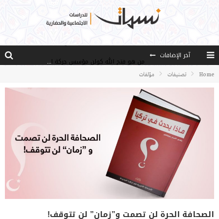
آخر الإضافات
من هو فتح الله كولن مؤسس حركة الخدمة؟
كيف نصل إلى أفق إنسان “هل من مزيد”؟
Home
تصنيفات
مؤلفات
الأستاذ عالما عارفا حكيما
مصادر العلم وسببه
النـزعة التجديدية عند الأستاذ فتح الله كولن
الصحافة الحرة لن تصمت و”زمان” لن تتوقف!