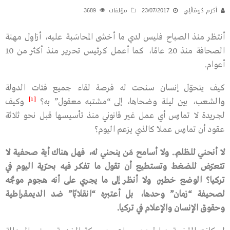
أكرم دُومَانْلِي
23/07/2017
مؤلفات
3689
أنتظر منذ الصباح فليس لدي ما أخشى المحاسَبة عليه، أزاول مهنة
الصحافة منذ 20 عامًا، كما أعمل كرئيس تحرير منذ أكثر من 10
أعوام.
كيف يتحوّل إنسان سنحت له فرصة لقاء جميع فئات الدولة
[1]
والشعب، بين ليلة وضحاها، إلى “مشتبه معقول” به؟
وكيف
لجريدة لا تمارس أي عمل غير قانوني منذ تأسيسها قبل نحو ثلاثة
عقود أن تمارس عملًا كالذي يزعم اليوم؟
لا
أنحني
للظلم
..
ولا
أسامح
مَن
ينحني
له،
فهل
هناك
أية
صحفية
لا
تتعرّض
للضغط
وتستطيع
أن
تقول
ما
تفكر
فيه
بحرّية
اليوم
في
تركيا؟
الوضع
خطير،
ولا
أنظر
إلى
ما
يجري
على
أنه
هجوم
موجَّه
لصحيفة
“
زمان
”
وحدها،
بل
أعتبره
“
انقلابًا
”
ضد
الديمقراطية
وحقوق
الإنسان
والإعلام
في
تركيا
.