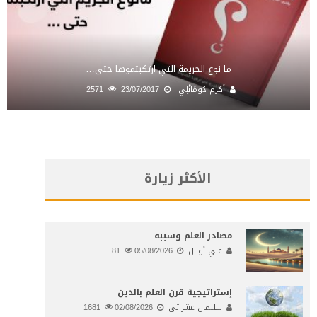
ما نوع الجريمة التي ارتكبتموها حتى…
أكرم دُومَانْلِي
23/07/2017
2571
الأكثر زيارة
مصادر العلم وسببه
علي أونال
05/08/2026
81
إستراتيجية قرن العلم بالدين
سليمان عشراتي
02/08/2026
1681