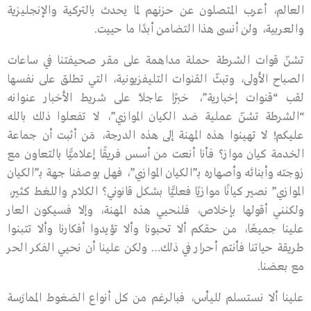
العالم، أعرب المتصلون عن حزنهم لما يحدث بالتركية والإنجليزية
والعربية، ولن أنسى هذا التضامن أبدًا ما حييت.
تشنّ قوات الشرطة حملة مداهمة على مقر صحيفتنا في ساعات
الصباح الأولى، وتبثّ القنوات التليفزيونية، التي تطلق على نفسها
لقب “قنوات إخبارية”، خبرًا عاجلًا على شريط الأخبار عنوانه
“الشرطة تشنّ عملية ضد الكيان الموازي”، لا تفعلوا ذلك بالله
عليكم! لا تهينوا هذه المهنة إلى هذه الدرجة، مَن أثبت أن جماعة
الخدمة كيان مواز؟ فأنا أنعت من أسس فريقًا إعلاميًّا بالتعاون مع
زوجته وأبنائه وأصهاره بـ”الكيان الموازي”، فهل بوصفنا جهة بـ”الكيان
الموازي” نصير كيانًا موازيًا فعليًّا بشكل قانوني؟ الكلام واللغط كثير،
ولكنني أقولها بإخلاص، فلنحيي هذه المهنة، وإلا فسيكون العار
علينا جميعًا، من حقكم ألا تحبونا وألا تؤيدوا أفكارنا وألا تتبنوا
طريقة حياتنا فأنتم أحرار في ذلك… ولكن علينا أن نحيي الفكر الحر
مع بعضنا.
علينا ألا نستسلم لليأس، فبالرغم من كل أنواع الضغوط الممارَسة