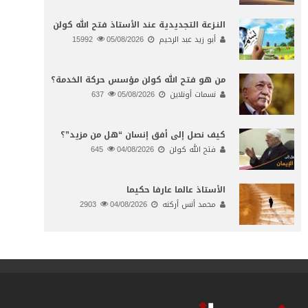
النـزعة التجديدية عند الأستاذ فتح الله كولن
أبو زيد عبد الرحيم
05/08/2026
15992
من هو فتح الله كولن مؤسس حركة الخدمة؟
نسمات أونلاين
05/08/2026
637
كيف نصل إلى أفق إنسان “هل من مزيد”؟
فتح الله كولن
04/08/2026
645
الأستاذ عالما عارفا حكيما
محمد أنس أركنه
04/08/2026
2903