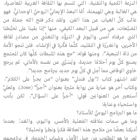
النزعة الكمية والتقنية، التي تتسم بها الثقافة الغربية المعاصرة،
هي الغالبة وهي المهيمنة، أمَّا البعدُ الإيمانيُّ الروحيُّ الوجدانيُّ، فهو
غائب كلَّ الغياب عن هذا الفن، ولقد ذكر فتح الله جملة من
المضيِّعات، هي من قبيل البعد الكيفي، منها “إذا بقينا على تخبُّطنا
الذي عرفناه أمس واليومَ في التزوُّد والتغذِّي من مصادرِ ثقافةِ
الآخرين، وانغرزْنا في التقليد، كلَّما فكَّرنا في الإنشاء، فلن تنجو الأمة
من ذلة التبعية.”، ومنها قوله: “مع هذه المثبطات كلِّها كان المجتمع
يصنع كلَّ يوم أحلامًا جديدة، ويُسَرِّي عن نفسه بالأماني، ثم يرجع
خاوي الوفاض مما أمِل في كلِّ يوم جديد ببرنامج جديد!”.
لقد اشتهر كتاب لـ”بول فندلي” بعنوان “من يجرأ على الكلام”،
وكتاب آخر هو عبارة عن رواية مثيرة بعنوان “أجرأ” (Jose)، ولعلِّي
أستعير من العنوانين قولي: “أجرأ على السؤال”، لكن بأدب
واستحياء وعناية:
ما هو البرنامج اليوميُّ للأستاذ؟
وما هي سمات علاقته الفعلية بالأمس، واليوم، والغد؛ بعدما
أدركنا بعضًا من ملامح هذه العلاقة فكرا ونظرا وتحليلا؟
ثم، ما هو المطلوب من جيل الأمل، وشباب الخدمة، في برنامجهم