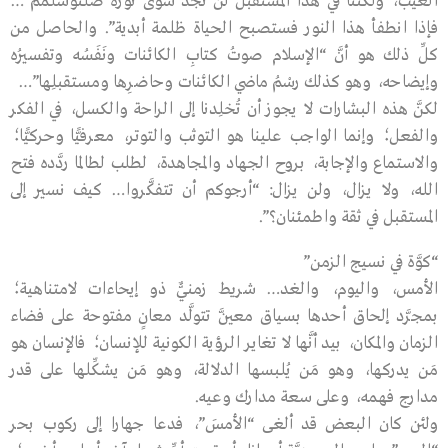
الغيب، ولكننا في هذا المستقبل لن نجد سوى نوره صلىوسلمم …
فإذا انطفأ هذا النور فستصبح الحياة ظلمة أبدية”. والحاصل من
كلِّ ذلك هو أنَّ “الإسلام صوتُ كتابِ الكائنات ونَفَسُه وتفسيرُه
وإيضاحه، وهو كذلك رسْمُ ماضي الكائنات وحاضرِها ومستقبلِها”…
لكنَّ هذه البشارات لا يجوز أن تُخلِدنا إلى الراحة والكسل، في الفكر
والفعل؛ وإنما الواجب علينا هو التوثب والتوتر، معرفيًّا وحركيًّا؛
والاستماع والإجابة، بروح الجهاد والمجاهدة، لطلب لطالما ردَّده فتح
الله، ولا يزال، ولن يزال: “أرجوكم أن تتفكَّروا… كيف نسير إلى
المستقبل في ثقة واطمئنان؟”.
“كوَّة في نسيج الزمن”
الأمس، واليوم، والغد… شريط زمنيٌّ ذو إيحاءات لامتناهية؛
بمجرَّد إلحاق أحدها بسياق معيَّن تتولَّد معانٍ مفتوحة على فضاء
الزمان والمكان، بيد أنَّها لا تغاير الرؤية الكونية للإنسان؛ فالإنسان هو
مَن يدركها، وهو مَن يُلبسها الدلالة، وهو مَن يشكِّلها على قدر
مدارج فهمه، وعلى سعة مدارك وعيه.
ولئن كان البعض قد ألغى “الأمسَ”، فدعا جهارا إلى ركوب بحر