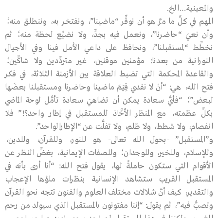
والمعينية…الخ.
المهم في كلِّ ما مرَّ هو أن نوقِّر “ماضينا”، ونفتخر به، وننطلق منه؛
وأن نعيَ “حاضرنا”، ونعمل فيه بجدٍّ، ولا نضيِّع لحظة منه؛ ثم
نخطِّط “لمستقبلنا”، ونحافظ على داعي الأمل فينا وفي الأجيال
النورانية من بعدنا: مؤمنين موقنين، غير متردِّدين ولا شاكِّين؛
والقاعدة المحكمة التي تضبط العلاقة بين الأزمنة الثلاثة، في فكر
فتح الله، هي: “أنْ لا نفدي قِيَمَ ماضينا وحاضرنا ومستقبلنا بعضَها
لبعض”؛ “فأيُّ سعادة يمكن أن تضاهيَ سعادة تأمُّل لوحة الماضي
بكلِّ عظمته، مع المنظر الأخَّاذ للمستقبل في إطار واحد؟!” فلا
انفصام، ولا شطط، ولا ظلم، ولا تفلُّت عن “الإطارالواحد”.
و”المستقبل” -بحول الله تعالى- هو للنور، وللقرآن، وللدين،
وللإسلام، وللخير، وللوجدان؛ وللصفات الإيمانية، بغضِّ النظر عن
الأقوام التي ستكون حاملةً لها، يقول فتح الله: “أنا أرى بأنه في
المستقبل القريب ستشاهد الإنسانية بنظرات ملؤها الإعجاب
والتقدير، كيف أنَّ شلالات مختلف العلوم والفنون تتجه نحو القرآن
وتصبُّ فيه”، ثم يقول: “إننا مفتونون بالمستقبل الذي سيولد من رحم