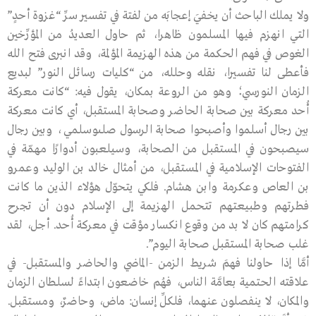
ولا يملك الباحث أن يخفيَ إعجابَه من لفتة في تفسير سرِّ “غزوة أحدٍ”
التي انهزم فيها المسلمون ظاهرا، ثم حاول العديدُ من المؤرِّخين
الغوص في فهم الحكمة من هذه الهزيمة المؤلمة، وقد انبرى فتح الله
فأعطى لنا تفسيرا، نقله وحلله، من “كليات رسائل النور” لبديع
الزمان النورسي؛ وهو من الروعة بمكان، يقول فيه: “كانت معركة
أُحد معركة بين صحابة الحاضر وصحابة المستقبل، أي كانت معركة
بين رجال أسلموا وأصبحوا صحابة الرسول صلىوسلمي ، وبين رجال
سيصبحون في المستقبل من الصحابة، وسيلعبون أدوارًا مهمّة في
الفتوحات الإسلامية في المستقبل، من أمثال خالد بن الوليد وعمرو
بن العاص وعكرمة وابن هشام. فلكي يتحوّل هؤلاء الذين ما كانت
فطرتهم وطبيعتهم تتحمل الهزيمة إلى الإسلام دون أن تجرح
كرامتهم كان لا بد من وقوع انكسار مؤقت في معركة أُحد. أجل، لقد
غلب صحابة المستقبل صحابة اليوم”.
أمَّا إذا حاولنا فهمَ شريط الزمن -الماضي والحاضر والمستقبل- في
علاقته الحتمية بعامَّة الناس، فهُم خاضعون ابتداءً لسلطان الزمان
والمكان، لا ينفصلون عنهما، فلكلِّ إنسان: ماض، وحاضرٌ، ومستقبل.