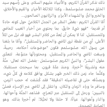
ذلك نذكر القرآنَ الكريم، والأنبياءَ عليهم السلام، وعلى رأسهم سيد
الخلق محمد صلىوسلمط ، وكذا الملائكة الأخيار، والقيم والأخلاق،
والخير والبرُّ، والشهداء الأبرار، والربّانيون الصالحون…
أمَّا القرآن الكريم -بغضِّ النظر عن الجدل الكلاميِّ حول كونه حادثا
أم قديما- “فهو شيءٌ خارقٌ، بما يحتوي من أخبار الغيب للماضي
وللمستقبل، لذا لا يمكن أن يُعدَّ من كلام البشر. فهو قد نزل من الملأ
الأعلى، أي من نقطة ترى الماضي والحاضر والمستقبل”، وأمَّا ما بلغنا
عن رسول الله صلىوسلمم فكون “موضوعات أحكامه، رحيبةً،
وَسِعَت الماضي والحاضر والمستقبل، ومحتوياتُها متنوِّعة، تتعدَّى
عقول البشر”، والنبيُّ الكريم صلىوسلمل -بفضل الله تعالى- منَّةً
منه وتشريفًا “أخبرنا، ومنذ عدَّة قرون، بما سيحدث مستقبلا،
وكلَّما جاء زمن ذلك الخبر ظهر بشكل يوافق كلامه في كلِّ شيء،
ويصدِّقه حتى في تفاصيله الدقيقة” فقد كُشفت له حجب الزمن،
وسافر ما وراء الزمان والمكان، وانتقل إلى الماضي عبر الإسراء فصلَّى
بالنبيين؛ ورحل إلى المستقبل عبر المعراج، فشاهد الجنَّة وأحوالها،
والنار وأهوالها، عيانًا، لا حلمًا ولا تخيُّلاً؛ ثم أخبرنا بذلك، وهو
الصادق المصدوق.