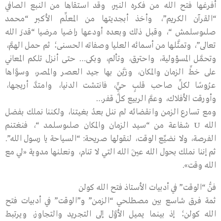
أفرغها فتح الله من فكره النير، وقد استقاها من النبع الصافي
“القرآن الكريم”، وأخذ أبجديتها من المعلِّم الأكبر “محمد
صلىوسلمش “، وقبل ذلك وبعده أودعها راضيا مرضيا “قدرَ الله
تعالى”، وتمثَّلها من أسمائه العليا وصفاته الحسنى؛ ثم حمل الهمَّ،
وتحمَّل المسؤولية، واحترق، وتألم، وبكى… حتى أنزل تلكم المعاني
على خطِّ الزمان والمكان، وزيَّن بها جيد العصر والمصر، وسوَّاها
عرُوسًا لكلِّ صاحب قلبٍ حيٍّ، فانتشت الدنيا، وامتدَّ أريجها،
وأورقت الأفلاك، وعمَّ الربيع كلَّ قفر…
ومع تسارع الزمن وانقضائه لم ننل بعدُ بغيتنا، ولكننا نملك بفضل
الله U شفاعة من “سيد الزمان والمكان صلىوسلمد “، فنغتنم
الفرصة، ولا نضيِّع الوقت، لنقولها صريحة: “السياحة يا رسول الله”.
ثم إننا نملك بحول الله عينَ الله التي لا تنام، ونعلنها مدوية «لي مع
الله وقت».
فنُّ “الوقت” في أدبيات الأستاذ فتح الله كولن
ثمة فرق شاسع بين مصطلحي “الزمن” و”الوقت” في أدبيات فتح
الله كولن؛ إذ بينما يميل الأوَّل إلى التجريد والتجاوز، ويرتبط