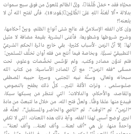
محيَّاه فقد •حَمَلَ ظُلْمًا، وإنَّ الظالم لملعونٌ من فوق سبع سموات
بدلالة •أَلاَ لَعْنَةُ اللهِ عَلَى الظَّالِمِينَ(هُود:18)، فأنى لفتح الله أن لا
يلعنه؟!
وإن كان الفقه الإسلاميُّ قد عالج شتى أنواع الظلم، وبيَّن أحكامها،
وشرح شروطها وشطورها، فأغنى البشرية بقيمة مضافة لا مثيل
لها؛ إلاَّ أنَّ الزمن -لأسباب كثيرة- بقي خارج دائرة الحكم الشرعيِّ
التطبيقيِّ نسبيًّا، وبخاصة فيما أُنتج من فقه أوان تخلُّف المسلمين؛
فلم تدوَّن مصادر وكتب، ولم تؤسَّس تخصُّصات وعلوم، تحت
مسمَّى “فقه الزمن”؛ مع أنَّ المصادر الأساسية: مِن كتاب الله
سبحانه وتعالى، وسنَّة نبيه المجتبى، وسيرة حبيبه المصطفى
صلىوسلمى ، وتراث الأمَّة المنير… كلُّ ذلك يطفح بالنصوص،
والمقاصد، والأحكام، والدلالات؛ التي تنتظر مَن يسبكها سبكا،
فيبدع منها علمًا وفنًّا.. ولعلَّ فتح الله، من خلال ما تتبعتُ من مادة
“الزمن”، ثم “الوقت”، ثم “الماضي والحاضر والمستقبل”، لعلَّه قد
انبرى لوضع أسسٍ لهذا الفقه، وآية ذلك هذه اللعنات، التي لا تكفي
واحدةٌ منها، بل هي “ألف لعنة… وألف لعنة… وألف لعنة”…