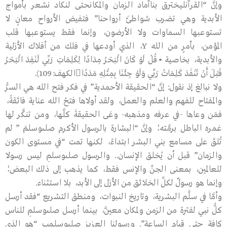
وإنَّ “القرآنليخترق بناآماد الزمان والمكانحتى لنكاد نشعر بأمواج
الأبدية وهي تضرب شواطئَ أرواحنا” فتفيض الأرواح معانٍ لا
تستوعبها السماوات ولا الأرضون، وإنما فقط يستوعبها قلب
المؤمن، بأمرٍ من الله Y، الذي أودعها في فلك من أفلاك الأزلية
والأبدية، بخاصية •قُلْ لَوْ كَانَ الْبَحْرُ مِدَادًا لِكَلِمَاتِ رَبِّي لَنَفِدَ الْبَحْرُ
قَبْلَ أَنْ تَنْفَدَ كَلِمَاتُ رَبِّي وَلَوْ جِئْنَا بِمِثْلِهِ مَدَدًاالكهف:109).
ولا نبالغ إذ نقول: إنَّ “الحقيقة الأحمدية” في فكر فتح الله هي السرُّ
والمفتاح للفهم والعلم والعمل، ولقد أولاها فتحُ الله عناية فائقةً،
فمَن وعاها -في عرفه ومذهبه- وعَى الحقيقةَ كلَّها، ومن تنكَّر لها
غمره الباطل برمَّته؛ وإنَّ “البشارة بالرسول الأكرم صلىوسلمَ ” لم
تُلقَ على مسامع بني البشر ابتداءً، لكنها تمت “في مستوى الكون
والزمان” قبل أن يُخلق الإنسان.. والرسول صلىوسلمِ ليس رسولا
للعالمين، بمعنى الجنِّ والإنس فقط، كما يذهب إلى ذلك البعض؛
وإنما هو رسولٌ لكلِّ الخلائق من الأزل إلى الأبد، بلا استثناء.
وأمَّا في سلَّم البشرية، وتاريخ النبوات، ومنطق التشريع “فقد أرسل
كلُّ نبي لفترة من الزمن ولمكان معيَّن، بينما أرسل صلىوسلمِ للناس
كافة حتى قيام الساعة”. ورسولنا العزيز صلىوسلمب “هو الذي