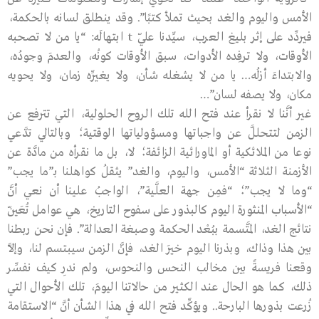
الأمس واليوم والغد بحيث تملأ كتبًا”. وقد ينطلق لسانه بالحكمة،
فيردِّد على إثر بليغ العرب، سيِّدنا عليّ t ابتهالَه: “يا من لا تصحبه
الأوقات، ولا ترفِده الأدوات، سبق الأوقات كونُه، والعدمَ وجودُه،
والابتداءَ أزلُه… يا من لا يشغله شأن، ولا يغيِّره زمان، ولا يحويه
مكان، ولا يصفه لسان”…
غير أنَّنا لا نقرأ عند فتح الله تلك الروح الحلولية، التي تترفع عن
الزمن لتتحللَّ عن واجباتها ومسؤولياتها الوقتية؛ وبالتالي تدَّعي
نوعا من الملائكية أو الماورائية الزائفة؛ لا، بل ما نقرأه من مادَّة عن
الأزمنة الثلاثة “الأمس، واليوم، والغد” يثقلُ كواهلنا بـ”ما يجب”
“وما لا يجب”؛ “فمِن جهة العلَّية”، الواجبُ علينا أن نعي أنَّ
“الأسباب المنثورة اليوم كالبذور على سفوح التاريخ، هي عوامل تُعَيّن
نتائج الغد، المتَّسمة ببُعْد الحكمة وصبغة العدالة”. فإن نحن ربطنا
بين هذا وذاك، وبذرنا اليوم خيرَ الغد، فإنَّ الزمن سيبتسم لنا، وإلاَّ
وقعنا فريسةً بين مخالب النحس والنحوس، ولم ندرِ كيف نفسِّر
ذلك، كما هو الحال عند الكثير من حالاتنا اليومَ، تلك الأحوال التي
زُرعت بذورها البارحة.. ويؤكِّد فتح الله في هذا الشأن أنَّ “الاستقامة