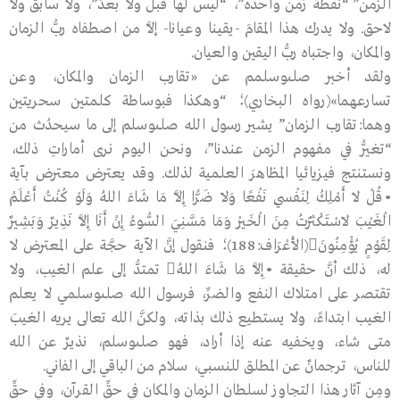
الزمن” “نقطةَ زمن واحدة”، “ليس لها قبلُ ولا بعدُ”، ولا سابق ولا
لاحق. ولا يدرك هذا المقامَ -يقينا وعيانا- إلاَّ من اصطفاه ربُّ الزمان
والمكان، واجتباه ربُّ اليقين والعيان.
ولقد أخبر صلىوسلمم عن «تقارب الزمان والمكان، وعن
تسارعهما»(رواه البخاري)؛ “وهكذا فبوساطة كلمتين سحريتين
وهما:تقارب الزمان” يشير رسول الله صلىوسلم إلى ما سيحدُث من
“تغيُّر في مفهوم الزمن عندنا”، ونحن اليوم نرى أماراتِ ذلك،
ونستنتج فيزيائيا المظاهرَ العلمية لذلك. وقد يعترض معترض بآية
•قُلْ لاَ أَمْلِكُ لِنَفْسِي نَفْعًا وَلاَ ضَرًّا إِلاَّ مَا شَاءَ اللهُ وَلَوْ كُنْتُ أَعْلَمُ
الْغَيْبَ لاَسْتَكْثَرْتُ مِنَ الْخَيْرِ وَمَا مَسَّنِيَ السُّوءُ إِنْ أَنَا إِلاَّ نَذِيرٌ وَبَشِيرٌ
لِقَوْمٍ يُؤْمِنُونَ(الأَعْرَاف:188)؛ فنقول إنَّ الآية حجَّة على المعترض لا
له، ذلك أنَّ حقيقة •إِلاَّ مَا شَاءَ اللهُ تمتدُّ إلى علم الغيب، ولا
تقتصر على امتلاك النفع والضرِّ، فرسول الله صلىوسلمي لا يعلم
الغيب ابتداءً، ولا يستطيع ذلك بذاته، ولكنَّ الله تعالى يريه الغيبَ
متى شاء، ويخفيه عنه إذا أراد، فهو صلىوسلم، نذيرٌ عن الله
للناس، ترجمانٌ عن المطلق للنسبي، سلام من الباقي إلى الفاني.
ومِن آثار هذا التجاوز لسلطان الزمان والمكان في حقِّ القرآن، وفي حقِّ