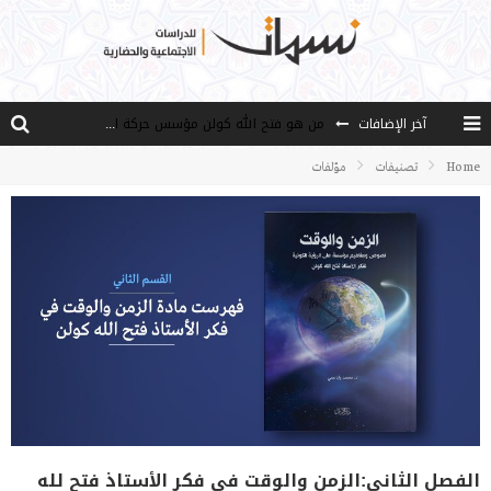
آخر الإضافات
من هو فتح الله كولن مؤسس حركة الخدمة؟
كيف نصل إلى أفق إنسان “هل من مزيد”؟
Home
تصنيفات
مؤلفات
الأستاذ عالما عارفا حكيما
مصادر العلم وسببه
النـزعة التجديدية عند الأستاذ فتح الله كولن
الفصل الثانى:الزمن والوقت في فكر الأستاذ فتح لله