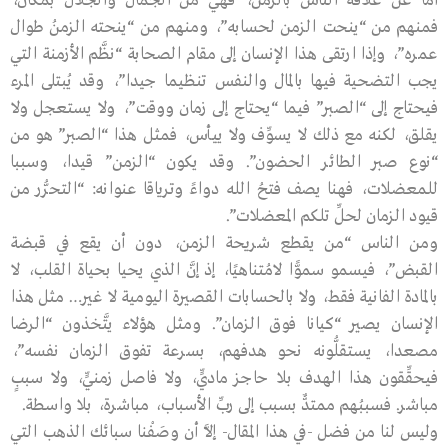
أمَّا عن علاقة الناس بالزمن، فهي من الجمال والجلال بمكان،
فمنهم من “ينحت الزمن لحسابه”، ومنهم من “ينحته الزمنُ طوال
عمره”، وإذا ارتقى هذا الإنسان إلى مقام الصحابة “نظَّم الأزمنة التي
يجب التضحية فيها بالمال والنفس تنظيما جيدا”، وقد يُبتلى المرء
فيحتاج إلى “الصبر” فيما “يحتاج إلى زمان ووقت”، ولا يستعجل ولا
يقلق، لكنه مع ذلك لا يسوِّف ولا ييأس، فمثل هذا “الصبر” هو من
“نوع صبر الطائر الحضون”. وقد يكون “الزمن” قيدا، وسببا
للمعضلات، فهنا يصف فتحُ الله دواءً وترياقا عنوانه: “التحرُّر من
قيود الزمان لحلِّ تلكم المعضلات”.
ومن الناس “من يقطع شريحة الزمن، دون أن يقع في قبضة
القبض”، فيسمو سموًّا لامُتناهيًا، إذ إنَّ الذي يحيا بحياة القلب، لا
بالمادة الفانية فقط، ولا بالحسابات القصيرة اليومية لا غير… مثل هذا
الإنسان يصير “كيانا فوق الزمان”. ومثل هؤلاء يتَّخذون “الرضا
مصعدا، يستقلُّونه نحو هدفهم، بسرعة تفوق الزمان نفسه”،
فيحقِّقون هذا الهدف بلا حاجز ماديٍّ، ولا فاصل زمنيٍّ، ولا سببٍ
مباشر. فسببُهم ممتدٌّ بسبب إلى ربِّ الأسباب، مباشرة، بلا واسطة.
وليس لنا من فضل -في هذا المقال- إلاَّ أن وصَفْنا سبائك الذهب التي