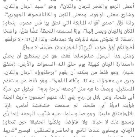
أعطى الزهو والفخر للزمان والمكان”، وهو “سيد الزمان والمكان،
وشارح معنى الوجود، ومعنى الكون والكائناتبصوته الجهوري”؛
ولذا فإنَّ “صدى أقواله المباركة التي نطق بها قبل عصور، يتجاوز
المكان والزمان ويصل إلينا”، وإنا لنسمعه اللحظةَ غضًّا طريًّا، واضحًا
ناصعًا؛ لا تشوِّش عليه ذبذبات ولا دمدمات، ولذا قال U: •لاَ تَرْفَعُوا
أَصْوَاتَكُمْ فَوْقَ صَوْتِ النَّبِيِّ(الْحُجُرَات:2) حقيقةً، لا مجازًا.
ومثل هذا الرسول صلىوسلما فقط، هو مَن يستطيع أن يحسَّ
«استدارة الزمان كهيئة يوم خلق الله السموات والأرض» (متفق
عليه)، وهو فقط من يمكنه أن يقوم “برحلةوراء الزمان والمكان،
ويرى من معجزات ربه U، وآياته الباهرة”، وهو فقط من يستقدم
المستقبل، ويصفُ ما فيه مثل “وصفه لراحةِ يديه”، فيقول عن امرأة
أبي طلحة، وعن بلال بن رباح رضي الله عنهم أجمعين: «أريتُ الجنة
فرأيت امرأة أبي طلحة، ثم سمعت خشخشة أمامي، فإذا
بلال»(متفق عليه)؛ وهو صلىوسلما -عليه شآبيب الرحمة- إنما رأى
وسمع ذلك لا خيالا، ولا افتراضا، ولكنَّها الحقيقة حين تتجاوز
الزمان، ويستوي عندها الماضي والحاضر والمستقبل، فيصير “شريط