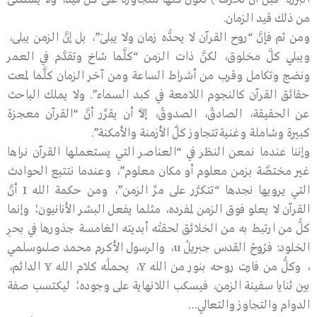
من ذلك قيد الزمان.
ومن ثم فإنَّ “روح القرآن لا يحدُّه زمان ولا يبلَى”، بل إنَّ الزمن يبلى،
ويبلِي كلَّ مخلوق، لكنَّ ذات الزمن “كلَّما شاخ وتقدَّم في العمر
ونضج وتكامل وقرب من أشراط الساعة ومن آخر الزمان كلَّما لمعت
حقائق القرآن كالنجوم اللامعة في كبد السماء”. ولا يملك الباحث
عن الحقيقة، الصادقُ، الصدوقُ، إلاَّ أن يقرِّر أنَّ “القرآن معجزة
كبيرة وشاملة وغنيةتتجاوز كلَّ الأزمنة والأمكنة”.
وإننا عندما نمعن النظر في “العناصر التي يستعملها القرآن نراها
غير مختصَّة بزمن معلوم أو مكان معلوم”، وعندما نتتبع الحوادث
التي يرويها نجدها “تتكرَّر على مرِّ الزمن”، ومن حكمة الله I أنَّ
القرآن لا يعلو فوق الزمن لمفرده، مثلما يفعل البشر الأنانيون؛ وإنما
كلُّ من ارتبط به من الخلائق لحقتْه أبديته الغامسة جذورها في بحرِ
الخلود: فرُوحُ القدس جبريلُ u، والرسول الأكرم محمد صلىوسلمي
، وكلُّ من فارت روحه بنور من الله Y، يحملُه كلام الله Y الدائم،
بين ثنايا سفينة الزمن، فيسكب اللانهاية على وجوده؛ ليكتسب صفة
الدوام والتجاوز والتعالي…