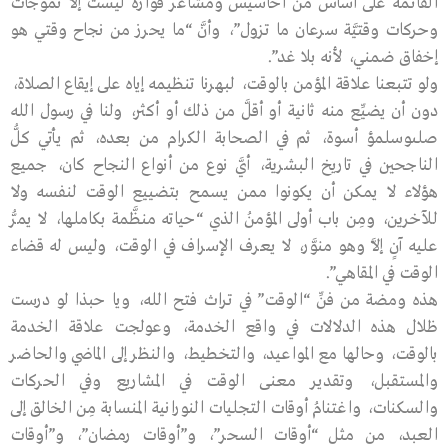
القائمة على أساس من أحاسيس ومشاعر فوَّارة ليست إلاّ تموُّجات
وحركات وقتيَّة سرعان ما تزول”، وأنَّ “ما يحرز من نجاح وقتي هو
إخفاق ضمني، لأنه بلا غد”.
ولو تتبعنا علاقة المؤمن بالوقت، لبهرنا تنظيمه إياه على إيقاع الصلاة،
دون أن يضيِّع منه ثانية أو أقلَّ من ذلك أو أكثر، ولنا في رسول الله
صلىوسلمؤ أسوة، ثم في الصحابة الكرام من بعده، ثم يأتي كلُّ
الناجحين في تاريخ البشرية، أيَّ نوع من أنواع النجاح كان، جميع
هؤلاء لا يمكن أن يكونوا ممن يسمح بتضييع الوقت لنفسه ولا
للآخرين، ومِن باب أولى المؤمنُ الذي “حياته منظَّمة بكاملها، لا يمرُّ
عليه آنٍ إلاَّ وهو منوَّر، لا يعرف الإسراف في الوقت، وليس له قضاء
الوقت في المقاهي”.
هذه ومضة من فنِّ “الوقت” في تراث فتح الله، ويا حبذا لو درست
ظلال هذه الدلالات في واقع الخدمة، وعولجت علاقة الخدمة
بالوقت، وحالها مع المواعيد، والتخطيط، والنظر إلى الماضي والحاضر
والمستقبل، وتقدير معنى الوقت في المشاريع وفي الحركات
والسكنات، واغتنامُ أوقات التجليات النورانية المنسابة مِن الخالق إلى
العبد، من مثل “أوقات السحر”، و”أوقات رمضان”، و”أوقات