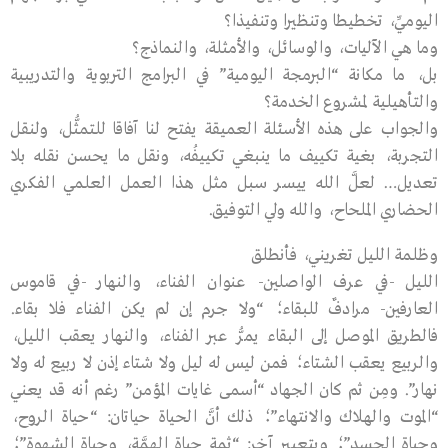
اليوميِّ، تخطيطا وتنظيرا وتنفيذا؟
وما هي الآليات، والوسائل، والأمثلة، والنماذج؟
بل، ما مكانة “البرمجة اليومية” في البرامج التربوية والتدريبية
والتأهيلية لمشروع الخدمة؟
والجواب على هذه الأسئلة العميقة يفتح لنا آفاقا للتمثُّل، ولنقل
التجربة، بغية تكييف ما ينبغي تكييفُه، ونقل ما يحسن نقله بلا
تعديل… لعلَّ الله ييسر سبل مثل هذا العمل العلمي الفكري
الحضاري الملحاح، والله ولي التوفيق.
وظلمة الليل تغريني، فأنطلق
الليل -في عرف الواصلين- عنوان الفناء، والنهار -في قاموس
العارفين- مرادفٌ للبقاء؛ “ولا جرم إن لم يكن الفناء فلا بقاء.
فالطريق الموصل إلى البقاء يمرُّ عبر الفناء، والنهار يعقب الليل،
والربيع يعقب الشتاء؛ فمن ليس له ليل ولا شتاء إذن لا ربيع له ولا
نهار”. ومِن ثم كان الجهاد “أسمى غايات المؤمن” رغم أنه قد يعني
“الموت والهلاك والانتهاء”؛ ذلك أنَّ الحياة حياتان: “حياة الروح،
وحياة الجسد”؛ وبتعبير آخر: “ثمة حياة الهمَّة، وحياة الشهوة”؛