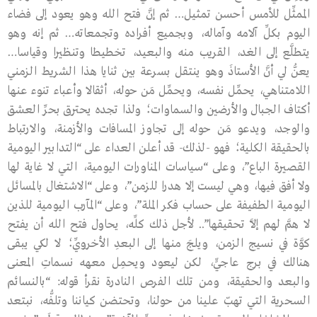
الممثِّل للأمس أحسن تمثيل… ثم إنَّ فتح الله وهو يعود إلى فضاء
اليوم بكلِّ آلامه وآماله، وبجميع أفراده وتجمعاته… ثم إنه وهو
يتطلَّع إلى الغد، القريب منه والبعيد، تخطيطا وتنظيرا وقياسا…
يعنُّ لي أنَّ الأستاذَ وهو ينتقل بسرعة بين ثنايا هذا الشريط الزمني
اللامتناهي، يحمِّل نفسه، ويحمِّل مَن حوله، أثقالا وأعباء تنوء عنها
أكتاف الجبال والأرضين والسماوات؛ ولذا تجده يحترق بحرِّ العشق
والوجد، ويدعو مَن حوله إلى تجاوز المسافات والأزمنة، والارتباط
بالحقيقة الكلية؛ فهو -لذلك- قد أعلن العداء على “التدابير اليومية
القصيرة الباع”، وعلى “سياسات المناورات اليومية، التي لا غاية لها
ولا أفق فيها، وهي ليست إلا هدرا للزمن”، وعلى “الاشتغال بالمسائل
اليومية الطفيفة على حساب فكر الملة”، وعلى “المآرب اليومية للذين
لا همَّ لهم إلاَّ تحقيقها”.. لأجل ذلك كلِّه، يحاول فتح الله أن يفتح
كوَّة في نسيج الزمن، ويلجَ منها إلى البعدِ الأخرويِّ؛ لا لكي يبقى
هنالك في برج عاجيٍّ، لكن ليعود ويحمِل معهه نسماتِ المعنى
والبعد والحقيقة، ومن تلك الفرص النادرة نقرأ قوله: “بالنسائم
السحرية التي تهبّ علينا من حولنا، وتحتضن كياننا وتلفُّه، نبتعد