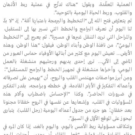
العملية المعقّدة، ويقول: “هناك تدرُّج في عملية ربط الأذهان
والقلوب، وربط الحياة اليومية بالتوحيد”.
ثم يتعرَّض فتح الله إلى “التخطيط والبرمجة باعتبارِنا أمَّة”، إذ “لا بدَّ
لنا اليوم أن نعرف البرامج والخطط التي نسير بها إلى المستقبل،
والمراحل التي نريد التنقل عَبرها في مسيرنا”. ثم يعرج إلى “التخطيط
اليوميِّ”، من نافذة الوطن وأبناء الوطن، فيقول: “هذا الوطن، وهذه
الأرض… تعيش اليوم مع كثير من أبنائها الأوفياء حماس العبور من
الماضي إلى الآتي… ترى إحدى يديهم ورجليهم منشغلة بالعمل
اليومي، وأخراها منشغلة في تجهيز الخطط والبرامج للمستقبل”؛
ومِن أبرز مواصفات مهندس القلب والروح، أن “يهيمن على تصرفاته
وأعماله التفكيرُ في الأيام القادمة، في خططه وبرامجه، بقدر التفكير
في ضرورات الحاضر”. وكذا “الإحساسُ باضطراب وآلام هذه
المسؤوليات في القلب، وإشعارها عن نفسها في الروح خفقانا مجنونا
بعد خفقانٍ؛ هو جزء من جدول أعماله اليومية (رجل القلب)، يتبارى
ليحوز على الموقع الأوَّل في السبق”.
وتتكاثف مسؤولية ربط الأمس باليوم، واليومِ بالغد، إذا كان المرء في
مقام القيادة والمسؤولية، “فعلى القائد أن يحدس أحداث اليوم