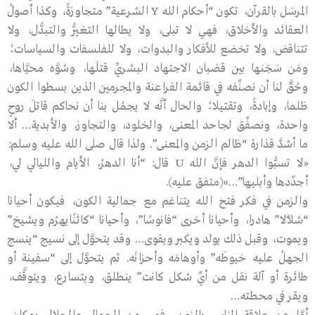
المرسَل بالقرآن، تكون “أحكام الله Y الشرعية” متجاوزةً، وكذا أصولُ
العقائد والأخلاق، فهي لا تبلى، ولا يطالها التغيُّر والتبدُّل، ولا
تتناقض، ولا تخضع للأفكار والبدوات، ولا للفلسفات والسياسات؛
ومَن سَجَنها بين قضبان الاجتهاد البشريِّ قتلَها، وشوَّه محيَّاها،
وحُقَّ لنا أن نصنِّفه في قائمة الفراعنة والمجرمين الذين بسطوا الكون
ظلما، وإبادةً، وتقتيلا؛ والحال أنَّه لا يجمُل بنا أن نحاكم قاتلَ روحٍ
واحدة، ونصفِّق لجاحد المعنى، والخلود، والتجاوز، والأبدية… ألا
ما أشدَّ قذارة “ظالم الزمن والمعنى”. ولذا قال صلى الله عليه وسلم:
«لا تسبُّوا الدهر فإنَّ الله U قال: “أنا الدهرُ، الأيام والليالي لي،
أجدِّدها وأبليها”…»(متفق عليه).
والزمن في فكر فتح الله يتناغم مع جمالية الكون، فيكون أحيانا
“شلاَّلا” هادرا، وأحيانا أخرى “فانوسًا”، وأحيانا “كائنًايهرُم ويشيخ”
ويموت، وقبل ذلك يولد ويكبر ويقوى… وقد يتحوَّل إلى نسيج “ينسج
الجهلُ عليه خيوطَه” وأوهامَه وأحزانَه. ثم يتحوَّل إلى “سفينة أو
طائرة أو آلة نقل من أيِّ شكل كانت” ينطلق، ويتسارع، ويتوقَّف،
ويقر في محطته…