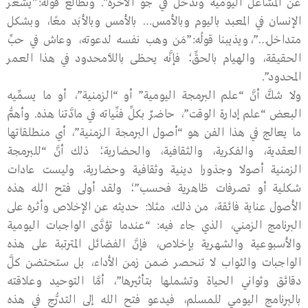
عن المشاغل اليومية وندخل في جوِّ الآخرة”. ونطالع قولَه:”يشعر
الإنسان في المعبد باليوم وبالأمس… بالأمس وبالأبَد معًا، وبشكل
متداخل…”،ويذيبنا قولُه:”مَن وهب نفسه لدعوته، وعاش في حبِّ
الحقيقة، والهيام بالحقِّ؛ فإنَّه يحظى باللاَّمحدود في هذا العمر
المحدود”.
ولا شكَّ أنَّ “علم البرمجة اليومية” أو “الزمنية”، أو ما يسمِّيه
البعض “علم إدارة الوقت”، حاضرٌ بكلِّ فنِّياته في مادَّتنا هذه. وأهمُّ
ما يعالج في هذا الفن هو “أصول البرمجة الزمنية”، أي منطلقاتها
العقدية، والفكرية، والثقافية، والحضارية؛ ذلك أنَّ “للبرمجة
الزمنية أصولا وجذورا دينية وثقافية وحضارية، وليست عادات
شكلية أو تصرفات ظاهرية فحسب”؛ ولقد أولى فتح الله هذه
الأصول عناية فائقة، من ذلك، مثلا: حديثه عن الإخلاص وأثره على
البرنامج الزمني، الذي جاء فيه: “عندما تؤدَّى الواجبات اليومية
والأسبوعية والشهرية بإخلاص، فإنَّ الفضائل المترتبة على هذه
الواجبات والثواب لا تنحصر ضمن زمن الأداء، بل ستحتضن كلَّ
دقائق وثواني الحياة وتشملها بتأثيرها”، أمَّا التوحيد وعلاقته
بالبرنامج اليومي للمسلم، فيدعو فتح الله إلى التدرُّج في هذه