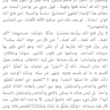
ومعلوم أنَّ اللعن أثرٌ لحكم شرعيٍّ، وأنَّه ليس في القول هيِّنا، وأنَّ
فتح الله قد أعلنه فقهًا وفهمًا… فهل ينبري مَن يواصل البحث عن
معالم هذا الإنجاز الفقهيِّ الحضاريِّ، دراسةً وتأصيلاً، لدى فتح الله
كولن -ابتداءً-، ثم بعد ذلك لدى عباقرة الأمَّة الأفذاذ، من المجدِّدين
والمجتهدين؟!
لا يزال فتح الله يردِّدها متحسِّرا، متألِّما، متوعِّدا، مستنهِضا: “ألف
لعنة… ألف لعنة… ألف لعنة…” حتى قال مَن حوله: “ليتَه سكت!”.
ولن يزال فتح الله يكرِّرها إلى أن يلقى الله، وهو الذي دوَّى بها
عرصات المساجد، وسكبَها على قلوب الملايين، دروسًا ومقالاتٍ،
نصائح وإرشاداتٍ؛ ثم ردَّد صداها -على إثره- الخافقان، وبلغت بحول
الله عنان السماء. ذلك أنَّ “الزمن” مِن تجليات ربِّ العزَّة، الذي
أقسم به ما لم يقسم بغيره، ونهى عن سبِّه، وشدَّد الوعيد على
ذلك، فقال: «لا تسبُّوا الدهر»؛ وهو U “العليم -ذي العلم المطلق-
بالماضي والحاضر والمستقبل، وهو يرى الزمن بأبعاده الثلاثة كزَمَن
واحد؛ بل ليس هناك ما يسمَّى بالماضي والحاضر والمستقبل بالنسبة
إليه”؛ فكلُّ شيء سوى الله خاضعٌ للزمن، إلاَّ ما شاء الله تعالى، مما
قال فيه سبحانه: •وَرَبُّكَ يَخْلُقُ مَا يَشَاءُ وَيَخْتَارُ(القَصَص:68). ومن