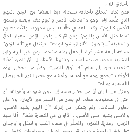
بأخلاق الله».
فمن تمام التخلُّق بأخلاقه سبحانه ربطُ العلاقة مع الزمن بالمنهج
الذي علَّمنا إياه؛ وهو Y “يخاطب الأمس واليوم معًا، ويعلم ويسمع
الأمس كاليوم”، وكذا الغد في حقِّه U ليس مجهولا، ولكنَّه معلوم
تماما مثل الأمس واليوم؛ ومن ثمَّ كان واجب المؤمن بمعيار الحقِّ
والحقيقة أن يتجاوز “الآثار المباشرة للوقت”، فينتقل عبر “آلة الزمن”
مسافةَ أربعة عشر قرنا، ليجعل زمنه ملتحما بزمن خير البرية ونور
البشرية محمد صلىوسلمب ، وينبّهنا الأستاذ إلى أنَّ للمرء أوقاتا
“ينجذب فيها إلى عالم آخر فوق الزمان”، وكلُّ من يحظى بهذه
الأوقات “يجمع يومه مع أمسه، وأمسَه مع عصر النور للحبيبصلى
الله عليه وسلم”.
وغنيٌّ عن البيان أنَّ من حشر نفسه في سجن شهواته وأهوائه، أو
حتى في محدودية عقله، لم يقدر على السفر عبر الأزمان، ولا على
تجاوز المسافات، ولم يتمكن من إدراك “أنَّ اليوم يشبه الأمس،
والأمس يشبه أمس الأمس… الألوان هي المتغيرة فقط”؛ أمَّا سيد
الزمان، ومدرِكُ المغزى، والمحلِّق في سماء القلب والعقل والوجدان
“فالرؤية الواحدة -عنده- قد تحوي إشارات ومعلومات كثيرة عن