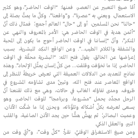
أمَّا صيغ التعبير عن العصر، فمنها: “الوقت الحاضر”،وهو كثير
الاستعمال، ويعني به “عصرنا”، و”واقعنا”، وكلَّ ما يمتُّ بصلة إلى
“حالنا” نحن المسلمين، أو إلى “حال” العالم أجمع؛ فمثال ذلك أنَّ
“أثمن هدية في الوقت الحاضر هي: الأمر بالمعروف والنهي عن
المنكر”، وأنَّ “إنساننا في الوقت الحاضر أحوج ما يكون إلى المحبة
والشفقة والكلام الطيب…”. وعن الواقع النكِد للبشرية، بسبب
إعراضها عن الخالق، يقول فتح الله: “البشرية محقَّة في الوقت
الحاضر، إذا ما تخوَّفت وقلقت… من كلِّ إنسان يمثِّل الإلحاد”. وهذه
نماذج للعديد من الدلالات العميقة التي تعرض خريطةً للنظر إلى
الواقع المعاصر عند فتح الله، وتبيِّن مدى تشاؤمه المشروع في
ظروف، ومدى تفاؤله الغالب في حالات، وهي مع ذلك تقنعنا أنَّ
الرجل مجدِّد يحمل “مشروعا، وبرنامجا” للوقت الحاضر، وهو
يسعى لعرضه بكلِّ أشكاله وتلوُّناته، ويحزن إذا ما صُكَّت الآذان،
وعميت البصائر؛ ثم يهشُّ هشًّا حين يجد الأذن الصاغية، والقلب
النير، والعقل الذكي.
ومن صيغ الاستغراق الوقتيِّ، نقرأ: “كلَّ وقت”، و”أيَّ وقت من