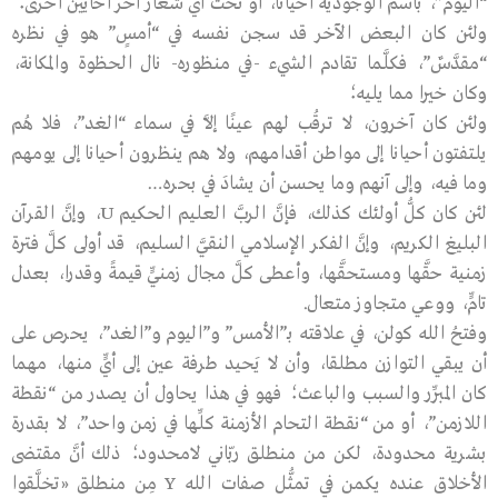
“اليوم”، باسم الوجوديَّة أحيانا، أو تحت أيِّ شعار آخر أحايين أخرى؛
ولئن كان البعض الآخر قد سجن نفسه في “أمسٍ” هو في نظره
“مقدَّسٌ”، فكلَّما تقادم الشيء -في منظوره- نال الحظوة والمكانة،
وكان خيرا مما يليه؛
ولئن كان آخرون، لا ترقُب لهم عينًا إلاَّ في سماء “الغد”، فلا هُم
يلتفتون أحيانا إلى مواطن أقدامهم، ولا هم ينظرون أحيانا إلى يومهم
وما فيه، وإلى آنهم وما يحسن أن يشادَ في بحره…
لئن كان كلُّ أولئك كذلك، فإنَّ الربَّ العليم الحكيم U، وإنَّ القرآن
البليغ الكريم، وإنَّ الفكر الإسلامي النقيَّ السليم، قد أولى كلَّ فترة
زمنية حقَّها ومستحقَّها، وأعطى كلَّ مجال زمنيٍّ قيمةً وقدرا، بعدل
تامٍّ، ووعي متجاوز متعال.
وفتحُ الله كولن، في علاقته بـ”الأمس” و”اليوم و”الغد”، يحرص على
أن يبقي التوازن مطلقا، وأن لا يَحيد طرفة عين إلى أيٍّ منها، مهما
كان المبرِّر والسبب والباعث؛ فهو في هذا يحاول أن يصدر من “نقطة
اللازمن”، أو من “نقطة التحام الأزمنة كلِّها في زمن واحد”، لا بقدرة
بشرية محدودة، لكن من منطلق ربّاني لامحدود؛ ذلك أنَّ مقتضى
الأخلاق عنده يكمن في تمثُّل صفات الله Y مِن منطلق «تخلَّقوا