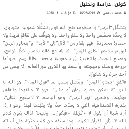
كولن.. دراسة وتحليل
محمد باباعمي
10/07/2016
مؤلفات
3958
يتشكَّل “الزمن” في منظومة فتح الله كولن تشكُّلا شموليا، متجاوِزا،
لا يحدُّه تخصُّص واحدٌ ولا علمٌ واحد، ولا يتوقَّف على ثقافةٍ فريدة ولا
حضارة محدودة؛ فهو يقفز من “الأزل” إلى “الأبد”، و”يتجاوز الزمن”
ليرسِم ملاحم “خارج الزمن”، ثم إنه مع ذلك يلامس خطَّ الواقع،
ويصنع الحدث والتغيير؛ في سمفونية بديعة، لطالما رسم حروفها
بروحه وعقله ومهجته، وأسعد بها الملايين عبر العالم، لا يبغي من
أحد جزاءً ولا شكورًا.
فالذي “يتجاوز الزمن”، ويتَّصل بسبب بما “فوق الزمان”، هو الله U
الذي “لا يمكن حصره بزمان أو مكان”، فهو Y خالقهما والقاهر
فوقهما، ومُجري “نهر الزمن”، وهو الباسط Y لـ”سفوح المكان”،
بقدرته اللامتناهية، التي لا يحدُّها حدٌّ، ولا يقيِّدها قيد؛ وهو I إذا
أراد شيئا أن يقول له •كُنْ، •فَيَكُونُ.. ونتيجة لذلك يكون كلام
الله Y، (أي القرآنُ الكريم، وما سبقه من كتبٍ منزَّلة على أنبيائه
البررة -قبل أن تحرَّف-) تكون كلُّها متجاوزة على كلِّ قيد، ولا يستثنى