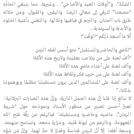
الشدَّة”، و”أوقات العيد والأضاحي”… وغيرها، مما ينبغي اتخاذُه
“مصعدا” للرقي إلى معالي الرضا، واليقين، والقبول، ومن خلاله
طرْق باب الجنان، والترنم في فيافيها وتلالها، والتغني بأغنية الخلود
والأبدية والسرمدية…
أَلاَ مَا أَسْعَدَ ذَلِكُم “الوَقْت”!
“الماضي والحاضر والمستقبل” نحو أسس لفقه الزمن
“ألفُ لعنة على من يتلاعب بعقيدة وتاريخ هذه الأمَّة!
وألف لعنة على أعداء ماضي هذه الأمَّة!
وألف لعنة على من خرب فكر وثقافة هذه الأمَّة!
وألف لعنة على المتشائمين الذين يرون مستقبلنا مظلمًا ويوهموننا
بذلك!..”
لا نبالغ إذا قلنا إنَّ هذه الجمل النارية، وإنَّ هذه العبارات البركانية؛
تعبِّر أحسن تعبير عن منظور الأستاذ ونموذجه حول “شريط
الزمان”، ماضيه وحاضره ومستقبله؛ فبالرغم من رقَّة فتح الله
المعهودة، وبالرغم من ليونة قلبه، وغزارة دمعه، وتسامح منهجه،
وسعة أفقه؛ إلاَّ أنَّ للزمن قداسةً وقدرًا لا حدَّ لهما، وإنَّ مَن شوَّه