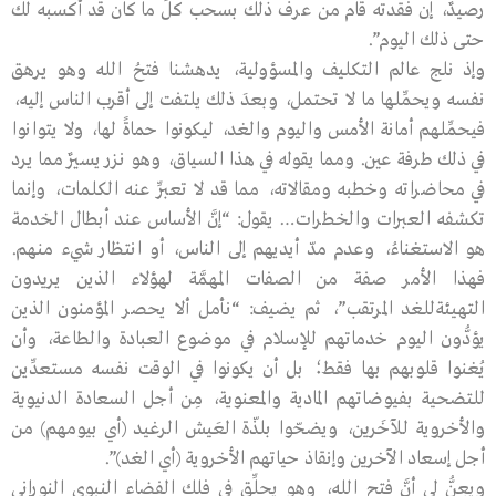
رصيدٌ، إن فقدته قام من عرف ذلك بسحب كلِّ ما كان قد أكسبه لك
حتى ذلك اليوم”.
وإذ نلج عالم التكليف والمسؤولية، يدهشنا فتحُ الله وهو يرهق
نفسه ويحمِّلها ما لا تحتمل، وبعدَ ذلك يلتفت إلى أقرب الناس إليه،
فيحمِّلهم أمانة الأمس واليوم والغد، ليكونوا حماةً لها، ولا يتوانوا
في ذلك طرفة عين. ومما يقوله في هذا السياق، وهو نزر يسيرٌ مما يرد
في محاضراته وخطبه ومقالاته، مما قد لا تعبِّر عنه الكلمات، وإنما
تكشفه العبرات والخطرات… يقول: “إنَّ الأساس عند أبطال الخدمة
هو الاستغناءُ، وعدم مدّ أيديهم إلى الناس، أو انتظار شيء منهم.
فهذا الأمر صفة من الصفات المهمَّة لهؤلاء الذين يريدون
التهيئةللغد المرتقب”، ثم يضيف: “نأمل ألا يحصر المؤمنون الذين
يؤدُّون اليوم خدماتهم للإسلام في موضوع العبادة والطاعة، وأن
يُغنوا قلوبهم بها فقط؛ بل أن يكونوا في الوقت نفسه مستعدِّين
للتضحية بفيوضاتهم المادية والمعنوية، مِن أجل السعادة الدنيوية
والأخروية للآخَرين، ويضحّوا بلذّة العَيش الرغيد (أي بيومهم) من
أجل إسعاد الآخرين وإنقاذ حياتهم الأخروية (أي الغد)”.
ويعِنُّ لي أنَّ فتح الله، وهو يحلِّق في فلك الفضاء النبوي النوراني