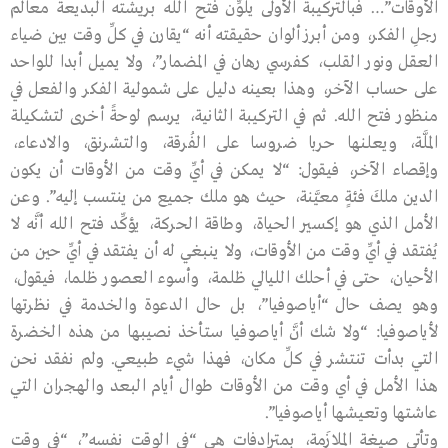
الأوقات”… فبالتركيبة الأولى يلوِّن فتح الله بريشته البديعة معالم
رجلِ الفكر، ومن أبرز ألوان حقيقته أنه “يقارن في كلِّ وقت بين ضياء
العقل ونور القلب، كفرسي رهان في المضمار”، ولا يميل أبدا للواحد
على حساب الآخر، وهذا بعينه دليل على شمولية الفكر والفعل في
منظور فتح الله. ثم في التركيبة الثانية، يرسم لوحةً أخرى لتشكيلة
الملَّة، ويعلنها حربا ضروسا على الفُرقة، والتشرنق، والادعاء،
وإقصاء الآخر، فيقول: “لا يمكن في أيِّ وقت من الأوقات أن يكون
الدين ملكَ فئةٍ معيَّنة، حيث هو ملك جميع من ينتسب إليه”. وعن
الأمل الذي هو إكسير الحياة، وطاقة الحركة، يؤكِّد فتح الله أنَّه لا
يُفتقد في أيِّ وقت من الأوقات، ولا ينبغي له أن يفتقد في أيِّ حين من
الأحيان، حتى في أحلك الليالي ظلمة، وأسوء العصور ظلما، فيقول،
وهو يصف حال “أياصوفيا”، بل حال الدعوة والخدمة في نظرتها
لأياصوفيا: “ولا شك أنَّ أياصوفيا ستأخذ نصيبها من هذه الخضرة
التي بدأت تنتشر في كلِّ مكان، فهذا شيء طبيعي. ولم نفقد نحن
هذا الأمل في أي وقت من الأوقات طوال أيام البعد والهجران التي
عاشتها وتعيشها أياصوفيا”.
وتأتي صيغة الملازَمة، بمترادفات هي “في الوقت نفسه”، “في وقت