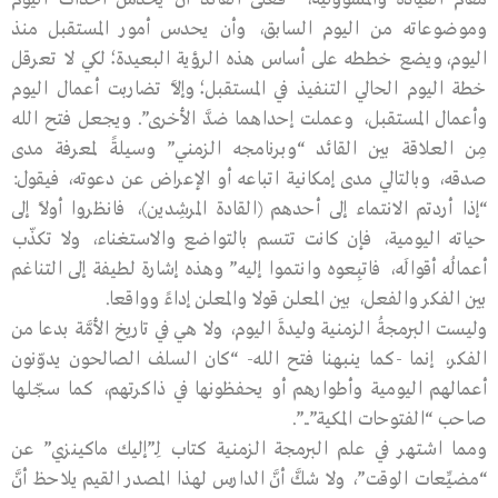
وموضوعاته من اليوم السابق، وأن يحدس أمور المستقبل منذ
اليوم،ويضع خططه على أساس هذه الرؤية البعيدة؛لكي لا تعرقل
خطة اليوم الحالي التنفيذ في المستقبل؛وإلاَّ تضاربت أعمال اليوم
وأعمال المستقبل، وعملت إحداهما ضدَّ الأخرى”. ويجعل فتح الله
مِن العلاقة بين القائد “وبرنامجه الزمني” وسيلةً لمعرفة مدى
صدقه، وبالتالي مدى إمكانية اتباعه أو الإعراض عن دعوته، فيقول:
“إذا أردتم الانتماء إلى أحدهم (القادة المرشِدين)، فانظروا أولاً إلى
حياته اليومية، فإن كانت تتسم بالتواضع والاستغناء، ولا تكذّب
أعمالُه أقوالَه، فاتبِعوه وانتموا إليه” وهذه إشارة لطيفة إلى التناغم
بين الفكر والفعل، بين المعلن قولا والمعلن إداءً وواقعا.
وليست البرمجةُ الزمنية وليدةَ اليوم، ولا هي في تاريخ الأمَّة بدعا من
الفكر، إنما -كما ينبهنا فتح الله- “كان السلف الصالحون يدوّنون
أعمالهم اليومية وأطوارهم أو يحفظونها في ذاكرتهم، كما سجّلها
صاحب “الفتوحات المكية”..”.
ومما اشتهر في علم البرمجة الزمنية كتاب لِـ”إليك ماكينزي” عن
“مضيِّعات الوقت”، ولا شكَّ أنَّ الدارس لهذا المصدر القيم يلاحظ أنَّ