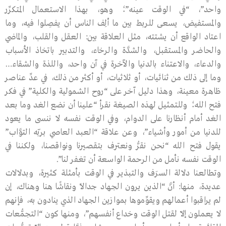
واحد”، “في الوقت عينه”؛ وهو، بهذا الاستعمال المتكرِّر
والمستفيض، يسعى للربط بين ما ألِف الناس أن يفصِلوا فيه، وما
اعتاد الواقع أن يشتته، مثل العلاقة بين: العقل والقلب، والماضي
والحاضر والمستقبل، والشدَّة والرخاء، والتدبير باتخاذ الأسباب
والدعاء، والاعتناء بالدنيا والآخرة في آن واحد، واللذة والشقاء…
وما إلى ذلك من ثنائيات، أو ثلاثيات، أو أكثر من ذلك، في عدِّ عناصر
ظاهرة معينة، وهذا دليل آخر على “روح الشمولية والكلية” في فكر
فتح الله؛ وللتمثيل لهذه الصيغة نقرأ “علينا أن نضع الغد وما بعد
الغد أمام أنظارنا على الدوام، وفي الوقت نفسه لا ننسى ما يعود
للدنيا من أمور وأشياء”، وعن علاقة “العبد العاصي بربّه التوَّاب”
يقول فتح الله “نحن نقرُّ ونعترف بتقصيرنا ونواقصنا، ولكننا في
الوقت نفسه نأمل من الرحمة الواسعة أن تغفر لنا”.
وتطالعنا دلالة السرَف والتبذير في الوقت بأمثلة كثيرة، وبدلالات
عديدة، منها: أنَّ “الذين يرون الجهاد جدالاً ونقاشًا هنا وهناك، إن
لم يراقبوا أعمالهم ويقوِّموها بموازين الجهاد الذي ينادون به، فإنهم
لا يعملون إلاّ لقتل الوقت وخداع أنفسهم”، ومنها كون “التجمُّعات