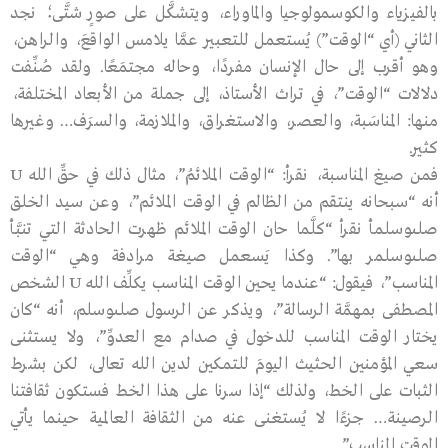
بالفيزياء والكوسمولوجيا والماوراء، ويتشكَّل على صورٍ شتَّى؛ نجد
الثاني (أي “الوقت”) يُستعمل للتعبير عمَّا يلامس الواقعَ، والراهن،
وهو أقرب إلى حال الإنسان مفردًا، وحاله مجتمَعًا. ولقد صُنِّفت
دلالات “الوقت”، في تراث الأستاذ، إلى جملة من الأبعاد المختلفة،
منها: المناسَبة، والعصر، والاستغراق، والملازمة، والسرَف… وغيرها
كثير.
فمن صيغ المناسبة، نقرأ: “الوقت الملائمُ”، مثال ذلك في حقِّ الله U
أنه “سبحانه ينتقم من الظالم في الوقت الملائم”، وعن سيد الخلق
صلىوسلمأ نقرأ “كلَّما حان الوقت الملائم ظهرت الحادثة التي تنبَّأ
صلىوسلمر بها”. وكذا يَسعمل صيغة مرادفة وهي “الوقت
المناسب”، فيقول: “عندما يحين الوقت المناسب يكلِّف الله U الشخص
المصطفى بمهمَّة الرسالة”، ويذكر عن الرسول صلىوسلم، أنه “كان
يختار الوقت المناسب للدخول في صدام مع العدوِّ”، ولا يستثنى
سعي المؤمنين الحثيث اليومَ للتمكين لدين الله تعالى، لكن بشرط
الثبات على الخط، ولذلك “إذا سرنا على هذا الخط فستكون ثقافتنا
الرصينة… جزءًا لا يُستغنى عنه من الثقافة العالمية حينما يأتي
الوقت المناسب”.