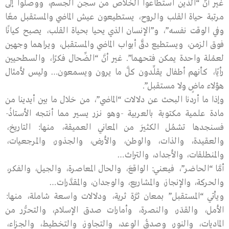
غير أنَّ “الذين استطاعوا الخلاص من سجن الجسم، ووصلوا إلى
مرتبة حياة القلب والروح، يستطيعون عيش الماضي والمستقبل معًا
وفي الوقت نفسه”، و”الإنسان الذي يحيا بحياة القلب، يصبح كيانًا
فوق الزمن، ويستطيع دقَّ أبواب الماضي والمستقبل، ويراهما وجهين
لعمْلة واحدة يمكن فتحهما”. غير أنَّ “الضِّحال فكرًا، والسطحيين
رأيًا، كأنهم أطفال يقلِّدون كلَّ ما يرون ويسمعون… وليس لأمثال
هؤلاء ماضٍ ولا مستقبل”.
وإذا ما أردنا البحث عن دلالات “الماضي”، من خلال ما بين أيدينا من
مادة علمية مكتوبة بالعربية -وهو نزر يسير مما أنتجه الأستاذُ-
فسنجدها تشمُل الكثيرَ من المعاني العميقة، منها: التاريخ،
والعقيدة، والذات، والوطن، والأرض، والجذور، والمرجعيات،
والمنطلقات، والأجداد، والتراث…
أمَّا “الحاضر”، فيعني: الواقعَ، والحال المعاصرة، والجيل، والفكر،
والحركة، والإنجاز، والمشاريع، والوجدان، والمقدَّرات…
ويأتي “المستقبل” بمعان ثرَّة ثرية، ودلالات واسعة شاملة، منها:
الأمل، والقدَر، والنصرة، وأمارات صدق الإسلام، والتحرُّر من
الماديات، والنور، وصدقُ الوعد، والتجاوز، والتخطيط، والجزاء،