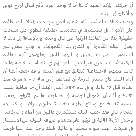
أو حركته، يؤكد السيد كابكا أنه لا يوجد اليوم تأثير فعال لروح كولن
و أفكاره في البنك.
ويصف كاباكا بنك آسيا بأنه بنك إسلامي من حيث إنه لا يأخذ فائدة
على الأموال بل يستثمرها في معاملات حقيقية تنطوي على منتجات
حقيقية بدلا من الفائدة المركبة على المال وحده، و بالإضافة إلى ذلك لا
يمول البنك المقامرة أو المشروبات الكحولية، و يودع بعض غير
المسلمين – من المسيحيين و اليهود الذين يعارضون آلية الفائدة
المركبة لأسباب أخرى غير الدين – أموالهم في بنك آسيا، خاصة إذا ما
كانت قيمهم الاجتماعية تتطابق مع قيم البنك، و قد حدث أيضا أن
أداء البنك كان ممتازا لدرجة أن تضاعف رأس ماله 7 – 8 مرات منذ
نشأته قبل 12 عاما، و في عام 2007 أعلن البنك أرباحا صافية بلغت
51 % و أفاد أن الأموال المودعة في حسابات تقاسم الأرباح ارتفعت
بنسبة 47 % مع ودائع جارية بلغت 5 مليون دولار، و كنتيجة
للنجاح المالي فقد جذب البنك مستثمرين عالميين من أفراد و شركات.
وخلال الأزمة المالية في تركيا عام 2002 و عزوف البنوك عن الاستثمار
في شركات البناء سواء محليا أو عالميا، فلقد وجد بنك آسيا فرصة