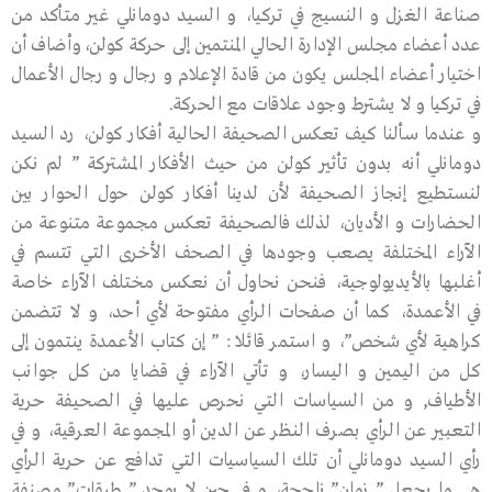
صناعة الغزل و النسيج في تركيا، و السيد دومانلي غير متأكد من
عدد أعضاء مجلس الإدارة الحالي المنتمين إلى حركة كولن،وأضاف أن
اختيار أعضاء المجلس يكون من قادة الإعلام و رجال و رجال الأعمال
في تركيا و لا يشترط وجود علاقات مع الحركة.
و عندما سألنا كيف تعكس الصحيفة الحالية أفكار كولن، رد السيد
دومانلي أنه بدون تأثير كولن من حيث الأفكار المشتركة ” لم نكن
لنستطيع إنجاز الصحيفة لأن لدينا أفكار كولن حول الحوار بين
الحضارات و الأديان، لذلك فالصحيفة تعكس مجموعة متنوعة من
الآراء المختلفة يصعب وجودها في الصحف الأخرى التي تتسم في
أغلبها بالأيديولوجية، فنحن نحاول أن نعكس مختلف الآراء خاصة
في الأعمدة، كما أن صفحات الرأي مفتوحة لأي أحد، و لا تتضمن
كراهية لأي شخص”، و استمر قائلا : ” إن كتاب الأعمدة ينتمون إلى
كل من اليمين و اليسار، و تأتي الآراء في قضايا من كل جوانب
الأطياف, و من السياسات التي نحرص عليها في الصحيفة حرية
التعبير عن الرأي بصرف النظر عن الدين أو المجموعة العرقية، و في
رأي السيد دومانلي أن تلك السياسيات التي تدافع عن حرية الرأي
هي ما يجعل ” زمان” ناجحة، و في حين لا يوجد ” طبقات” مصنفة