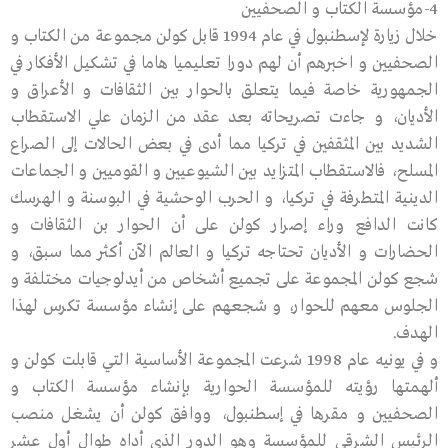
4-مؤسسة الكتاب و الصحفيين
خلال زيارة لإسطنبول في عام 1994 قابل كولن مجموعة من الكتاب و
الصحفيين و اخبرهم أن لهم دورا تعليميا هاما في تشكيل الأفكار في
الجمهورية خاصة فيما يتعلق بالحوار بين الثقافات و الأعراق و
الأديان، و جاءت تصريحاته بعد عقد من الزمان علي الاستقطاب
الشديد بين المثقفين في تركيا مما أدى في بعض الحالات إلى الصراع
المسلح، فالاستقطاب المتزايد بين الشيوعيين و القوميين و الجماعات
الدينية المتطرفة في تركيا، و الحرب الوحشية في البوسنة و الهرسك
كانت الدافع وراء إصرار كولن على أن الحوار بن الثقافات و
الحضارات و الأديان تحتاجه تركيا و العالم الآن أكثر مما سبق، و
شجع كولن المجموعة على تجميع أشخاص من أيدلوجيات مختلفة و
الجلوس معهم للحوار، و شجعهم على إنشاء مؤسسة تكرس لهذا
الهدف.
و في يونيه عام 1998 شرعت المجموعة الأساسية التي قابلت كولن و
ألهمتها رؤيته للمؤسسة الحوارية بإنشاء مؤسسة الكتاب و
الصحفيين و مقرها في إسطنبول، ووافق كولن أن يشغل منصب
الرئيس الشرقي للمؤسسة وهو الدور الذي أداه طوال أول عشر