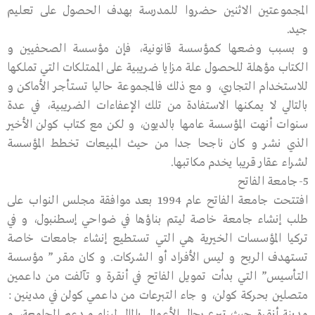
المجموعتين الاثنين حضروا للمدرسة بهدف الحصول على تعليم
جيد.
و بسبب وضعها كمؤسسة قانونية، فإن مؤسسة الصحفيين و
الكتاب مؤهلة للحصول علة مزايا ضريبية على الممتلكات التي تملكها
للاستخدام التجاري، و مع ذلك فالمجموعة حاليا تستأجر الأماكن و
بالتالي لا يمكنها الاستفادة من تلك الإعفاءات الضريبية، في عدة
سنوات أنهت المؤسسة عامها بالديون، و لكن مع كتاب كولن الأخير
الذي نشر و كان ناجحا جدا من حيث المبيعات تخطط المؤسسة
لشراء عقار قريبا يخدم مكاتبها.
5-جامعة الفاتح
افتتحت جامعة الفاتح عام 1994 بعد موافقة مجلس النواب على
طلب إنشاء جامعة خاصة ليتم بناؤها في ضواحي إسطنبول، و في
تركيا المؤسسات الخيرية هي التي تستطيع إنشاء جامعات خاصة
تستهدف الربح و ليس الأفراد أو الشركات. و كان مقر ” مؤسسة
التأسيس” التي بدأت تمويل الفاتح في أنقرة و تآلفت من داعمين
متصلين بحركة كولن، و جاء التبرعات من داعمي كولن في مدينين :
مدينة أنقرة حيث تبرع رجال الأعمال بالمال لبناء و دعم الجامعة، و