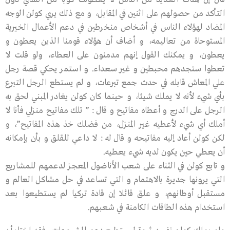
التأكد من حصولهم على اثنين في المقابل، و مع ذلك يري كولن الوجه
المضاد لهؤلاء الناس في أشخاص منخرطين في دعم الأعمال الخيرية
المستوحاة من تعاليمه، و أضاف أن هؤلاء قومنا الذين يعطون و
يعطون، و يمكنك القول إنهم مدمنون على العطاء، ولو قلت لا
تعطوا ستجدهم محبطين و غير سعداء. و استمر يحكي قصة رجل
علي المعاش قابله في حدث جمع تبرعات، و لم يستطع الرجل التبرع
بأي شيء لأنه لا يملك شيئا، و حينما كان كولن يغادر المبني لحق به
الرجل على الدرج و أعطاه مفاتيح و قال : ” تلك مفاتيح منزلي فأنا لا
أملك أي شيء لأعطيه غير المنزل، من فضلك خذ هذه المفاتيح”، و
لكن كولن أعاد إليه مفاتيحه و قال له : لا داعي للقلق و بأن بإمكانه
أن يعطي حين يكون لديه شيء يعطيه.
و تابع كولن في الثناء على شعب الأناضول المعجز لدعمهم للمشاريع
التي يرونها جديرة بالاهتمام و التي تساعد في حل مشاكل العالم و
مستقبل أوطانهم، و علق قائلا إن قادة تركيا لم يستطيعوا بعد
استخدام هذه الطاقات الكامنة في شعبهم.