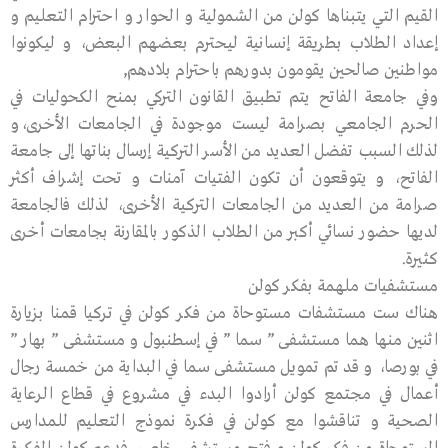
القيم التي يتبناها كولن من الشمولية و الحوار و احترام التعليم و
إعداد الطلاب بطريقة إنسانية ليحترم بعضهم البعض، و ليكونوا
مواطنين صالحين يقومون بدورهم باحترام بلادهم,
وفي جامعة الفاتح يتم تطبيق القانون التركي بمنح الكحوليات في
الحرم الجامعي بصرامة ليست موجودة في الجامعات الأخرى،و
لذلك السبب تفضل العديد من الأسر التركية إرسال بناتها إلى جامعة
الفاتح، و يتوقعون أن تكون الفتيات آمنات و تحت إشراف أكثر
صرامة من العديد من الجامعات التركية الأخرى، لذلك فالجامعة
لديها حضور نسائي أكبر من الطلاب الذكور بالمقارنة بجامعات أخرى
كثيرة.
مستشفيات ملهمة بفكر كولن
هناك ست مستشفات مستوحاة من فكر كولن في تركيا قمنا بزيارة
اثنين منها هما مستشفى ” سما ” في إسطنبول و مستشفى ” بهار ”
في بورصا، و قد تم تمويل مستشفى سما في البداية من خمسة رجال
أعمال في مجتمع كولن أرادوا البدء في مشروع في قطاع الرعاية
الصحية و تناقشوا مع كولن في فكرة نموذج التعليم للمدارس