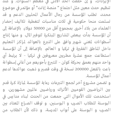
الإيرادات، و إن حققت الحد الأدنى في معظم السنوات. و عند
تنظيم حدث معين مثل اجتماع ” منصة إبانت” أو مؤتمر في موضوع
محدد، تطلب المؤسسة من رجال الأعمال المحليين الدعم و قد
تسلمت منحا حكومية في ثلاث مناسبات لتغطية تكاليف إحضار
العلماء من بلاد أخرى بمجموع أقل من 50000 دولار، بالإضافة إلى
أن المؤسسة بدأت ببعض المشاريع المبتكرة لتوفير المال، و منها إنتاج
أسطوانات لمغني شهير وافق على التبرع بالعوائد لمراكز التعليم
داخل المناطق الفقيرة في تركيا و العالم، بالإضافة إلى أن المؤسسة
استطاعت جمع عشرة مطربين معروفين في تركيا – لا يرتبط أي
واحد منهم بعمق بحركة كولن – للتبرع بأجورهم من أغاني إسطوانة
باعت بالفعل 200000 نسخة في وقت قصير و ذهبت عوائدها لدعم
أعمال المؤسسة.
و تضمن مشروع آخر لجمع التبرعات رعاية المؤسسة لمباراة كرة قدم
بين الرياضيين القوميين الأتراك ورياضيين عالميين مشهورين، و
استخدمت تلك الأموال التي جمعت من الحدث لبناء مدارس في
البوسنة للطلاب الصرب و البوسنين، و توقف الصراع المعتاد بين
الصرب و البوسنة على أبواب المدرسة، و ذلك لأن الطلاب من