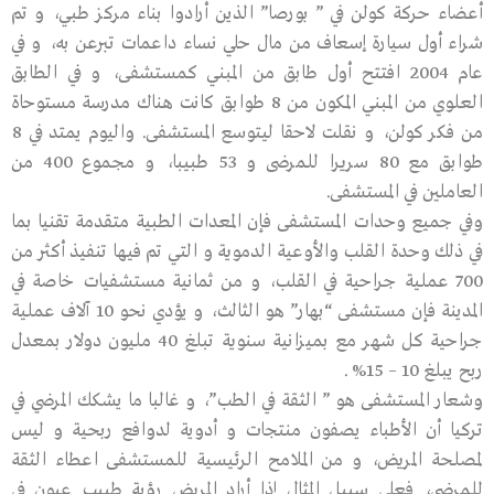
أعضاء حركة كولن في ” بورصا” الذين أرادوا بناء مركز طبي، و تم
شراء أول سيارة إسعاف من مال حلي نساء داعمات تبرعن به، و في
عام 2004 افتتح أول طابق من المبني كمستشفى، و في الطابق
العلوي من المبني المكون من 8 طوابق كانت هناك مدرسة مستوحاة
من فكر كولن، و نقلت لاحقا ليتوسع المستشفى. واليوم يمتد في 8
طوابق مع 80 سريرا للمرضى و 53 طبيبا، و مجموع 400 من
العاملين في المستشفى.
وفي جميع وحدات المستشفى فإن المعدات الطبية متقدمة تقنيا بما
في ذلك وحدة القلب والأوعية الدموية و التي تم فيها تنفيذ أكثر من
700 عملية جراحية في القلب، و من ثمانية مستشفيات خاصة في
المدينة فإن مستشفى “بهار” هو الثالث، و يؤدي نحو 10 آلاف عملية
جراحية كل شهر مع بميزانية سنوية تبلغ 40 مليون دولار بمعدل
ربح يبلغ 10 – 15% .
وشعار المستشفى هو ” الثقة في الطب”، و غالبا ما يشكك المرضي في
تركيا أن الأطباء يصفون منتجات و أدوية لدوافع ربحية و ليس
لمصلحة المريض، و من الملامح الرئيسية للمستشفى اعطاء الثقة
للمرضى، فعلى سبيل المثال إذا أراد المريض رؤية طبيب عيون في