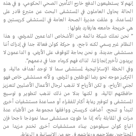
إنهم لا يستطيعون الدفع خارج التأمين الصحي الحكومي، و في هذه
الحالة يحاول العاملون في المستشفى البحث عن متبرع قادر على
المساعدة، و علقت مديرة الصحة العامة في المستشفى كريستين و
هي خريجة جامعه هارفارد بقولها :
” نحن نملك شبكة دائمة من الأشخاص الداعمين للمرضي، و هذا
النظام غير رسمي لكنه ناجح، و حركة كولن فعالة جدا في إدراك أننا
مستشفى جديدة، و نحن بحاجة للوقوف على الأرض، و الداعمون لا
يريدون تأخير إنجازاتنا، لذاك فهم كرماء جدا في دعمهم”.
وفي الخطة الإستراتيجية لمستشفى سما لا توجد أهداف مالية، و
التركيز موجه نحو رضا الموظفين و المرضى، و لأنه مستشفى خاص فهو
لجني الأرباح، و لكن الأرباح لا تذهب لرجال الأعمال الأصليين لتعزيز
حافظتهم المالية، و لكنها بدلا من ذلك تذهب لتطوير و توسيع
المستشفى و لتوفير رعاية أكثر للفقراء أو مساعدة مستشفيات أخرى
لتبدأ و تنجح، أضافت كريستن ووافقها مجموعة من الأطباء عدة
مرات في المقابلة بأنه إذا ما طورت مستشفى سما نموذجا ناجحا فإن
اتباع كولن سيقومون ببناء مستشفيات أخرى تخدم مزيدا من
المحتاجين بعلاجهم ورعايتهم في جو من الإنسانية و الرعاية.