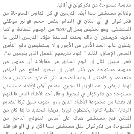
مدرسة مستوحاة من فكر كولن في ألمانيا.
وتعالج مستشفى سما أيضا المدرسين في كل المدارس المستوحاة من
فكر كولن في أي مكان في العالم بنفس حجم فواتير موظفي
المستشفى، وهو تخفيض يصل إلى 80% من الرسوم المعتادة، و كما
ذكرت كريستين أن ذلك يحدث لمساعدة هؤلاء المدرسين الذين ما
يتلقون غالبا الحد الأدنى من الأجور و لا يستطيعون دفع التأمين
الصحي الإضافي، لذلك ” فنود تكريمهم للعمل الذي يقومون به”،
فعلى سبيل المثال في اليوم السابق على مقابلاننا أتي مدرس من
مدرسة مستوحاة من فكر كولن في نيجيريا لعلاج من أمراض
متعددة، و كامتنان للرعاية الصحية التي قدمتها مستشفى سما
لهذا المريض و عد الوزير النيجيري بتقديم أرض لإقامة مستشفى
مستوحاة من فكر كولن في نيجيريا. و قال أحد الأطباء الذين قابلتهم
إن بعضا من مجموعة الأطباء الذين زاروا جنوب شرق تركا لتقديم
الرعاية الطبية كانوا يخططون لزيارة إفريقيا لتحديد ما إذا كان من
الممكن فتح مستشفى هناك على أساس النموذج الناجح من
المستوحاة من فكر كولن مثل مستشفى سما الآن. و في الواقع فقد