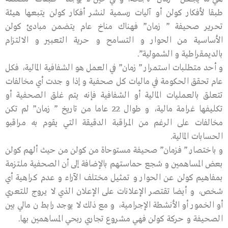
طبقا لأفكار كولن أو آليات رسمية لنشر أفكار كولن يتبعها هيئة
تحرير صحيفة ” زمان” فهناك مناخ عام يتضمن مبادئ كولن
الأساسية من الحوار و التسامح و حرية التعبير و الالتزام
بالديمقراطية و الشمولية”.
و أحد متطلبات استمرار ” زمان” في العمل هو الشفافية المالية، فكل
عام تحقق الحكومة في ماليات كل صحفية و إذا و جدت أي مخالفات
تتعلق بالعمليات المالية أو الشفافية فإنه يتم غلق الصحفية أو
تكليفها غرامة مالية، و طوال 22 عاما من تاريخ ” زمان” لم تكن
مخالفات على الرغم من المراقبة الدقيقة التي يقوم به مراقبو
الحسابات المالية.
و باختصارـ ” فزمان” صحيفة مستوحاة من كولن من حيث ألهم كولن
بعض المساهمين و شجع حماستهم بالإضافة إلى أن الصحفية ملتزمة
بمفاهيم كولن عن الحوار و تمثيل مختلف الآراء و عدم كراهية أي
شخص، و أيضا تقتصر الإعلانات على الإعلان الذي لا يروج للتعري
أو الخمور أو الأنشطة الإجرامية، و مع ذلك لا يوجد رابط ن مالي بين
الصحيفة و حركة كولن فهي مشروع تجاري ربحي المساهمين بها.