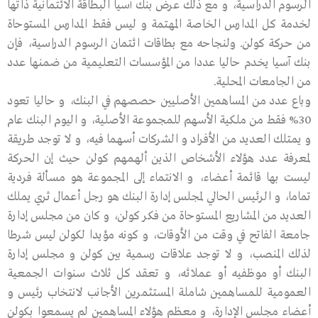
الرسوم الدراسية، و مع ذلك عرض بنك آسيا البطاقة الائتمانية ذاتها
لخدمة كل المدارس الخاصة المهتمة و ليس فقط المدارس المستوحاة
من حركة كولن. ولنجاحه مع بطاقات ائتمان الرسوم الدراسية، فإن
بنك آسيا يخدم حاليا عددا من المؤسسات التعليمية من ضمنها عدد
من الجامعات المحلية.
وباع عدد من المساهمين الأصليين حصصهم في البنك، و حاليا تعود
30% فقط من ملكية الأسهم للمجموعة الأصلية، و اليوم البنك عام
و يمتلك العديد من الأفراد و الشركات أسهما فيه، و لا توجد طريقة
لمعرفة عدد هؤلاء الأشخاص الذين ألهمهم كولن حيث إن الحركة
ليست بها قائمة أعضاء، و الانتماء إلى المجموعة هو مسألة فردية
تماما، و الرئيس الحالي لمجلس إدارة البنك هو رجل أعمال ثري يملك
العديد من المشاريع المستوحاة من فكر كولن، و كان من مجلس إدارة
جامعة الفاتح في وقت من الأوقات، و كونه مؤيدا لكولن ليس شرطا
لذلك المنصب، و لا توجد علاقات رسمية بين كولن و مجلس إدارة
البنك أو موظفيه أو عملائه، و تعقد كل ثلاث سنوات الجمعية
العمومية للمساهمين شاملة المستثمرين الأجانب لانتخاب رئيس و
أعضاء مجلس الإدارة، و معظم هؤلاء المساهمين لم يسمعوا بكولن