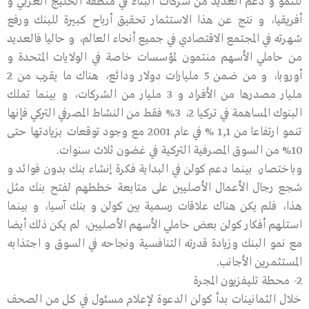
للنمو و دعم العديد من شركات البناء في منطقة الخليج العربي و
أفريقيا، و نتج عن هذا الاستثمار تحقيق أرباح كبيرة للبنك ورفع
شهرته في المجتمع الاقتصادي في جميع أنحاء العالم، و حاليا فالعديد
من حاملي الأسهم منتمون لمؤسسات خاصة في الولايات المتحدة و
أوروبا، و من ضمن 5 مليارات دولار ودائع، هناك ما يقرب من 2
مليار مصدرها من الأفراد و 3 مليار من الشركات، و بينما تملك
البنوك المساهمة في تركيا 2، 3% فقط من النشاط المصرفي التركي فإنها
تنمو ارتفاعا من 1,1 % في عام 2001 مع وجود توقعات بزيادتها حتى
10% من السوق المصرفية التركية في غضون ثلاث سنوات.
وباختصار، بينما دعم كولن في البداية فكرة إنشاء بنك بدون فوائد و
شجع رجال الأعمال الأصليين على متابعة خططهم لفتح بنك مثل
هذا، فلم يكن هناك علاقات رسمية بين كولن و بنك آسيا، و بينما
استلهم أفكار كولن بعض حاملي الأسهم الأصليين، لم يكن ذلك أيضا
مع نمو البنك وزيادة قدرته التنافسية ونجاحه في السوق و اجتذابه
المستثمرين الأجانب.
2- محطة تليفزيون المجرة
خلال الثمانينات بدأ كولن الدعوة لإعلام مسئول في كل من الصحف