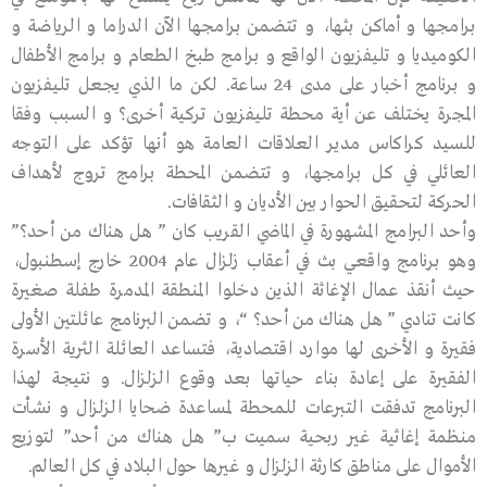
برامجها و أماكن بثها، و تتضمن برامجها الآن الدراما و الرياضة و
الكوميديا و تليفزيون الواقع و برامج طبخ الطعام و برامج الأطفال
و برنامج أخبار على مدى 24 ساعة. لكن ما الذي يجعل تليفزيون
المجرة يختلف عن أية محطة تليفزيون تركية أخرى؟ و السبب وفقا
للسيد كراكاس مدير العلاقات العامة هو أنها تؤكد على التوجه
العائلي في كل برامجها، و تتضمن المحطة برامج تروج لأهداف
الحركة لتحقيق الحوار بين الأديان و الثقافات.
وأحد البرامج المشهورة في الماضي القريب كان ” هل هناك من أحد؟”
وهو برنامج واقعي بث في أعقاب زلزال عام 2004 خارج إسطنبول،
حيث أنقذ عمال الإغاثة الذين دخلوا المنطقة المدمرة طفلة صغيرة
كانت تنادي ” هل هناك من أحد؟ “، و تضمن البرنامج عائلتين الأولى
فقيرة و الأخرى لها موارد اقتصادية، فتساعد العائلة الثرية الأسرة
الفقيرة على إعادة بناء حياتها بعد وقوع الزلزال. و نتيجة لهذا
البرنامج تدفقت التبرعات للمحطة لمساعدة ضحايا الزلزال و نشأت
منظمة إغاثية غير ربحية سميت ب” هل هناك من أحد” لتوزيع
الأموال على مناطق كارثة الزلزال و غيرها حول البلاد في كل العالم.