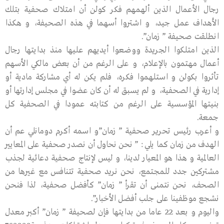
رجال الأعمال الذين ألهمهم فكر كولن أن امتلاك صحفية بتلك
الأهداف عمل جيد، و اشتروا أسهما في هذه الصحيفة، و هكذا
انطلقت صحيفة ” زمان”.
الذين امتلكوا الجريدة ووضعوا أيديهم عليها منذ بدايتها رجال
أعمال مهتمون بالإعلام، و على الرغم من أن بعض مالكي الأسهم
تأثروا بكولن و استلهموا فكره، فلم يكن له أي مشاركة مادية أو
إدارية في الصحفية، و لم يسبق له أن كان عضوا في مجلس إدارتها أو
بنيتها المؤسسية على الرغم من كتابته عمودا في الصحفية كل
جمعة.
و أعرب رئيس تحرير صحفية ” زمان”و اسمه أكرم دومانلي عم أن
الهدف من زمان كما يلي : ” نحن نحاول أن نصدر صحفية على المعايير
العالمية و هذا هو المعيار لدينا، و ليس لإنتاج صحفية دعائية لجذب
مشتركين جدد للمجتمع، نحن نريد صحفية تتنافس مع غيرها من
الصحف، نحن نتمنى أن تقرأ ” زمان” كأفضل صحفية، لذا فنحن
نشجع موظفينا على جلب أفضل الأخبار”.
واليوم و بعد 22 عاما من بدايتها فإن لصحيفة ” زمان” أكبر معدل