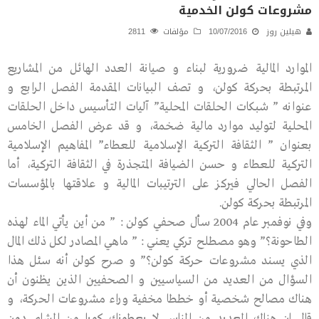
مشروعات كولن الخدمية
هيلين روز
10/07/2016
مؤلفات
2811
الموارد المالية ضرورية لبناء و صيانة العدد الهائل من المشاريع
المرتبطة بحركة كولن، و تصف البيانات المقدمة الفصل الرابع و
عنوانه ” شبكات الحلقات المحلية” آليات التأسيس داخل الحلقات
المحلية لتوليد موارد مالية ضخمة، و قد عرض الفصل الخامس
بعنوان ” الثقافة التركية الإسلامية للعطاء” المفاهيم الإسلامية
التركية للعطاء و حسن الضيافة المتجذرة في الثقافة التركية، أما
الفصل الحالي فيركز على الترتيبات المالية و علاقتها بالمؤسسات
المرتبطة بحركة كولن.
وفي نوفمبر عام 2004 سأل صحفي كولن : ” من أين يأتي الماء لهذه
الطاحونة؟” وهو مصطلح تركي يعني : ” ماهي المصادر لكل ذلك المال
الذي يسند مشروعات حركة كولن؟” و صرح كولن أنه سئل هذا
السؤال من العديد من السياسيين و الصحفيين الذين يظنون أن
هناك مصالح شخصية أو خططا مخفية وراء مشروعات الحركة، و
قال إن هناك العديد من الناس لا يعطونك كوبا من الشاي دون