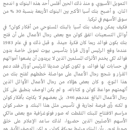
التمويل الآسيوي. و منذ ذلك الحين أفلس أحد هذه البنوك و اندمج
اثنان، و أصبح بنك آسيا الأكبر بين البنوك الأربعة بنسبة 30 % من
سوق الأسهم في تركيا.
فكيف يمكن وصف بنك آسيا بالبنك المستوحي من أفكار كولن؟ في
أوائل التسعينات اتفق كولن مع بعض رجال الأعمال على أن فتح
بنك بكون فوائد ربما كان فكرة جيدة، و قبل ذلك و في عام 1983
عندما وقع الرئيس أوزال قرارا بتأسيس بيوت تمويل خاصة بدون
فوائد لكي يخدم الأتراك المسلمين الذين لا يريدون أن يضعوا أموالهم
في حسابات لها فوائد، و لكون كولن صديقا للرئيس أوزال فقد دعم
القرار و شجع رجال الأعمال على مواصلة خططهم لفتح بنك من
هذا النوع، و كان بعض هؤلاء من رجال الأعمال الأوائل الذين
ألهمتهم مواعظ كولن و كتاباته، و لم يكن الوصف ينطبق على كل
رجال الأعمال البالغ عددهم 346، بل بعضهم لا يكترث بأفكار كولن
و لكنه رأى فرصة تجارية في تأسيس مثل هذا البنك. و حضر كولن
مراسم الافتتاح للبنك التقطت له صور فوتوغرافية مع بعض مالكي
الأسهم الأصليين الذين حضروا، لذلك ساعد الإعلام على خلق
صورة توحي بأن البنك مرتبط بحركة كولن، و لكن الوصف الأدق هو