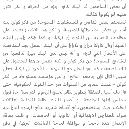
أن بعض المساهمين ف البنك كانوا جزء من الحركة و لكن كثيرا
منهم لم يكونوا كذلك.
تستخدم بعض المدارس و المستشفيات المستوحاة من فكر كولن بنك
آسيا في بعض احتياجاتها المصرفية، و لكن هذا الاختيار يعتمد على
عطاءات تنافسية بين البنوك في تركيا، و كما يؤكد رئيس البنك
السيد أونال كاباكا مرارا و تكرارا على أن البنك العمل بجد للمنافسة
على الأعمال التي لديه، و أنه ليس لدى البنك ميزة تنافسية مع
المشاريع المستوحاة من فكر كولن و لكنه يعمل جاهدا للحصول على
تلك الصفقات كما هو الحال مع المشروعات الأخرى في تركيا، فعلى
سبيل المثال فإن جامعة الفاتح- و هي مؤسسة مستوحاة من فكر
كولن – عملت لعديد من السنوات مع أحد البنوك الحكومية، حتى
فاز بنك آسيا بالصفقة بتطوير نظام لجمع الرسوم الدراسية حاز قبول
مجلس إدارة الجامعة، و أصدر البنك بطاقة ائتمانية لعائلات
الطلاب حيث يستطيعون دفع أقساط شهرية لدفع الرسوم الدراسية
سواء للمدارس الابتدائية أو الثانوية أو الجامعات، و ظلت بطاقة
الإئتمان هذه ناجحة و موافقة لحاجة العائلات التركية في دفع