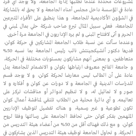
لمشروعات محددة عندما تطلبها إدارة الجامعة، ولا يوجد أي فرد
عادة في المؤسسة داخل مجلس أمناء الجامعة و لا يحق له بالمشاركة
في الشؤون الأكاديمية للجامعة، و هذا ينطبق على الأفراد المتبرعين
للجامعة، فعلي سبيل المثال تبرع صاحب شركة حلي بمال لمبني في
الحرم و أتى لافتتاح المبنى و لم يره الإداريون في الجامعة مرة أخرى.
وعندما سألت عن نسبة طلاب الجامعة المشاركين في حركة كولن،
قدرها دكتور أتشيكجينتش نائب رئيس الجامعة بما نسبه 50%
متعاطفين، و بمعنى أنهم مشاركون بمستويات مختلفة في الحركة،
و جامعة الفاتح معروف ارتباطها بكولن و الانضمام للجامعة يدل
عادة على أن الطالب ليس معارضا لحركة كولن، و لا يوجد قسم
للدراسات الدينية في الجامعة و لا دورات عن كولن و أفكاره و لا
صور و لا تماثيل له، و لا تنظيم لدوائر أو مناقشات تركز على
تعاليمه. و أي دائرة محلية من الطلاب تلتقي لمناقشة أعمال كولن
تكون تطوعية و غير رسمية، و هناك تفضيل لتوظيف الإداريين
الملهمين بفكر كولن حتى تحافظ الجامعة على رسالتها وفقا لروح
كولن، و مع ذلك فهناك أقل من 50% من أعضاء هيئة التدريس من
الحركة. و تحاول الجامعة توظيف هيئة التدريس الذين يشتركون في