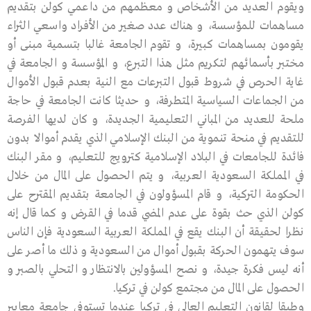
ويقوم العديد من الأشخاص و معظمهم من داعمي كولن بتقديم
مساهمات للمؤسسة، و هناك عدد صغير من الأفراد واسعي الثراء
يقومون بمساهمات كبيرة، و تقوم الجامعة غالبا بتسمية مبنى أو
مختبر بأسمائهم لتكريم مثل هذا التبرع، و المؤسسة و الجامعة في
غاية الحرص في شروط قبول التبرعات مع النية بعدم قبول الأموال
من الجماعات السياسية المتطرفة، و حديثا كانت الجامعة في حاجة
ملحة للعديد من المباني التعليمية الجديدة، و كان لديها الفرصة
للتقديم في منحة تنموية من البنك الإسلامي الذي يقدم أموالا بدون
فائدة للجامعات في البلاد الإسلامية كترويج للتعليم، و مقر البنك
في المملكة السعودية العربية، و يتم الحصول على المال من خلال
الحكومة التركية، و قام المسؤولون في الجامعة بتقديم المقترح على
كولن الذي حث بقوة على عدم المضي قدما في القرض و كما قال إنه
نظرا لحقيقة أن البنك يقع في المملكة العربية السعودية فإن الناس
سوف يتهمون الحركة بقبول أموال من السعودية و ذلك ما أصر على
أنه ليس فكرة جيدة، و نصح المسؤولين بالانتظار و التحلي بالصبر و
الحصول على المال من مجتمع كولن في تركيا.
وطبقا لقانون التعليم العالي في تركيا عندما تستوفي جامعة معايير