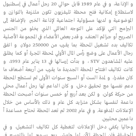
و الإذاعة، و في عام 1989 قابل حوالي 20 رجل أعمال في إسطنبول
لاستطلاع إمكانية فتح محطة تليفزيون تكون ملتزمة بالتوازن و
الموضوعية و لديها مسؤولية اجتماعية لإذاعة الخبر، بالإضافة إلى
البرامج التي تؤكد على التوجه العائلي الذي يخلو من الجنس
الصريح أو جرائم العنف، و قدر بعض الأعضاء في المجموعة الأصلية
تكاليف بدء تشغيل المحطة بما يقرب من 250000 دولار، و اتفق
رجال الأعمال على وضع رأس المال الأولي لمحطة المجرة أو كما يطلق
عليه المشاهدون STV ، و بدأت إرسالها في 13 يناير عام 1993، و
كانت تكاليف افتتاح المحطة الجديدة ما يقرب من أربعة أضعاف ما
كان مقدرا، و لمدة الست أو السبع سنوات الأولى لم تستطع المحطة
دعم نفسها مع تحقيق دخل، و كان الداعم لها رجل أعمال محلي
من حركة كولن، و لكن بعد أربع أو خمس سنوات أصبحت المحطة
داعمة لنفسها بشكل متزايد كل عام و ذلك بالأساس من خلال
الإعلانات المدفوعة. و في عام 2002 لم تعد المحطة تحتاج مساعدة أ
داعمين محليين.
وحاليا يكفي دخل الإعلانات لتغطية كل تكاليف التشغيل، و في
الحقيقة فإن المحطة الآن لها هامش ربح يسمح لها بالتوسع في