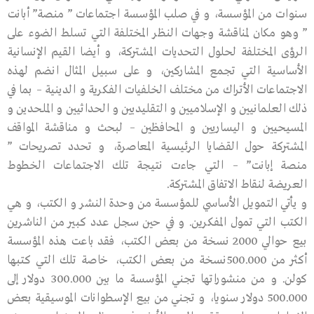
سنوات من المؤسسة، و في صلب المؤسسة اجتماعات ” منصة” أبانت
” وهو مكان لمناقشة وجهات النظر المختلفة التي تسلط الضوء على
الرؤى المختلفة لحلول التحديات المشتركة، و أيضا القيم الإنسانية
الأساسية التي تجمع المشاركين، و على سبيل المثال انضم لهذه
الاجتماعات الأتراك من مختلف الخلفيات الفكرية و الدينية – بما في
ذلك العلمانيين و الإسلاميين و التقليديين و الحداثيين و الملحدين و
المسيحيين و اليساريين و المحافظين – لبحث و مناقشة المواقف
المشتركة حول القضايا الرئيسية المعاصرة، و تحدد تصريحات ”
منصة إبانت” – التي جاءت نتيجة تلك الاجتماعات الخطوط
العريضة لنقاط الاتفاق المشتركة.
و يأتي التمويل الأساسي للمؤسسة من وحدة النشر و الكتب، و هي
الكتب التي تمول المفكرين. و في حين سجل عدد كبير من الناشرين
بيع حوالي 2000 نسخة من بعض الكتب، فقد باعت هذه المؤسسة
أكثر من 500.000نسخة من بعض الكتب، خاصة تلك التي كتبها
كولن. و من منشوراتها تجني المؤسسة ما بين 300.000 دولار إلى
500.000 دولار سنويا، و تجني من بيع الإسطوانات الموسيقية بعض