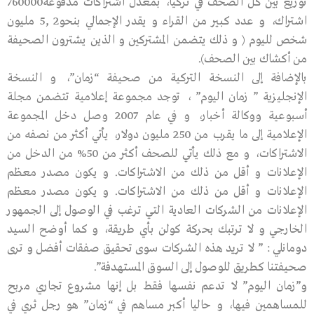
توزيع بين كل الصحف في تركيا، بمعدل اشتراكات مدفوعة760000
اشتراك، و عدد كبير من القراء و يقدر الإجمالي بنحو2 ,5 مليون
شخص لليوم ( و ذلك يتضمن المشتركين و الذين يشترون الصحيفة
من أكشاك بين الصحف).
بالإضافة إلى النسخة التركية من صحيفة “زمان”، و النسخة
الإنجليزية ” زمان اليوم” ، توجد مجموعة إعلامية تتضمن مجلة
أسبوعية ووكالة أخبار، و في عام 2007 وصل دخل المجموعة
الإعلامية إلى ما يقرب من 250 مليون دولار، يأتي أكثر من نصفه من
الاشتراكات، و مع ذلك يأتي للصحف أكثر من 50% من الدخل من
الإعلانات و أقل من ذلك من الاشتراكات. و يكون مصدر معظم
الإعلانات و أقل من ذلك من الاشتراكات. و يكون مصدر معظم
الإعلانات من الشركات العادية التي ترغب في الوصول إلى الجمهور
الخارجي و لا ترتبك بحركة كولن بأي طريقة، و كما أوضح السيد
دومانلي : ” لا تريد هذه الشركات سوى تحقيق صفقات أفضل و ترى
صحيفتنا كطريق للوصول إلى السوق المستهدفة”.
و”زمان اليوم” لا تدعم نفسها فقط بل إنها مشروع تجاري مربح
للمساهمين فيها، و حاليا أكبر مساهم في “زمان” هو رجل ثري في