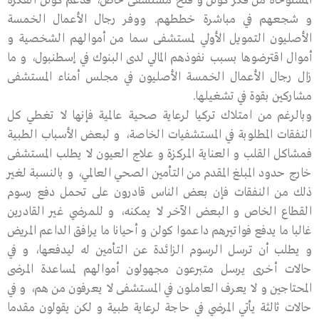
المستوحاة من فكر كولن و فتح مستشفى خاص، فدعم كولن الفكرة
و شجعهم في مباشرة خططهم. ووفر رجال الأعمال الخمسة
الأصليون التمويل الأولي لمستشفى سما من أموالهم الشخصية و
أموال اقترضوها بسبب نفوذهم المالي لدى البنوك في إسطنبول، و ما
زال رجال الأعمال الخمسة الأصليون في مجلس أمناء المستشفى
مشاركين بقوة في تشغيلها.
وبالرغم من امتلاك تركيا لرعاية صحية عالمية فإنها لا تغطي كل
النفقات المطلوبة في المستشفيات الخاصة، و لبعض الأسباب الطبية
فمشاكل القلب و العناية المركزة و علاج العيون لا يطلب المستشفى
خارج حدود المبلغ المقدم من التأمين الصحي العالمي، و بالنسبة لغير
ذلك من النفقات فإن بعض الناس قادرون على تحمل دفع رسوم
القطاع الخاص و البعض الآخر لا يمكنه، و للمرضي غير القادرين
غالبا ما يدفع فواتيرهم داعموا كولن و أحيانا ما يرافق الداعم المريض
و يطلب أن ترسل الرسوم الزائدة عن التأمين له ليدفعها، و في
حالات أخرى يرسل متبرعون مجهولون أموالهم لمساعدة المرضى
المحتاجين و لا يعرف العاملون في المستشفى لا يعرفون من هم، و في
حالات ثالثة يأتي المرضي في حاجة لرعاية طبية و لكن يقولون مقدما