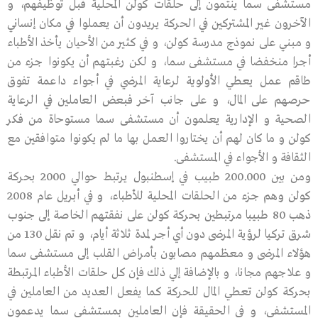
مستشفى سما ينتمون إلى حلقات كولن المحلية قبل توظيفهم، و
الآخرون غير المشتركين في الحركة يريدون أن يعملوا في مكان إنساني
و مبني على نموذج مدرسة كولن، و في كثير من الأحيان يأخذ الأطباء
أجرا منخفضا في مستشفى سما، و لكن رغبتهم أن يكونوا جزء من
طاقم عمل يعطي الأولوية لرعاية المرضي في أجواء داعمة تفوق
حرصهم على المال، و على جانب آخر فبعض العاملين في الرعاية
الصحية و الإدارية يعلمون أن مستشفى سما مستوحاة من فكر
كولن و ما كان لهم أن يختاروا العمل بها ما لم يكونوا متوافقين مع
الثقافة و الأجواء في المستشفى.
ومن بين 200.000 طبيب في إسطنبول يرتبط حوالي 2000 بحركة
كولن وهم جزء من الحلقات المحلية للأطباء، و في أبريل عام 2008
ذهب 80 طبيبا مرتبطين بحركة كولن على نفقتهم الخاصة إلى جنوب
شرق تركيا لرؤية المرضى دون أي أجر لمدة ثلاثة أيام، و تم نقل 130 من
هؤلاء المرضى و معظمهم مصابون بأمراض القلب إلى مستشفى سما
و علاجهم مجانا، و بالإضافة إلي ذلك فإن كل حلقات الأطباء المرتبطة
بحركة كولن تعطي المال للحركة كما يفعل العديد من العاملين في
المستشفى، و في الحقيقة فإن العاملين بمستشفى سما يدعمون