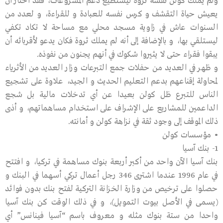
ولم يملك كولن نفسه ثروة ليستطيع دعم المشروعات، فقد اختار أن
يعيش حياة التقشف و كرس نفسه للعبادة و للقراءة، و لعدد من
السنوات عاش في زاوية مسجد محلي مع مساحة لا تكاد تكفي
ليستلقي بها، و بالإضافة إلى أنه لم يملك ثروة فكان يدعو لأقربائه أن
يبقوا فقراء حتى لا يثيروا شكوك في أنهم يجنون من نفوذه.
و ظهر في العديد من حفلات جمع التبرعات وزار العديد من الأثرياء
لمحاولة إقناعهم بدعم التعليم الحديث و الجيد، علاوة على تشجيع
الناس للتبرع ظل كولن بعيدا عن أي تدخلات مالية بل شجع
الداعمين للمشاريع على الإشراف على استخدام مساهماتهم، و أذى
ذلك الموقف إلى وجود ثقة في نزاهة كولن و أمانته.
• مؤسسات كولن
1- بنك آسيا
بنك آسيا الآن واحد من أكبر أربعة بنوك مساهمة في تركيا، و افتتح
في عام 1996 عندما اشترى 346 رجل أعمال تركي أسهما في البنك و
حصلوا على ترخيص من وزارة الخزانة التركية لفتح بنك بدون فوائد
(يسمى في الأصل بيوت التمويل)، و في ذلك الوقت كن بنك آسيا
واحدا من ستة بنوك مثله و معروف باسم “آسيا فينانس” أي