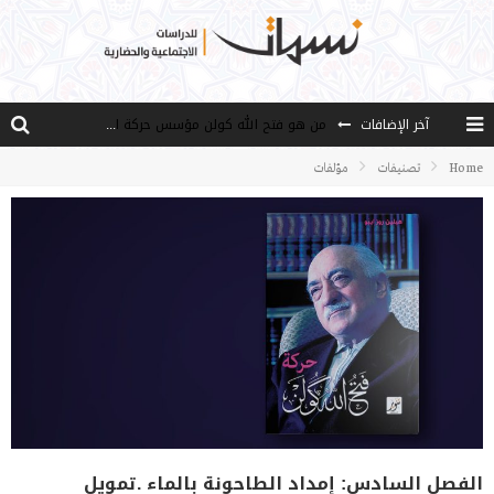
آخر الإضافات
من هو فتح الله كولن مؤسس حركة الخدمة؟
كيف نصل إلى أفق إنسان “هل من مزيد”؟
Home
تصنيفات
مؤلفات
الأستاذ عالما عارفا حكيما
مصادر العلم وسببه
النـزعة التجديدية عند الأستاذ فتح الله كولن
الفصل السادس: إمداد الطاحونة بالماء .تمويل