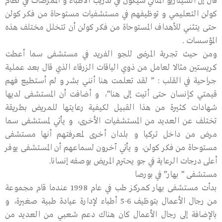
قال إن السيناريو المثالي سيكون في تدريب الأطباء و الممرضات في نظام
كولن التعليمي و توظيفهم في مستشفيات مستوحاة من فكر كولن
حتى يتثني للأهداف المستوحاة من فكر كولن أن تتخلل مختلف هذه
المؤسسات .
ومن حيث تجربة المرضى للجو الفريد في مستشفى سما أعطت
كريستين مثالا لعامل من ذوي الياقات الزرقاء الذي قال بعد عملية
جراحية في القلب : ” لقد تعلمت هنا أنني بشر و لم أستطيع فهم
قيمتي كإنسان حتى أتيت إلى هنا”، و أضافت أن المستشفى لديها
شهادات كثيرة من هذا القبيل لكيفية رعايتها للمريض بطريقة
تختلف عن العديد من المستشفيات الأخرى، و يأتي لمستشفى سما
مرض من داخل تركيا و بلدان أخرى لمعرفتهم أنها مستشفى
مستوحاة من فكر كولن، و يأتي آخرون لسماعهم أن المستشفى يوفر
أعلى درجات الرعاية في جو يحترم المريض بوصفه إنسانا.
مستشفى ” بهار” في بورصا
بدأت مستشفى بهار كمركز طب في عام 1998 عندما قام مجموعة
من رجال الأعمال بتوظيف 6-5 أطباء لإدارة عيادة طبية صغيرة، و
بالإضافة إلى رجال الأعمال كان هناك دعم شعبي من العديد من