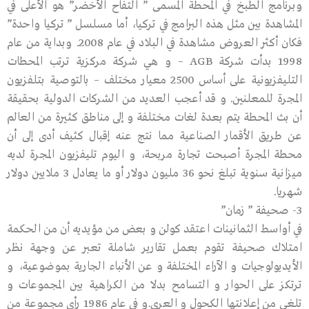
وبرنامج الطبخ في المحطة المسمى ” التفاح الأخضر” هو الأعلى في
المشاهدة بين مثل هذه البرامج في تركيا، أما مسلسل ” تركيا واحدة”
فكان أكثر العروض مشاهدة في البلاد في عام 2008. وبداية من عام
1998 بدأت شركة AGB – و هي شركة مركزية ترتب المحطات
التليفزيونية على أساس 2500 معيار مختلف – بالتوصية بتلفزيون
المجرة للمعلنين. و قد أعجب العديد من الشركات الدولية بحقيقة
أن بث المحطة يتم بعدة لغات مختلفة و إلى مناطق كثيرة من العالم
عن طريق الأقمار الصناعية مما نتج عنه إقبال كثيف أدى إلى أن
محطة المجرة أصبحت تجارة مربحة، و اليوم تليفزيون المجرة لديه
ميزانية سنوية تبلغ نحو 36 مليون دولار أو ما يعادل 3 ملايين دولار
شهريا.
3- صحيفة ” زمان”
في أواسط الثمانينات اعتقد كولن و بعض من مؤيديه أن من الحكمة
امتلاك صحيفة تقوم بعمل تقارير شاملة تعبر عن وجهة نظر
الأيديولوجيات و الآراء المختلفة و عن الأنباء الجارية بموضوعية، و
ترتكز على الحوار و التسامح بدلا من الكراهية بين المجموعات و
تلغي من إعلانتها الكحول و العري.و في عام 1986 رأى مجموعة من