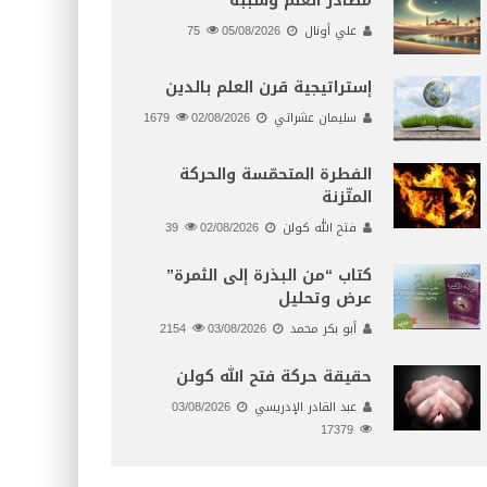
مصادر العلم وسببه
علي أونال
05/08/2026
75
إستراتيجية قرن العلم بالدين
سليمان عشراتي
02/08/2026
1679
الفطرة المتحمّسة والحركة
المتّزنة
فتح الله كولن
02/08/2026
39
كتاب “من البذرة إلى الثمرة”
عرض وتحليل
أبو بكر محمد
03/08/2026
2154
حقيقة حركة فتح الله كولن
عبد القادر الإدريسي
03/08/2026
17379