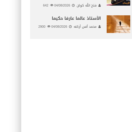
فتح الله كولن
04/08/2026
642
الأستاذ عالما عارفا حكيما
محمد أنس أركنه
04/08/2026
2900