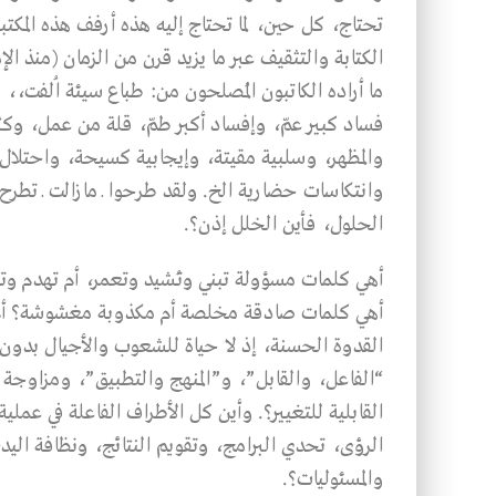
تحتاج، كل حين، لما تحتاج إليه هذه أرفف هذه المكت
الكتابة والتثقيف عبر ما يزيد قرن من الزمان (منذ 
ما أراده الكاتبون المُصلحون من: طباع سيئة اُلفت،
فساد كبير عمّ، وإفساد أكبر طمّ، قلة من عمل، و
والمظهر، وسلبية مقيتة، وإيجابية كسيحة، واحتلال 
وانتكاسات حضارية الخ. ولقد طرحوا ـ مازالت ـ تطرح
الحلول، فأين الخلل إذن؟.
أهي كلمات مسؤولة تبني وتـُشيد وتعمر، أم تهدم و
أهي كلمات صادقة مخلصة أم مكذوبة مغشوشة؟ أم
القدوة الحسنة، إذ لا حياة للشعوب والأجيال بدون
“الفاعل، والقابل”، و”المنهج والتطبيق”، ومزاوجة 
القابلية للتغيير؟. وأين كل الأطراف الفاعلة في عم
الرؤى، تحدي البرامج، وتقويم النتائج، ونظافة الي
والمسئوليات؟.