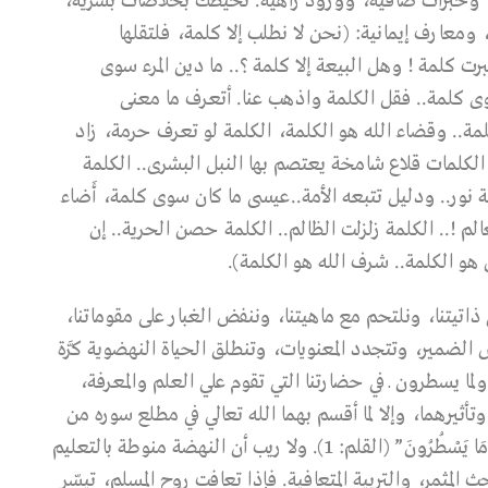
ة، وخبرات ضافية، وورود زاهية. تحيطك بخلاصات بشرية،
معارف إيمانية: (نحن لا نطلب إلا كلمة، فلتقلها
برت كلمة ! وهل البيعة إلا كلمة ؟.. ما دين المرء سوى
ى كلمة.. فقل الكلمة واذهب عنا. أتعرف ما معنى
مة.. وقضاء الله هو الكلمة، الكلمة لو تعرف حرمة، زاد
كلمات قلاع شامخة يعتصم بها النبل البشرى.. الكلمة
 نور.. ودليل تتبعه الأمة..عيسى ما كان سوى كلمة، أَضاء
لم !.. الكلمة زلزلت الظالم.. الكلمة حصن الحرية.. إن
هو الكلمة.. شرف الله هو الكلمة).
تيتنا، ونلتحم مع ماهيتنا، وننفض الغبار على مقوماتنا،
ضمير، وتتجدد المعنويات، وتنطلق الحياة النهضوية كرَّة
 يسطرون ـ في حضارتنا التي تقوم علي العلم والمعرفة،
أثيرهما، وإلا لما أقسم بهما الله تعالي في مطلع سوره من
سور القرآن الكريم تحمل ذات الاسم: “ن، وَالْقَلَمِ وَمَا يَسْطُرُونَ” (القلم: 1). ولا ريب أن النهضة منوطة بالتعليم
المثمر، والتربية المتعافية. فإذا تعافت روح المسلم، تيسّر