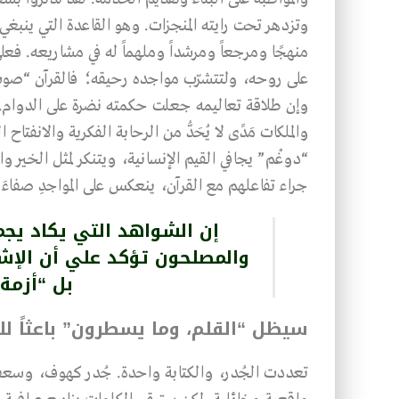
وتزدهر تحت رايته المنجزات. وهو القاعدة التي ينبغي
منهجًا ومرجعاً ومرشداً وملهماً له في مشاريعه. فع
على روحه، ولتتشرّب مواجده رحيقه؛ فالقرآن “صوت
وإن طلاقة تعاليمه جعلت حكمته نضرة على الدوام. و
والملكات مَدًى لا يُحَدُّ من الرحابة الفكرية والانفت
“دوغْم” يجافي القيم الإنسانية، ويتنكر لمثل الخير والم
جراء تفاعلهم مع القرآن، ينعكس على المواجدِ صفاءَ 
إن الشواهد التي يكاد يجم
والمصلحون تؤكد علي أن الإش
بل “أزمة
سيظل “القلم، وما يسطرون” باعثاً 
تعددت الجُدر، والكتابة واحدة. جُدر كهوف، وسعف 