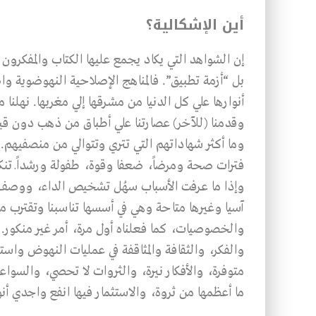
أين الإشكالية؟
إن الشواهد التي يكاد يجمع عليها الكتاب والمفكرون
بل “أزمة تطبيق”. فالمناهج الإصلاحية النهوضوي
أنوارها علي كل الدنيا من مشرقها إلي مغربها. نهلنا 
وقدمنا (للآخر) عصارتنا علي أطباق من ذهب دون قي
وما أكثر شهاداتهم التي تتري وتتوالي من منصفيهم. ل
فترات صحة ومرضاً، ضعفا وقوة، طفولة ورشداًـ تنكب
وإذا ما عرفت الأسباب سهُل تشخيص الداء، ووصف ا
آسيا وغيرها متاحة وهي في أسسها تناسبنا وتقترب م
والخصوصيات، كما فعلناه أول مرة، أمر غير منكور.
والفكر، والثقافة والمثاقفة في عمليات النهوض واست
متوفرة، والأفكار نيرة، والثروات لا تحصي، والسواعد 
ما أعظمها من ثروة، والاستثمار فيها انفع واجدي أنو