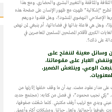
ثقافة والمثاقفة والتغيير البشري والحضاري. ومع هذا
ي تطرح “إشكالية” ظهرت مع ظهور الإنسان على صفحة هذه
تأثيرها الإصلاحي النهضوي المنشود؟، وهل فقدوا دورهم
ة؟، وهل هي فاعلة بذاتها في فضاءاتها، أم ينبغي لمن نهض
لغايات الكبرى لأقلام المصلحين المسلمين المعاصرين في
دالة على ذلك؟.
وسائل معينة لننفتح على
 وننفض الغبار على مقوماتنا،
بعث الوعي، وينتعش الضمير،
معنويات.
 على مدار عقود مضت. بيد أن ما وقف خلفها إثارتها من
. “زكي نجيب محمود”، في فصل من كتابه: (مجتمع جديد
ق، ط3، 1983م) وقعت عليه عيني ويدي مع ترتيب أرفف مكتبتي ـ كلما شعُثت صفوفها،
فوفها بأحمالها. ولعل حياتنا ـ ومشكلات أكثر وأعمق ـ