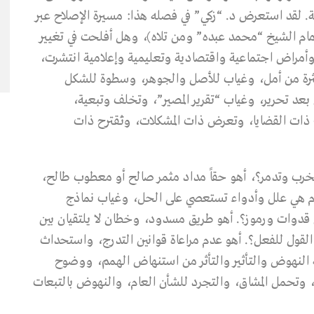
بة. لقد استعرض د. “زكي” في فصله هذا: مسيرة الإصلاح عبر
الإمام الشيخ “محمد عبده” ومن تلاه)، وهل أفلحت في تغيير
، وأمراض اجتماعية واقتصادية وتعليمية وإعلامية انتشرت،
كثرة من أمل، وغياب للأصل والجوهر، وسطوة للشكل
بعد تحرير، وغياب “تقرير المصير”، وتخلف وتبعية،
 ذات القضايا، وتعرض ذات المشكلات، وتـُقترح ذات
تخرب وتدمر؟، أهو حقاً مداد مثمر صالح أو معطوب طالح،
 هي علل وأدواء تستعصي على الحل، وغياب نماذج
 قدوات ورموز؟. أهو طريق مسدود، وخطان لا يلتقيان بين
القول للفعل؟. أهو عدم مراعاة قوانين التدرج، واستحداث
لية النهوض والتأثير والتأثر من استنهاض الهمم، ووضوح
د، وتحمل المشاق، والتجرد للشأن العام، والنهوض بالتبعات