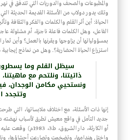
والمطبوعات والصحف والدوريات التي تتدفق في نهر ال
وتلك يدور دولاب من الأسئلة القديمة الحديثة الت
الحياة: أين أثر القلم والكلمات والفكر والثقافة و
الفاعل، وهل الكلمات فاعلة ناجزة، أم مشلولة عاجز
بمسؤولياتها أن يزاوجها ويقرنها بالعمل؟ وأين ثمار ا
استزراع الحياة الحضارية؟. وهل من نماذج إيجابية 
سيظل القلم وما يسطرون 
ذاتيتنا، ونلتحم مع ماهيتنا،
ونستحيي مكامن الوجدان، فين
وتتجدد ال
إنها ذات الأسئلة، مع اختلاف ملابساتها، التي طرحت
جديد التأمل في واقع معيش تطرق لأسباب نهضته د
أو الكارثة، دار الشرو
واختل هندامها، وتضخمت وتصارعت أحشاؤها، وناءت ر