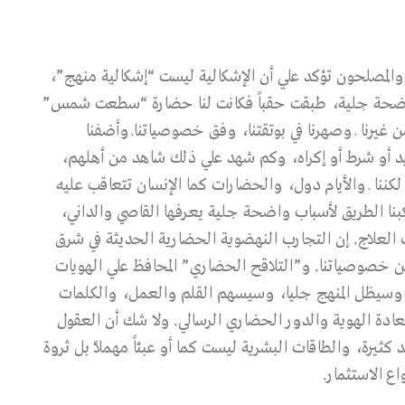
 والمصلحون تؤكد علي أن الإشكالية ليست “إشكالية منهج”،
ة واضحة جلية، طبقت حقباً فكانت لنا حضارة “سطعت شمس”
من غيرنا ـ وصهرنا في بوتقتنا، وفق خصوصياتناـ وأضفنا
د أو شرط أو إكراه، وكم شهد علي ذلك شاهد من أهلهم،
كننا ـ والأيام دول، والحضارات كما الإنسان تتعاقب عليه
نا الطريق لأسباب واضحة جلية يعرفها القاصي والداني،
لعلاج. إن التجارب النهضوية الحضارية الحديثة في شرق
ن خصوصياتنا. و”التلاقح الحضاري” المحافظ علي الهويات
 وسيظل المنهج جليا، وسيسهم القلم والعمل، والكلمات
عادة الهوية والدور الحضاري الرسالي. ولا شك أن العقول
كثيرة، والطاقات البشرية ليست كما أو عبئاً مهملاً بل ثروة
اع الاستثمار.