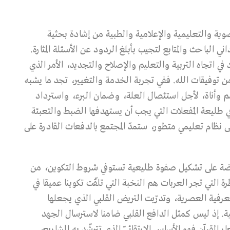
ة والتعليمية والإعلامية والطبية من إشادة بحثية
 الباحث والمتابع لتجيب بأبلغ الردود عن الأسئلة المثارة.
 في اتجاه التربية والتعليم والإصلاح والتجديد، الأمر الذي
 توفيقات الله. ففي تجربة الخدمة والتغيير، تجد ما يشبه
 وأناة، لأجل استئصال العلة، وضمان البرء، واسترداد
في طليعة المُفعلات التي يجب أن يستهدفها الضبط والتعبئة
ى نظام تعليمي متطور، ستمدّ المجتمع بالدفعات القادرة على
نهضة على تشكيل صفوة طليعية تستوفي شروط التكوين، من
 التي تجر العربات هم النخبة التي تلقّت تكوينا عميقا في
لمعرفية العصرية، وتدرّبت التريض القلبي الذي يجعلها
ة. إذ ليس كمثل الدافع القلبي ضامنا لاسترسال الجهد
 القرآن فهو الأساس الارتقائيّ الذي تترشّد به المشاريع،