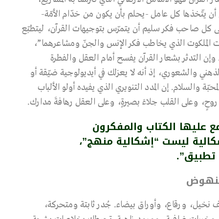
 أن يتّخذها كل عامل -يحلم بأن يكون من خدّام الأمّة-
لى كل صاحب فكر سليم أن يتمرّس بتوجيهات القرآن، ليتطبّع
 الملكوت الذي يخاطب فكر الإنس والجنّ ومشاعرهما”،
إن التدثر بشعار القرآن يفسح أمام العقل والفطرة
اح الذهني والشعوري، إذ أنه لا يعزلك في أيديولوجية ضيّقة أو
حبّة والسلام. إن المدد التنويري الذي يفيده أولو الألباب
روحٍ، وعلى القلب جلاءَ بصيرةٍ، وعلى العقل رهافةَ مدارك.
ع عليها الكتاب والمفكرون
كالية ليست “إشكالية منهج”،
 تطبيق”.
للنهوض
نخيل، ورقاع، وأوراق بيضاء. جُدر ثابتة ومتحركة،