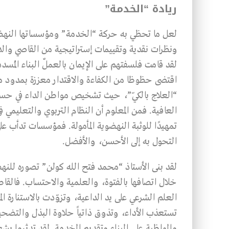
ريادة “الخدمة”
لعل ما تحظي به حركة “الخدمة” ومؤسساتها النهضوي
ونظرات نقدية وتقييمات إستراتيجية من القاصي والداني
لقد قامت فلسفتهم على الإيمان بالعملٌ البناء المُسدد
اقتضى حظوظا من الكفاءة والاقتدار معززة بمدود من
“العلاج بالكيّ”، حيث تشخيص مواطن الداء في حسم
العافية. فمن المعلوم أن النظام التربوي والتعليمي 
تمهيدًا للوثبة النهضوية المأمولة. فمؤسسات تدأب عل
التحول به إلى الأحسن، والأفضل.
لقد بنى الأستاذ “محمد فتح الله كولن” تصوره لل
خلال اتصافها بالفتوة، والعلمية والاحتساب. فالقاطرة
العلم الشرعي على يد الداعية، وتزوّدت بالاستنارة ا
تستعذب الأداء، وتذوق ذاتياً حلاوة البذل والتضحي
والمواظبة على البناء وتقديم الخدمة. لقد تدثروا بشعار