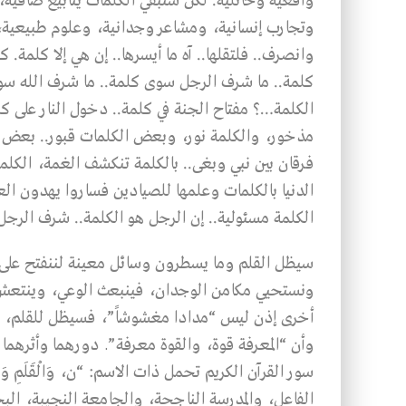
واقعية وخائلية. لكن ستبقي الكلمات ينابيع صافي
وتجارب إنسانية، ومشاعر وجدانية، وعلوم طبيعية، و
وانصرف.. فلتقلها.. آه ما أيسرها.. إن هي إلا كلمة. ك
كلمة.. ما شرف الرجل سوى كلمة.. ما شرف الله سو
الكلمة…؟ مفتاح الجنة في كلمة.. دخول النار على كل
مذخور، والكلمة نور، وبعض الكلمات قبور.. بعض ال
فرقان بين نبي وبغى.. بالكلمة تنكشف الغمة، الكلمة
الدنيا بالكلمات وعلمها للصيادين فساروا يهدون العا
الكلمة مسئولية.. إن الرجل هو الكلمة.. شرف الرجل 
سيظل القلم وما يسطرون وسائل معينة لننفتح على ذا
ونستحيي مكامن الوجدان، فينبعث الوعي، وينتعش ال
أخرى إذن ليس “مدادا مغشوشاً”، فسيظل للقلم، ولما
وأن “المعرفة قوة، والقوة معرفة”ـ دورهما وأثرهما وت
الفاعل، والمدرسة الناجحة، والجامعة النجيبة، البحث 