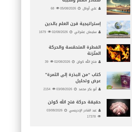
مصادر العلم وسببه
علي أونال
05/08/2026
68
إستراتيجية قرن العلم بالدين
سليمان عشراتي
02/08/2026
1679
الفطرة المتحمّسة والحركة
المتّزنة
فتح الله كولن
02/08/2026
39
كتاب “من البذرة إلى الثمرة”
عرض وتحليل
أبو بكر محمد
03/08/2026
2154
حقيقة حركة فتح الله كولن
عبد القادر الإدريسي
03/08/2026
17378