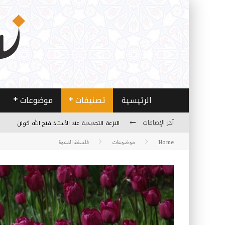
الرئيسية
تصنيفات
موضوعات
النـزعة التجديدية عند الأستاذ فتح الله كولن
آخر الإضافات
من هو فتح الله كولن مؤسس حركة الخدمة؟
Home
موضوعات
فلسفة الدعوة
كيف نصل إلى أفق إنسان “هل من مزيد”؟
الأستاذ عالما عارفا حكيما
مصادر العلم وسببه