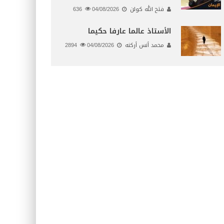
فتح الله كولن
04/08/2026
636
الأستاذ عالما عارفا حكيما
محمد أنس أركنه
04/08/2026
2894