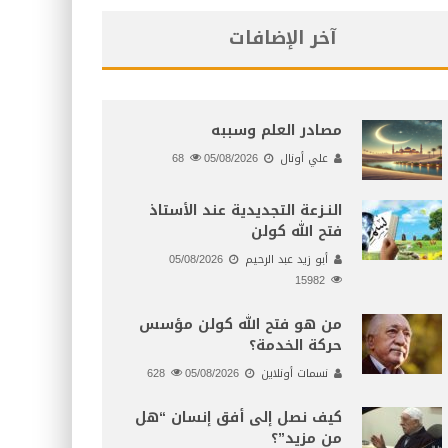
آخر الإضافات
مصادر العلم وسببه
علي أونال
05/08/2026
68
النـزعة التجديدية عند الأستاذ
فتح الله كولن
أبو زيد عبد الرحيم
05/08/2026
15982
من هو فتح الله كولن مؤسس
حركة الخدمة؟
نسمات أونلاين
05/08/2026
628
كيف نصل إلى أفق إنسان “هل
من مزيد”؟