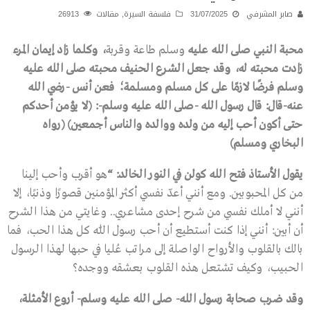
صابر المشرفي
31/07/2025
فلسفة السيرة
,
مقالات
26913
محبة النبي صلى الله عليه
وسلم طاعة وقربة
، وكلما زاد إيمان المرء
زادت محبته له، وقد جعل الشرع الحنيف محبته صلى الله عليه
وسلم فرضًا لازمًا على كل مسلم ومسلمة؛ فعن أنس -رضي الله
عنه-قال: قال رسول الله -صلى الله عليه وسلم-: (لا يؤمن أحدكم
حتى أكون أحب إليه من ولده ووالده والناس أجمعين) (رواه
البخاري ومسلم)
يقول الأستاذ فتح الله كولن في النور الخالد: “
هو أقرب وأحب إلينا
من كل المحبوبين. ومع أنني أعدّ نفسي أكثر المؤمنين قصورًا وذنبًا، إلا
أنني لا أملك نفسي من شرح إحدى مشاعري.. وغايتي من هذا الشرح
أن أبين: أنني إذا كنت أستطيع أن أحب رسول اللّٰه كل هذا الحب، فما
بالك بالقلوب والأرواح الواصلة إلى مراتب عُليا في حبها لهذا الرسول
الحبيب، وكيف تشتعل هذه القلوب بعشقه ووجده؟
وقد ضرب
صحابة رسول الله- صلى الله عليه وسلم- أروع الأمثلة،