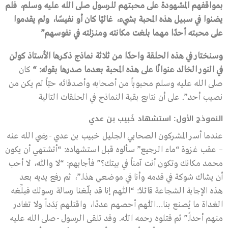
بمواقفهم المشهودة على محبتهم للرسول صلى الله عليه وسلم، فلم
يضنوا في سبيل هذه المحبة بشيء، غاليًا كان أو نفيسًا، ولم يقدموا
على محبته أحدًا مهما بلغت مكانته ومنزلته في نفوسهم”
وسنختار في هذه الحلقة واحدًا من ثلاثة نماذج ذكرها الأستاذ كولن
في النور الخالد عنوانًا على هذه المحبة بعدما صدرها بقوله: “
كان
صلى الله عليه وسلم محبوباً من أصحابه وأصدقائه حبّاً لم يكن من
نصيب أحد.”. على أن نتابع بقية النماذج في الحلقات التالية
النموذج الأول:
استشهاد
خُبيب بن عدي
عندما أسر المشركون الصحابي الجليل خبيب بن عدي -رضي الله عنه
– عقب غزوة “ماء الرجيع” سألوه قبل استشهاده: “أتشتهي أن يكون
محمد مكانك وتكون أنت آمناً في بيتك؟” فأجابهم: “لا واللّٰه، لا أحب
أن يشاك شوكة في قدمه وأنا في موضعي هذا.”، ثم رفع يديه بعد
هذه الإجابة الشجاعة قائلاً: “اللّٰهم إنا قد بلّغنا رسالة رسولك فبلِّغه
الغداة ما يُصنع بنا…اللّٰهم أحصهم عددًا، واقتلهم بَدَداً ولا تغادر
منهم أحداً.” ثم قتلوه رحمه اللّٰه. وقد تلقى الرسول -صلى الله عليه