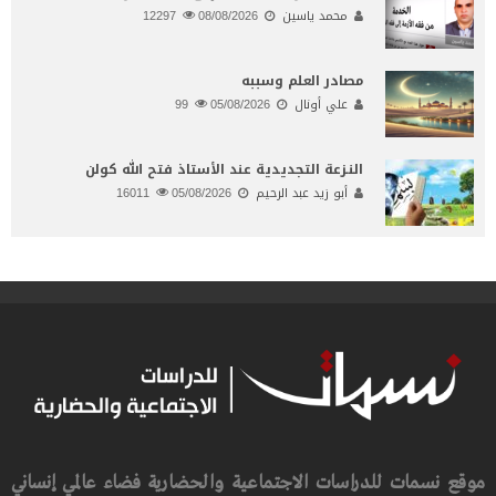
محمد ياسين
08/08/2026
12297
مصادر العلم وسببه
علي أونال
05/08/2026
99
النـزعة التجديدية عند الأستاذ فتح الله كولن
أبو زيد عبد الرحيم
05/08/2026
16011
موقع نسمات للدراسات الاجتماعية والحضارية فضاء عالمي إنساني