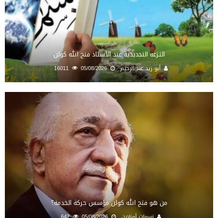
النـزعة التجديدية عند الأستاذ فتح الله كولن
أبو زيد عبد الرحيم
05/08/2026
16011
من هو فتح الله كولن مؤسس حركة الخدمة؟
نسمات أونلاين
05/08/2026
647