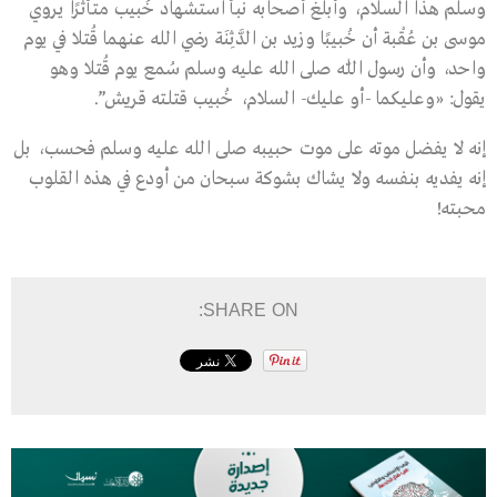
وسلم هذا السلام، وأبلغ أصحابه نبأ استشهاد خُبيب متأثرًا يروي
موسى بن عُقْبة أن خُبيبًا وزيد بن الدَّثِنَة رضي الله عنهما قُتلا في يوم
واحد، وأن رسول اللّٰه صلى الله عليه وسلم سُمع يوم قُتلا وهو
يقول: «وعليكما -أو عليك- السلام، خُبيب قتلته قريش”.
إنه لا يفضل موته على موت حبيبه صلى الله عليه وسلم فحسب، بل
إنه يفديه بنفسه ولا يشاك بشوكة سبحان من أودع في هذه القلوب
محبته!
SHARE ON: