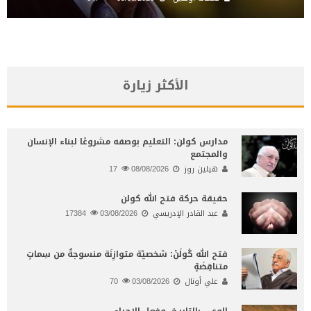
الأكثر زيارة
مدارس كولن: التعليم بوصفه مشروعًا لبناء الإنسان
والمجتمع
هيلين روز
08/08/2026
17
حقيقة حركة فتح الله كولن
عبد القادر الإدريسي
03/08/2026
17384
فتح الله كُولَنْ: شخصيّة متوازِنَة منسوجةٌ من سِماتٍ
متناقِضَةٍ
علي أونال
03/08/2026
70
الوعي بالتاريخ، وفعل الإحياء